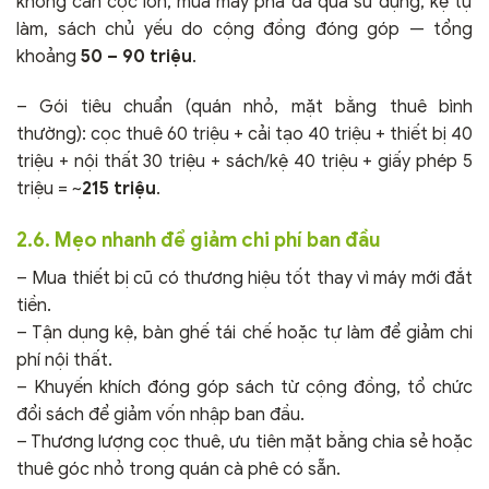
không cần cọc lớn, mua máy pha đã qua sử dụng, kệ tự
làm, sách chủ yếu do cộng đồng đóng góp — tổng
khoảng
50 – 90 triệu
.
– Gói tiêu chuẩn (quán nhỏ, mặt bằng thuê bình
thường): cọc thuê 60 triệu + cải tạo 40 triệu + thiết bị 40
triệu + nội thất 30 triệu + sách/kệ 40 triệu + giấy phép 5
triệu = ~
215 triệu
.
2.6. Mẹo nhanh để giảm chi phí ban đầu
– Mua thiết bị cũ có thương hiệu tốt thay vì máy mới đắt
tiền.
– Tận dụng kệ, bàn ghế tái chế hoặc tự làm để giảm chi
phí nội thất.
– Khuyến khích đóng góp sách từ cộng đồng, tổ chức
đổi sách để giảm vốn nhập ban đầu.
– Thương lượng cọc thuê, ưu tiên mặt bằng chia sẻ hoặc
thuê góc nhỏ trong quán cà phê có sẵn.