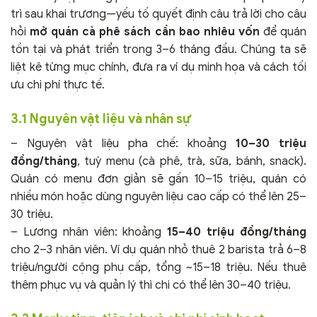
trì sau khai trương—yếu tố quyết định câu trả lời cho câu
hỏi
mở quán cà phê sách cần bao nhiêu vốn
để quán
tồn tại và phát triển trong 3–6 tháng đầu. Chúng ta sẽ
liệt kê từng mục chính, đưa ra ví dụ minh họa và cách tối
ưu chi phí thực tế.
3.1 Nguyên vật liệu và nhân sự
– Nguyên vật liệu pha chế: khoảng
10–30 triệu
đồng/tháng
, tuỳ menu (cà phê, trà, sữa, bánh, snack).
Quán có menu đơn giản sẽ gần 10–15 triệu, quán có
nhiều món hoặc dùng nguyên liệu cao cấp có thể lên 25–
30 triệu.
– Lương nhân viên: khoảng
15–40 triệu đồng/tháng
cho 2–3 nhân viên. Ví dụ quán nhỏ thuê 2 barista trả 6–8
triệu/người cộng phụ cấp, tổng ~15–18 triệu. Nếu thuê
thêm phục vụ và quản lý thì chi có thể lên 30–40 triệu.