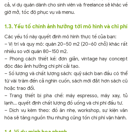
cả, ví dụ quán dành cho sinh viên và freelance sẽ khác về
giờ mở, tốc độ phục vụ và menu.
1.3. Yếu tố chính ảnh hưởng tới mô hình và chi phí
Các yếu tố này quyết định mô hình thực tế của bạn:
– Vị trí và quy mô: quán 20–50 m2 (20–60 chỗ) khác rất
nhiều so với quán 80–150 m2.
– Phong cách thiết kế: đơn giản, vintage hay concept
độc đáo ảnh hưởng chi phí cải tạo.
– Số lượng và chất lượng sách: quỹ sách ban đầu có thể
từ vài trăm đến cả nghìn cuốn, sách mới đắt hơn sách cũ
hoặc trao đổi.
– Trang thiết bị pha chế: máy espresso, máy xay, tủ
lạnh… quyết định chất lượng đồ uống và chi phí đầu tư.
– Dịch vụ kèm theo: đồ ăn nhẹ, workshop, sự kiện văn
hóa sẽ tăng nguồn thu nhưng cũng tốn chi phí vận hành.
1.4. Ví dụ minh họa nhanh