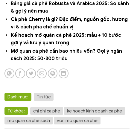
Bảng giá cà phê Robusta và Arabica 2025: So sánh
& gợi ý nên mua
Cà phê Cherry là gì? Đặc điểm, nguồn gốc, hương
vị & cách pha chế chuẩn vị
Kế hoạch mở quán cà phê 2025: mẫu + 10 bước
gợi ý và lưu ý quan trọng
Mở quán cà phê cần bao nhiêu vốn? Gợi ý ngân
sách 2025: 50-300 triệu
Danh mục:
Tin tức
Từ khóa:
chi phi ca phe
ke hoach kinh doanh ca phe
mo quan ca phe sach
von mo quan ca phe