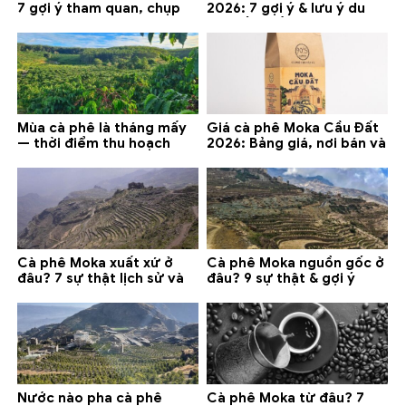
7 gợi ý tham quan, chụp
2026: 7 gợi ý & lưu ý du
ảnh và lưu ý
lịch tốt nhất
Mùa cà phê là tháng mấy
Giá cà phê Moka Cầu Đất
— thời điểm thu hoạch
2026: Bảng giá, nơi bán và
chính và lưu ý 2026
gợi ý đáng mua
Cà phê Moka xuất xứ ở
Cà phê Moka nguồn gốc ở
đâu? 7 sự thật lịch sử và
đâu? 9 sự thật & gợi ý
lưu ý chọn mua (2026)
chọn mua 2026
Nước nào pha cà phê
Cà phê Moka từ đâu? 7