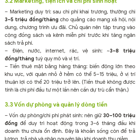
3.2 Marketing, tiện ích và chi phí sinh hoạt
– Marketing duy trì: sau chi phí khai trương, thường chi
3–5 triệu đồng/tháng
cho quảng cáo mạng xã hội, nội
dung, chương trình ưu đãi. Chủ quán nên tập trung vào
cộng đồng sách và kênh miễn phí trước khi tăng ngân
sách trả phí.
– Điện, nước, internet, rác, vệ sinh: ~
3–8 triệu
đồng/tháng
tuỳ quy mô và vị trí.
– Tiền thuê mặt bằng hàng tháng: biến động lớn theo
khu vực, với quán nhỏ ở hẻm có thể 5–15 triệu, ở vị trí
thuận lợi có thể 20 triệu trở lên. (Tiền thuê không được
tính là chi phí đầu tư một lần nên cần dự trù cẩn thận.)
3.3 Vốn dự phòng và quản lý dòng tiền
– Vốn dự phòng/chi phí phát sinh: nên giữ
30–100 triệu
đồng
để duy trì hoạt động trong 3–6 tháng đầu khi
doanh thu chưa ổn định. Đây là khoản sống còn để trả
lương, trả nhà và nhập nguyên liệu khi doanh thu giảm.