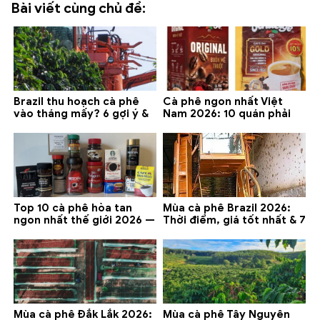
Bài viết cùng chủ đề:
Brazil thu hoạch cà phê
Cà phê ngon nhất Việt
vào tháng mấy? 6 gợi ý &
Nam 2026: 10 quán phải
lưu ý 2026
thử ở Buôn Ma Thuột, Đà
Lạt
Top 10 cà phê hòa tan
Mùa cà phê Brazil 2026:
ngon nhất thế giới 2026 —
Thời điểm, giá tốt nhất & 7
gợi ý đáng mua
lưu ý
Mùa cà phê Đắk Lắk 2026:
Mùa cà phê Tây Nguyên