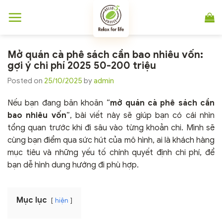
Chuyển
đến
nội
dung
Mở quán cà phê sách cần bao nhiêu vốn:
gợi ý chi phí 2025 50-200 triệu
Posted on
25/10/2025
by
admin
Nếu bạn đang băn khoăn “
mở quán cà phê sách cần
bao nhiêu vốn
”, bài viết này sẽ giúp bạn có cái nhìn
tổng quan trước khi đi sâu vào từng khoản chi. Mình sẽ
cùng bạn điểm qua sức hút của mô hình, ai là khách hàng
mục tiêu và những yếu tố chính quyết định chi phí, để
bạn dễ hình dung hướng đi phù hợp.
Mục lục
hiện