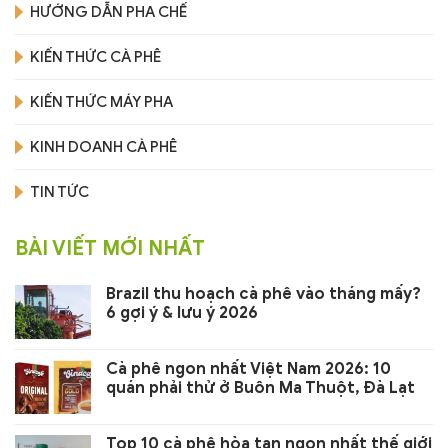
HƯỚNG DẪN PHA CHẾ
KIẾN THỨC CÀ PHÊ
KIẾN THỨC MÁY PHA
KINH DOANH CÀ PHÊ
TIN TỨC
BÀI VIẾT MỚI NHẤT
Brazil thu hoạch cà phê vào tháng mấy?
6 gợi ý & lưu ý 2026
Cà phê ngon nhất Việt Nam 2026: 10
quán phải thử ở Buôn Ma Thuột, Đà Lạt
Top 10 cà phê hòa tan ngon nhất thế giới