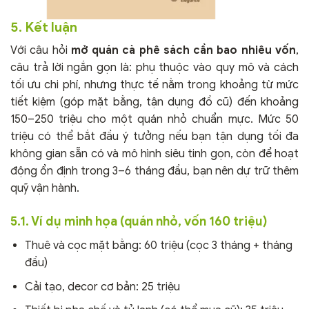
5. Kết luận
Với câu hỏi
mở quán cà phê sách cần bao nhiêu vốn
,
câu trả lời ngắn gọn là: phụ thuộc vào quy mô và cách
tối ưu chi phí, nhưng thực tế nằm trong khoảng từ mức
tiết kiệm (góp mặt bằng, tận dụng đồ cũ) đến khoảng
150–250 triệu cho một quán nhỏ chuẩn mực. Mức 50
triệu có thể bắt đầu ý tưởng nếu bạn tận dụng tối đa
không gian sẵn có và mô hình siêu tinh gọn, còn để hoạt
động ổn định trong 3–6 tháng đầu, bạn nên dự trữ thêm
quỹ vận hành.
5.1. Ví dụ minh họa (quán nhỏ, vốn 160 triệu)
Thuê và cọc mặt bằng: 60 triệu (cọc 3 tháng + tháng
đầu)
Cải tạo, decor cơ bản: 25 triệu