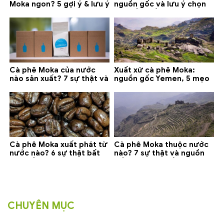
Moka ngon? 5 gợi ý & lưu ý
nguồn gốc và lưu ý chọn
quan trọng
loại tốt nhất
Cà phê Moka của nước
Xuất xứ cà phê Moka:
nào sản xuất? 7 sự thật và
nguồn gốc Yemen, 5 mẹo
gợi ý đáng mua
phân biệt và gợi ý mua
Cà phê Moka xuất phát từ
Cà phê Moka thuộc nước
nước nào? 6 sự thật bất
nào? 7 sự thật và nguồn
ngờ về Yemen
gốc bạn nên biết
CHUYÊN MỤC