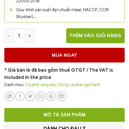
22000:2018
Quy trình sản xuất đạt chuẩn Halal, HACCP, COR
(Kosher)…
Cà phê rang xay nguyên chất Hello 5 Coffee OR
THÊM VÀO GIỎ HÀNG
MUA NGAY
* Giá bán lẻ đã bao gồm thuế GTGT / The VAT is
included in the price
Danh mục:
Cà phê rang xay
,
Dòng cà phê ngũ hành
MÔ TẢ SẢN PHẨM
DÀNH CHO ĐẠI LÝ