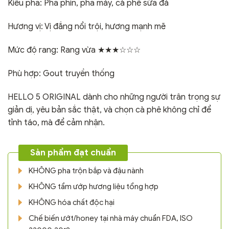
Kiểu pha: Pha phin, pha máy, cà phê sữa đá
Hương vị: Vị đắng nổi trội, hương mạnh mẽ
Mức độ rang: Rang vừa ★★★☆☆☆
Phù hợp: Gout truyền thống
HELLO 5 ORIGINAL dành cho những người trân trọng sự
giản dị, yêu bản sắc thật, và chọn cà phê không chỉ để
tỉnh táo, mà để cảm nhận.
Sản phẩm đạt chuẩn
KHÔNG pha trộn bắp và đậu nành
KHÔNG tẩm ướp hương liệu tổng hợp
KHÔNG hóa chất độc hại
Chế biến ướt/honey tại nhà máy chuẩn FDA, ISO