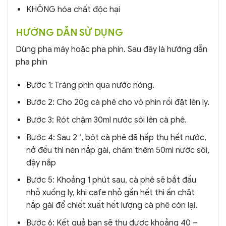
KHÔNG hóa chất độc hại
HƯỚNG DẪN SỬ DỤNG
Dùng pha máy hoặc pha phin. Sau đây là hướng dẫn
pha phin
Bước 1: Tráng phin qua nước nóng.
Bước 2: Cho 20g cà phê cho vô phin rồi đặt lên ly.
Bước 3: Rót chậm 30ml nước sôi lên cà phê.
Bước 4: Sau 2 ‘, bột cà phê đã hấp thụ hết nước,
nở đều thì nén nắp gài, châm thêm 50ml nước sôi,
đậy nắp
Bước 5: Khoảng 1 phút sau, cà phê sẽ bắt đầu
nhỏ xuống ly, khi cafe nhỏ gần hết thì ấn chặt
nắp gài để chiết xuất hết lượng cà phê còn lại.
Bước 6: Kết quả bạn sẽ thu được khoảng 40 –