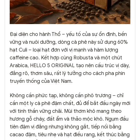
Đại diện cho hành Thổ – yếu tố của sự ổn định, bền
vững và nuôi dưỡng, dòng cà phê này sử dụng 60%
hạt Culi – loại hạt đơn với vị mạnh và hàm lượng
caffeine cao. Kết hợp cùng Robusta và một chút
Arabica, HELLO 5 ORIGINAL tạo nên cấu trúc vị dày,
đắng rõ, thơm sâu, rất lý tưởng cho cách pha phin
truyền thống của Việt Nam.
Không cần phức tạp, không cần phô trương – chỉ
cần một ly cà phê đậm chất, đủ để bắt đầu ngày mới
với tinh thần vững chãi. Mùi thơm khô mang theo
hương gỗ cháy, đất ẩm và thảo mộc khô. Ngụm đầu
tiên đậm vị đắng nhưng không gắt, tiếp nối bằng
cacao đậm, tiêu nhẹ và hạt điều rang, kết thúc bằng