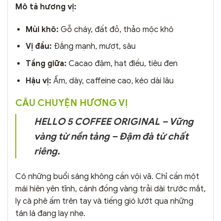
Mô tả hương vị:
Mùi khô:
Gỗ cháy, đất đỏ, thảo mộc khô
Vị đầu:
Đắng mạnh, mượt, sâu
Tầng giữa:
Cacao đậm, hạt điều, tiêu đen
Hậu vị:
Ấm, dày, caffeine cao, kéo dài lâu
CÂU CHUYỆN HƯƠNG VỊ
HELLO 5 COFFEE ORIGINAL – Vững
vàng từ nền tảng – Đậm đà từ chất
riêng.
Có những buổi sáng không cần vội vã. Chỉ cần một
mái hiên yên tĩnh, cánh đồng vàng trải dài trước mắt,
ly cà phê ấm trên tay và tiếng gió lướt qua những
tán lá đang lay nhẹ.