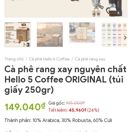
Trang chủ
/
Cà phê Hello 5 Coffee
/
Cà phê rang xay
Cà phê rang xay nguyên chất
Hello 5 Coffee ORIGINAL (túi
giấy 250gr)
₫
Giá gốc:
195.000
₫
149.040
₫
Tiết kiệm:
45.960
(24%)
Thành phần: 10% Arabica, 30% Robusta, 60% Culi