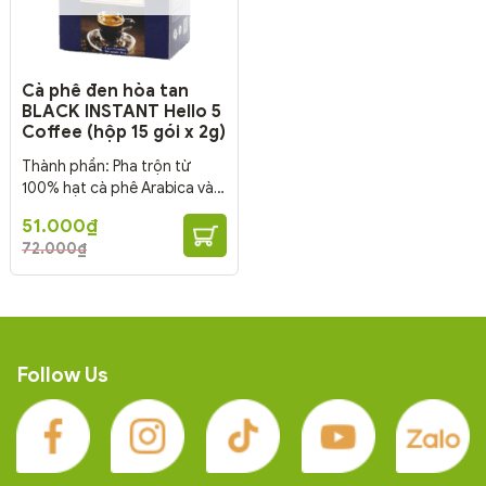
Cà phê đen hòa tan
BLACK INSTANT Hello 5
Coffee (hộp 15 gói x 2g)
Thành phần: Pha trộn từ
100% hạt cà phê Arabica và
Robusta.
Hương vị: Hương vị
Giá
Giá
51.000
₫
nguyên bản của cà phê, đậm,
gốc
hiện
72.000
₫
là:
tại
dày, và sâu, không lẫn tạp.
72.000₫.
là:
Cà phê hòa tan 3in1 đóng gói
51.000₫.
dễ pha, dễ uống, tiện lợi dễ
mang theo.
Follow Us