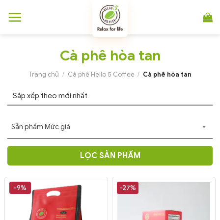
Chuyển
đến
nội
dung
Cà phê hòa tan
Trang chủ
/
Cà phê Hello 5 Coffee
/
Cà phê hòa tan
Sản phẩm Mức giá
LỌC SẢN PHẨM
-9%
-27%