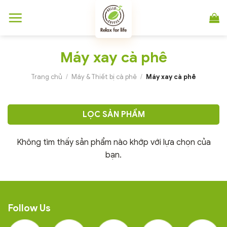
Chuyển
đến
nội
dung
Máy xay cà phê
Trang chủ
/
Máy & Thiết bị cà phê
/
Máy xay cà phê
LỌC SẢN PHẨM
Không tìm thấy sản phẩm nào khớp với lựa chọn của
bạn.
Follow Us