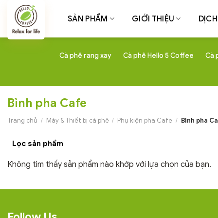
Chuyển
đến
SẢN PHẨM
GIỚI THIỆU
DỊCH
nội
dung
Cà phê rang xay
Cà phê Hello 5 Coffee
Cà 
Bình pha Cafe
Trang chủ
/
Máy & Thiết bị cà phê
/
Phụ kiện pha Cafe
/
Bình pha C
Lọc sản phẩm
Không tìm thấy sản phẩm nào khớp với lựa chọn của bạn.
Follow Us