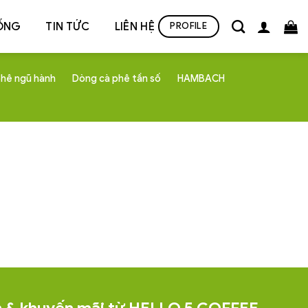
ỐNG
TIN TỨC
LIÊN HỆ
PROFILE
hê ngũ hành
Dòng cà phê tần số
HAMBACH