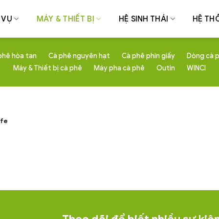
 VỤ
MÁY & THIẾT BỊ
HỆ SINH THÁI
HỆ TH
phê hòa tan
Cà phê nguyên hạt
Cà phê phin giấy
Dòng cà p
Máy & Thiết bị cà phê
Máy pha cà phê
Outin
WINCI
afe