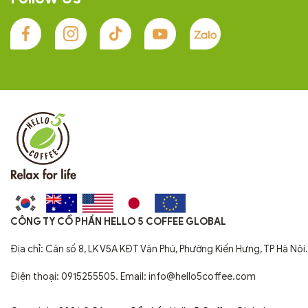
CÔNG TY CỔ PHẦN HELLO 5 COFFEE GLOBAL
Địa chỉ: Căn số 8, LK V5A KĐT Văn Phú, Phường Kiến Hưng, TP Hà Nội.
Điện thoại: 0915255505. Email: info@hello5coffee.com