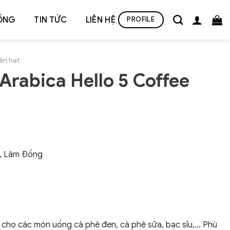
ỐNG
TIN TỨC
LIÊN HỆ
PROFILE
ên hạt
Arabica Hello 5 Coffee
t, Lâm Đồng
 cho các món uống cà phê đen, cà phê sữa, bạc sỉu,… Phù