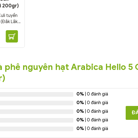
i 200gr)
uli tuyển
(Đắk Lắk)
ho các món
 sữa, bạc
 doanh
à phê nguyên hạt Arabica Hello 5 
n,...
r)
0%
| 0 đánh giá
0%
| 0 đánh giá
0%
| 0 đánh giá
ĐÁ
0%
| 0 đánh giá
0%
| 0 đánh giá