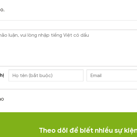
o.
hị
ào
Theo dõi để biết nhiều sự ki