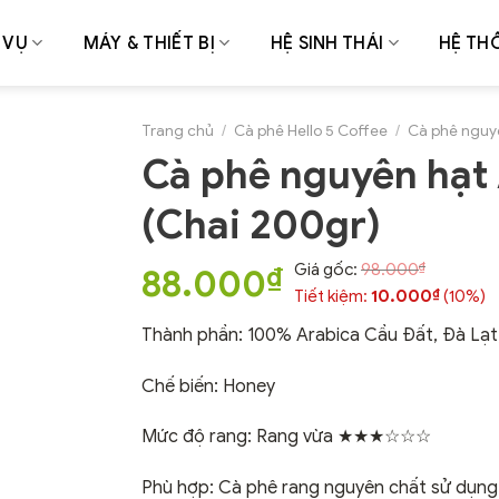
 VỤ
MÁY & THIẾT BỊ
HỆ SINH THÁI
HỆ TH
Trang chủ
/
Cà phê Hello 5 Coffee
/
Cà phê nguy
Cà phê nguyên hạt 
(Chai 200gr)
₫
Giá gốc:
98.000
₫
88.000
₫
Tiết kiệm:
10.000
(10%)
Thành phần: 100% Arabica Cầu Đất, Đà Lạ
Chế biến: Honey
Mức độ rang: Rang vừa ★★★☆☆☆
Phù hợp: Cà phê rang nguyên chất sử dụng