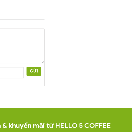
GỬI
ện & khuyến mãi từ HELLO 5 COFFEE