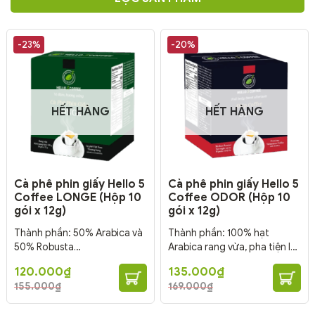
-23%
-20%
HẾT HÀNG
HẾT HÀNG
Cà phê phin giấy Hello 5
Cà phê phin giấy Hello 5
Coffee LONGE (Hộp 10
Coffee ODOR (Hộp 10
gói x 12g)
gói x 12g)
Thành phần: 50% Arabica và
Thành phần: 100% hạt
50% Robusta
Arabica rang vừa, pha tiện lợi,
rang vừa, pha tiện lợi, dễ mang đi.
dễ mang đi. Nguồn gốc: Cầu
Giá
Giá
Giá
Giá
120.000
₫
135.000
₫
Nguồn gốc: Cầu Đất (Lâm
Đất (Lâm Đồng), Buôn Mê
gốc
hiện
gốc
hiện
155.000
₫
169.000
₫
là:
tại
là:
tại
Đồng), Buôn Mê Thuột (Đắk
Thuột (Đắk Lắk) Phương
155.000₫.
là:
169.000₫.
là:
Lắk) Phương pháp: Chế biến
pháp: Chế biến Honey Mức
120.000₫.
135.000₫.