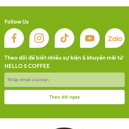
Honey Mức độ rang: Rang
độ rang: Rang vừa
vừa ★★★☆☆☆ Hương vị:
★★★☆☆☆ Hương vị: Vị
Cân bằng giữa chua và đắng,
chua thanh tinh tế, dư vị
hậu vị kéo dài
ngọt.
Follow Us
Theo dõi để biết nhiều sự kiện & khuyến mãi từ
HELLO 5 COFFEE