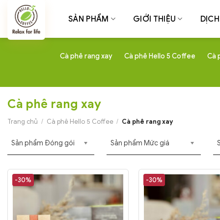
Chuyển
đến
SẢN PHẨM
GIỚI THIỆU
DỊCH
nội
dung
Cà phê rang xay
Cà phê Hello 5 Coffee
Cà 
Cà phê rang xay
Trang chủ
/
Cà phê Hello 5 Coffee
/
Cà phê rang xay
Sản phẩm Đóng gói
Sản phẩm Mức giá
-30%
-30%