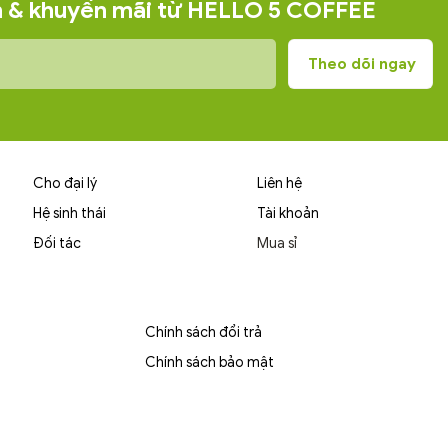
ện & khuyến mãi từ HELLO 5 COFFEE
 mật ong non. Hậu vị
, đọng lại như hơi sương
 sau khi bạn rời khỏi đại
Cho đại lý
Liên hệ
Hệ sinh thái
Tài khoản
Đối tác
Mua sỉ
Chính sách đổi trả
Chính sách bảo mật