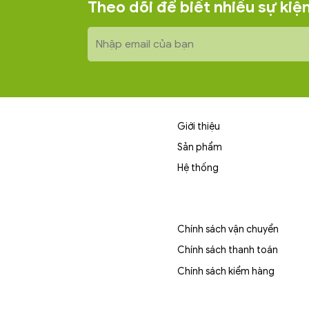
Theo dõi để biết nhiều sự ki
chua thanh như rượu vang đỏ –
lê chín và
một cảm giác trưởng thành và đầy
mượt, sạch
cá tính.
trên làn da
dương.
Giới thiệu
Sản phẩm
Hệ thống
Chính sách vận chuyển
Chính sách thanh toán
Chính sách kiểm hàng