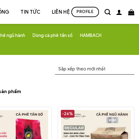
ỐNG
TIN TỨC
LIÊN HỆ
PROFILE
hê ngũ hành
Dòng cà phê tần số
HAMBACH
sản phẩm
-24%