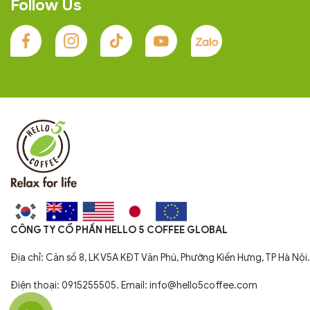
Follow Us
CÔNG TY CỔ PHẦN HELLO 5 COFFEE GLOBAL
Địa chỉ: Căn số 8, LK V5A KĐT Văn Phú, Phường Kiến Hưng, TP Hà Nội.
Điện thoại: 0915255505. Email: info@hello5coffee.com