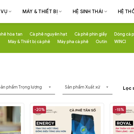
 VỤ
MÁY & THIẾT BỊ
HỆ SINH THÁI
HỆ TH
phê hòa tan
Cà phê nguyên hạt
Cà phê phin giấy
Dòng cà p
Máy & Thiết bị cà phê
Máy pha cà phê
Outin
WINCI
Sản phẩm Trọng lượng
Sản phẩm Xuất xứ
Lọc 
-20%
-15%