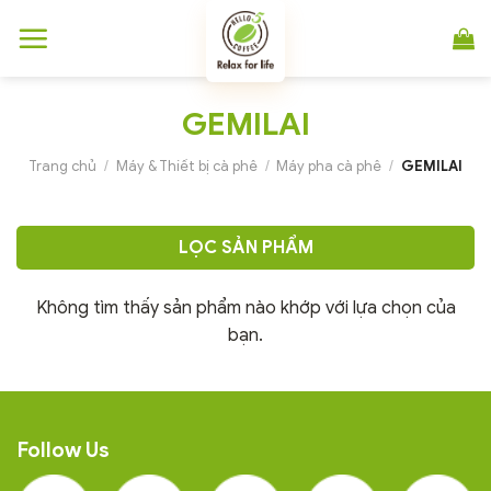
Chuyển
đến
nội
dung
GEMILAI
Trang chủ
/
Máy & Thiết bị cà phê
/
Máy pha cà phê
/
GEMILAI
LỌC SẢN PHẨM
Không tìm thấy sản phẩm nào khớp với lựa chọn của
bạn.
Follow Us