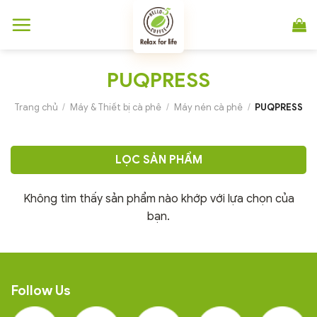
Chuyển
đến
nội
dung
PUQPRESS
Trang chủ
/
Máy & Thiết bị cà phê
/
Máy nén cà phê
/
PUQPRESS
LỌC SẢN PHẨM
Không tìm thấy sản phẩm nào khớp với lựa chọn của
bạn.
Follow Us