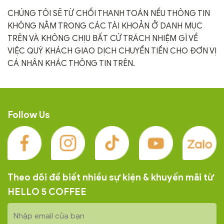
CHÚNG TÔI SẼ TỪ CHỐI THANH TOÁN NẾU THÔNG TIN
KHÔNG NẰM TRONG CÁC TÀI KHOẢN Ở DANH MỤC
TRÊN VÀ KHÔNG CHỊU BẤT CỨ TRÁCH NHIỆM GÌ VỀ
VIỆC QUÝ KHÁCH GIAO DỊCH CHUYỂN TIỀN CHO ĐƠN VỊ
CÁ NHÂN KHÁC THÔNG TIN TRÊN.
Follow Us
Theo dõi để biết nhiều sự kiện & khuyến mãi từ
HELLO 5 COFFEE