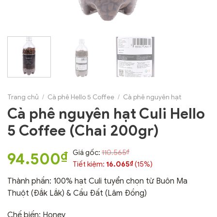
Trang chủ
/
Cà phê Hello 5 Coffee
/
Cà phê nguyên hạt
Cà phê nguyên hạt Culi Hello
5 Coffee (Chai 200gr)
₫
Giá gốc:
110.565
₫
94.500
₫
Tiết kiệm:
16.065
(15%)
Thành phần: 100% hạt Culi tuyển chọn từ Buôn Ma
Thuột (Đắk Lắk) & Cầu Đất (Lâm Đồng)
Chế biến: Honey