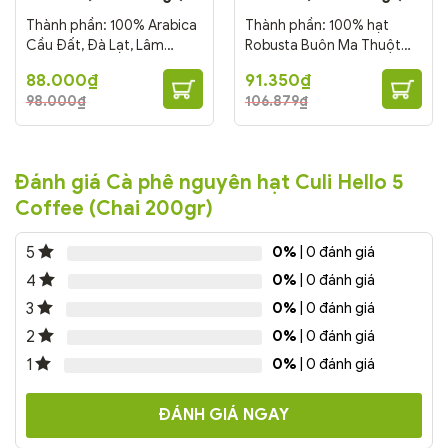
Thành phần: 100% Arabica
Thành phần: 100% hạt
Cầu Đất, Đà Lạt, Lâm
Robusta Buôn Ma Thuột
Đồng Chế biến: Honey Mức
(Đắk Lắk) Chế biến: Honey
Giá
Giá
Giá
Giá
88.000
₫
91.350
₫
độ rang: Rang vừa
Mức độ rang: Rang vừa
gốc
hiện
gốc
hiện
98.000
₫
106.879
₫
là:
tại
là:
tại
★★★☆☆☆ Phù hợp: Cà
★★★☆☆☆ Phù hợp: Cà
98.000₫.
là:
106.879₫.
là:
phê rang nguyên chất sử
phê rang nguyên chất sử
88.000₫.
91.350₫.
dụng cho các món uống
dụng cho các món uống
cà phê đen, cà phê sữa,
cà phê đen, cà phê sữa,
Đánh giá Cà phê nguyên hạt Culi Hello 5
bạc sỉu,... Phù hợp cho kinh
bạc sỉu,... Phù hợp cho kinh
Coffee (Chai 200gr)
doanh quán, nhà hàng,
doanh quán, nhà hàng,
khách sạn,...
khách sạn,...
0%
| 0 đánh giá
5
0%
| 0 đánh giá
4
0%
| 0 đánh giá
3
0%
| 0 đánh giá
2
0%
| 0 đánh giá
1
ĐÁNH GIÁ NGAY