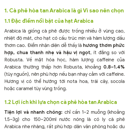
1. Cà phê hòa tan Arabica là gì Vì sao nên chọn
1.1 Đặc điểm nổi bật của hạt Arabica
Arabica là giống cà phê được trồng nhiều ở vùng cao,
nhiệt độ mát, cho hạt có cấu trúc mịn và hàm lượng dầu
thơm cao. Điểm nhận diện dễ thấy là
hương thơm phức
hợp, chua thanh nhẹ và hậu vị ngọt
, ít đắng so với
Robusta. Về mặt hóa học, hàm lượng caffeine của
Arabica thường thấp hơn Robusta, khoảng
0.8–1.4%
(tùy nguồn), nên phù hợp nếu bạn nhạy cảm với caffeine.
Hương vị có thể hướng tới nota hoa, trái cây, socola
hoặc caramel tùy vùng trồng.
1.2 Lợi ích khi lựa chọn cà phê hòa tan Arabica
Tiện lợi và nhanh chóng:
chỉ cần 1–2 muỗng (khoảng
1.5–3g) cho 150–200ml nước nóng là có ly cà phê
Arabica nhẹ nhàng, rất phù hợp dân văn phòng hoặc du