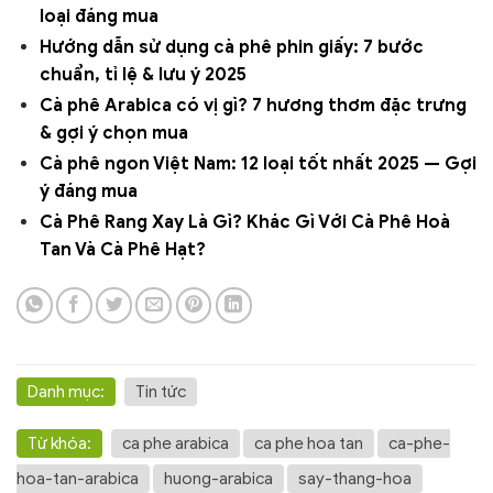
loại đáng mua
Hướng dẫn sử dụng cà phê phin giấy: 7 bước
chuẩn, tỉ lệ & lưu ý 2025
Cà phê Arabica có vị gì? 7 hương thơm đặc trưng
& gợi ý chọn mua
Cà phê ngon Việt Nam: 12 loại tốt nhất 2025 — Gợi
ý đáng mua
Cà Phê Rang Xay Là Gì? Khác Gì Với Cà Phê Hoà
Tan Và Cà Phê Hạt?
Danh mục:
Tin tức
Từ khóa:
ca phe arabica
ca phe hoa tan
ca-phe-
hoa-tan-arabica
huong-arabica
say-thang-hoa