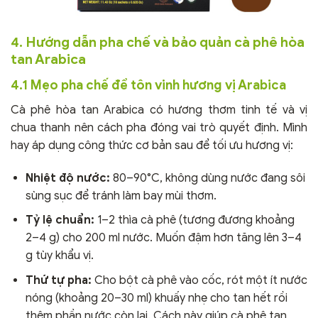
4. Hướng dẫn pha chế và bảo quản cà phê hòa
tan Arabica
4.1 Mẹo pha chế để tôn vinh hương vị Arabica
Cà phê hòa tan Arabica có hương thơm tinh tế và vị
chua thanh nên cách pha đóng vai trò quyết định. Mình
hay áp dụng công thức cơ bản sau để tối ưu hương vị:
Nhiệt độ nước:
80–90°C, không dùng nước đang sôi
sùng sục để tránh làm bay mùi thơm.
Tỷ lệ chuẩn:
1–2 thìa cà phê (tương đương khoảng
2–4 g) cho 200 ml nước. Muốn đậm hơn tăng lên 3–4
g tùy khẩu vị.
Thứ tự pha:
Cho bột cà phê vào cốc, rót một ít nước
nóng (khoảng 20–30 ml) khuấy nhẹ cho tan hết rồi
thêm phần nước còn lại. Cách này giúp cà phê tan