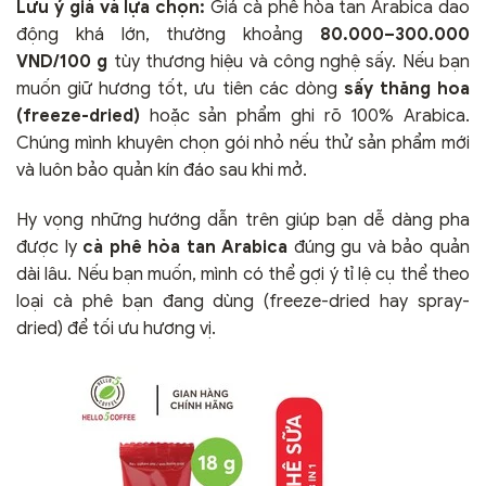
Lưu ý giá và lựa chọn:
Giá cà phê hòa tan Arabica dao
động khá lớn, thường khoảng
80.000–300.000
VND/100 g
tùy thương hiệu và công nghệ sấy. Nếu bạn
muốn giữ hương tốt, ưu tiên các dòng
sấy thăng hoa
(freeze-dried)
hoặc sản phẩm ghi rõ 100% Arabica.
Chúng mình khuyên chọn gói nhỏ nếu thử sản phẩm mới
và luôn bảo quản kín đáo sau khi mở.
Hy vọng những hướng dẫn trên giúp bạn dễ dàng pha
được ly
cà phê hòa tan Arabica
đúng gu và bảo quản
dài lâu. Nếu bạn muốn, mình có thể gợi ý tỉ lệ cụ thể theo
loại cà phê bạn đang dùng (freeze-dried hay spray-
dried) để tối ưu hương vị.