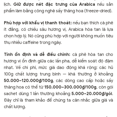
lịch.
Giữ được nét đặc trưng của Arabica
nếu sản
phẩm làm bằng công nghệ sấy thăng hoa (freeze-dried).
Phù hợp với khẩu vị thanh thoát:
nếu bạn thích cà phê
ít đắng, có chiều sâu hương vị, Arabica hòa tan là lựa
chọn hợp lý. Nó cũng phù hợp với người không muốn tiêu
thụ nhiều caffeine trong ngày.
Tính ổn định và dễ điều chỉnh:
cà phê hòa tan cho
hương vị ổn định giữa các lần pha, dễ kiểm soát độ đậm
nhạt. Về chi phí, mức giá dao động khá rộng: các hũ
100g chất lượng trung bình — khá thường ở khoảng
50.000–120.000₫/100g
, các dòng cao cấp hoặc sấy
thăng hoa có thể từ
150.000–300.000₫/100g
, còn gói
sachet dùng 1 lần thường khoảng
5.000–20.000₫/gói
.
Đây chỉ là tham khảo để chúng ta cân nhắc giữa giá và
chất lượng.