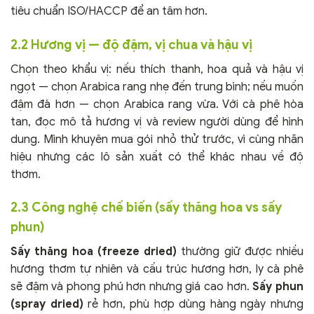
tiêu chuẩn ISO/HACCP để an tâm hơn.
2.2 Hương vị — độ đậm, vị chua và hậu vị
Chọn theo khẩu vị: nếu thích thanh, hoa quả và hậu vị
ngọt — chọn Arabica rang nhẹ đến trung bình; nếu muốn
đậm đà hơn — chọn Arabica rang vừa. Với cà phê hòa
tan, đọc mô tả hương vị và review người dùng để hình
dung. Mình khuyên mua gói nhỏ thử trước, vì cùng nhãn
hiệu nhưng các lô sản xuất có thể khác nhau về độ
thơm.
2.3 Công nghệ chế biến (sấy thăng hoa vs sấy
phun)
Sấy thăng hoa (freeze dried)
thường giữ được nhiều
hương thơm tự nhiên và cấu trúc hương hơn, ly cà phê
sẽ đậm và phong phú hơn nhưng giá cao hơn.
Sấy phun
(spray dried)
rẻ hơn, phù hợp dùng hàng ngày nhưng