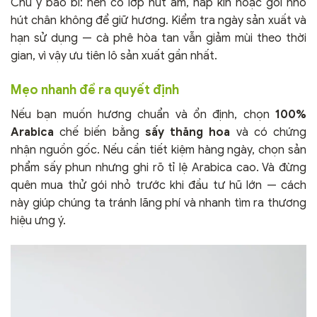
Chú ý bao bì: nên có lớp hút ẩm, nắp kín hoặc gói nhỏ
hút chân không để giữ hương. Kiểm tra ngày sản xuất và
hạn sử dụng — cà phê hòa tan vẫn giảm mùi theo thời
gian, vì vậy ưu tiên lô sản xuất gần nhất.
Mẹo nhanh để ra quyết định
Nếu bạn muốn hương chuẩn và ổn định, chọn
100%
Arabica
chế biến bằng
sấy thăng hoa
và có chứng
nhận nguồn gốc. Nếu cần tiết kiệm hàng ngày, chọn sản
phẩm sấy phun nhưng ghi rõ tỉ lệ Arabica cao. Và đừng
quên mua thử gói nhỏ trước khi đầu tư hũ lớn — cách
này giúp chúng ta tránh lãng phí và nhanh tìm ra thương
hiệu ưng ý.