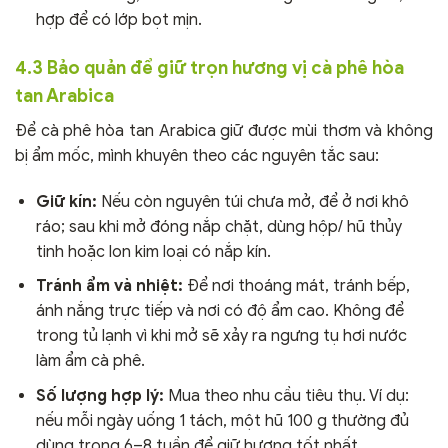
hợp để có lớp bọt mịn.
4.3 Bảo quản để giữ trọn hương vị cà phê hòa
tan Arabica
Để cà phê hòa tan Arabica giữ được mùi thơm và không
bị ẩm mốc, mình khuyên theo các nguyên tắc sau:
Giữ kín:
Nếu còn nguyên túi chưa mở, để ở nơi khô
ráo; sau khi mở đóng nắp chặt, dùng hộp/ hũ thủy
tinh hoặc lon kim loại có nắp kín.
Tránh ẩm và nhiệt:
Để nơi thoáng mát, tránh bếp,
ánh nắng trực tiếp và nơi có độ ẩm cao. Không để
trong tủ lạnh vì khi mở sẽ xảy ra ngưng tụ hơi nước
làm ẩm cà phê.
Số lượng hợp lý:
Mua theo nhu cầu tiêu thụ. Ví dụ:
nếu mỗi ngày uống 1 tách, một hũ 100 g thường đủ
dùng trong 6–8 tuần để giữ hương tốt nhất.