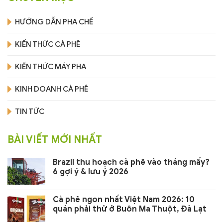
HƯỚNG DẪN PHA CHẾ
KIẾN THỨC CÀ PHÊ
KIẾN THỨC MÁY PHA
KINH DOANH CÀ PHÊ
TIN TỨC
BÀI VIẾT MỚI NHẤT
Brazil thu hoạch cà phê vào tháng mấy?
6 gợi ý & lưu ý 2026
Cà phê ngon nhất Việt Nam 2026: 10
quán phải thử ở Buôn Ma Thuột, Đà Lạt