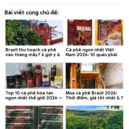
Bài viết cùng chủ đề:
Brazil thu hoạch cà phê
Cà phê ngon nhất Việt
vào tháng mấy? 6 gợi ý &
Nam 2026: 10 quán phải
lưu ý 2026
thử ở Buôn Ma Thuột, Đà
Lạt
Top 10 cà phê hòa tan
Mùa cà phê Brazil 2026:
ngon nhất thế giới 2026 —
Thời điểm, giá tốt nhất & 7
gợi ý đáng mua
lưu ý