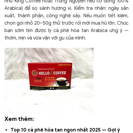
như King Coffee hoặc Trung Nguyên nếu có dòng 100%
Arabica) để so sánh hương vị. Kiểm tra nhãn: ngày sản
xuất, thành phần, công nghệ sấy. Nếu muốn tiết kiệm,
chọn gói nhỏ 20–50g thử trước rồi mới mua hũ lớn. Chúc
bạn sớm tìm được ly cà phê hòa tan Arabica ưng ý —
thơm, mịn và vừa vặn với gu của mình.
Xem thêm:
Top 10 cà phê hòa tan ngon nhất 2025 — Gợi ý