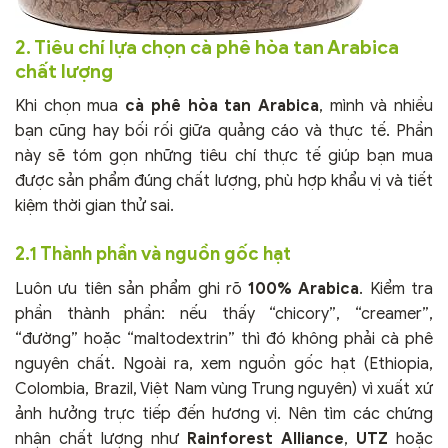
2. Tiêu chí lựa chọn cà phê hòa tan Arabica
chất lượng
Khi chọn mua
cà phê hòa tan Arabica
, mình và nhiều
bạn cũng hay bối rối giữa quảng cáo và thực tế. Phần
này sẽ tóm gọn những tiêu chí thực tế giúp bạn mua
được sản phẩm đúng chất lượng, phù hợp khẩu vị và tiết
kiệm thời gian thử sai.
2.1 Thành phần và nguồn gốc hạt
Luôn ưu tiên sản phẩm ghi rõ
100% Arabica
. Kiểm tra
phần thành phần: nếu thấy “chicory”, “creamer”,
“đường” hoặc “maltodextrin” thì đó không phải cà phê
nguyên chất. Ngoài ra, xem nguồn gốc hạt (Ethiopia,
Colombia, Brazil, Việt Nam vùng Trung nguyên) vì xuất xứ
ảnh hưởng trực tiếp đến hương vị. Nên tìm các chứng
nhận chất lượng như
Rainforest Alliance
,
UTZ
hoặc