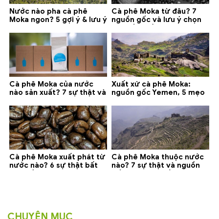
Nước nào pha cà phê
Cà phê Moka từ đâu? 7
Moka ngon? 5 gợi ý & lưu ý
nguồn gốc và lưu ý chọn
quan trọng
loại tốt nhất
Cà phê Moka của nước
Xuất xứ cà phê Moka:
nào sản xuất? 7 sự thật và
nguồn gốc Yemen, 5 mẹo
gợi ý đáng mua
phân biệt và gợi ý mua
Cà phê Moka xuất phát từ
Cà phê Moka thuộc nước
nước nào? 6 sự thật bất
nào? 7 sự thật và nguồn
ngờ về Yemen
gốc bạn nên biết
CHUYÊN MỤC