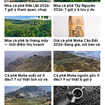
Mùa cà phê Đắk Lắk 2026:
Mùa cà phê Tây Nguyên
7 gợi ý tham quan, chụp
2026: 7 gợi ý & lưu ý du
ảnh và lưu ý
lịch tốt nhất
Mùa cà phê là tháng mấy
Giá cà phê Moka Cầu Đất
— thời điểm thu hoạch
2026: Bảng giá, nơi bán và
chính và lưu ý 2026
gợi ý đáng mua
Cà phê Moka xuất xứ ở
Cà phê Moka nguồn gốc ở
đâu? 7 sự thật lịch sử và
đâu? 9 sự thật & gợi ý
lưu ý chọn mua (2026)
chọn mua 2026