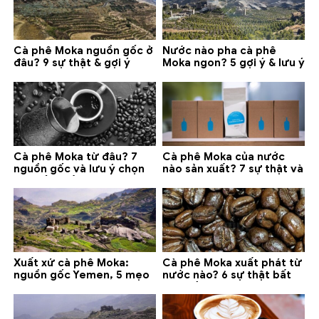
Cà phê Moka nguồn gốc ở
Nước nào pha cà phê
đâu? 9 sự thật & gợi ý
Moka ngon? 5 gợi ý & lưu ý
chọn mua 2026
quan trọng
Cà phê Moka từ đâu? 7
Cà phê Moka của nước
nguồn gốc và lưu ý chọn
nào sản xuất? 7 sự thật và
loại tốt nhất
gợi ý đáng mua
Xuất xứ cà phê Moka:
Cà phê Moka xuất phát từ
nguồn gốc Yemen, 5 mẹo
nước nào? 6 sự thật bất
phân biệt và gợi ý mua
ngờ về Yemen