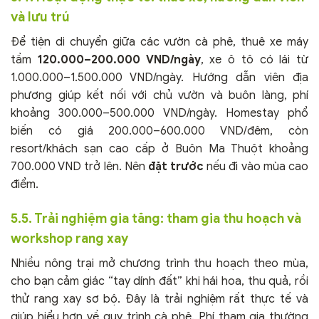
và lưu trú
Để tiện di chuyển giữa các vườn cà phê, thuê xe máy
tầm
120.000–200.000 VND/ngày
, xe ô tô có lái từ
1.000.000–1.500.000 VND/ngày. Hướng dẫn viên địa
phương giúp kết nối với chủ vườn và buôn làng, phí
khoảng 300.000–500.000 VND/ngày. Homestay phổ
biến có giá 200.000–600.000 VND/đêm, còn
resort/khách sạn cao cấp ở Buôn Ma Thuột khoảng
700.000 VND trở lên. Nên
đặt trước
nếu đi vào mùa cao
điểm.
5.5. Trải nghiệm gia tăng: tham gia thu hoạch và
workshop rang xay
Nhiều nông trại mở chương trình thu hoạch theo mùa,
cho bạn cảm giác “tay dính đất” khi hái hoa, thu quả, rồi
thử rang xay sơ bộ. Đây là trải nghiệm rất thực tế và
giúp hiểu hơn về quy trình cà phê. Phí tham gia thường