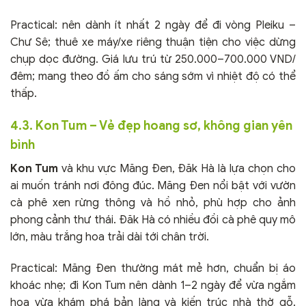
Practical: nên dành ít nhất 2 ngày để đi vòng Pleiku –
Chư Sê; thuê xe máy/xe riêng thuận tiện cho việc dừng
chụp dọc đường. Giá lưu trú từ 250.000–700.000 VND/
đêm; mang theo đồ ấm cho sáng sớm vì nhiệt độ có thể
thấp.
4.3. Kon Tum – Vẻ đẹp hoang sơ, không gian yên
bình
Kon Tum
và khu vực Măng Đen, Đăk Hà là lựa chọn cho
ai muốn tránh nơi đông đúc. Măng Đen nổi bật với vườn
cà phê xen rừng thông và hồ nhỏ, phù hợp cho ảnh
phong cảnh thư thái. Đăk Hà có nhiều đồi cà phê quy mô
lớn, màu trắng hoa trải dài tới chân trời.
Practical: Măng Đen thường mát mẻ hơn, chuẩn bị áo
khoác nhẹ; đi Kon Tum nên dành 1–2 ngày để vừa ngắm
hoa vừa khám phá bản làng và kiến trúc nhà thờ gỗ.