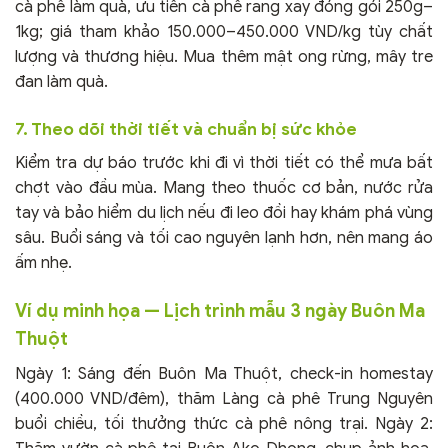
cà phê làm quà, ưu tiên cà phê rang xay đóng gói 250g–
1kg; giá tham khảo 150.000–450.000 VND/kg tùy chất
lượng và thương hiệu. Mua thêm mật ong rừng, mây tre
đan làm quà.
7. Theo dõi thời tiết và chuẩn bị sức khỏe
Kiểm tra dự báo trước khi đi vì thời tiết có thể mưa bất
chợt vào đầu mùa. Mang theo thuốc cơ bản, nước rửa
tay và bảo hiểm du lịch nếu đi leo đồi hay khám phá vùng
sâu. Buổi sáng và tối cao nguyên lạnh hơn, nên mang áo
ấm nhẹ.
Ví dụ minh họa — Lịch trình mẫu 3 ngày Buôn Ma
Thuột
Ngày 1: Sáng đến Buôn Ma Thuột, check-in homestay
(400.000 VND/đêm), thăm Làng cà phê Trung Nguyên
buổi chiều, tối thưởng thức cà phê nông trại. Ngày 2: