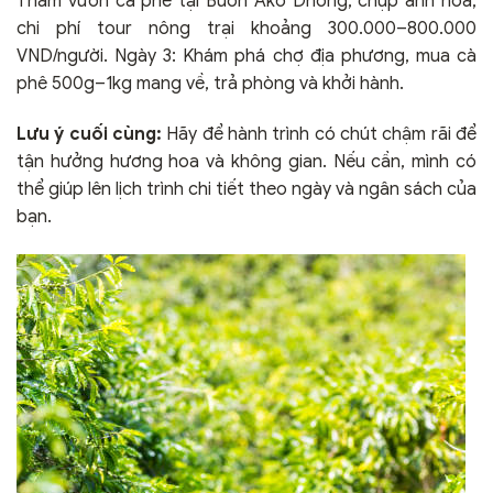
Thăm vườn cà phê tại Buôn Ako Dhong, chụp ảnh hoa,
chi phí tour nông trại khoảng 300.000–800.000
VND/người. Ngày 3: Khám phá chợ địa phương, mua cà
phê 500g–1kg mang về, trả phòng và khởi hành.
Lưu ý cuối cùng:
Hãy để hành trình có chút chậm rãi để
tận hưởng hương hoa và không gian. Nếu cần, mình có
thể giúp lên lịch trình chi tiết theo ngày và ngân sách của
bạn.