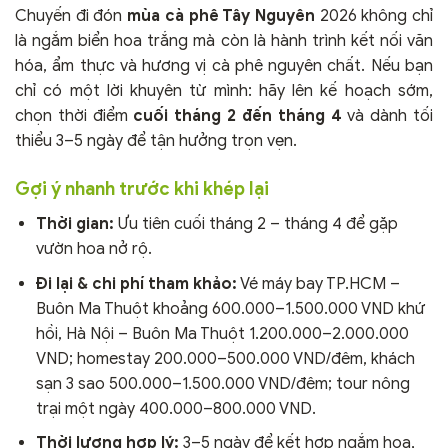
Chuyến đi đón
mùa cà phê Tây Nguyên
2026 không chỉ
là ngắm biển hoa trắng mà còn là hành trình kết nối văn
hóa, ẩm thực và hương vị cà phê nguyên chất. Nếu bạn
chỉ có một lời khuyên từ mình: hãy lên kế hoạch sớm,
chọn thời điểm
cuối tháng 2 đến tháng 4
và dành tối
thiểu 3–5 ngày để tận hưởng trọn vẹn.
Gợi ý nhanh trước khi khép lại
Thời gian:
Ưu tiên cuối tháng 2 – tháng 4 để gặp
vườn hoa nở rộ.
Đi lại & chi phí tham khảo:
Vé máy bay TP.HCM –
Buôn Ma Thuột khoảng 600.000–1.500.000 VND khứ
hồi, Hà Nội – Buôn Ma Thuột 1.200.000–2.000.000
VND; homestay 200.000–500.000 VND/đêm, khách
sạn 3 sao 500.000–1.500.000 VND/đêm; tour nông
trại một ngày 400.000–800.000 VND.
Thời lượng hợp lý:
3–5 ngày để kết hợp ngắm hoa,