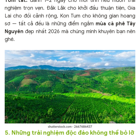
Tóm tắt:
dành 1–2 ngày cho mỗi tỉnh nếu muốn trải
nghiệm trọn vẹn. Đắk Lắk cho khởi đầu thuận tiện, Gia
Lai cho đồi cảnh rộng, Kon Tum cho không gian hoang
sơ — tất cả đều là những điểm ngắm
mùa cà phê Tây
Nguyên
đẹp nhất 2026 mà chúng mình khuyên bạn nên
ghé.
5. Những trải nghiệm độc đáo không thể bỏ lỡ