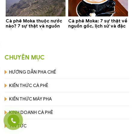
Cà phê Moka thuộc nước
Cà phê Moka: 7 sự thật về
nào? 7 sự thật và nguồn
nguồn gốc, lịch sử và đặc
gốc bạn nên biết
điểm (2026)
CHUYÊN MỤC
HƯỚNG DẪN PHA CHẾ
KIẾN THỨC CÀ PHÊ
KIẾN THỨC MÁY PHA
KINH DOANH CÀ PHÊ
TIN TỨC