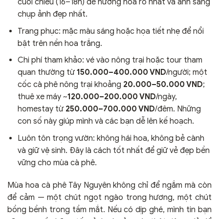
cuối chiều (16–18h) để hương hoa rõ nhất và ánh sáng
chụp ảnh đẹp nhất.
Trang phục: mặc màu sáng hoặc họa tiết nhẹ để nổi
bật trên nền hoa trắng.
Chi phí tham khảo: vé vào nông trại hoặc tour tham
quan thường từ
150.000–400.000 VND
/người; một
cốc cà phê nông trại khoảng
20.000–50.000 VND
;
thuê xe máy ~
120.000–200.000 VND
/ngày,
homestay từ
250.000–700.000 VND
/đêm. Những
con số này giúp mình và các bạn dễ lên kế hoạch.
Luôn tôn trọng vườn: không hái hoa, không bẻ cành
và giữ vệ sinh. Đây là cách tốt nhất để giữ vẻ đẹp bền
vững cho mùa cà phê.
Mùa hoa cà phê Tây Nguyên không chỉ để ngắm mà còn
để cảm — một chút ngọt ngào trong hương, một chút
bồng bềnh trong tầm mắt. Nếu có dịp ghé, mình tin bạn