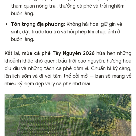
tham quan nông trại, thưởng cà phê và trải nghiệm
buôn làng.
Tôn trọng địa phương:
Không hái hoa, giữ gìn vệ
sinh, đặt trước lưu trú và hỏi phép khi chụp ảnh ở
buôn làng.
Kết lại,
mùa cà phê Tây Nguyên 2026
hứa hẹn những
khoảnh khắc khó quên: bầu trời cao nguyên, hương hoa
dìu dịu và những tách cà phê đậm vị. Chuẩn bị kỹ càng,
lên lịch sớm và đi với tâm thế cởi mở — bạn sẽ mang về
nhiều kỷ niệm đẹp và ly cà phê nhớ mãi.