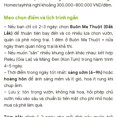
Homestay/nhà nghỉ khoảng 300.000–800.000 VND/đêm.
Mẹo chọn điểm và lịch trình ngắn
– Nếu bạn chỉ có 2–3 ngày: chọn
Buôn Ma Thuột (Đắk
Lắk)
để thuận tiện bay đến và có nhiều lựa chọn vườn,
quán cà phê nông trại. 1 đêm ở Buôn Ma Thuột + nửa
ngày tham quan nông trại là khả thi.
– Nếu muốn “săn” nhiều khung cảnh khác nhau: kết hợp
Pleiku (Gia Lai) và Măng Đen (Kon Tum) trong hành trình
4–5 ngày.
– Thời điểm trong ngày tốt nhất:
sáng sớm (6–9h)
hoặc
hoàng hôn
để ánh sáng mềm và ít gió, hoa ít rung khi
chụp ảnh.
– Lưu ý: tôn trọng vườn, không hái hoa, hỏi phép chủ
vườn nếu vào sâu và chuẩn bị tiền mặt cho phí nhỏ hoặc
mua cà phê làm quà.