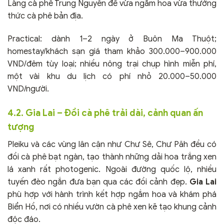
Làng cà phê Trung Nguyên để vừa ngắm hoa vừa thưởng
thức cà phê bản địa.
Practical: dành 1–2 ngày ở Buôn Ma Thuột;
homestay/khách sạn giá tham khảo 300.000–900.000
VND/đêm tùy loại; nhiều nông trại chụp hình miễn phí,
một vài khu du lịch có phí nhỏ 20.000–50.000
VND/người.
4.2. Gia Lai – Đồi cà phê trải dài, cảnh quan ấn
tượng
Pleiku và các vùng lân cận như Chư Sê, Chư Păh đều có
đồi cà phê bạt ngàn, tạo thành những dải hoa trắng xen
lá xanh rất photogenic. Ngoài đường quốc lộ, nhiều
tuyến đèo ngắn đưa bạn qua các đồi cảnh đẹp.
Gia Lai
phù hợp với hành trình kết hợp ngắm hoa và khám phá
Biển Hồ, nơi có nhiều vườn cà phê xen kẽ tạo khung cảnh
độc đáo.