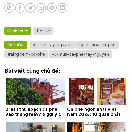
Danh mục:
Tin tức
Từ khóa:
du-lich-tay-nguyen
ngam-hoa-ca-phe
trainghiem-ca-phe
vu-mua-ca-phe-tay-nguyen
Bài viết cùng chủ đề:
Brazil thu hoạch cà phê
Cà phê ngon nhất Việt
vào tháng mấy? 6 gợi ý &
Nam 2026: 10 quán phải
lưu ý 2026
thử ở Buôn Ma Thuột, Đà
Lạt