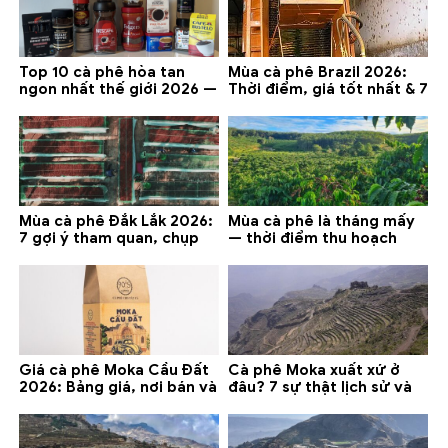
Top 10 cà phê hòa tan
Mùa cà phê Brazil 2026:
ngon nhất thế giới 2026 —
Thời điểm, giá tốt nhất & 7
gợi ý đáng mua
lưu ý
Mùa cà phê Đắk Lắk 2026:
Mùa cà phê là tháng mấy
7 gợi ý tham quan, chụp
— thời điểm thu hoạch
ảnh và lưu ý
chính và lưu ý 2026
Giá cà phê Moka Cầu Đất
Cà phê Moka xuất xứ ở
2026: Bảng giá, nơi bán và
đâu? 7 sự thật lịch sử và
gợi ý đáng mua
lưu ý chọn mua (2026)