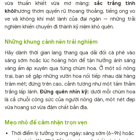
vừa thuần khiết vừa mơ màng:
sắc trắng tinh
khôi
hương thơm quyến rũ thoang thoảng, tiếng ong vo
ve và không khí mát lành của đại ngàn — những trải
nghiệm khiến chuyến đi thành kỷ niệm khó quên.
Những khung cảnh nên trải nghiệm
Hãy dành thời gian lang thang qua dải đồi cà phê vào
sáng sớm hoặc lúc hoàng hôn để tận hưởng ánh sáng
vàng ấm áp xuyên qua từng chùm hoa. Ở một số nông
trại, bạn sẽ gặp những vườn hoa nối tiếp nhau dài hàng
trăm mét; đứng trên cao, cảnh tượng như một tấm thảm
trắng lấp lánh.
Đừng quên nhìn kỹ:
dưới mỗi chùm hoa
là cả chuỗi công sức của người nông dân, một nét đẹp
vừa hoang sơ vừa đậm chất bản địa.
Mẹo nhỏ để cảm nhận trọn vẹn
Thời điểm lý tưởng trong ngày: sáng sớm (6–9h) hoặc