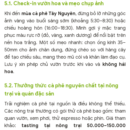
5.1. Check-in vườn hoa và mẹo chụp ảnh
Khi đến
mùa cà phê Tây Nguyên
, đừng bỏ lỡ những góc
ảnh vàng vào buổi sáng sớm (khoảng 5:30–8:30) hoặc
chiều hoàng hôn (16:00–18:30). Mình gợi ý mặc trang
phục màu rực rỡ (đỏ, vàng, xanh dương) để nổi bật trên
nền hoa trắng. Một số mẹo nhanh: chọn ống kính 35–
50mm cho ảnh chân dung, đứng chéo so với hàng cây
để tạo chiều sâu, mang theo mũ cói và khăn làm đạo cụ.
Lưu ý xin phép chủ vườn trước khi vào và
không hái
hoa
.
5.2. Thưởng thức cà phê nguyên chất tại nông
trại và quán đặc sản
Trải nghiệm cà phê tại nguồn là điều không thể thiếu.
Các nông trại thường có gói thử cà phê bao gồm: tham
quan vườn, xem phơi, thử espresso hoặc phin. Giá tham
khảo:
tasting tại nông trại 50.000–150.000