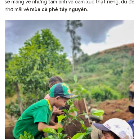
sẽ mang về những tấm ảnh và cảm xúc thật riêng, đủ để
nhớ mãi về
mùa cà phê tây nguyên
.