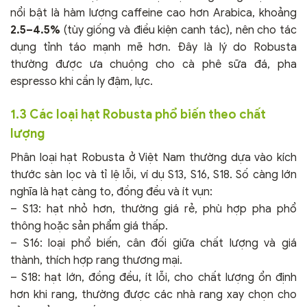
nổi bật là hàm lượng caffeine cao hơn Arabica, khoảng
2.5–4.5%
(tùy giống và điều kiện canh tác), nên cho tác
dụng tỉnh táo mạnh mẽ hơn. Đây là lý do Robusta
thường được ưa chuộng cho cà phê sữa đá, pha
espresso khi cần ly đậm, lực.
1.3 Các loại hạt Robusta phổ biến theo chất
lượng
Phân loại hạt Robusta ở Việt Nam thường dựa vào kích
thước sàn lọc và tỉ lệ lỗi, ví dụ S13, S16, S18. Số càng lớn
nghĩa là hạt càng to, đồng đều và ít vụn:
– S13: hạt nhỏ hơn, thường giá rẻ, phù hợp pha phổ
thông hoặc sản phẩm giá thấp.
– S16: loại phổ biến, cân đối giữa chất lượng và giá
thành, thích hợp rang thương mại.
– S18: hạt lớn, đồng đều, ít lỗi, cho chất lượng ổn định
hơn khi rang, thường được các nhà rang xay chọn cho