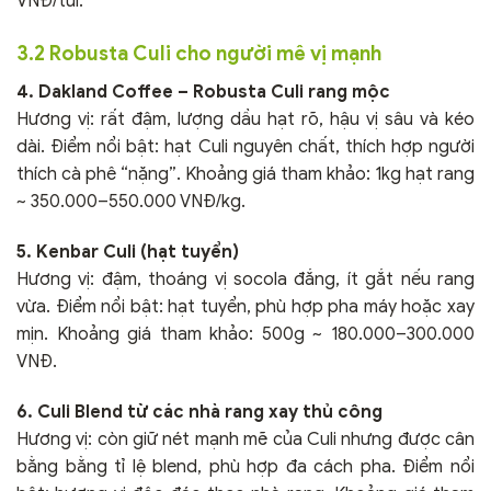
VNĐ/túi.
3.2 Robusta Culi cho người mê vị mạnh
4. Dakland Coffee – Robusta Culi rang mộc
Hương vị: rất đậm, lượng dầu hạt rõ, hậu vị sâu và kéo
dài. Điểm nổi bật: hạt Culi nguyên chất, thích hợp người
thích cà phê “nặng”. Khoảng giá tham khảo: 1kg hạt rang
~ 350.000–550.000 VNĐ/kg.
5. Kenbar Culi (hạt tuyển)
Hương vị: đậm, thoáng vị socola đắng, ít gắt nếu rang
vừa. Điểm nổi bật: hạt tuyển, phù hợp pha máy hoặc xay
mịn. Khoảng giá tham khảo: 500g ~ 180.000–300.000
VNĐ.
6. Culi Blend từ các nhà rang xay thủ công
Hương vị: còn giữ nét mạnh mẽ của Culi nhưng được cân
bằng bằng tỉ lệ blend, phù hợp đa cách pha. Điểm nổi