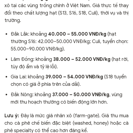
xô tại các vùng trồng chính ở Việt Nam. Giá thực tế thay
đổi theo chất lượng hạt (S13, S16, S18, Culi), thời vụ và thị
trường.
Đắk Lắk: khoảng
40.000 – 55.000 VNĐ/kg
(hạt
thường S16: 42.000–50.000 VNĐ/kg; Culi, tuyển chọn:
55.000–90.000 VNĐ/kg).
Lâm Đồng: khoảng
38.000 – 52.000 VNĐ/kg
(hạt rời,
tùy độ ẩm và tỷ lệ lỗi).
Gia Lai: khoảng
39.000 – 54.000 VNĐ/kg
(S18 tuyển
chọn có giá ở phía trên của dải).
Đắk Nông: khoảng
37.000 – 50.000 VNĐ/kg
, vùng
mới thu hoạch thường có biến động lớn hơn.
Lưu ý:
Đây là mức giá nhân xô (farm-gate). Giá thu mua
cho cà phê chế biến đặc biệt (washed, honey) hoặc cà
phê specialty có thể cao hơn đáng kể.