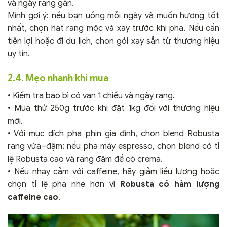
và ngày rang gần.
Mình gợi ý: nếu bạn uống mỗi ngày và muốn hương tốt
nhất, chọn hạt rang mộc và xay trước khi pha. Nếu cần
tiện lợi hoặc đi du lịch, chọn gói xay sẵn từ thương hiệu
uy tín.
2.4. Mẹo nhanh khi mua
• Kiểm tra bao bì có van 1 chiều và ngày rang.
• Mua thử 250g trước khi đặt 1kg đối với thương hiệu
mới.
• Với mục đích pha phin gia đình, chọn blend Robusta
rang vừa–đậm; nếu pha máy espresso, chọn blend có tỉ
lệ Robusta cao và rang đậm để có crema.
• Nếu nhạy cảm với caffeine, hãy giảm liều lượng hoặc
chọn tỉ lệ pha nhẹ hơn vì
Robusta có hàm lượng
caffeine cao
.