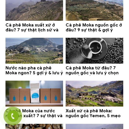
Cà phê Moka xuất xứ ở
Cà phê Moka nguồn gốc ở
đâu? 7 sự thật lịch sử và
đâu? 9 sự thật & gợi ý
lưu ý chọn mua (2026)
chọn mua 2026
Nước nào pha cà phê
Cà phê Moka từ đâu? 7
Moka ngon? 5 gợi ý & lưu ý
nguồn gốc và lưu ý chọn
quan trọng
loại tốt nhất
Cà phê Moka của nước
Xuất xứ cà phê Moka:
nào sản xuất? 7 sự thật và
nguồn gốc Yemen, 5 mẹo
gợi ý đáng mua
phân biệt và gợi ý mua