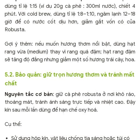
dùng tỉ lệ 1:15 (ví dụ 20g cà phê : 300ml nước), chiết 4
phút. Với cold brew, dùng tỉ lệ 1:8–1:10, ngâm lạnh 12–18
giờ để có nước cốt dịu hơn, giảm gắt vốn có của
Robusta.
Gợi ý thêm: nếu muốn hương thơm nổi bật, dùng hạt
rang vừa (medium) thay vì rang quá đậm; hạt rang đậm
sẽ tăng độ đắng nhưng giảm một số hương trái cây, hoa.
5.2. Bảo quản: giữ trọn hương thơm và tránh mất
chất
Nguyên tắc cơ bản
: giữ cà phê robusta ở nơi khô ráo,
thoáng mát, tránh ánh sáng trực tiếp và nhiệt cao. Đậy
kín sau mỗi lần dùng để hạn chế oxy hoá.
Cụ thể:
Sử dụng hộp kín, vật liệu chống tia sáng hoặc túi có