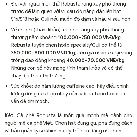
Đối với người mới: thử Robusta rang xay phổ thông
trước để làm quen với vị, sau đó nâng dần lên hạt
S16/S18 hoặc Culi nếu muốn độ đậm và hậu vị sâu hơn.
Về chi phí (tham khảo): cà phê rang xay phổ thông
thường nằm khoảng
100.000–250.000 VNĐ/kg
,
Robusta tuyển chọn hoặc specialty/Culi có thể từ
350.000–800.000 VNĐ/kg
, còn giá nhân xô tại vùng
trồng dao động khoảng
40.000–70.000 VNĐ/kg
.
Những con số này mang tính tham khảo và có thể
thay đổi theo thị trường.
Sức khỏe: do hàm lượng caffeine cao, hãy điều chỉnh
lượng dùng nếu bạn nhạy cảm với caffeine hoặc có
vấn đề tim mạch.
Kết
: Cà phê Robusta là món quà mạnh mẽ dành cho
người mê cà phê Việt. Chọn hạt đúng gu, pha đúng cách
và bảo quản kỹ sẽ khiến mỗi ly trở nên đáng nhớ hơn.