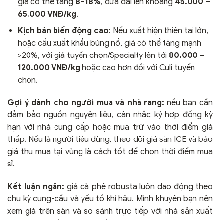
giá có thể tăng
8–18%
, đưa dải lên khoảng
45.000 –
65.000 VNĐ/kg
.
Kịch bản biến động cao:
Nếu xuất hiện thiên tai lớn,
hoặc cầu xuất khẩu bùng nổ, giá có thể tăng mạnh
>20%, với giá tuyển chọn/Specialty lên tới
80.000 –
120.000 VNĐ/kg
hoặc cao hơn đối với Culi tuyển
chọn.
Gợi ý dành cho người mua và nhà rang:
nếu bạn cần
đảm bảo nguồn nguyên liệu, cân nhắc ký hợp đồng kỳ
hạn với nhà cung cấp hoặc mua trữ vào thời điểm giá
thấp. Nếu là người tiêu dùng, theo dõi giá sàn ICE và báo
giá thu mua tại vùng là cách tốt để chọn thời điểm mua
sỉ.
Kết luận ngắn:
giá cà phê robusta luôn dao động theo
chu kỳ cung-cầu và yếu tố khí hậu. Mình khuyên bạn nên
xem giá trên sàn và so sánh trực tiếp với nhà sản xuất