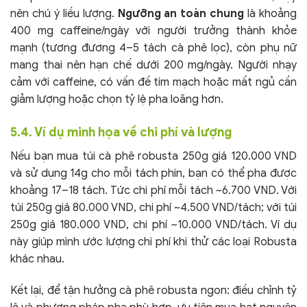
nên chú ý liều lượng.
Ngưỡng an toàn chung
là khoảng
400 mg caffeine/ngày với người trưởng thành khỏe
mạnh (tương đương 4–5 tách cà phê lọc), còn phụ nữ
mang thai nên hạn chế dưới 200 mg/ngày. Người nhạy
cảm với caffeine, có vấn đề tim mạch hoặc mất ngủ cần
giảm lượng hoặc chọn tỷ lệ pha loãng hơn.
5.4. Ví dụ minh họa về chi phí và lượng
Nếu bạn mua túi cà phê robusta 250g giá 120.000 VND
và sử dụng 14g cho mỗi tách phin, bạn có thể pha được
khoảng 17–18 tách. Tức chi phí mỗi tách ~6.700 VND. Với
túi 250g giá 80.000 VND, chi phí ~4.500 VND/tách; với túi
250g giá 180.000 VND, chi phí ~10.000 VND/tách. Ví dụ
này giúp mình ước lượng chi phí khi thử các loại Robusta
khác nhau.
Kết lại, để tận hưởng cà phê robusta ngon: điều chỉnh tỷ