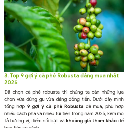
3. Top 9 gợi ý cà phê Robusta đáng mua nhất
2025
Đã chọn cà phê robusta thì chúng ta cần những lựa
chọn vừa đúng gu vừa đáng đồng tiền. Dưới đây mình
tổng hợp
9 gợi ý cà phê Robusta
dễ mua, phù hợp
nhiều cách pha và nhiều túi tiền trong năm 2025, kèm mô
tả hương vị, điểm nổi bật và
khoảng giá tham khảo
để
bạn tiện so sánh.