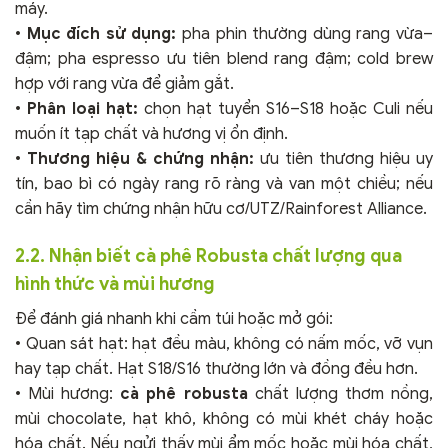
máy.
•
Mục đích sử dụng:
pha phin thường dùng rang vừa–
đậm; pha espresso ưu tiên blend rang đậm; cold brew
hợp với rang vừa để giảm gắt.
•
Phân loại hạt:
chọn hạt tuyển S16–S18 hoặc Culi nếu
muốn ít tạp chất và hương vị ổn định.
•
Thương hiệu & chứng nhận:
ưu tiên thương hiệu uy
tín, bao bì có ngày rang rõ ràng và van một chiều; nếu
cần hãy tìm chứng nhận hữu cơ/UTZ/Rainforest Alliance.
2.2. Nhận biết cà phê Robusta chất lượng qua
hình thức và mùi hương
Để đánh giá nhanh khi cầm túi hoặc mở gói:
• Quan sát hạt: hạt đều màu, không có nấm mốc, vỡ vụn
hay tạp chất. Hạt S18/S16 thường lớn và đồng đều hơn.
• Mùi hương:
cà phê robusta
chất lượng thơm nồng,
mùi chocolate, hạt khô, không có mùi khét cháy hoặc
hóa chất. Nếu ngửi thấy mùi ẩm mốc hoặc mùi hóa chất,