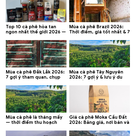
Top 10 cà phê hòa tan
Mùa cà phê Brazil 2026:
ngon nhất thế giới 2026 —
Thời điểm, giá tốt nhất & 7
gợi ý đáng mua
lưu ý
Mùa cà phê Đắk Lắk 2026:
Mùa cà phê Tây Nguyên
7 gợi ý tham quan, chụp
2026: 7 gợi ý & lưu ý du
ảnh và lưu ý
lịch tốt nhất
Mùa cà phê là tháng mấy
Giá cà phê Moka Cầu Đất
— thời điểm thu hoạch
2026: Bảng giá, nơi bán và
chính và lưu ý 2026
gợi ý đáng mua