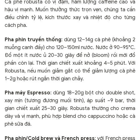
Cà phê robusta có vị đậm, hàm lượng caffeine cao và
hậu vị mạnh. Muốn thưởng thức trọn vẹn, chúng ta cần
điều chỉnh tỷ lệ, kích thước xay và nhiệt độ cho từng
cách pha.
Pha phin truyền thống
: dùng 12–14g cà phê (khoảng 2
muỗng canh đầy) cho 120–150ml nước. Nước ở 90–95°C.
Đổ một ít nước ủ 20–30 giây để nở (bloom) rồi mới đổ
phần còn lại. Thời gian chiết xuất khoảng 4–5 phút. Với
Robusta, nếu muốn giảm gắt có thể giảm lượng cà phê
1–2g hoặc rút ngắn thời gian chảy.
Pha máy Espresso
: dùng 18–20g bột cho double shot,
xay mịn (tương đương muối tinh), áp suất ~9 bar, thời
gian chiết xuất 25–30 giây. Robusta thường cho crema
dày và vị mạnh, phù hợp blend cho cappuccino hoặc cà
phê sữa đá.
Pha phin/Cold brew và French press
: với French press