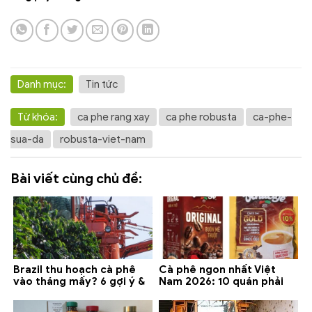
Danh mục:
Tin tức
Từ khóa:
ca phe rang xay
ca phe robusta
ca-phe-
sua-da
robusta-viet-nam
Bài viết cùng chủ đề:
Brazil thu hoạch cà phê
Cà phê ngon nhất Việt
vào tháng mấy? 6 gợi ý &
Nam 2026: 10 quán phải
lưu ý 2026
thử ở Buôn Ma Thuột, Đà
Lạt