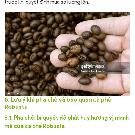
trước khi quyết định mua số lượng lớn.
5. Lưu ý khi pha chế và bảo quản cà phê
Robusta
5.1. Pha chế: bí quyết để phát huy hương vị mạnh
mẽ của cà phê Robusta