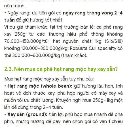
nên tránh.
• Ngày rang: ưu tiên gói có
ngày rang trong vòng 2–4
tuần
để giữ hương tốt nhất.
Ví dụ giá tham khảo tại thị trường bán lẻ: cà phê rang
xay 250g từ các thương hiệu phổ thông khoảng
70.000–150.000₫/túi; hạt nguyên chất 1kg (S16/S18)
khoảng 120.000–300.000₫/kg; Robusta Culi specialty có
thể 300.000–600.000₫/kg (tham khảo).
2.3. Nên mua cà phê hạt rang mộc hay xay sẵn?
Mua hạt rang mộc hay xay sẵn tùy nhu cầu:
•
Hạt rang mộc (whole bean):
giữ hương lâu hơn, linh
hoạt về kích thước xay, phù hợp người có máy xay và
muốn tối ưu chất lượng. Khuyến nghị mua 250g–1kg một
lần để dùng trong 2–4 tuần.
•
Xay sẵn (ground):
tiện lợi, phù hợp mua nhanh để pha
phin, nhưng hương dễ bay; nên chọn gói có van 1 chiều