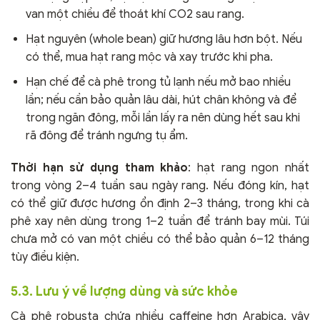
van một chiều để thoát khí CO2 sau rang.
Hạt nguyên (whole bean) giữ hương lâu hơn bột. Nếu
có thể, mua hạt rang mộc và xay trước khi pha.
Hạn chế để cà phê trong tủ lạnh nếu mở bao nhiều
lần; nếu cần bảo quản lâu dài, hút chân không và để
trong ngăn đông, mỗi lần lấy ra nên dùng hết sau khi
rã đông để tránh ngưng tụ ẩm.
Thời hạn sử dụng tham khảo
: hạt rang ngon nhất
trong vòng 2–4 tuần sau ngày rang. Nếu đóng kín, hạt
có thể giữ được hương ổn định 2–3 tháng, trong khi cà
phê xay nên dùng trong 1–2 tuần để tránh bay mùi. Túi
chưa mở có van một chiều có thể bảo quản 6–12 tháng
tùy điều kiện.
5.3. Lưu ý về lượng dùng và sức khỏe
Cà phê robusta chứa nhiều caffeine hơn Arabica, vậy