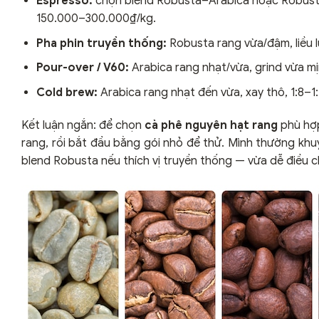
Espresso:
chọn blend Robusta–Arabica hoặc Robusta
150.000–300.000₫/kg.
Pha phin truyền thống:
Robusta rang vừa/đậm, liều l
Pour-over / V60:
Arabica rang nhạt/vừa, grind vừa m
Cold brew:
Arabica rang nhạt đến vừa, xay thô, 1:8–1:
Kết luận ngắn: để chọn
cà phê nguyên hạt rang
phù hợp
rang, rồi bắt đầu bằng gói nhỏ để thử. Mình thường k
blend Robusta nếu thích vị truyền thống — vừa dễ điều c