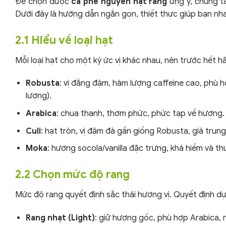
Để chọn được
cà phê nguyên hạt rang
ưng ý, chúng t
Dưới đây là hướng dẫn ngắn gọn, thiết thực giúp bạn nh
2.1 Hiểu về loại hạt
Mỗi loại hạt cho một ký ức vị khác nhau, nên trước hết hã
Robusta
: vị đắng đậm, hàm lượng caffeine cao, phù 
lượng).
Arabica
: chua thanh, thơm phức, phức tạp về hương
Culi
: hạt tròn, vị đậm đà gần giống Robusta, giá tru
Moka
: hương socola/vanilla đặc trưng, khá hiếm và
2.2 Chọn mức độ rang
Mức độ rang quyết định sắc thái hương vị. Quyết định dự
Rang nhạt (Light)
: giữ hương gốc, phù hợp Arabica, 