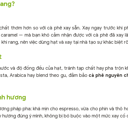
rang?
 chất thơm hơn so với cà phê xay sẵn. Xay ngay trước khi ph
n caramel — mà bạn khó cảm nhận được với cà phê đã xay lâ
khi rang, nên việc dùng hạt và xay tại nhà tạo sự khác biệt rõ
t
thước và độ đồng đều của hạt, tránh tạp chất hay pha trộn
sta, Arabica hay blend theo gu, đảm bảo
cà phê nguyên c
ỉnh hương
ương pháp pha: khá mịn cho espresso, vừa cho phin và thô h
lấy hương đúng ý mình, không bị bó buộc vào một mức xay cố đ