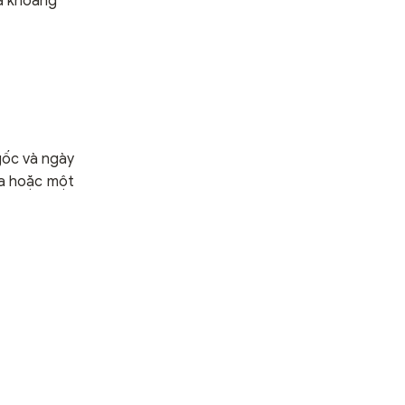
á khoảng
gốc và ngày
ừa hoặc một