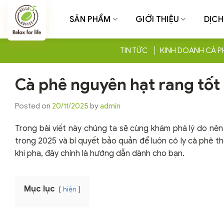
Chuyển
đến
SẢN PHẨM
GIỚI THIỆU
DỊCH
nội
dung
TIN TỨC
KINH DOANH CÀ P
Cà phê nguyên hạt rang tốt
Posted on
20/11/2025
by
admin
Trong bài viết này chúng ta sẽ cùng khám phá lý do nê
trong 2025 và bí quyết bảo quản để luôn có ly cà phê t
khi pha, đây chính là hướng dẫn dành cho bạn.
Mục lục
hiện