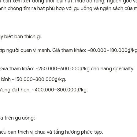
a cần xem xét đồng thời loại hạt, mức độ rang, nguồn gốc v
anh chóng tìm ra hạt phù hợp với gu uống và ngân sách của m
y biết bạn thích gì.
hợp người quen vị mạnh. Giá tham khảo: ~80.000–180.000₫/kg
. Giá tham khảo: ~250.000–600.000₫/kg cho hàng specialty.
ng bình ~150.000–300.000₫/kg.
 thường đắt hơn, ~400.000–800.000₫/kg.
a trên gu uống:
nếu bạn thích vị chua và tầng hương phức tạp.