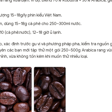
 rang vừa/đậm. Ví dụ: blend 70% Robusta + 30% Arabica, gi
ượng 15–18g/ly phin kiểu Việt Nam.
ịn, dùng 15–18g cà phê cho 250–300ml nước.
10 (cà phê:nước), 12–18 giờ ủ lạnh.
, xác định trước gu vị và phương pháp pha, kiểm tra nguồn 
huyên các bạn mới tập thử một gói 250–500g Arabica rang v
hỉnh, vừa không tốn kém khi muốn thử nhiều loại.