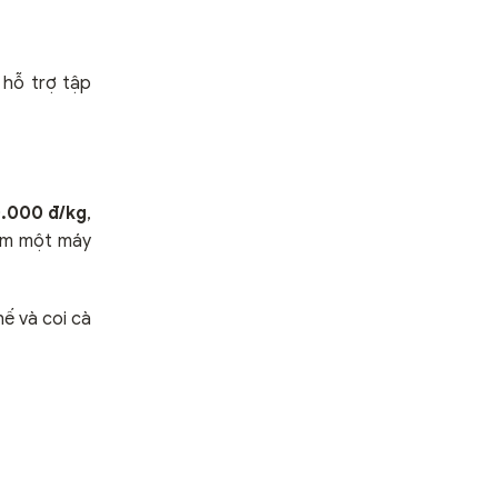
 hỗ trợ tập
.000 đ/kg
,
êm một máy
ế và coi cà