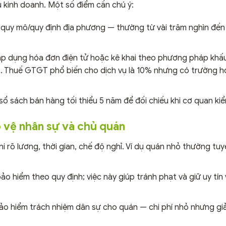
 kinh doanh. Một số điểm cần chú ý:
y mô/quy định địa phương — thường từ vài trăm nghìn đến v
p dụng hóa đơn điện tử hoặc kê khai theo phương pháp khấu
). Thuế GTGT phổ biến cho dịch vụ là 10% nhưng có trường h
ổ sách bán hàng tối thiểu 5 năm để đối chiếu khi cơ quan kiể
o vệ nhân sự và chủ quán
hi rõ lương, thời gian, chế độ nghỉ. Ví dụ quán nhỏ thường tu
ảo hiểm theo quy định; việc này giúp tránh phạt và giữ uy tín
o hiểm trách nhiệm dân sự cho quán — chi phí nhỏ nhưng giả