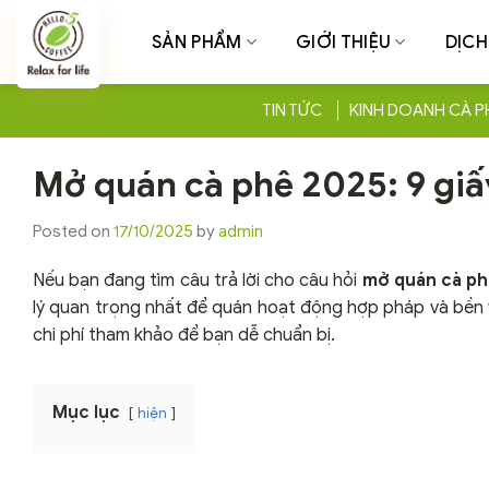
Chuyển
đến
SẢN PHẨM
GIỚI THIỆU
DỊCH
nội
dung
TIN TỨC
KINH DOANH CÀ P
Mở quán cà phê 2025: 9 giấy 
Posted on
17/10/2025
by
admin
Nếu bạn đang tìm câu trả lời cho câu hỏi
mở quán cà ph
lý quan trọng nhất để quán hoạt động hợp pháp và bền vữ
chi phí tham khảo để bạn dễ chuẩn bị.
Mục lục
hiện