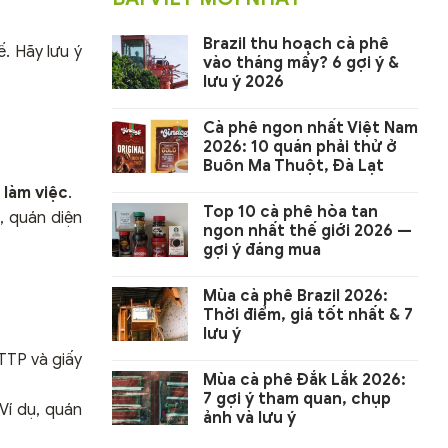
Brazil thu hoạch cà phê
ế. Hãy lưu ý
vào tháng mấy? 6 gợi ý &
lưu ý 2026
Cà phê ngon nhất Việt Nam
2026: 10 quán phải thử ở
Buôn Ma Thuột, Đà Lạt
 làm việc
.
Top 10 cà phê hòa tan
, quán diện
ngon nhất thế giới 2026 —
gợi ý đáng mua
Mùa cà phê Brazil 2026:
Thời điểm, giá tốt nhất & 7
lưu ý
TTP và giấy
Mùa cà phê Đắk Lắk 2026:
7 gợi ý tham quan, chụp
Ví dụ, quán
ảnh và lưu ý