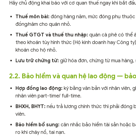
Hãy chủ động khai báo với cơ quan thuế ngay khi bắt đầu
Thuế môn bài:
đóng hàng năm, mức đóng phụ thuộc qu
đồng/năm cho quán nhỏ.
Thuế GTGT và thuế thu nhập:
quán cà phê có thể á
theo khoán tùy hình thức (Hộ kinh doanh hay Công ty
khoán cho hộ nhỏ.
Lưu trữ chứng từ:
giữ hóa đơn, chứng từ mua hàng, s
2.2. Bảo hiểm và quan hệ lao động — bả
Hợp đồng lao động:
ký bằng văn bản với nhân viên, g
nhân viên part-time/ full-time.
BHXH, BHYT:
nếu trả lương chính thức thì phải đóng b
viên.
Bảo hiểm bổ sung:
cân nhắc bảo hiểm tài sản hoặc bả
ro khi cháy nổ, tai nạn.