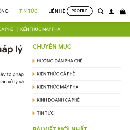
ỐNG
TIN TỨC
LIÊN HỆ
PROFILE
CÀ PHÊ
KIẾN THỨC MÁY PHA
háp lý
CHUYÊN MỤC
HƯỚNG DẪN PHA CHẾ
KIẾN THỨC CÀ PHÊ
 giấy tờ pháp
an xử lý và
KIẾN THỨC MÁY PHA
KINH DOANH CÀ PHÊ
TIN TỨC
BÀI VIẾT MỚI NHẤT