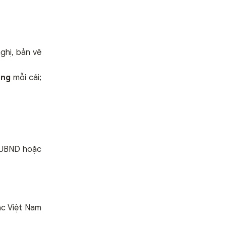
ghị, bản vẽ
ồng
mỗi cái;
y UBND hoặc
ạc Việt Nam