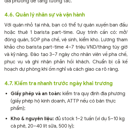
địa phương để tăng tương tác.
4.6. Quản lý nhân sự và vận hành
Với quán nhỏ tại nhà, bạn có thể tự quán xuyến ban đầu
hoặc thuê 1 barista part-time. Quy trình cần có: mở/
đóng quán, SOP pha chế, vệ sinh, kiểm kho. Lương tham
khảo cho barista part-time 4–7 triệu VND/tháng tùy giờ
và kỹ năng. Đào tạo 3–7 ngày cho nhân viên về pha chế,
phục vụ và ghi nhận phản hồi khách. Chuẩn bị cả kế
hoạch dự phòng khi ốm nghỉ và cách giao ca rõ ràng.
4.7. Kiểm tra nhanh trước ngày khai trương
Giấy phép và an toàn:
kiểm tra quy định địa phương
(giấy phép hộ kinh doanh, ATTP nếu có bán thực
phẩm);
Kho & nguyên liệu:
đủ stock 1–2 tuần (ví dụ 5–10 kg
cà phê, 20–40 lít sữa, 500 ly);