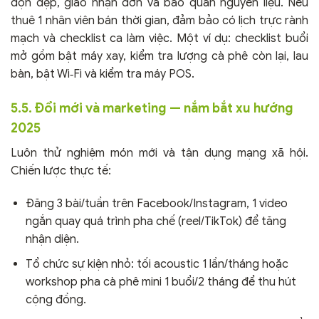
dọn dẹp, giao nhận đơn và bảo quản nguyên liệu. Nếu
thuê 1 nhân viên bán thời gian, đảm bảo có lịch trực rành
mạch và checklist ca làm việc. Một ví dụ: checklist buổi
mở gồm bật máy xay, kiểm tra lượng cà phê còn lại, lau
bàn, bật Wi‑Fi và kiểm tra máy POS.
5.5. Đổi mới và marketing — nắm bắt xu hướng
2025
Luôn thử nghiệm món mới và tận dụng mạng xã hội.
Chiến lược thực tế:
Đăng 3 bài/tuần trên Facebook/Instagram, 1 video
ngắn quay quá trình pha chế (reel/TikTok) để tăng
nhận diện.
Tổ chức sự kiện nhỏ: tối acoustic 1 lần/tháng hoặc
workshop pha cà phê mini 1 buổi/2 tháng để thu hút
cộng đồng.