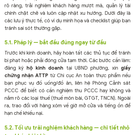
rõ ràng, trải nghiệm khách hàng mượt mà, quản lý tài
chính chặt chẽ và luôn cập nhật xu hướng. Dưới đây là
các lưu ý thực tế, có ví dụ minh họa và checklist giúp bạn
tránh sai sót thường gặp.
5.1. Pháp lý — bắt đầu đúng ngay từ đầu
Trước khi kinh doanh, hãy hoàn tất các thủ tục để tránh
bị phạt hoặc phải đóng cửa tạm thời. Các bước cần làm:
đăng ký
hộ kinh doanh
tại UBND phường, xin
giấy
chứng nhận ATTP
từ Chi cục An toàn thực phẩm nếu
bạn phục vụ đồ uống/đồ ăn, liên hệ Phòng Cảnh sát
PCCC để biết có cần nghiệm thu PCCC hay không và
nắm rõ các loại thuế (thuế môn bài, GTGT, TNCN). Ngoài
ra, trao đổi với hàng xóm về giờ mở cửa và tiếng ồn để
hạn chế khiếu nại.
5.2. Tối ưu trải nghiệm khách hàng — chi tiết nhỏ