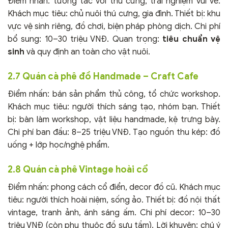
Điểm nhấn: tương tác với thú cưng, trải nghiệm vui vẻ.
Khách mục tiêu: chủ nuôi thú cưng, gia đình. Thiết bị: khu
vực vệ sinh riêng, đồ chơi, biện pháp phòng dịch. Chi phí
bổ sung: 10–30 triệu VNĐ. Quan trọng:
tiêu chuẩn vệ
sinh
và quy định an toàn cho vật nuôi.
2.7 Quán cà phê đồ Handmade – Craft Cafe
Điểm nhấn: bán sản phẩm thủ công, tổ chức workshop.
Khách mục tiêu: người thích sáng tạo, nhóm bạn. Thiết
bị: bàn làm workshop, vật liệu handmade, kệ trưng bày.
Chi phí ban đầu: 8–25 triệu VNĐ. Tạo nguồn thu kép: đồ
uống + lớp học/nghệ phẩm.
2.8 Quán cà phê Vintage hoài cổ
Điểm nhấn: phong cách cổ điển, decor đồ cũ. Khách mục
tiêu: người thích hoài niệm, sống ảo. Thiết bị: đồ nội thất
vintage, tranh ảnh, ánh sáng ấm. Chi phí decor: 10–30
triệu VNĐ (còn phụ thuộc đồ sưu tầm). Lời khuyên: chú ý