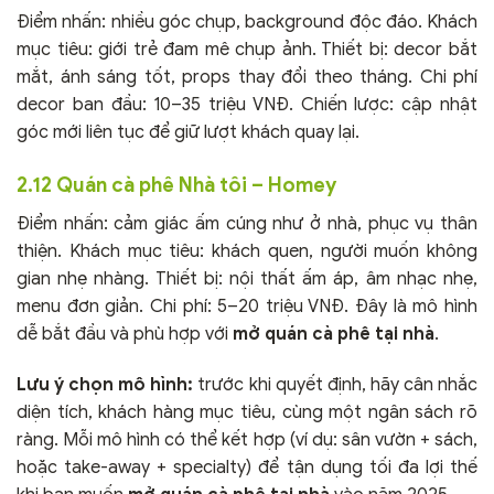
Điểm nhấn: nhiều góc chụp, background độc đáo. Khách
mục tiêu: giới trẻ đam mê chụp ảnh. Thiết bị: decor bắt
mắt, ánh sáng tốt, props thay đổi theo tháng. Chi phí
decor ban đầu: 10–35 triệu VNĐ. Chiến lược: cập nhật
góc mới liên tục để giữ lượt khách quay lại.
2.12 Quán cà phê Nhà tôi – Homey
Điểm nhấn: cảm giác ấm cúng như ở nhà, phục vụ thân
thiện. Khách mục tiêu: khách quen, người muốn không
gian nhẹ nhàng. Thiết bị: nội thất ấm áp, âm nhạc nhẹ,
menu đơn giản. Chi phí: 5–20 triệu VNĐ. Đây là mô hình
dễ bắt đầu và phù hợp với
mở quán cà phê tại nhà
.
Lưu ý chọn mô hình:
trước khi quyết định, hãy cân nhắc
diện tích, khách hàng mục tiêu, cùng một ngân sách rõ
ràng. Mỗi mô hình có thể kết hợp (ví dụ: sân vườn + sách,
hoặc take-away + specialty) để tận dụng tối đa lợi thế