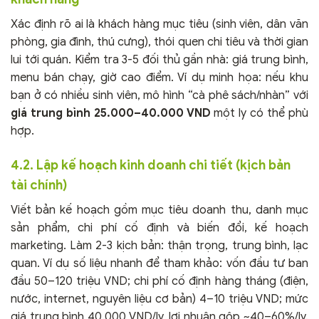
Xác định rõ ai là khách hàng mục tiêu (sinh viên, dân văn
phòng, gia đình, thú cưng), thói quen chi tiêu và thời gian
lui tới quán. Kiểm tra 3-5 đối thủ gần nhà: giá trung bình,
menu bán chạy, giờ cao điểm. Ví dụ minh họa: nếu khu
bạn ở có nhiều sinh viên, mô hình “cà phê sách/nhàn” với
giá trung bình 25.000–40.000 VND
một ly có thể phù
hợp.
4.2. Lập kế hoạch kinh doanh chi tiết (kịch bản
tài chính)
Viết bản kế hoạch gồm mục tiêu doanh thu, danh mục
sản phẩm, chi phí cố định và biến đổi, kế hoạch
marketing. Làm 2-3 kịch bản: thận trọng, trung bình, lạc
quan. Ví dụ số liệu nhanh để tham khảo: vốn đầu tư ban
đầu 50–120 triệu VND; chi phí cố định hàng tháng (điện,
nước, internet, nguyên liệu cơ bản) 4–10 triệu VND; mức
giá trung bình 40.000 VND/ly, lợi nhuận gộp ~40–60%/ly.