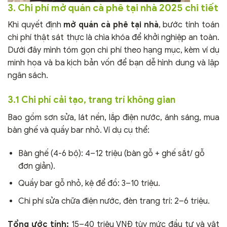
3. Chi phí mở quán cà phê tại nhà 2025 chi tiết
Khi quyết định
mở quán cà phê tại nhà
, bước tính toán
chi phí thật sát thực là chìa khóa để khởi nghiệp an toàn.
Dưới đây mình tóm gọn chi phí theo hạng mục, kèm ví dụ
minh họa và ba kịch bản vốn để bạn dễ hình dung và lập
ngân sách.
3.1 Chi phí cải tạo, trang trí không gian
Bao gồm sơn sửa, lát nền, lắp điện nước, ánh sáng, mua
bàn ghế và quầy bar nhỏ. Ví dụ cụ thể:
Bàn ghế (4-6 bộ): 4–12 triệu (bàn gỗ + ghế sắt/ gỗ
đơn giản).
Quầy bar gỗ nhỏ, kệ để đồ: 3–10 triệu.
Chi phí sửa chữa điện nước, đèn trang trí: 2–6 triệu.
Tổng ước tính:
15–40 triệu VNĐ tùy mức đầu tư và vật