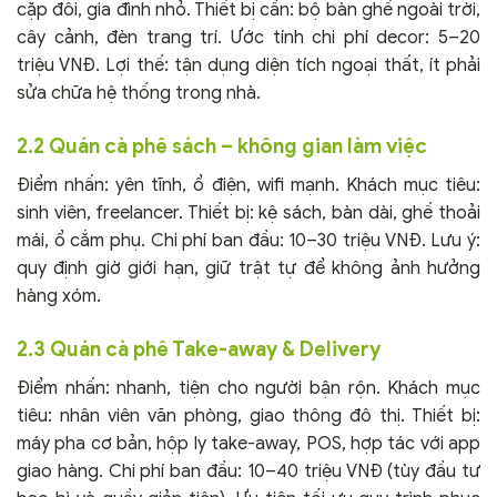
cặp đôi, gia đình nhỏ. Thiết bị cần: bộ bàn ghế ngoài trời,
cây cảnh, đèn trang trí. Ước tính chi phí decor: 5–20
triệu VNĐ. Lợi thế: tận dụng diện tích ngoại thất, ít phải
sửa chữa hệ thống trong nhà.
2.2 Quán cà phê sách – không gian làm việc
Điểm nhấn: yên tĩnh, ổ điện, wifi mạnh. Khách mục tiêu:
sinh viên, freelancer. Thiết bị: kệ sách, bàn dài, ghế thoải
mái, ổ cắm phụ. Chi phí ban đầu: 10–30 triệu VNĐ. Lưu ý:
quy định giờ giới hạn, giữ trật tự để không ảnh hưởng
hàng xóm.
2.3 Quán cà phê Take-away & Delivery
Điểm nhấn: nhanh, tiện cho người bận rộn. Khách mục
tiêu: nhân viên văn phòng, giao thông đô thị. Thiết bị:
máy pha cơ bản, hộp ly take-away, POS, hợp tác với app
giao hàng. Chi phí ban đầu: 10–40 triệu VNĐ (tùy đầu tư