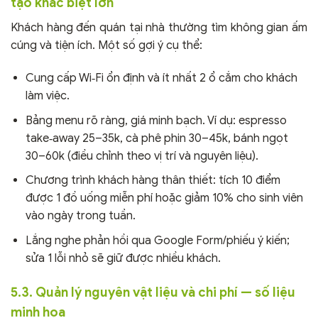
tạo khác biệt lớn
Khách hàng đến quán tại nhà thường tìm không gian ấm
cúng và tiện ích. Một số gợi ý cụ thể:
Cung cấp Wi‑Fi ổn định và ít nhất 2 ổ cắm cho khách
làm việc.
Bảng menu rõ ràng, giá minh bạch. Ví dụ: espresso
take‑away 25–35k, cà phê phin 30–45k, bánh ngọt
30–60k (điều chỉnh theo vị trí và nguyên liệu).
Chương trình khách hàng thân thiết: tích 10 điểm
được 1 đồ uống miễn phí hoặc giảm 10% cho sinh viên
vào ngày trong tuần.
Lắng nghe phản hồi qua Google Form/phiếu ý kiến;
sửa 1 lỗi nhỏ sẽ giữ được nhiều khách.
5.3. Quản lý nguyên vật liệu và chi phí — số liệu
minh họa