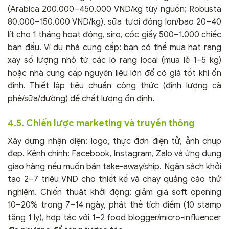
(Arabica 200.000–450.000 VND/kg tùy nguồn; Robusta
80.000–150.000 VND/kg), sữa tươi đóng lon/bao 20–40
lít cho 1 tháng hoạt động, siro, cốc giấy 500–1.000 chiếc
ban đầu. Ví dụ nhà cung cấp: bạn có thể mua hạt rang
xay số lượng nhỏ từ các lò rang local (mua lẻ 1–5 kg)
hoặc nhà cung cấp nguyên liệu lớn để có giá tốt khi ổn
định. Thiết lập tiêu chuẩn công thức (định lượng cà
phê/sữa/đường) để chất lượng ổn định.
4.5. Chiến lược marketing và truyền thông
Xây dựng nhận diện: logo, thực đơn điện tử, ảnh chụp
đẹp. Kênh chính: Facebook, Instagram, Zalo và ứng dụng
giao hàng nếu muốn bán take-away/ship. Ngân sách khởi
tạo 2–7 triệu VND cho thiết kế và chạy quảng cáo thử
nghiệm. Chiến thuật khởi động: giảm giá soft opening
10–20% trong 7–14 ngày, phát thẻ tích điểm (10 stamp
tặng 1 ly), hợp tác với 1–2 food blogger/micro-influencer