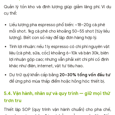
Quản lý tồn kho và định lượng giúp giảm lãng phí. Ví dụ
cụ thể:
Liều lượng pha espresso phổ biến: ~18–20g cà phê
mỗi shot. 1kg cà phê cho khoảng 50–55 shot (tùy liều
lượng). Biết con số này để lập đơn hàng hợp lý.
Tính lợi nhuận: nếu 1 ly espresso có chi phí nguyên vật
liệu (cà phê, sữa, cốc) khoảng 6–10k và bán 30k, biên
lợi nhuận gộp cao; nhưng vẫn phải xét chi phí cố định
khác như điện, internet, vật tư tiêu hao.
Dự trữ quỹ khẩn cấp bằng
20–30% tổng vốn đầu tư
để ứng phó mùa thấp điểm hoặc hỏng hóc thiết bị.
5.4. Vận hành, nhân sự và quy trình — giữ mọi thứ
trơn tru
Thiết lập SOP (quy trình vận hành chuẩn) cho pha chế,