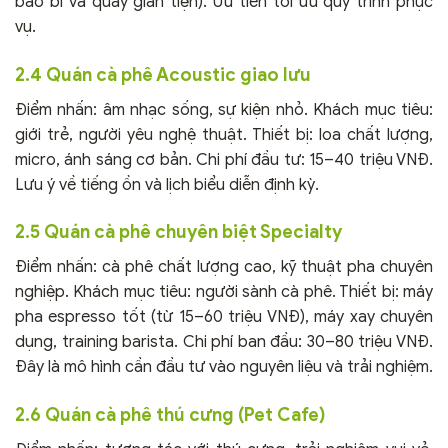
bao bì và quầy giản tiện). Ưu tiên tối ưu quy trình phục
vụ.
2.4 Quán cà phê Acoustic giao lưu
Điểm nhấn: âm nhạc sống, sự kiện nhỏ. Khách mục tiêu:
giới trẻ, người yêu nghệ thuật. Thiết bị: loa chất lượng,
micro, ánh sáng cơ bản. Chi phí đầu tư: 15–40 triệu VNĐ.
Lưu ý về tiếng ồn và lịch biểu diễn định kỳ.
2.5 Quán cà phê chuyên biệt Specialty
Điểm nhấn: cà phê chất lượng cao, kỹ thuật pha chuyên
nghiệp. Khách mục tiêu: người sành cà phê. Thiết bị: máy
pha espresso tốt (từ 15–60 triệu VNĐ), máy xay chuyên
dụng, training barista. Chi phí ban đầu: 30–80 triệu VNĐ.
Đây là mô hình cần đầu tư vào nguyên liệu và trải nghiệm.
2.6 Quán cà phê thú cưng (Pet Cafe)