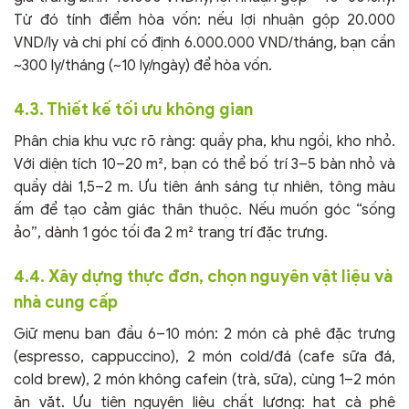
Từ đó tính điểm hòa vốn: nếu lợi nhuận gộp 20.000
VND/ly và chi phí cố định 6.000.000 VND/tháng, bạn cần
~300 ly/tháng (~10 ly/ngày) để hòa vốn.
4.3. Thiết kế tối ưu không gian
Phân chia khu vực rõ ràng: quầy pha, khu ngồi, kho nhỏ.
Với diện tích 10–20 m², bạn có thể bố trí 3–5 bàn nhỏ và
quầy dài 1,5–2 m. Ưu tiên ánh sáng tự nhiên, tông màu
ấm để tạo cảm giác thân thuộc. Nếu muốn góc “sống
ảo”, dành 1 góc tối đa 2 m² trang trí đặc trưng.
4.4. Xây dựng thực đơn, chọn nguyên vật liệu và
nhà cung cấp
Giữ menu ban đầu 6–10 món: 2 món cà phê đặc trưng
(espresso, cappuccino), 2 món cold/đá (cafe sữa đá,
cold brew), 2 món không cafein (trà, sữa), cùng 1–2 món
ăn vặt. Ưu tiên nguyên liệu chất lượng: hạt cà phê