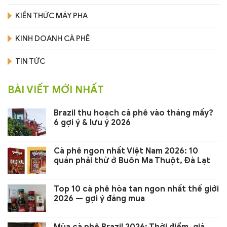
KIẾN THỨC MÁY PHA
KINH DOANH CÀ PHÊ
TIN TỨC
BÀI VIẾT MỚI NHẤT
Brazil thu hoạch cà phê vào tháng mấy?
6 gợi ý & lưu ý 2026
Cà phê ngon nhất Việt Nam 2026: 10
quán phải thử ở Buôn Ma Thuột, Đà Lạt
Top 10 cà phê hòa tan ngon nhất thế giới
2026 — gợi ý đáng mua
Mùa cà phê Brazil 2026: Thời điểm, giá