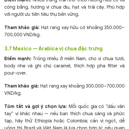
Điểm mạnh:
Nhiều trang trại nhỏ theo hướng hữu cơ và
công bằng, hương vị chua dịu, hạt và trái cây. Phù hợp
với người ưu tiên tiêu thụ bền vững.
Tham khảo giá:
Hạt rang xay hữu cơ khoảng 350.000–
700.000 VND/kg.
3.7 Mexico — Arabica vị chua đặc trưng
Điểm mạnh:
Trồng nhiều ở miền Nam, cho vị chua tươi,
body nhẹ và ghi chú caramel, thích hợp pha filter và
pour-over.
Tham khảo giá:
Hạt rang xay khoảng 300.000–700.000
VND/kg.
Tóm tắt và gợi ý chọn lựa:
Mỗi quốc gia có “dấu vân
tay” vị khác nhau — nếu bạn thích chua sáng và phức
tạp, hãy thử Ethiopia hoặc Colombia; cần vị ngọt, dễ
uống thì Brazil và Việt Nam là lựa chọn hợp lý; nếu quan