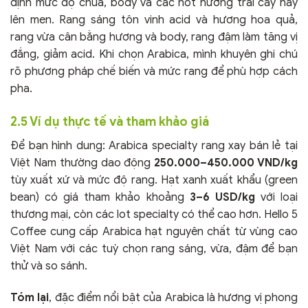
định mức độ chua, body và các nốt hương trái cây hay
lên men. Rang sáng tôn vinh acid và hương hoa quả,
rang vừa cân bằng hương và body, rang đậm làm tăng vị
đắng, giảm acid. Khi chọn Arabica, mình khuyên ghi chú
rõ phương pháp chế biến và mức rang để phù hợp cách
pha.
2.5 Ví dụ thực tế và tham khảo giá
Để bạn hình dung: Arabica specialty rang xay bán lẻ tại
Việt Nam thường dao động
250.000–450.000 VND/kg
tùy xuất xứ và mức độ rang. Hạt xanh xuất khẩu (green
bean) có giá tham khảo khoảng
3–6 USD/kg
với loại
thương mại, còn các lot specialty có thể cao hơn. Hello 5
Coffee cung cấp Arabica hạt nguyên chất từ vùng cao
Việt Nam với các tuỳ chọn rang sáng, vừa, đậm để bạn
thử và so sánh.
Tóm lại
, đặc điểm nổi bật của Arabica là hương vị phong