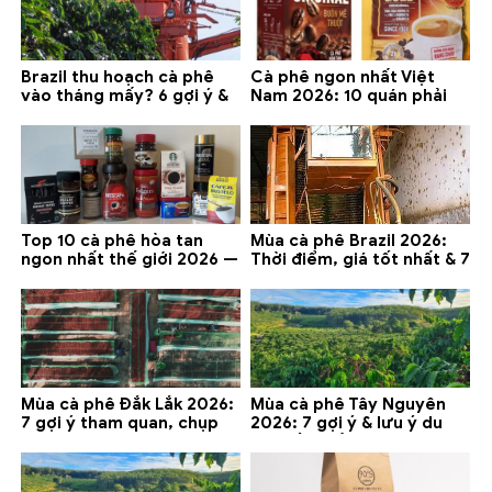
Brazil thu hoạch cà phê
Cà phê ngon nhất Việt
vào tháng mấy? 6 gợi ý &
Nam 2026: 10 quán phải
lưu ý 2026
thử ở Buôn Ma Thuột, Đà
Lạt
Top 10 cà phê hòa tan
Mùa cà phê Brazil 2026:
ngon nhất thế giới 2026 —
Thời điểm, giá tốt nhất & 7
gợi ý đáng mua
lưu ý
Mùa cà phê Đắk Lắk 2026:
Mùa cà phê Tây Nguyên
7 gợi ý tham quan, chụp
2026: 7 gợi ý & lưu ý du
ảnh và lưu ý
lịch tốt nhất