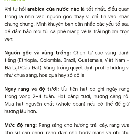
Khi tự hỏi
arabica của nước nào
là tốt nhất, điều quan
trọng là nhìn vào nguồn gốc thay vì chỉ tin vào nhãn
chung chung. Mình khuyên bạn cân nhắc các yếu tố sau
để đảm bảo mỗi túi cà phê mang về là trải nghiệm trọn
vẹn:
Nguồn gốc và vùng trồng:
Chọn từ các vùng danh
tiếng (Ethiopia, Colombia, Brazil, Guatemala, Việt Nam –
Đà Lạt/Cầu Đất). Vùng trồng quyết định profile hương vị
như chua sáng, hoa quả hay sô cô la.
Ngày rang và độ tươi:
Ưu tiên hạt có ghi ngày rang
trong vòng 2–4 tuần. Hạt càng tươi, hương càng rõ.
Mua hạt nguyên chất (whole bean) nếu có thể để giữ
hương lâu hơn.
Mức độ rang:
Rang sáng cho hương trái cây, rang vừa
cho sự cân bằng, rang đậm cho body mạnh và ghi chú