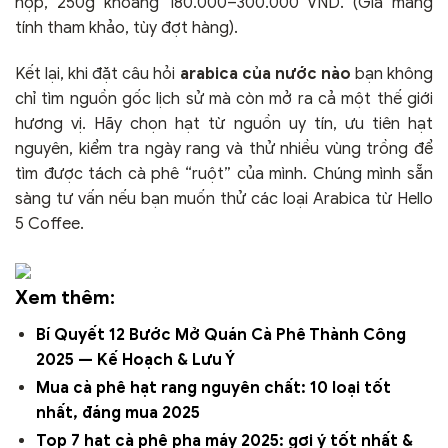
hợp, 250g khoảng 180.000–300.000 VND. (Giá mang
tính tham khảo, tùy đợt hàng).
Kết lại, khi đặt câu hỏi
arabica của nước nào
bạn không
chỉ tìm nguồn gốc lịch sử mà còn mở ra cả một thế giới
hương vị. Hãy chọn hạt từ nguồn uy tín, ưu tiên hạt
nguyên, kiểm tra ngày rang và thử nhiều vùng trồng để
tìm được tách cà phê “ruột” của mình. Chúng mình sẵn
sàng tư vấn nếu bạn muốn thử các loại Arabica từ Hello
5 Coffee.
Xem thêm:
Bí Quyết 12 Bước Mở Quán Cà Phê Thành Công
2025 — Kế Hoạch & Lưu Ý
Mua cà phê hạt rang nguyên chất: 10 loại tốt
nhất, đáng mua 2025
Top 7 hạt cà phê pha máy 2025: gợi ý tốt nhất &