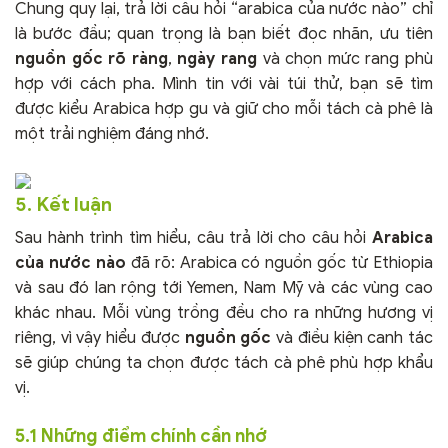
Chung quy lại, trả lời câu hỏi “arabica của nước nào” chỉ
là bước đầu; quan trọng là bạn biết đọc nhãn, ưu tiên
nguồn gốc rõ ràng
,
ngày rang
và chọn mức rang phù
hợp với cách pha. Mình tin với vài túi thử, bạn sẽ tìm
được kiểu Arabica hợp gu và giữ cho mỗi tách cà phê là
một trải nghiệm đáng nhớ.
5. Kết luận
Sau hành trình tìm hiểu, câu trả lời cho câu hỏi
Arabica
của nước nào
đã rõ: Arabica có nguồn gốc từ Ethiopia
và sau đó lan rộng tới Yemen, Nam Mỹ và các vùng cao
khác nhau. Mỗi vùng trồng đều cho ra những hương vị
riêng, vì vậy hiểu được
nguồn gốc
và điều kiện canh tác
sẽ giúp chúng ta chọn được tách cà phê phù hợp khẩu
vị.
5.1 Những điểm chính cần nhớ