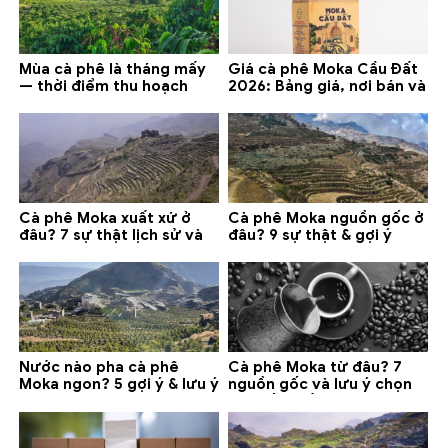
Mùa cà phê là tháng mấy
Giá cà phê Moka Cầu Đất
— thời điểm thu hoạch
2026: Bảng giá, nơi bán và
chính và lưu ý 2026
gợi ý đáng mua
Cà phê Moka xuất xứ ở
Cà phê Moka nguồn gốc ở
đâu? 7 sự thật lịch sử và
đâu? 9 sự thật & gợi ý
lưu ý chọn mua (2026)
chọn mua 2026
Nước nào pha cà phê
Cà phê Moka từ đâu? 7
Moka ngon? 5 gợi ý & lưu ý
nguồn gốc và lưu ý chọn
quan trọng
loại tốt nhất