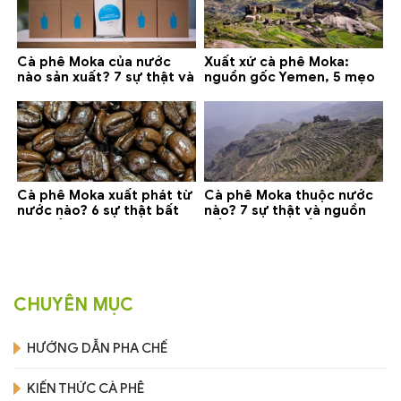
Cà phê Moka của nước
Xuất xứ cà phê Moka:
nào sản xuất? 7 sự thật và
nguồn gốc Yemen, 5 mẹo
gợi ý đáng mua
phân biệt và gợi ý mua
Cà phê Moka xuất phát từ
Cà phê Moka thuộc nước
nước nào? 6 sự thật bất
nào? 7 sự thật và nguồn
ngờ về Yemen
gốc bạn nên biết
CHUYÊN MỤC
HƯỚNG DẪN PHA CHẾ
KIẾN THỨC CÀ PHÊ