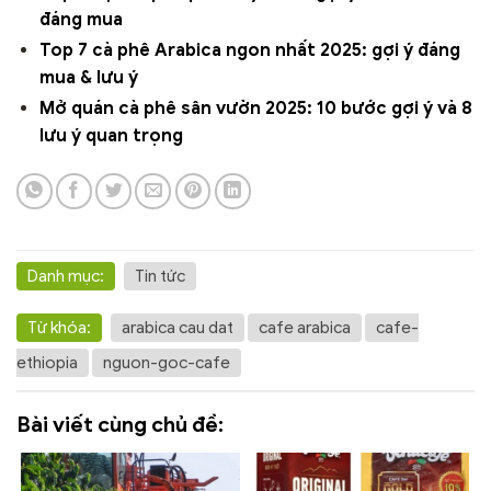
đáng mua
Top 7 cà phê Arabica ngon nhất 2025: gợi ý đáng
mua & lưu ý
Mở quán cà phê sân vườn 2025: 10 bước gợi ý và 8
lưu ý quan trọng
Danh mục:
Tin tức
Từ khóa:
arabica cau dat
cafe arabica
cafe-
ethiopia
nguon-goc-cafe
Bài viết cùng chủ đề: