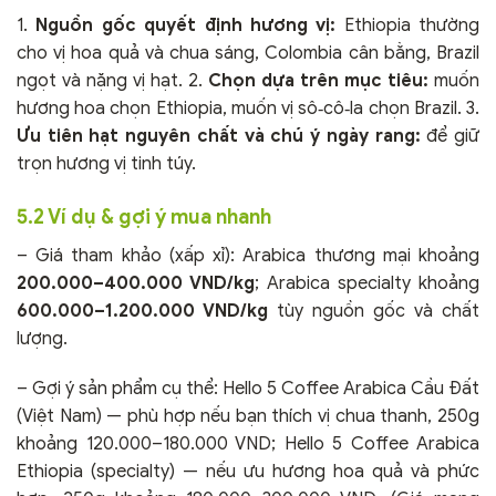
1.
Nguồn gốc quyết định hương vị:
Ethiopia thường
cho vị hoa quả và chua sáng, Colombia cân bằng, Brazil
ngọt và nặng vị hạt. 2.
Chọn dựa trên mục tiêu:
muốn
hương hoa chọn Ethiopia, muốn vị sô‑cô‑la chọn Brazil. 3.
Ưu tiên hạt nguyên chất và chú ý ngày rang:
để giữ
trọn hương vị tinh túy.
5.2 Ví dụ & gợi ý mua nhanh
– Giá tham khảo (xấp xỉ): Arabica thương mại khoảng
200.000–400.000 VND/kg
; Arabica specialty khoảng
600.000–1.200.000 VND/kg
tùy nguồn gốc và chất
lượng.
– Gợi ý sản phẩm cụ thể: Hello 5 Coffee Arabica Cầu Đất
(Việt Nam) — phù hợp nếu bạn thích vị chua thanh, 250g
khoảng 120.000–180.000 VND; Hello 5 Coffee Arabica
Ethiopia (specialty) — nếu ưu hương hoa quả và phức