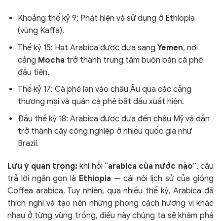
Khoảng thế kỷ 9: Phát hiện và sử dụng ở Ethiopia
(vùng Kaffa).
Thế kỷ 15: Hạt Arabica được đưa sang
Yemen
, nơi
cảng
Mocha
trở thành trung tâm buôn bán cà phê
đầu tiên.
Thế kỷ 17: Cà phê lan vào châu Âu qua các cảng
thương mại và quán cà phê bắt đầu xuất hiện.
Đầu thế kỷ 18: Arabica được đưa đến châu Mỹ và dần
trở thành cây công nghiệp ở nhiều quốc gia như
Brazil.
Lưu ý quan trọng:
khi hỏi “
arabica của nước nào
”, câu
trả lời ngắn gọn là
Ethiopia
— cái nôi lịch sử của giống
Coffea arabica. Tuy nhiên, qua nhiều thế kỷ, Arabica đã
thích nghi và tạo nên những phong cách hương vị khác
nhau ở từng vùng trồng, điều này chúng ta sẽ khám phá