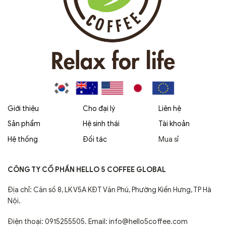
Giới thiệu
Cho đại lý
Liên hệ
Sản phẩm
Hệ sinh thái
Tài khoản
Hệ thống
Đối tác
Mua sỉ
CÔNG TY CỔ PHẦN HELLO 5 COFFEE GLOBAL
Địa chỉ: Căn số 8, LK V5A KĐT Văn Phú, Phường Kiến Hưng, TP Hà
Nội.
Điện thoại: 0915255505. Email: info@hello5coffee.com