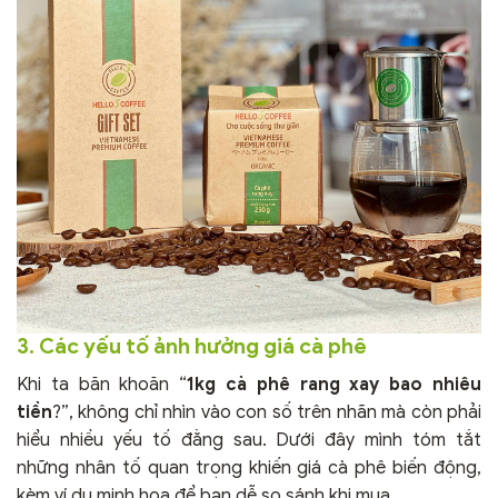
3. Các yếu tố ảnh hưởng giá cà phê
Khi ta băn khoăn “
1kg cà phê rang xay bao nhiêu
tiền
?”, không chỉ nhìn vào con số trên nhãn mà còn phải
hiểu nhiều yếu tố đằng sau. Dưới đây mình tóm tắt
những nhân tố quan trọng khiến giá cà phê biến động,
kèm ví dụ minh họa để bạn dễ so sánh khi mua.