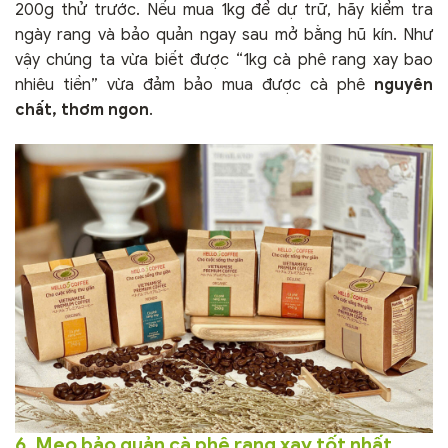
200g thử trước. Nếu mua 1kg để dự trữ, hãy kiểm tra
ngày rang và bảo quản ngay sau mở bằng hũ kín. Như
vậy chúng ta vừa biết được “1kg cà phê rang xay bao
nhiêu tiền” vừa đảm bảo mua được cà phê
nguyên
chất, thơm ngon
.
6. Mẹo bảo quản cà phê rang xay tốt nhất