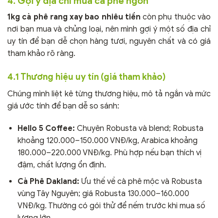
4. Gợi ý địa chỉ mua cà phê ngon
1kg cà phê rang xay bao nhiêu tiền
còn phụ thuộc vào
nơi bạn mua và chủng loại, nên mình gợi ý một số địa chỉ
uy tín để bạn dễ chọn hàng tươi, nguyên chất và có giá
tham khảo rõ ràng.
4.1 Thương hiệu uy tín (giá tham khảo)
Chúng mình liệt kê từng thương hiệu, mô tả ngắn và mức
giá ước tính để bạn dễ so sánh:
Hello 5 Coffee:
Chuyên Robusta và blend; Robusta
khoảng 120.000–150.000 VNĐ/kg, Arabica khoảng
180.000–220.000 VNĐ/kg. Phù hợp nếu bạn thích vị
đậm, chất lượng ổn định.
Cà Phê Dakland:
Ưu thế về cà phê mộc và Robusta
vùng Tây Nguyên; giá Robusta 130.000–160.000
VNĐ/kg. Thường có gói thử để nếm trước khi mua số