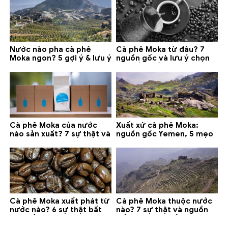
Nước nào pha cà phê
Cà phê Moka từ đâu? 7
Moka ngon? 5 gợi ý & lưu ý
nguồn gốc và lưu ý chọn
quan trọng
loại tốt nhất
Cà phê Moka của nước
Xuất xứ cà phê Moka:
nào sản xuất? 7 sự thật và
nguồn gốc Yemen, 5 mẹo
gợi ý đáng mua
phân biệt và gợi ý mua
Cà phê Moka xuất phát từ
Cà phê Moka thuộc nước
nước nào? 6 sự thật bất
nào? 7 sự thật và nguồn
ngờ về Yemen
gốc bạn nên biết