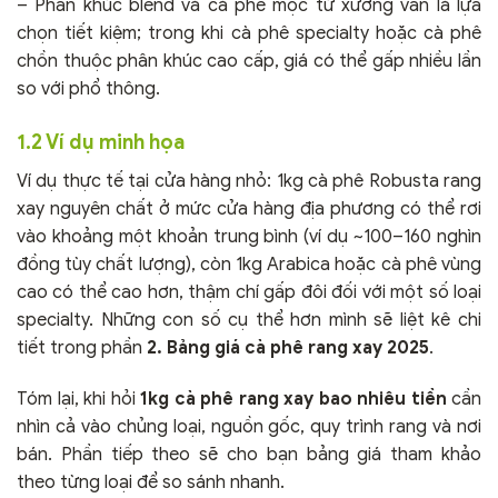
– Phân khúc blend và cà phê mộc từ xưởng vẫn là lựa
chọn tiết kiệm; trong khi cà phê specialty hoặc cà phê
chồn thuộc phân khúc cao cấp, giá có thể gấp nhiều lần
so với phổ thông.
1.2 Ví dụ minh họa
Ví dụ thực tế tại cửa hàng nhỏ: 1kg cà phê Robusta rang
xay nguyên chất ở mức cửa hàng địa phương có thể rơi
vào khoảng một khoản trung bình (ví dụ ~100–160 nghìn
đồng tùy chất lượng), còn 1kg Arabica hoặc cà phê vùng
cao có thể cao hơn, thậm chí gấp đôi đối với một số loại
specialty. Những con số cụ thể hơn mình sẽ liệt kê chi
tiết trong phần
2. Bảng giá cà phê rang xay 2025
.
Tóm lại, khi hỏi
1kg cà phê rang xay bao nhiêu tiền
cần
nhìn cả vào chủng loại, nguồn gốc, quy trình rang và nơi
bán. Phần tiếp theo sẽ cho bạn bảng giá tham khảo
theo từng loại để so sánh nhanh.