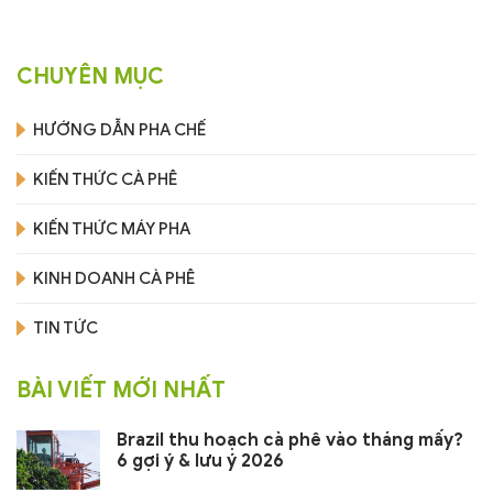
CHUYÊN MỤC
HƯỚNG DẪN PHA CHẾ
KIẾN THỨC CÀ PHÊ
KIẾN THỨC MÁY PHA
KINH DOANH CÀ PHÊ
TIN TỨC
BÀI VIẾT MỚI NHẤT
Brazil thu hoạch cà phê vào tháng mấy?
6 gợi ý & lưu ý 2026