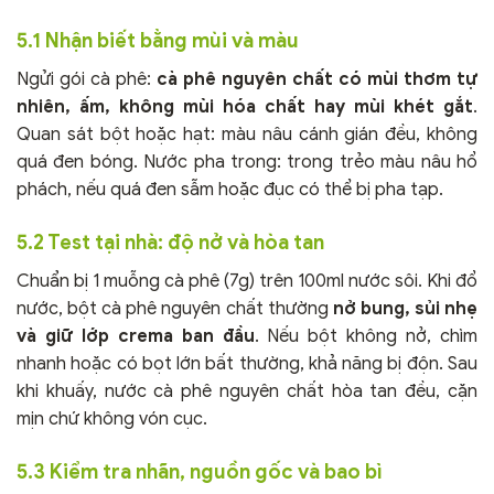
5.1 Nhận biết bằng mùi và màu
Ngửi gói cà phê:
cà phê nguyên chất có mùi thơm tự
nhiên, ấm, không mùi hóa chất hay mùi khét gắt
.
Quan sát bột hoặc hạt: màu nâu cánh gián đều, không
quá đen bóng. Nước pha trong: trong trẻo màu nâu hổ
phách, nếu quá đen sẫm hoặc đục có thể bị pha tạp.
5.2 Test tại nhà: độ nở và hòa tan
Chuẩn bị 1 muỗng cà phê (7g) trên 100ml nước sôi. Khi đổ
nước, bột cà phê nguyên chất thường
nở bung, sủi nhẹ
và giữ lớp crema ban đầu
. Nếu bột không nở, chìm
nhanh hoặc có bọt lớn bất thường, khả năng bị độn. Sau
khi khuấy, nước cà phê nguyên chất hòa tan đều, cặn
mịn chứ không vón cục.
5.3 Kiểm tra nhãn, nguồn gốc và bao bì