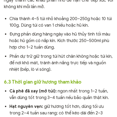
ngay thành các khẩu phần nhỏ để hạn chế tiếp xúc với
không khí mỗi lần mở.
Chia thành 4–5 túi nhỏ khoảng 200–250g hoặc 10 túi
100g. Dùng túi có van 1 chiều hoặc hũ kín.
Đựng phần dùng hàng ngày vào hũ thủy tinh tối màu
hoặc hũ gốm có nắp kín. Kích thước 250–500ml phù
hợp cho 1–2 tuần dùng.
Phần dự trữ giữ trong túi hút chân không hoặc túi kín,
để nơi khô mát, tránh ánh nắng trực tiếp và nguồn
nhiệt (bếp, lò vi sóng).
6.3 Thời gian giữ hương tham khảo
Cà phê đã xay (mở túi):
ngon nhất trong 1–2 tuần,
vẫn dùng tốt trong 3–4 tuần nếu bảo quản thật kín.
Hạt nguyên vẹn:
giữ hương tốt hơn, dùng tối ưu
trong 2–4 tuần sau rang; có thể kéo dài đến 2–3