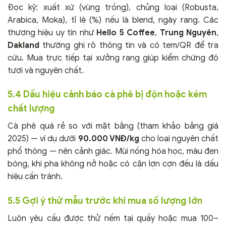
Đọc kỹ: xuất xứ (vùng trồng), chủng loại (Robusta,
Arabica, Moka), tỉ lệ (%) nếu là blend, ngày rang. Các
thương hiệu uy tín như
Hello 5 Coffee
,
Trung Nguyên
,
Dakland
thường ghi rõ thông tin và có tem/QR để tra
cứu. Mua trực tiếp tại xưởng rang giúp kiểm chứng độ
tươi và nguyên chất.
5.4 Dấu hiệu cảnh báo cà phê bị độn hoặc kém
chất lượng
Cà phê quá rẻ so với mặt bằng (tham khảo bảng giá
2025) — ví dụ dưới
90.000 VNĐ/kg
cho loại nguyên chất
phổ thông — nên cảnh giác. Mùi nồng hóa học, màu đen
bóng, khi pha không nở hoặc có cặn lợn cợn đều là dấu
hiệu cần tránh.
5.5 Gợi ý thử mẫu trước khi mua số lượng lớn
Luôn yêu cầu được thử nếm tại quầy hoặc mua 100–