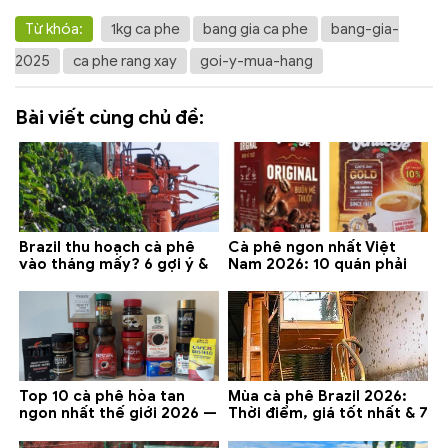
Từ khóa:
1kg ca phe
bang gia ca phe
bang-gia-
2025
ca phe rang xay
goi-y-mua-hang
Bài viết cùng chủ đề:
Brazil thu hoạch cà phê
Cà phê ngon nhất Việt
vào tháng mấy? 6 gợi ý &
Nam 2026: 10 quán phải
lưu ý 2026
thử ở Buôn Ma Thuột, Đà
Lạt
Top 10 cà phê hòa tan
Mùa cà phê Brazil 2026:
ngon nhất thế giới 2026 —
Thời điểm, giá tốt nhất & 7
gợi ý đáng mua
lưu ý