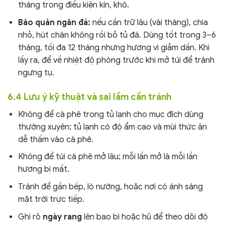
tháng trong điều kiện kín, khô.
Bảo quản ngăn đá:
nếu cần trữ lâu (vài tháng), chia
nhỏ, hút chân không rồi bỏ tủ đá. Dùng tốt trong 3–6
tháng, tối đa 12 tháng nhưng hương vị giảm dần. Khi
lấy ra, để về nhiệt độ phòng trước khi mở túi để tránh
ngưng tụ.
6.4 Lưu ý kỹ thuật và sai lầm cần tránh
Không để cà phê trong tủ lạnh cho mục đích dùng
thường xuyên; tủ lạnh có độ ẩm cao và mùi thức ăn
dễ thấm vào cà phê.
Không để túi cà phê mở lâu; mỗi lần mở là mỗi lần
hương bị mất.
Tránh để gần bếp, lò nướng, hoặc nơi có ánh sáng
mặt trời trực tiếp.
Ghi rõ
ngày rang
lên bao bì hoặc hũ để theo dõi độ