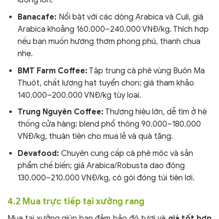
lượng lớn.
Banacafe:
Nổi bật với các dòng Arabica và Culi, giá
Arabica khoảng 160.000–240.000 VNĐ/kg. Thích hợp
nếu bạn muốn hương thơm phong phú, thanh chua
nhẹ.
BMT Farm Coffee:
Tập trung cà phê vùng Buôn Ma
Thuột, chất lượng hạt tuyển chọn; giá tham khảo
140.000–200.000 VNĐ/kg tùy loại.
Trung Nguyên Coffee:
Thương hiệu lớn, dễ tìm ở hệ
thống cửa hàng; blend phổ thông 90.000–180.000
VNĐ/kg, thuận tiện cho mua lẻ và quà tặng.
Devafood:
Chuyên cung cấp cà phê mộc và sản
phẩm chế biến; giá Arabica/Robusta dao động
130.000–210.000 VNĐ/kg, có gói đóng túi tiện lợi.
4.2 Mua trực tiếp tại xưởng rang
Mua tại xưởng giúp bạn đảm bảo độ tươi và
giá tốt hơn