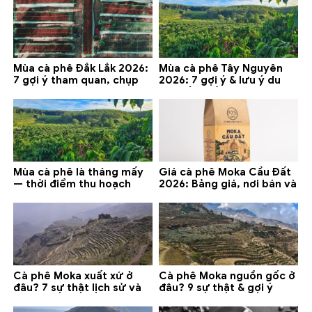
Mùa cà phê Đắk Lắk 2026:
Mùa cà phê Tây Nguyên
7 gợi ý tham quan, chụp
2026: 7 gợi ý & lưu ý du
ảnh và lưu ý
lịch tốt nhất
Mùa cà phê là tháng mấy
Giá cà phê Moka Cầu Đất
— thời điểm thu hoạch
2026: Bảng giá, nơi bán và
chính và lưu ý 2026
gợi ý đáng mua
Cà phê Moka xuất xứ ở
Cà phê Moka nguồn gốc ở
đâu? 7 sự thật lịch sử và
đâu? 9 sự thật & gợi ý
lưu ý chọn mua (2026)
chọn mua 2026