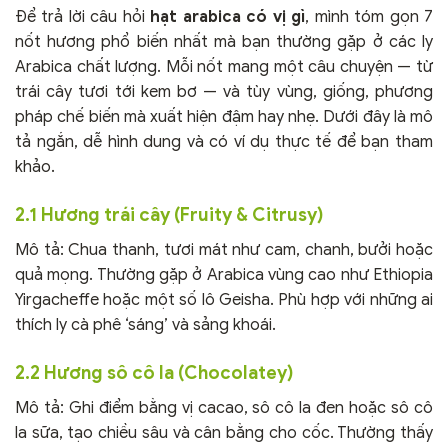
Để trả lời câu hỏi
hạt arabica có vị gì
, mình tóm gọn 7
nốt hương phổ biến nhất mà bạn thường gặp ở các ly
Arabica chất lượng. Mỗi nốt mang một câu chuyện — từ
trái cây tươi tới kem bơ — và tùy vùng, giống, phương
pháp chế biến mà xuất hiện đậm hay nhẹ. Dưới đây là mô
tả ngắn, dễ hình dung và có ví dụ thực tế để bạn tham
khảo.
2.1 Hương trái cây (Fruity & Citrusy)
Mô tả: Chua thanh, tươi mát như cam, chanh, bưởi hoặc
quả mọng. Thường gặp ở Arabica vùng cao như Ethiopia
Yirgacheffe hoặc một số lô Geisha. Phù hợp với những ai
thích ly cà phê ‘sáng’ và sảng khoái.
2.2 Hương sô cô la (Chocolatey)
Mô tả: Ghi điểm bằng vị cacao, sô cô la đen hoặc sô cô
la sữa, tạo chiều sâu và cân bằng cho cốc. Thường thấy