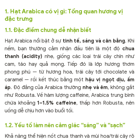
1. Hạt Arabica có vị gì: Tổng quan hương vị
đặc trưng
1.1. Đặc điểm chung dễ nhận biết
Hạt Arabica nổi bật ở sự
tinh tế, sáng và cân bằng
. Khi
nếm, bạn thường cảm nhận đầu tiên là một độ
chua
thanh (acidity)
nhẹ, giống các loại trái cây chín như
cam, táo hay quả mọng. Tiếp đó là lớp hương thơm
phong phú — từ hương hoa, trái cây tới chocolate và
caramel — rồi kết thúc bằng một
hậu vị ngọt dịu, ấm
áp
. Độ đắng của Arabica thường
nhẹ và êm
, không gắt
như Robusta. Về hàm lượng caffeine, Arabica trung bình
chứa khoảng
1–1.5% caffeine
, thấp hơn Robusta, nên
uống dễ chịu hơn vào buổi tối.
1.2. Yếu tố làm nên cảm giác “sáng” và “sạch”
Khả năng thể hiện nốt chua thanh và mùi hoa/trái cây rõ