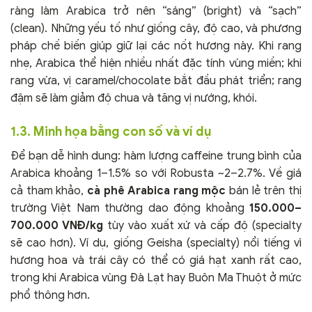
ràng làm Arabica trở nên “sáng” (bright) và “sạch”
(clean). Những yếu tố như giống cây, độ cao, và phương
pháp chế biến giúp giữ lại các nốt hương này. Khi rang
nhẹ, Arabica thể hiện nhiều nhất đặc tính vùng miền; khi
rang vừa, vị caramel/chocolate bắt đầu phát triển; rang
đậm sẽ làm giảm độ chua và tăng vị nướng, khói.
1.3. Minh họa bằng con số và ví dụ
Để bạn dễ hình dung: hàm lượng caffeine trung bình của
Arabica khoảng 1–1.5% so với Robusta ~2–2.7%. Về giá
cả tham khảo,
cà phê Arabica rang mộc
bán lẻ trên thị
trường Việt Nam thường dao động khoảng
150.000–
700.000 VNĐ/kg
tùy vào xuất xứ và cấp độ (specialty
sẽ cao hơn). Ví dụ, giống Geisha (specialty) nổi tiếng vì
hương hoa và trái cây có thể có giá hạt xanh rất cao,
trong khi Arabica vùng Đà Lạt hay Buôn Ma Thuột ở mức
phổ thông hơn.