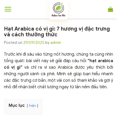
Chuyển
đến
nội
dung
Hạt Arabica có vị gì: 7 hương vị đặc trưng
và cách thưởng thức
Posted on
29/09/2025
by
admin
Trước khi đi sâu vào từng nốt hương, chúng ta cùng nhìn
tổng quát: bài viết này sẽ giải đáp câu hỏi
“hạt arabica
có vị gì”
và chỉ ra vì sao Arabica được yêu thích bởi
những người sành cà phê. Mình sẽ giúp bạn hiểu nhanh
các đặc trưng cơ bản, một vài con số tham khảo và gợi ý
nhỏ để nhận biết chất lượng ngay từ lần nếm đầu tiên.
Mục lục
hiện