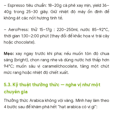
– Espresso tiêu chuẩn: 18–20g cà phê xay mịn, yield 36–
40g trong 25–30 giây. Giữ nhiệt độ máy ổn định để
không át các nốt hương tinh tế.
– AeroPress: thử 15–17g : 220–250ml, nước 85–92°C,
thời gian 1:30–2:00 phút (thay đổi để khắc họa vị trái cây
hoặc chocolate).
Mẹo:
xay ngay trước khi pha; nếu muốn tôn độ chua
sáng (bright), chọn rang nhẹ và dùng nước hơi thấp hơn
94°C; muốn sâu vị caramel/chocolate, tăng một chút
mức rang hoặc nhiệt độ chiết xuất.
5.3. Kỹ thuật thưởng thức — nghe vị như một
chuyên gia
Thưởng thức Arabica không vội vàng. Mình hay làm theo
4 bước sau để khám phá hết “hạt arabica có vị gì”: