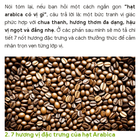
Nói tóm lại, nếu bạn hỏi một cách ngắn gọn
“hạt
arabica có vị gì”
, câu trả lời là: một bức tranh vị giác
phức hợp với
chua thanh, hương thơm đa dạng, hậu
vị ngọt và đắng nhẹ
. Ở các phần sau mình sẽ mô tả chi
tiết 7 nốt hương đặc trưng và cách thưởng thức để cảm
nhận trọn vẹn từng lớp vị.
2. 7 hương vị đặc trưng của hạt Arabica