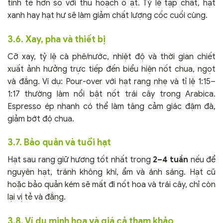
tinh tế hơn so với thu hoạch ồ ạt. Tỷ lệ tạp chất, hạt
xanh hay hạt hư sẽ làm giảm chất lượng cốc cuối cùng.
3.6. Xay, pha và thiết bị
Cỡ xay, tỷ lệ cà phê/nước, nhiệt độ và thời gian chiết
xuất ảnh hưởng trực tiếp đến biểu hiện nốt chua, ngọt
và đắng. Ví dụ: Pour-over với hạt rang nhẹ và tỉ lệ 1:15–
1:17 thường làm nổi bật nốt trái cây trong Arabica.
Espresso ép nhanh có thể làm tăng cảm giác đậm đà,
giảm bớt độ chua.
3.7. Bảo quản và tuổi hạt
Hạt sau rang giữ hương tốt nhất trong
2–4 tuần
nếu để
nguyên hạt, tránh không khí, ẩm và ánh sáng. Hạt cũ
hoặc bảo quản kém sẽ mất đi nốt hoa và trái cây, chỉ còn
lại vị tẻ và đắng.
3.8. Ví dụ minh họa và giá cả tham khảo