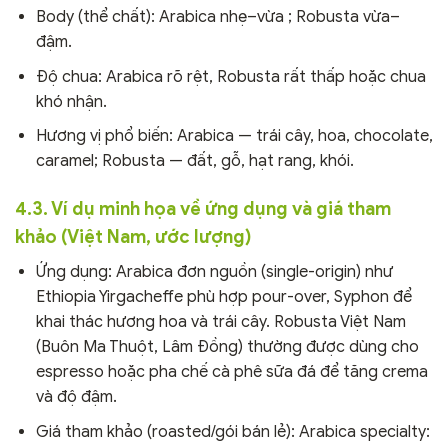
Body (thể chất): Arabica nhẹ–vừa ; Robusta vừa–
đậm.
Độ chua: Arabica rõ rệt, Robusta rất thấp hoặc chua
khó nhận.
Hương vị phổ biến: Arabica — trái cây, hoa, chocolate,
caramel; Robusta — đất, gỗ, hạt rang, khói.
4.3. Ví dụ minh họa về ứng dụng và giá tham
khảo (Việt Nam, ước lượng)
Ứng dụng: Arabica đơn nguồn (single-origin) như
Ethiopia Yirgacheffe phù hợp pour-over, Syphon để
khai thác hương hoa và trái cây. Robusta Việt Nam
(Buôn Ma Thuột, Lâm Đồng) thường được dùng cho
espresso hoặc pha chế cà phê sữa đá để tăng crema
và độ đậm.
Giá tham khảo (roasted/gói bán lẻ): Arabica specialty: