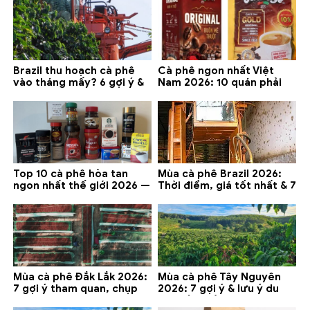
Brazil thu hoạch cà phê
Cà phê ngon nhất Việt
vào tháng mấy? 6 gợi ý &
Nam 2026: 10 quán phải
lưu ý 2026
thử ở Buôn Ma Thuột, Đà
Lạt
Top 10 cà phê hòa tan
Mùa cà phê Brazil 2026:
ngon nhất thế giới 2026 —
Thời điểm, giá tốt nhất & 7
gợi ý đáng mua
lưu ý
Mùa cà phê Đắk Lắk 2026:
Mùa cà phê Tây Nguyên
7 gợi ý tham quan, chụp
2026: 7 gợi ý & lưu ý du
ảnh và lưu ý
lịch tốt nhất