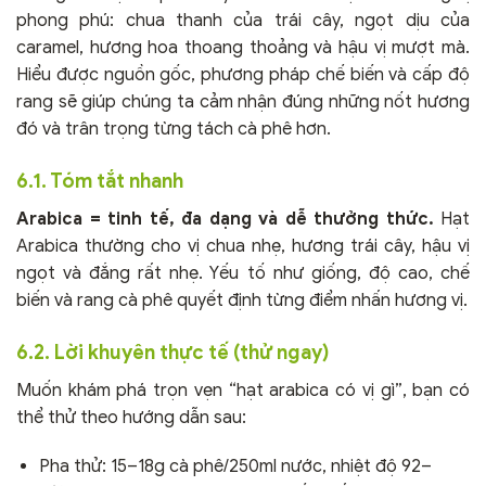
phong phú: chua thanh của trái cây, ngọt dịu của
caramel, hương hoa thoang thoảng và hậu vị mượt mà.
Hiểu được nguồn gốc, phương pháp chế biến và cấp độ
rang sẽ giúp chúng ta cảm nhận đúng những nốt hương
đó và trân trọng từng tách cà phê hơn.
6.1. Tóm tắt nhanh
Arabica = tinh tế, đa dạng và dễ thưởng thức.
Hạt
Arabica thường cho vị chua nhẹ, hương trái cây, hậu vị
ngọt và đắng rất nhẹ. Yếu tố như giống, độ cao, chế
biến và rang cà phê quyết định từng điểm nhấn hương vị.
6.2. Lời khuyên thực tế (thử ngay)
Muốn khám phá trọn vẹn “hạt arabica có vị gì”, bạn có
thể thử theo hướng dẫn sau:
Pha thử: 15–18g cà phê/250ml nước, nhiệt độ 92–