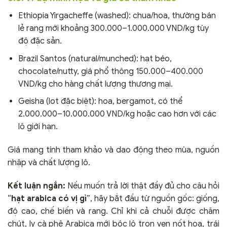
Ethiopia Yirgacheffe (washed): chua/hoa, thường bán
lẻ rang mới khoảng 300.000–1.000.000 VND/kg tùy
độ đặc sản.
Brazil Santos (natural/munched): hạt béo,
chocolate/nutty, giá phổ thông 150.000–400.000
VND/kg cho hàng chất lượng thương mại.
Geisha (lot đặc biệt): hoa, bergamot, có thể
2.000.000–10.000.000 VND/kg hoặc cao hơn với các
lô giới hạn.
Giá mang tính tham khảo và dao động theo mùa, nguồn
nhập và chất lượng lô.
Kết luận ngắn:
Nếu muốn trả lời thật đầy đủ cho câu hỏi
“
hạt arabica có vị gì
”, hãy bắt đầu từ nguồn gốc: giống,
độ cao, chế biến và rang. Chỉ khi cả chuỗi được chăm
chút, ly cà phê Arabica mới bộc lộ trọn vẹn nốt hoa, trái