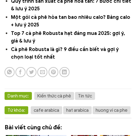
Quy trình sản xuất cà phê hòa tan: 7 bước chi tiết
& lưu ý 2025
Một gói cà phê hòa tan bao nhiêu calo? Bảng calo
+ lưu ý 2025
Top 7 cà phê Robusta hạt đáng mua 2025: gợi ý,
giá & lưu ý
Cà phê Robusta là gì? 9 điều cần biết và gợi ý
chọn loại tốt nhất
Danh mục:
Kiến thức cà phê
Tin tức
Từ khóa:
cafe arabica
hat arabica
huong vi ca phe
Bài viết cùng chủ đề: