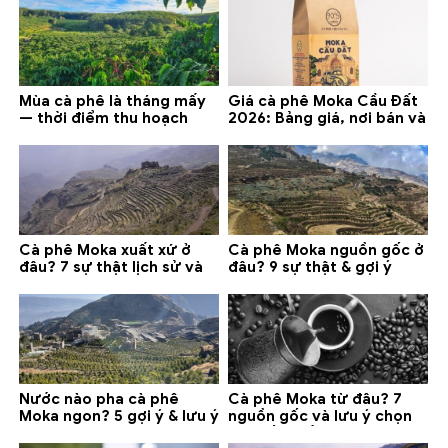
Mùa cà phê là tháng mấy
Giá cà phê Moka Cầu Đất
— thời điểm thu hoạch
2026: Bảng giá, nơi bán và
chính và lưu ý 2026
gợi ý đáng mua
Cà phê Moka xuất xứ ở
Cà phê Moka nguồn gốc ở
đâu? 7 sự thật lịch sử và
đâu? 9 sự thật & gợi ý
lưu ý chọn mua (2026)
chọn mua 2026
Nước nào pha cà phê
Cà phê Moka từ đâu? 7
Moka ngon? 5 gợi ý & lưu ý
nguồn gốc và lưu ý chọn
quan trọng
loại tốt nhất