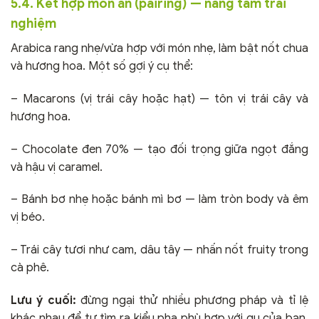
5.4. Kết hợp món ăn (pairing) — nâng tầm trải
nghiệm
Arabica rang nhẹ/vừa hợp với món nhẹ, làm bật nốt chua
và hương hoa. Một số gợi ý cụ thể:
– Macarons (vị trái cây hoặc hạt) — tôn vị trái cây và
hương hoa.
– Chocolate đen 70% — tạo đối trọng giữa ngọt đắng
và hậu vị caramel.
– Bánh bơ nhẹ hoặc bánh mì bơ — làm tròn body và êm
vị béo.
– Trái cây tươi như cam, dâu tây — nhấn nốt fruity trong
cà phê.
Lưu ý cuối:
đừng ngại thử nhiều phương pháp và tỉ lệ
khác nhau để tự tìm ra kiểu pha phù hợp với gu của bạn.