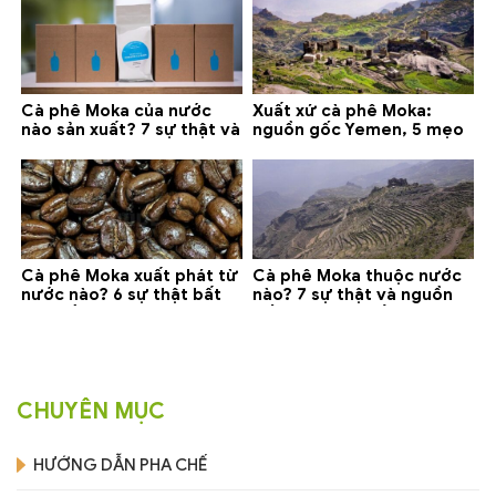
Cà phê Moka của nước
Xuất xứ cà phê Moka:
nào sản xuất? 7 sự thật và
nguồn gốc Yemen, 5 mẹo
gợi ý đáng mua
phân biệt và gợi ý mua
Cà phê Moka xuất phát từ
Cà phê Moka thuộc nước
nước nào? 6 sự thật bất
nào? 7 sự thật và nguồn
ngờ về Yemen
gốc bạn nên biết
CHUYÊN MỤC
HƯỚNG DẪN PHA CHẾ