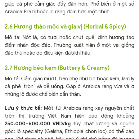
giúp cà phê cảm giác đầy đặn hơn. Phổ biến ở một số
Arabica Brazil hoặc lô rang đậm hơn một chút.
2.6 Hương thảo mộc và gia vị (Herbal & Spicy)
Mô tả: Nốt lá, cỏ tươi hoặc chút quế, đinh hương tạo
điểm nhấn độc đáo. Thường xuất hiện ở một vài giống
đặc thù hoặc do điều kiện đất/khí hậu.
2.7 Hương béo kem (Buttery & Creamy)
Mô tả: Cảm giác mượt, béo nhẹ như bơ hoặc kem, làm ly
cà phê ‘tròn’ và dễ uống. Gặp ở Arabica rang vừa và ở
những lô được chế biến cẩn thận.
Lưu ý thực tế:
Một túi Arabica rang xay nguyên chất
trên thị trường Việt Nam hiện dao động khoảng
250.000–600.000 VND/kg
tùy chất lượng và nguồn
gốc; lô specialty (Geisha, Ethiopia chọn lọc) có thể cao