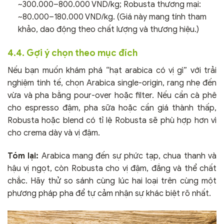
~300.000–800.000 VND/kg; Robusta thương mại:
~80.000–180.000 VND/kg. (Giá này mang tính tham
khảo, dao động theo chất lượng và thương hiệu.)
4.4. Gợi ý chọn theo mục đích
Nếu bạn muốn khám phá “hạt arabica có vị gì” với trải
nghiệm tinh tế, chọn Arabica single-origin, rang nhẹ đến
vừa và pha bằng pour-over hoặc filter. Nếu cần cà phê
cho espresso đậm, pha sữa hoặc cần giá thành thấp,
Robusta hoặc blend có tỉ lệ Robusta sẽ phù hợp hơn vì
cho crema dày và vị đậm.
Tóm lại:
Arabica mang đến sự phức tạp, chua thanh và
hậu vị ngọt, còn Robusta cho vị đậm, đắng và thể chất
chắc. Hãy thử so sánh cùng lúc hai loại trên cùng một
phương pháp pha để tự cảm nhận sự khác biệt rõ nhất.