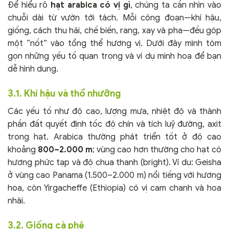
Để hiểu rõ
hạt arabica có vị gì
, chúng ta cần nhìn vào
chuỗi dài từ vườn tới tách. Mỗi công đoạn—khí hậu,
giống, cách thu hái, chế biến, rang, xay và pha—đều góp
một “nốt” vào tổng thể hương vị. Dưới đây mình tóm
gọn những yếu tố quan trọng và ví dụ minh hoạ để bạn
dễ hình dung.
3.1. Khí hậu và thổ nhưỡng
Các yếu tố như độ cao, lượng mưa, nhiệt độ và thành
phần đất quyết định tốc độ chín và tích luỹ đường, axit
trong hạt. Arabica thường phát triển tốt ở độ cao
khoảng
800–2.000 m
; vùng cao hơn thường cho hạt có
hương phức tạp và độ chua thanh (bright). Ví dụ: Geisha
ở vùng cao Panama (1.500–2.000 m) nổi tiếng với hương
hoa, còn Yirgacheffe (Ethiopia) có vị cam chanh và hoa
nhài.
3.2. Giống cà phê