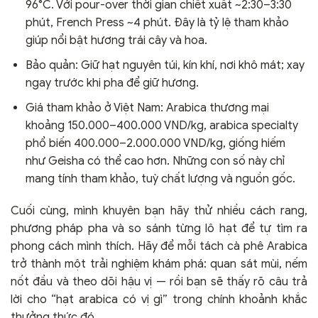
96°C. Với pour-over thời gian chiết xuất ~2:30–3:30
phút, French Press ~4 phút. Đây là tỷ lệ tham khảo
giúp nổi bật hương trái cây và hoa.
Bảo quản: Giữ hạt nguyên túi, kín khí, nơi khô mát; xay
ngay trước khi pha để giữ hương.
Giá tham khảo ở Việt Nam: Arabica thương mại
khoảng 150.000–400.000 VND/kg, arabica specialty
phổ biến 400.000–2.000.000 VND/kg, giống hiếm
như Geisha có thể cao hơn. Những con số này chỉ
mang tính tham khảo, tuỳ chất lượng và nguồn gốc.
Cuối cùng, mình khuyên bạn hãy thử nhiều cách rang,
phương pháp pha và so sánh từng lô hạt để tự tìm ra
phong cách mình thích. Hãy để mỗi tách cà phê Arabica
trở thành một trải nghiệm khám phá: quan sát mùi, nếm
nốt đầu và theo dõi hậu vị — rồi bạn sẽ thấy rõ câu trả
lời cho “hạt arabica có vị gì” trong chính khoảnh khắc
thưởng thức đó.