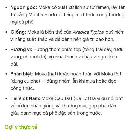
Nguồn gốc:
Moka có xuất xứ lịch sử từ Yemen, lấy tên
từ cảng Mocha – nơi nổi tiếng một thời trong thương
mại cà phê.
Giống:
Moka là biến thể của
Arabica Typica
, quý hiếm
vì năng suất thấp và dễ bệnh nên giá trị cao hơn.
Hương vị:
Hương thơm phức tạp (tông trái cây, rượu
vang, chocolate), vị chua thanh và hậu vị ngọt kéo
dài.
Phân biệt:
Moka (hạt) khác hoàn toàn với Moka Pot
(dụng cụ pha) — đừng nhầm lẫn khi mua hoặc đọc
công thức.
Tại Việt Nam:
Moka Cầu Đất (Đà Lạt) là ví dụ nổi bật
về nỗ lực nhân giống và thương mại, góp phần làm
giàu danh mục cà phê đặc sản trong nước.
Gợi ý thực tế