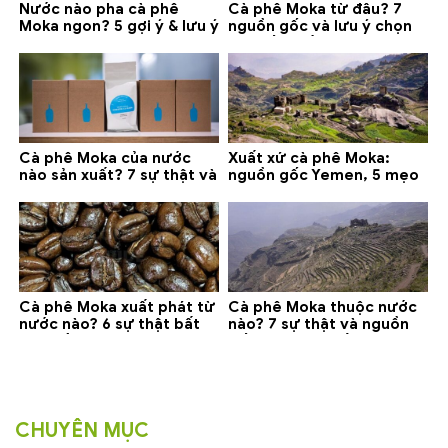
Nước nào pha cà phê
Cà phê Moka từ đâu? 7
Moka ngon? 5 gợi ý & lưu ý
nguồn gốc và lưu ý chọn
quan trọng
loại tốt nhất
Cà phê Moka của nước
Xuất xứ cà phê Moka:
nào sản xuất? 7 sự thật và
nguồn gốc Yemen, 5 mẹo
gợi ý đáng mua
phân biệt và gợi ý mua
Cà phê Moka xuất phát từ
Cà phê Moka thuộc nước
nước nào? 6 sự thật bất
nào? 7 sự thật và nguồn
ngờ về Yemen
gốc bạn nên biết
CHUYÊN MỤC