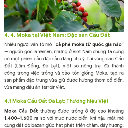
4. 4. Moka tại Việt Nam: Đặc sản Cầu Đất
Nhiều người vẫn tò mò “
cà phê moka từ quốc gia nào
”
— nguồn gốc là Yemen, nhưng ở Việt Nam chúng ta cũng
có một phiên bản đặc sản đáng chú ý. Tại vùng cao Cầu
Đất (Lâm Đồng, Đà Lạt), một số nông trại đã thành
công trong việc trồng và bảo tồn giống Moka, tạo ra
sản phẩm đặc trưng vừa giữ được hương thơm cổ điển,
vừa mang dấu ấn terroir Việt.
4.1 Moka Cầu Đất Đà Lạt: Thương hiệu Việt
Moka Cầu Đất
thường được trồng ở độ cao khoảng
1.400–1.600 m
so với mực nước biển, khí hậu mát mẻ
cùng đất đỏ bazan giúp hạt phát triển chậm, dậy hương.