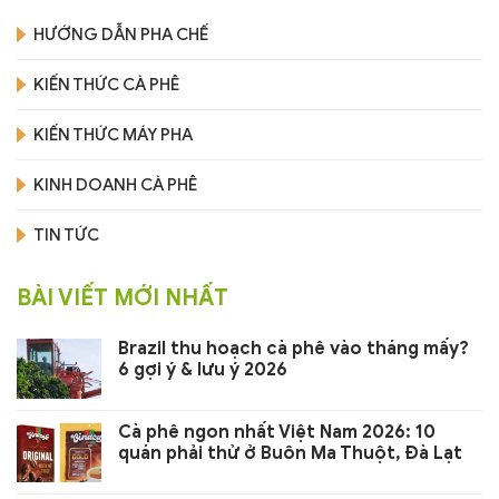
HƯỚNG DẪN PHA CHẾ
KIẾN THỨC CÀ PHÊ
KIẾN THỨC MÁY PHA
KINH DOANH CÀ PHÊ
TIN TỨC
BÀI VIẾT MỚI NHẤT
Brazil thu hoạch cà phê vào tháng mấy?
6 gợi ý & lưu ý 2026
Cà phê ngon nhất Việt Nam 2026: 10
quán phải thử ở Buôn Ma Thuột, Đà Lạt