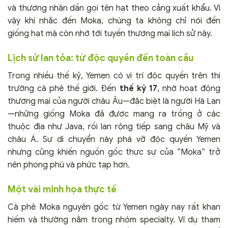
và thương nhân dần gọi tên hạt theo cảng xuất khẩu. Vì
vậy khi nhắc đến Moka, chúng ta không chỉ nói đến
giống hạt mà còn nhớ tới tuyến thương mại lịch sử này.
Lịch sử lan tỏa: từ độc quyền đến toàn cầu
Trong nhiều thế kỷ, Yemen có vị trí độc quyền trên thị
trường cà phê thế giới. Đến
thế kỷ 17
, nhờ hoạt động
thương mại của người châu Âu—đặc biệt là người Hà Lan
—những giống Moka đã được mang ra trồng ở các
thuộc địa như Java, rồi lan rộng tiếp sang châu Mỹ và
châu Á. Sự di chuyển này phá vỡ độc quyền Yemen
nhưng cũng khiến nguồn gốc thực sự của “Moka” trở
nên phong phú và phức tạp hơn.
Một vài minh họa thực tế
Cà phê Moka nguyên gốc từ Yemen ngày nay rất khan
hiếm và thường nằm trong nhóm specialty. Ví dụ tham