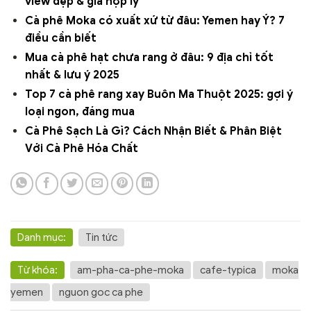
view đẹp & giá hợp lý
Cà phê Moka có xuất xứ từ đâu: Yemen hay Ý? 7
điều cần biết
Mua cà phê hạt chưa rang ở đâu: 9 địa chỉ tốt
nhất & lưu ý 2025
Top 7 cà phê rang xay Buôn Ma Thuột 2025: gợi ý
loại ngon, đáng mua
Cà Phê Sạch Là Gì? Cách Nhận Biết & Phân Biệt
Với Cà Phê Hóa Chất
Danh mục:
Tin tức
Từ khóa:
am-pha-ca-phe-moka
cafe-typica
moka
yemen
nguon goc ca phe