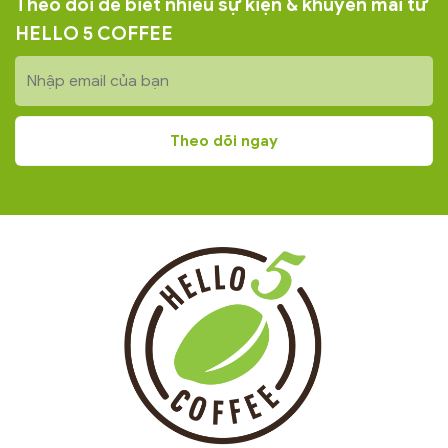
Theo dõi để biết nhiều sự kiện & khuyến mãi từ
HELLO 5 COFFEE