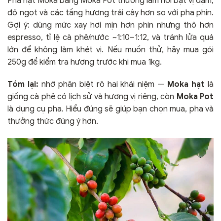
Pha hạt Moka bằng Moka Pot thường làm nổi bật vị đậm,
độ ngọt và các tầng hương trái cây hơn so với pha phin.
Gợi ý: dùng mức xay hơi mịn hơn phin nhưng thô hơn
espresso, tỉ lệ cà phê/nước ~1:10–1:12, và tránh lửa quá
lớn để không làm khét vị. Nếu muốn thử, hãy mua gói
250g để kiểm tra hương trước khi mua 1kg.
Tóm lại:
nhớ phân biệt rõ hai khái niệm —
Moka hạt
là
giống cà phê có lịch sử và hương vị riêng, còn
Moka Pot
là dụng cụ pha. Hiểu đúng sẽ giúp bạn chọn mua, pha và
thưởng thức đúng ý hơn.