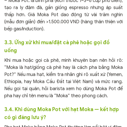
– Moka Pot: là bình pha (kích thước 1–3–6 cup phổ biến),
tạo ra ly đậm đà, gần giống espresso nhưng áp suất
thấp hơn. Giá Moka Pot dao động từ vài trăm nghìn
(mẫu đơn giản) đến >1.500.000 VND (hàng thân thiện với
bếp gas/induction).
3.3. Ứng xử khi mua/đặt cà phê hoặc gọi đồ
uống
Khi mua hoặc gọi cà phê, mình khuyên bạn nên hỏi rõ:
“Moka là hạt/giống cà phê hay là cách pha bằng Moka
Pot?” Nếu mua hạt, kiểm tra nhãn ghi rõ xuất xứ (Yemen,
Ethiopia, hay Moka Cầu Đất tại Việt Nam) và mức rang.
Nếu gọi tại quán, hỏi barista xem họ dùng Moka Pot để
pha hay chỉ tên menu là “Moka” theo phong cách.
3.4. Khi dùng Moka Pot với hạt Moka — kết hợp
có gì đáng lưu ý?