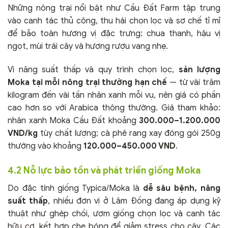
Những nông trại nổi bật như Cầu Đất Farm tập trung
vào canh tác thủ công, thu hái chọn lọc và sơ chế tỉ mỉ
để bảo toàn hương vị đặc trưng: chua thanh, hậu vị
ngọt, mùi trái cây và hương rượu vang nhẹ.
Vì năng suất thấp và quy trình chọn lọc,
sản lượng
Moka tại mỗi nông trại thường hạn chế
— từ vài trăm
kilogram đến vài tấn nhân xanh mỗi vụ, nên giá có phần
cao hơn so với Arabica thông thường. Giá tham khảo:
nhân xanh Moka Cầu Đất khoảng
300.000–1.200.000
VND/kg
tùy chất lượng; cà phê rang xay đóng gói 250g
thường vào khoảng
120.000–450.000 VND
.
4.2 Nỗ lực bảo tồn và phát triển giống Moka
Do đặc tính giống Typica/Moka là
dễ sâu bệnh, năng
suất thấp
, nhiều đơn vị ở Lâm Đồng đang áp dụng kỹ
thuật như ghép chồi, ươm giống chọn lọc và canh tác
hữu cơ, kết hợp che bóng để giảm stress cho cây. Các