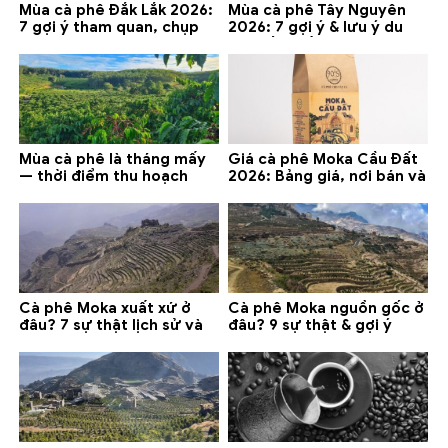
Mùa cà phê Đắk Lắk 2026:
Mùa cà phê Tây Nguyên
7 gợi ý tham quan, chụp
2026: 7 gợi ý & lưu ý du
ảnh và lưu ý
lịch tốt nhất
Mùa cà phê là tháng mấy
Giá cà phê Moka Cầu Đất
— thời điểm thu hoạch
2026: Bảng giá, nơi bán và
chính và lưu ý 2026
gợi ý đáng mua
Cà phê Moka xuất xứ ở
Cà phê Moka nguồn gốc ở
đâu? 7 sự thật lịch sử và
đâu? 9 sự thật & gợi ý
lưu ý chọn mua (2026)
chọn mua 2026