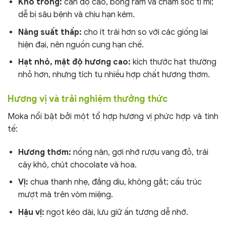
Khó trồng:
cần độ cao, bóng râm và chăm sóc tỉ mỉ;
dễ bị sâu bệnh và chịu hạn kém.
Năng suất thấp:
cho ít trái hơn so với các giống lai
hiện đại, nên nguồn cung hạn chế.
Hạt nhỏ, mật độ hương cao:
kích thước hạt thường
nhỏ hơn, nhưng tích tụ nhiều hợp chất hương thơm.
Hương vị và trải nghiệm thưởng thức
Moka nổi bật bởi một tổ hợp hương vị phức hợp và tinh
tế:
Hương thơm:
nồng nàn, gợi nhớ rượu vang đỏ, trái
cây khô, chút chocolate và hoa.
Vị:
chua thanh nhẹ, đắng dịu, không gắt; cấu trúc
mượt mà trên vòm miệng.
Hậu vị:
ngọt kéo dài, lưu giữ ấn tượng dễ nhớ.