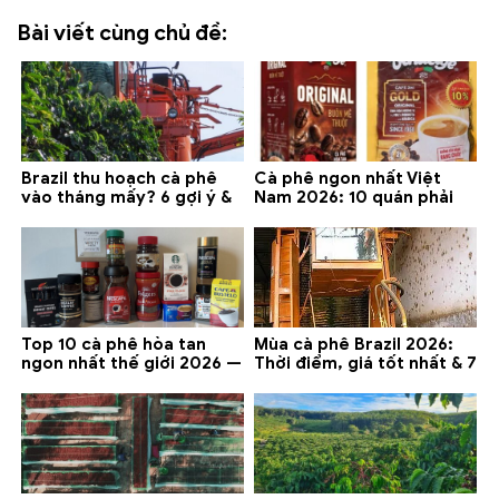
Bài viết cùng chủ đề:
Brazil thu hoạch cà phê
Cà phê ngon nhất Việt
vào tháng mấy? 6 gợi ý &
Nam 2026: 10 quán phải
lưu ý 2026
thử ở Buôn Ma Thuột, Đà
Lạt
Top 10 cà phê hòa tan
Mùa cà phê Brazil 2026:
ngon nhất thế giới 2026 —
Thời điểm, giá tốt nhất & 7
gợi ý đáng mua
lưu ý