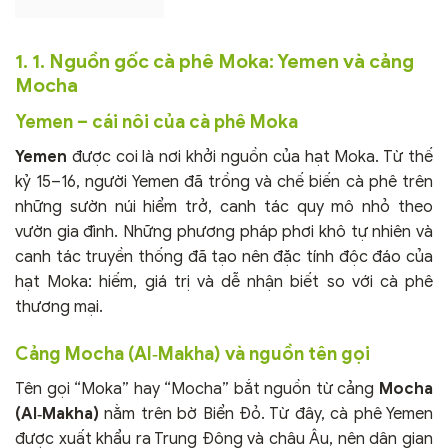
1. 1. Nguồn gốc cà phê Moka: Yemen và cảng
Mocha
Yemen – cái nôi của cà phê Moka
Yemen
được coi là nơi khởi nguồn của hạt Moka. Từ thế
kỷ 15–16, người Yemen đã trồng và chế biến cà phê trên
những sườn núi hiểm trở, canh tác quy mô nhỏ theo
vườn gia đình. Những phương pháp phơi khô tự nhiên và
canh tác truyền thống đã tạo nên đặc tính độc đáo của
hạt Moka: hiếm, giá trị và dễ nhận biết so với cà phê
thương mại.
Cảng Mocha (Al‑Makha) và nguồn tên gọi
Tên gọi “Moka” hay “Mocha” bắt nguồn từ cảng
Mocha
(Al‑Makha)
nằm trên bờ Biển Đỏ. Từ đây, cà phê Yemen
được xuất khẩu ra Trung Đông và châu Âu, nên dân gian