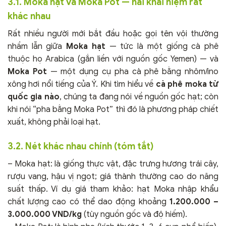
3.1. Moka hạt và Moka Pot — hai khái niệm rất
khác nhau
Rất nhiều người mới bắt đầu hoặc gọi tên vội thường
nhầm lẫn giữa
Moka hạt
— tức là một giống cà phê
thuộc họ Arabica (gắn liền với nguồn gốc Yemen) — và
Moka Pot
— một dụng cụ pha cà phê bằng nhôm/ino
xông hơi nổi tiếng của Ý. Khi tìm hiểu về
cà phê moka từ
quốc gia nào
, chúng ta đang nói về nguồn gốc hạt; còn
khi nói “pha bằng Moka Pot” thì đó là phương pháp chiết
xuất, không phải loại hạt.
3.2. Nét khác nhau chính (tóm tắt)
– Moka hạt: là giống thực vật, đặc trưng hương trái cây,
rượu vang, hậu vị ngọt; giá thành thường cao do năng
suất thấp. Ví dụ giá tham khảo: hạt Moka nhập khẩu
chất lượng cao có thể dao động khoảng
1.200.000 –
3.000.000 VND/kg
(tùy nguồn gốc và độ hiếm).