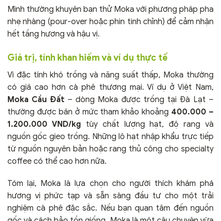
Mình thường khuyên bạn thử Moka với phương pháp pha
nhẹ nhàng (pour-over hoặc phin tinh chỉnh) để cảm nhận
hết tầng hương và hậu vị.
Giá trị, tính khan hiếm và ví dụ thực tế
Vì đặc tính khó trồng và năng suất thấp, Moka thường
có giá cao hơn cà phê thương mại. Ví dụ ở Việt Nam,
Moka Cầu Đất
– dòng Moka được trồng tại Đà Lạt –
thường được bán ở mức tham khảo khoảng
400.000 –
1.200.000 VND/kg
tùy chất lượng hạt, độ rang và
nguồn gốc gieo trồng. Những lô hạt nhập khẩu trực tiếp
từ nguồn nguyên bản hoặc rang thủ công cho specialty
coffee có thể cao hơn nữa.
Tóm lại, Moka là lựa chọn cho người thích khám phá
hương vị phức tạp và sẵn sàng đầu tư cho một trải
nghiệm cà phê đặc sắc. Nếu bạn quan tâm đến nguồn
gốc và cách bảo tồn giống, Moka là một câu chuyện vừa