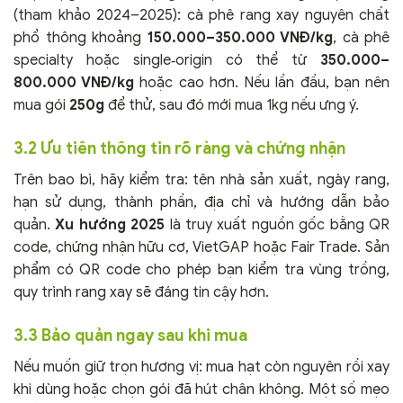
(tham khảo 2024–2025): cà phê rang xay nguyên chất
phổ thông khoảng
150.000–350.000 VNĐ/kg
, cà phê
specialty hoặc single‑origin có thể từ
350.000–
800.000 VNĐ/kg
hoặc cao hơn. Nếu lần đầu, bạn nên
mua gói
250g
để thử, sau đó mới mua 1kg nếu ưng ý.
3.2 Ưu tiên thông tin rõ ràng và chứng nhận
Trên bao bì, hãy kiểm tra: tên nhà sản xuất, ngày rang,
hạn sử dụng, thành phần, địa chỉ và hướng dẫn bảo
quản.
Xu hướng 2025
là truy xuất nguồn gốc bằng QR
code, chứng nhận hữu cơ, VietGAP hoặc Fair Trade. Sản
phẩm có QR code cho phép bạn kiểm tra vùng trồng,
quy trình rang xay sẽ đáng tin cậy hơn.
3.3 Bảo quản ngay sau khi mua
Nếu muốn giữ trọn hương vị: mua hạt còn nguyên rồi xay
khi dùng hoặc chọn gói đã hút chân không. Một số mẹo