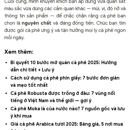
Cuối cùng, mình khuyến khích bạn áp dụng vừa quan sát
màu sắc vừa dùng các cảm quan khác — mùi, vị, độ nở và
thông tin sản phẩm — để chắc chắn rằng cà phê bạn
chọn là
nguyên chất
và đáng đồng tiền. Chúc bạn tìm
được gói cà phê ưng ý và tận hưởng mọi ly cà phê ngon
mỗi ngày.
Xem thêm:
Bí quyết 10 bước mở quán cà phê 2025: Hướng
dẫn chi tiết + Lưu ý
Cách sử dụng cà phê phin giấy: 7 bước đơn giản
và mẹo tốt nhất
Cà phê Robusta được trồng ở đâu: 7 vùng nổi
tiếng ở Việt Nam và thế giới — gợi ý
Cà phê Moka là của nước nào? 7 nguồn gốc và lưu
ý khi mua
Giá cà phê Arabica tươi 2025: Bảng giá, 5 nơi mua