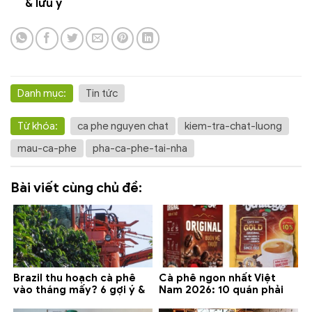
& lưu ý
Danh mục:
Tin tức
Từ khóa:
ca phe nguyen chat
kiem-tra-chat-luong
mau-ca-phe
pha-ca-phe-tai-nha
Bài viết cùng chủ đề:
Brazil thu hoạch cà phê
Cà phê ngon nhất Việt
vào tháng mấy? 6 gợi ý &
Nam 2026: 10 quán phải
lưu ý 2026
thử ở Buôn Ma Thuột, Đà