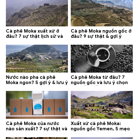
Cà phê Moka xuất xứ ở
Cà phê Moka nguồn gốc ở
đâu? 7 sự thật lịch sử và
đâu? 9 sự thật & gợi ý
lưu ý chọn mua (2026)
chọn mua 2026
Nước nào pha cà phê
Cà phê Moka từ đâu? 7
Moka ngon? 5 gợi ý & lưu ý
nguồn gốc và lưu ý chọn
quan trọng
loại tốt nhất
Cà phê Moka của nước
Xuất xứ cà phê Moka:
nào sản xuất? 7 sự thật và
nguồn gốc Yemen, 5 mẹo
gợi ý đáng mua
phân biệt và gợi ý mua