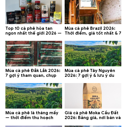
Lạt
Top 10 cà phê hòa tan
Mùa cà phê Brazil 2026:
ngon nhất thế giới 2026 —
Thời điểm, giá tốt nhất & 7
gợi ý đáng mua
lưu ý
Mùa cà phê Đắk Lắk 2026:
Mùa cà phê Tây Nguyên
7 gợi ý tham quan, chụp
2026: 7 gợi ý & lưu ý du
ảnh và lưu ý
lịch tốt nhất
Mùa cà phê là tháng mấy
Giá cà phê Moka Cầu Đất
— thời điểm thu hoạch
2026: Bảng giá, nơi bán và
chính và lưu ý 2026
gợi ý đáng mua