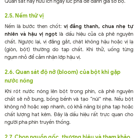
Quan sát này hữu ích ngay lúc pha để đánh giá sơ bộ.
2.5. Nếm thử vị
Nếm là bước then chốt:
vị đắng thanh, chua nhẹ tự
nhiên và hậu vị ngọt
là dấu hiệu của cà phê nguyên
chất. Ngược lại, vị đắng gắt, chát không hậu hoặc vị lạ
(giòn, bột) thường do tạp chất. Khi thử, uống từng
ngụm nhỏ để cảm nhận lớp hậu vị.
2.6. Quan sát độ nở (bloom) của bột khi gặp
nước nóng
Khi rót nước nóng lên bột trong phin, cà phê nguyên
chất sẽ nở bung, bồng bềnh và tạo “núi” nhẹ. Nếu bột
không nở hoặc xẹp nhanh, có khả năng bị pha tạp hoặc
chất lượng hạt kém. Đây là dấu hiệu rất trực quan cho
người pha phin truyền thống.
2.7. Chọn nguồn gốc, thương hiệu và tham khảo