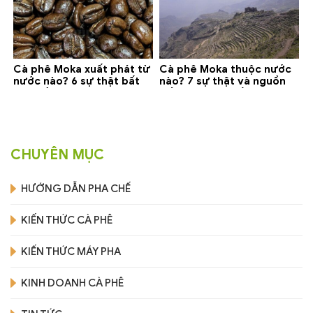
Cà phê Moka xuất phát từ
Cà phê Moka thuộc nước
nước nào? 6 sự thật bất
nào? 7 sự thật và nguồn
ngờ về Yemen
gốc bạn nên biết
CHUYÊN MỤC
HƯỚNG DẪN PHA CHẾ
KIẾN THỨC CÀ PHÊ
KIẾN THỨC MÁY PHA
KINH DOANH CÀ PHÊ