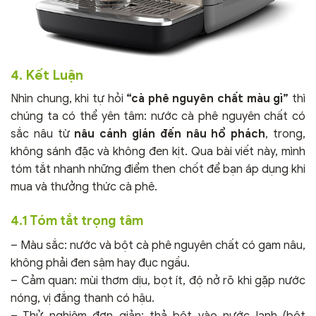
4. Kết Luận
Nhìn chung, khi tự hỏi
“cà phê nguyên chất màu gì”
thì
chúng ta có thể yên tâm: nước cà phê nguyên chất có
sắc nâu từ
nâu cánh gián đến nâu hổ phách
, trong,
không sánh đặc và không đen kịt. Qua bài viết này, mình
tóm tắt nhanh những điểm then chốt để bạn áp dụng khi
mua và thưởng thức cà phê.
4.1 Tóm tắt trọng tâm
– Màu sắc: nước và bột cà phê nguyên chất có gam nâu,
không phải đen sậm hay đục ngầu.
– Cảm quan: mùi thơm dịu, bọt ít, độ nở rõ khi gặp nước
nóng, vị đắng thanh có hậu.
– Thử nghiệm đơn giản: thả bột vào nước lạnh (bột