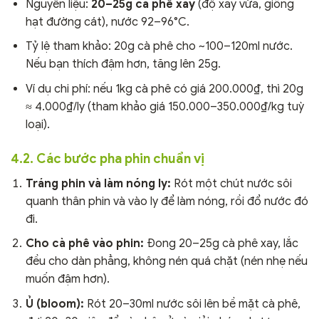
Nguyên liệu:
20–25g cà phê xay
(độ xay vừa, giống
hạt đường cát), nước 92–96°C.
Tỷ lệ tham khảo: 20g cà phê cho ~100–120ml nước.
Nếu bạn thích đậm hơn, tăng lên 25g.
Ví dụ chi phí: nếu 1kg cà phê có giá 200.000₫, thì 20g
≈ 4.000₫/ly (tham khảo giá 150.000–350.000₫/kg tuỳ
loại).
4.2. Các bước pha phin chuẩn vị
Tráng phin và làm nóng ly:
Rót một chút nước sôi
quanh thân phin và vào ly để làm nóng, rồi đổ nước đó
đi.
Cho cà phê vào phin:
Đong 20–25g cà phê xay, lắc
đều cho dàn phẳng, không nén quá chặt (nén nhẹ nếu
muốn đậm hơn).
Ủ (bloom):
Rót 20–30ml nước sôi lên bề mặt cà phê,