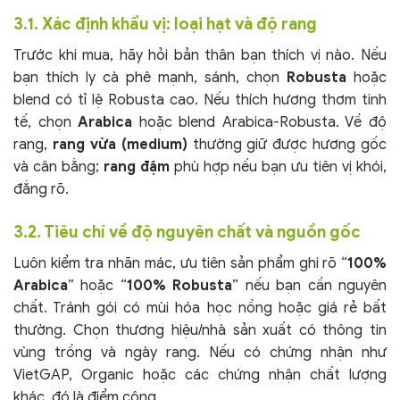
3.1. Xác định khẩu vị: loại hạt và độ rang
Trước khi mua, hãy hỏi bản thân bạn thích vị nào. Nếu
bạn thích ly cà phê mạnh, sánh, chọn
Robusta
hoặc
blend có tỉ lệ Robusta cao. Nếu thích hương thơm tinh
tế, chọn
Arabica
hoặc blend Arabica-Robusta. Về độ
rang,
rang vừa (medium)
thường giữ được hương gốc
và cân bằng;
rang đậm
phù hợp nếu bạn ưu tiên vị khói,
đắng rõ.
3.2. Tiêu chí về độ nguyên chất và nguồn gốc
Luôn kiểm tra nhãn mác, ưu tiên sản phẩm ghi rõ “
100%
Arabica
” hoặc “
100% Robusta
” nếu bạn cần nguyên
chất. Tránh gói có mùi hóa học nồng hoặc giá rẻ bất
thường. Chọn thương hiệu/nhà sản xuất có thông tin
vùng trồng và ngày rang. Nếu có chứng nhận như
VietGAP, Organic hoặc các chứng nhận chất lượng
khác, đó là điểm cộng.