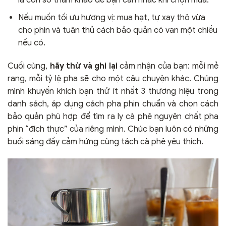
là con số tham khảo để bạn cân nhắc khi chọn mua.
Nếu muốn tối ưu hương vị: mua hạt, tự xay thô vừa
cho phin và tuân thủ cách bảo quản có van một chiều
nếu có.
Cuối cùng,
hãy thử và ghi lại
cảm nhận của bạn: mỗi mẻ
rang, mỗi tỷ lệ pha sẽ cho một câu chuyện khác. Chúng
mình khuyến khích bạn thử ít nhất 3 thương hiệu trong
danh sách, áp dụng cách pha phin chuẩn và chọn cách
bảo quản phù hợp để tìm ra ly cà phê nguyên chất pha
phin “đích thực” của riêng mình. Chúc bạn luôn có những
buổi sáng đầy cảm hứng cùng tách cà phê yêu thích.