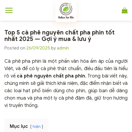
Chuyển
đến
nội
dung
Top 5 cà phê nguyên chất pha phin tốt
nhất 2025 — Gợi ý mua & lưu ý
Posted on
26/09/2025
by
admin
Cà phê pha phin là một phần văn hóa ấm áp của người
Việt, và để có ly cà phê thật chuẩn, điều đầu tiên là hiểu
rõ về
cà phê nguyên chất pha phin
. Trong bài viết này,
chúng mình sẽ giải thích khái niệm, đặc điểm nhận biết và
các loại hạt phổ biến dùng cho phin, giúp bạn dễ dàng
chọn mua và pha một ly cà phê đậm đà, giữ trọn hương
vị truyền thống.
Mục lục
hiện