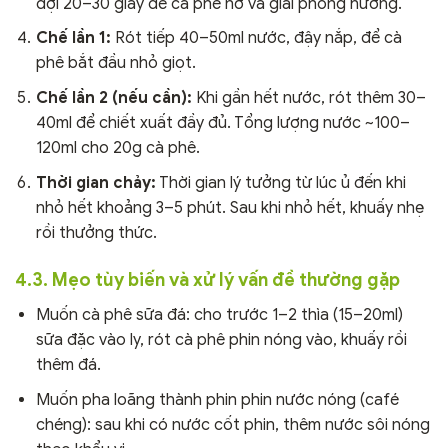
đợi 20–30 giây để cà phê nở và giải phóng hương.
Chế lần 1:
Rót tiếp 40–50ml nước, đậy nắp, để cà
phê bắt đầu nhỏ giọt.
Chế lần 2 (nếu cần):
Khi gần hết nước, rót thêm 30–
40ml để chiết xuất đầy đủ. Tổng lượng nước ~100–
120ml cho 20g cà phê.
Thời gian chảy:
Thời gian lý tưởng từ lúc ủ đến khi
nhỏ hết khoảng 3–5 phút. Sau khi nhỏ hết, khuấy nhẹ
rồi thưởng thức.
4.3. Mẹo tùy biến và xử lý vấn đề thường gặp
Muốn cà phê sữa đá: cho trước 1–2 thìa (15–20ml)
sữa đặc vào ly, rót cà phê phin nóng vào, khuấy rồi
thêm đá.
Muốn pha loãng thành phin phin nước nóng (café
chéng): sau khi có nước cốt phin, thêm nước sôi nóng