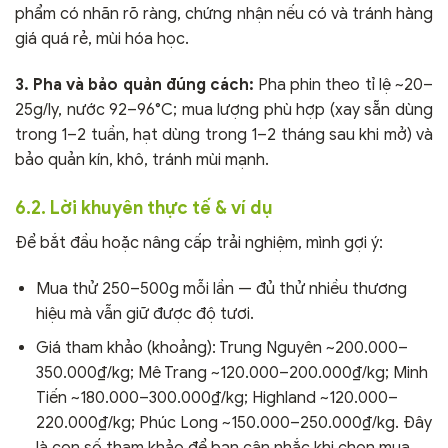
phẩm có nhãn rõ ràng, chứng nhận nếu có và tránh hàng
giá quá rẻ, mùi hóa học.
3. Pha và bảo quản đúng cách:
Pha phin theo tỉ lệ ~20–
25g/ly, nước 92–96°C; mua lượng phù hợp (xay sẵn dùng
trong 1–2 tuần, hạt dùng trong 1–2 tháng sau khi mở) và
bảo quản kín, khô, tránh mùi mạnh.
6.2. Lời khuyên thực tế & ví dụ
Để bắt đầu hoặc nâng cấp trải nghiệm, mình gợi ý:
Mua thử 250–500g mỗi lần — đủ thử nhiều thương
hiệu mà vẫn giữ được độ tươi.
Giá tham khảo (khoảng): Trung Nguyên ~200.000–
350.000₫/kg; Mê Trang ~120.000–200.000₫/kg; Minh
Tiến ~180.000–300.000₫/kg; Highland ~120.000–
220.000₫/kg; Phúc Long ~150.000–250.000₫/kg. Đây