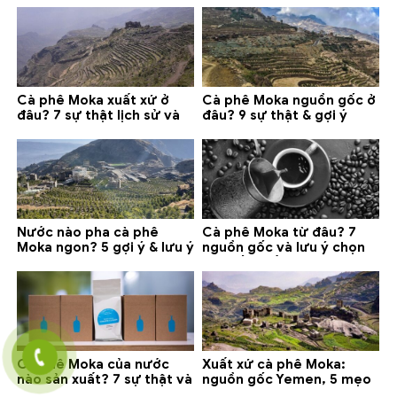
Cà phê Moka xuất xứ ở
Cà phê Moka nguồn gốc ở
đâu? 7 sự thật lịch sử và
đâu? 9 sự thật & gợi ý
lưu ý chọn mua (2026)
chọn mua 2026
Nước nào pha cà phê
Cà phê Moka từ đâu? 7
Moka ngon? 5 gợi ý & lưu ý
nguồn gốc và lưu ý chọn
quan trọng
loại tốt nhất
Cà phê Moka của nước
Xuất xứ cà phê Moka:
nào sản xuất? 7 sự thật và
nguồn gốc Yemen, 5 mẹo
gợi ý đáng mua
phân biệt và gợi ý mua