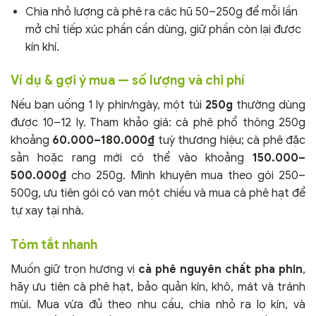
Chia nhỏ lượng cà phê ra các hũ 50–250g để mỗi lần
mở chỉ tiếp xúc phần cần dùng, giữ phần còn lại được
kín khí.
Ví dụ & gợi ý mua — số lượng và chi phí
Nếu bạn uống 1 ly phin/ngày, một túi
250g
thường dùng
được 10–12 ly. Tham khảo giá: cà phê phổ thông 250g
khoảng
60.000–180.000₫
tuỳ thương hiệu; cà phê đặc
sản hoặc rang mới có thể vào khoảng
150.000–
500.000₫
cho 250g. Mình khuyên mua theo gói 250–
500g, ưu tiên gói có van một chiều và mua cà phê hạt để
tự xay tại nhà.
Tóm tắt nhanh
Muốn giữ trọn hương vị
cà phê nguyên chất pha phin
,
hãy ưu tiên cà phê hạt, bảo quản kín, khô, mát và tránh
mùi. Mua vừa đủ theo nhu cầu, chia nhỏ ra lọ kín, và