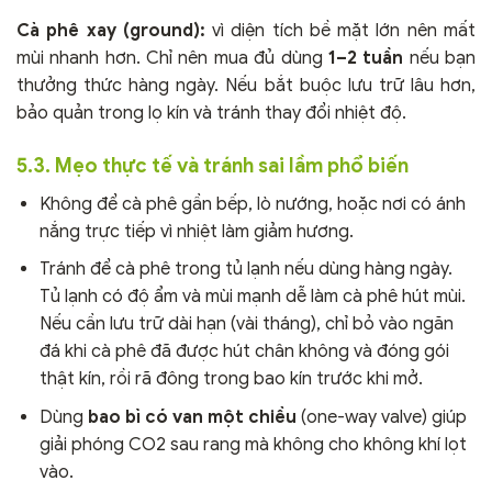
Cà phê xay (ground):
vì diện tích bề mặt lớn nên mất
mùi nhanh hơn. Chỉ nên mua đủ dùng
1–2 tuần
nếu bạn
thưởng thức hàng ngày. Nếu bắt buộc lưu trữ lâu hơn,
bảo quản trong lọ kín và tránh thay đổi nhiệt độ.
5.3. Mẹo thực tế và tránh sai lầm phổ biến
Không để cà phê gần bếp, lò nướng, hoặc nơi có ánh
nắng trực tiếp vì nhiệt làm giảm hương.
Tránh để cà phê trong tủ lạnh nếu dùng hàng ngày.
Tủ lạnh có độ ẩm và mùi mạnh dễ làm cà phê hút mùi.
Nếu cần lưu trữ dài hạn (vài tháng), chỉ bỏ vào ngăn
đá khi cà phê đã được hút chân không và đóng gói
thật kín, rồi rã đông trong bao kín trước khi mở.
Dùng
bao bì có van một chiều
(one-way valve) giúp
giải phóng CO2 sau rang mà không cho không khí lọt
vào.