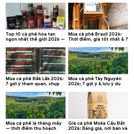
Lạt
Top 10 cà phê hòa tan
Mùa cà phê Brazil 2026:
ngon nhất thế giới 2026 —
Thời điểm, giá tốt nhất & 7
gợi ý đáng mua
lưu ý
Mùa cà phê Đắk Lắk 2026:
Mùa cà phê Tây Nguyên
7 gợi ý tham quan, chụp
2026: 7 gợi ý & lưu ý du
ảnh và lưu ý
lịch tốt nhất
Mùa cà phê là tháng mấy
Giá cà phê Moka Cầu Đất
— thời điểm thu hoạch
2026: Bảng giá, nơi bán và
chính và lưu ý 2026
gợi ý đáng mua