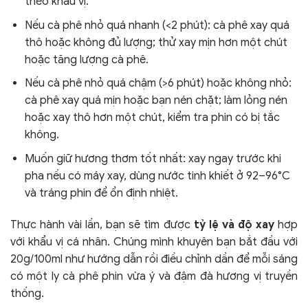
theo khẩu vị.
Nếu cà phê nhỏ quá nhanh (<2 phút): cà phê xay quá
thô hoặc không đủ lượng; thử xay mịn hơn một chút
hoặc tăng lượng cà phê.
Nếu cà phê nhỏ quá chậm (>6 phút) hoặc không nhỏ:
cà phê xay quá mịn hoặc bạn nén chặt; làm lỏng nén
hoặc xay thô hơn một chút, kiểm tra phin có bị tắc
không.
Muốn giữ hương thơm tốt nhất: xay ngay trước khi
pha nếu có máy xay, dùng nước tinh khiết ở 92–96°C
và tráng phin để ổn định nhiệt.
Thực hành vài lần, bạn sẽ tìm được
tỷ lệ và độ xay
hợp
với khẩu vị cá nhân. Chúng mình khuyên bạn bắt đầu với
20g/100ml như hướng dẫn rồi điều chỉnh dần để mỗi sáng
có một ly cà phê phin vừa ý và đậm đà hương vị truyền
thống.