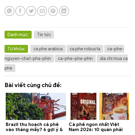
Danh mục:
Tin tức
Từ khóa:
ca phe arabica
ca phe robusta
ca-phe-
nguyen-chat-pha-phin
ca-phe-pha-phin
dia chi mua ca
phe
Bài viết cùng chủ đề:
Brazil thu hoạch cà phê
Cà phê ngon nhất Việt
vào tháng mấy? 6 gợi ý &
Nam 2026: 10 quán phải
lưu ý 2026
thử ở Buôn Ma Thuột, Đà