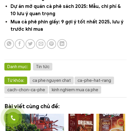
Dự án mở quán cà phê sách 2025: Mẫu, chi phí &
10 lưu ý quan trọng
Mua cà phê phin giấy: 9 gợi ý tốt nhất 2025, lưu ý
trước khi mua
Danh mục:
Tin tức
Từ khóa:
ca phe nguyen chat
ca-phe-hat-rang
cach-chon-ca-phe
kinh nghiem mua ca phe
Bài viết cùng chủ đề: