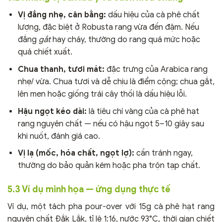
Vị đắng nhẹ, cân bằng:
dấu hiệu của cà phê chất
lượng, đặc biệt ở Robusta rang vừa đến đậm. Nếu
đắng
gắt
hay cháy, thường do rang quá mức hoặc
quá chiết xuất.
Chua thanh, tươi mát:
đặc trưng của Arabica rang
nhẹ/ vừa. Chua tươi và dễ chịu là điểm cộng; chua gắt,
lên men hoặc giống trái cây thối là dấu hiệu lỗi.
Hậu ngọt kéo dài:
là tiêu chí vàng của cà phê hạt
rang nguyên chất — nếu có hậu ngọt 5–10 giây sau
khi nuốt, đánh giá cao.
Vị lạ (mốc, hóa chất, ngọt lợ):
cần tránh ngay,
thường do bảo quản kém hoặc pha trộn tạp chất.
5.3 Ví dụ minh họa — ứng dụng thực tế
Ví dụ, một tách pha pour-over với 15g cà phê hạt rang
nguyên chất Đắk Lắk, tỉ lệ 1:16, nước 93°C, thời gian chiết