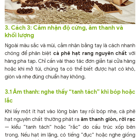
3. Cách 3: Cảm nhận độ cứng, âm thanh và
khối lượng
Ngoài màu sắc và mùi, cảm nhận bằng tay là cách nhanh
chóng để phân biệt
cà phê hạt rang nguyên chất
với
hàng pha tạp. Chỉ cần vài thao tác đơn giản tại cửa hàng
hoặc khi mở túi, chúng ta có thể biết được hạt có khô,
giòn và nhẹ đúng chuẩn hay không.
3.1 Âm thanh: nghe thấy “tanh tách” khi bóp hoặc
lắc
Khi lấy một ít hạt vào lòng bàn tay rồi bóp nhẹ, cà phê
hạt nguyên chất thường phát ra
âm thanh giòn, rời rạc
— kiểu “tanh tách” hoặc “rắc” do cấu trúc xốp bên
trong. Nếu hạt im lặng, có tiếng “đục” hoặc nghe giống