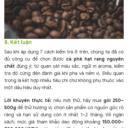
8. Kết luận
Sau khi áp dụng 7 cách kiểm tra ở trên, chúng ta đã có
đủ công cụ để chọn được
cà phê hạt rang nguyên
chất
đúng ý: từ quan sát màu sắc, ngửi m aroma, kiểm
tra độ cứng đến đánh giá khi pha và nếm vị. Điều quan
trọng là kết hợp nhiều tiêu chí chứ không phụ thuộc vào
một dấu hiệu duy nhất.
Lời khuyên thực tế:
nếu mới thử, hãy mua
gói 250–
500g
để thử hương vị; chọn sản phẩm có nguồn gốc rõ
ràng và hạn sử dụng còn ít nhất 1–2 tháng. Về ngân
sách, mức giá tham khảo dao động khoảng
150.000–