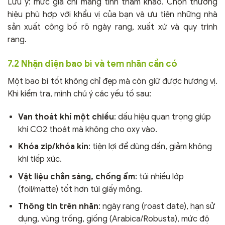
Lưu ý: mức giá chỉ mang tính tham khảo. Chọn thương
hiệu phù hợp với khẩu vị của bạn và ưu tiên những nhà
sản xuất công bố rõ ngày rang, xuất xứ và quy trình
rang.
7.2 Nhận diện bao bì và tem nhãn cần có
Một bao bì tốt không chỉ đẹp mà còn giữ được hương vị.
Khi kiểm tra, mình chú ý các yếu tố sau:
Van thoát khí một chiều
: dấu hiệu quan trọng giúp
khí CO2 thoát mà không cho oxy vào.
Khóa zip/khóa kín
: tiện lợi để dùng dần, giảm không
khí tiếp xúc.
Vật liệu chắn sáng, chống ẩm
: túi nhiều lớp
(foil/matte) tốt hơn túi giấy mỏng.
Thông tin trên nhãn
: ngày rang (roast date), hạn sử
dụng, vùng trồng, giống (Arabica/Robusta), mức độ