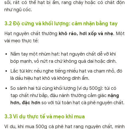
sỏi, rất có thể hạt bị ẩm, rang cháy hoặc có chất độn
như ngũ cốc.
3.2 Độ cứng và khối lượng: cảm nhận bằng tay
Hạt nguyên chất thường
khô ráo, hơi xốp và nhẹ
. Một
vài mẹo thực tế:
Nắm tay một nhúm hạt: hạt nguyên chất dễ vỡ khi
bóp mạnh, vỏ nứt ra chứ không quá dai hoặc dính.
Lắc túi kín: nếu nghe tiếng nhiều hạt va chạm nhỏ, đó
là dấu hiệu hạt khô và không dính ẩm.
So sánh hai túi cùng khối lượng (ví dụ 500g): túi có
tạp chất như bắp, đậu nành thường cảm giác
nặng
hơn, đặc hơn
so với túi toàn hạt cà phê nguyên chất.
3.3 Ví dụ thực tế và mẹo khi mua
Ví dụ, khi mua 500g cà phê hạt rang nguyên chất, mình