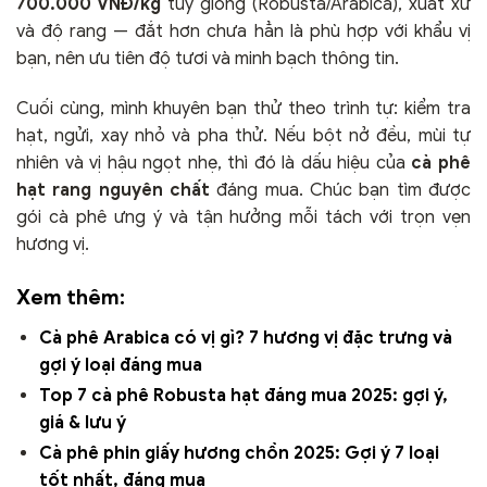
700.000 VNĐ/kg
tùy giống (Robusta/Arabica), xuất xứ
và độ rang — đắt hơn chưa hẳn là phù hợp với khẩu vị
bạn, nên ưu tiên độ tươi và minh bạch thông tin.
Cuối cùng, mình khuyên bạn thử theo trình tự: kiểm tra
hạt, ngửi, xay nhỏ và pha thử. Nếu bột nở đều, mùi tự
nhiên và vị hậu ngọt nhẹ, thì đó là dấu hiệu của
cà phê
hạt rang nguyên chất
đáng mua. Chúc bạn tìm được
gói cà phê ưng ý và tận hưởng mỗi tách với trọn vẹn
hương vị.
Xem thêm:
Cà phê Arabica có vị gì? 7 hương vị đặc trưng và
gợi ý loại đáng mua
Top 7 cà phê Robusta hạt đáng mua 2025: gợi ý,
giá & lưu ý
Cà phê phin giấy hương chồn 2025: Gợi ý 7 loại
tốt nhất, đáng mua