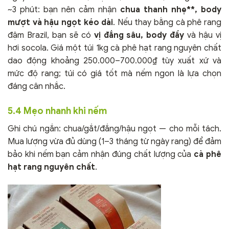
~3 phút: bạn nên cảm nhận
chua thanh nhẹ**, body
mượt và hậu ngọt kéo dài
. Nếu thay bằng cà phê rang
đậm Brazil, bạn sẽ có
vị đắng sâu, body đầy
và hậu vị
hơi socola. Giá một túi 1kg cà phê hạt rang nguyên chất
dao động khoảng 250.000–700.000₫ tùy xuất xứ và
mức độ rang; túi có giá tốt mà nếm ngon là lựa chọn
đáng cân nhắc.
5.4 Mẹo nhanh khi nếm
Ghi chú ngắn: chua/gắt/đắng/hậu ngọt — cho mỗi tách.
Mua lượng vừa đủ dùng (1–3 tháng từ ngày rang) để đảm
bảo khi nếm bạn cảm nhận đúng chất lượng của
cà phê
hạt rang nguyên chất
.