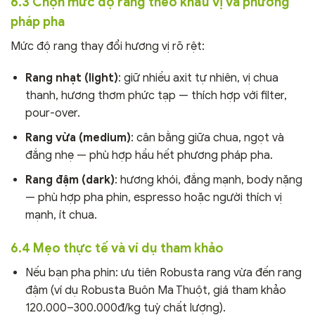
6.3 Chọn mức độ rang theo khẩu vị và phương
pháp pha
Mức độ rang thay đổi hương vị rõ rệt:
Rang nhạt (light)
: giữ nhiều axit tự nhiên, vị chua
thanh, hương thơm phức tạp — thích hợp với filter,
pour-over.
Rang vừa (medium)
: cân bằng giữa chua, ngọt và
đắng nhẹ — phù hợp hầu hết phương pháp pha.
Rang đậm (dark)
: hương khói, đắng mạnh, body nặng
— phù hợp pha phin, espresso hoặc người thích vị
mạnh, ít chua.
6.4 Mẹo thực tế và ví dụ tham khảo
Nếu bạn pha phin: ưu tiên Robusta rang vừa đến rang
đậm (ví dụ Robusta Buôn Ma Thuột, giá tham khảo
120.000–300.000đ/kg tuỳ chất lượng).