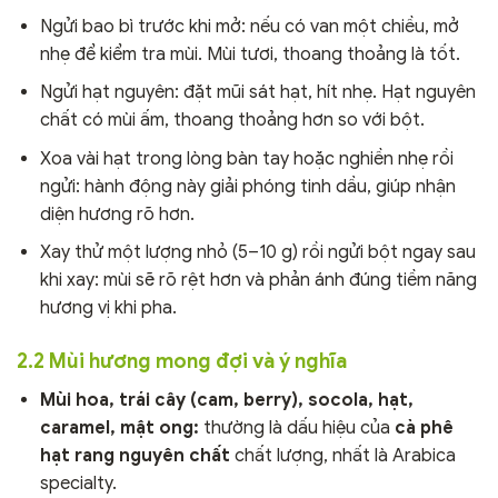
Ngửi bao bì trước khi mở: nếu có van một chiều, mở
nhẹ để kiểm tra mùi. Mùi tươi, thoang thoảng là tốt.
Ngửi hạt nguyên: đặt mũi sát hạt, hít nhẹ. Hạt nguyên
chất có mùi ấm, thoang thoảng hơn so với bột.
Xoa vài hạt trong lòng bàn tay hoặc nghiền nhẹ rồi
ngửi: hành động này giải phóng tinh dầu, giúp nhận
diện hương rõ hơn.
Xay thử một lượng nhỏ (5–10 g) rồi ngửi bột ngay sau
khi xay: mùi sẽ rõ rệt hơn và phản ánh đúng tiềm năng
hương vị khi pha.
2.2 Mùi hương mong đợi và ý nghĩa
Mùi hoa, trái cây (cam, berry), socola, hạt,
caramel, mật ong:
thường là dấu hiệu của
cà phê
hạt rang nguyên chất
chất lượng, nhất là Arabica
specialty.