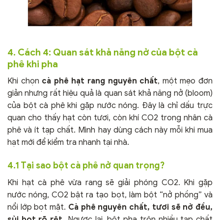
4. Cách 4: Quan sát khả năng nở của bột cà
phê khi pha
Khi chọn
cà phê hạt rang nguyên chất
, một mẹo đơn
giản nhưng rất hiệu quả là quan sát khả năng nở (bloom)
của bột cà phê khi gặp nước nóng. Đây là chỉ dấu trực
quan cho thấy hạt còn tươi, còn khí CO2 trong nhân cà
phê và ít tạp chất. Mình hay dùng cách này mỗi khi mua
hạt mới để kiểm tra nhanh tại nhà.
4.1 Tại sao bột cà phê nở quan trọng?
Khi hạt cà phê vừa rang sẽ giải phóng CO2. Khi gặp
nước nóng, CO2 bật ra tạo bọt, làm bột “nở phồng” và
nổi lớp bọt mặt.
Cà phê nguyên chất, tươi sẽ nở đều,
sủi bọt rõ rệt.
Ngược lại, bột pha trộn nhiều tạp chất