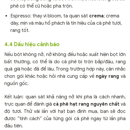
phê có thể cũ hoặc pha trộn.
Espresso: thay vì bloom, ta quan sát
crema
; crema
dày, mịn và màu hổ phách là tín hiệu của cà phê tươi,
rang tốt.
4.4 Dấu hiệu cảnh báo
Nếu bột không nở, nở không đều hoặc xuất hiện bọt lớn
bất thường, có thể là do cà phê bị trộn bắp/đậu, rang
quá già hoặc đã để lâu. Trong trường hợp này, cân nhắc
chọn gói khác hoặc hỏi nhà cung cấp về
ngày rang
và
nguồn gốc.
Kết luận: quan sát khả năng nở khi pha là cách nhanh,
trực quan để đánh giá
cà phê hạt rang nguyên chất
và
độ tươi. Thử vài lần với hạt bạn định mua, bạn sẽ đọc
được “tính cách” của từng gói cà phê ngay từ lần pha
đầu tiên.