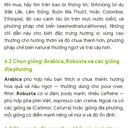
Khi mua, hãy tìm trên bao bì thông tin: tỉnh/vùng (ví dụ
Đắk Lắk, Lâm Đồng, Buôn Ma Thuột, hoặc Colombia,
Ethiopia), độ cao canh tác (m trên mực nước biển), và
phương pháp chế biến (washed/natural/honey). Những
chỉ dẫn này cho biết đặc trưng hương vị: vùng cao
thường cho hương thơm và độ chua thanh hơn, phương
pháp chế biến natural thường ngọt và trái cây hơn.
6.2 Chọn giống: Arabica, Robusta và các giống
địa phương
Arabica
phù hợp nếu bạn thích vị chua thanh, hương
hoa quả và hậu ngọt — thường dùng cho pour-over,
filter.
Robusta
có vị đậm, body mạnh, nhiều caffeine —
phù hợp pha phin Việt, espresso cần crema. Ngoài ra có
các giống lai (Catimor, Caturra) hoặc giống địa phương,
mỗi giống có điểm mạnh riêng về mùi vị và độ ổn định.