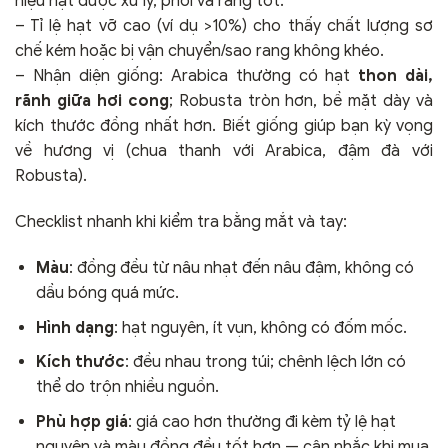
hiệu hạt được xử lý, phơi và rang tốt.
– Tỉ lệ hạt vỡ cao (ví dụ >10%) cho thấy chất lượng sơ
chế kém hoặc bị vận chuyển/sao rang không khéo.
– Nhận diện giống: Arabica thường có hạt
thon dài,
rãnh giữa hơi cong
; Robusta tròn hơn, bề mặt dày và
kích thước đồng nhất hơn. Biết giống giúp bạn kỳ vọng
về hương vị (chua thanh với Arabica, đậm đà với
Robusta).
Checklist nhanh khi kiểm tra bằng mắt và tay:
Màu
: đồng đều từ nâu nhạt đến nâu đậm, không có
dầu bóng quá mức.
Hình dạng
: hạt nguyên, ít vụn, không có đốm mốc.
Kích thước
: đều nhau trong túi; chênh lệch lớn có
thể do trộn nhiều nguồn.
Phù hợp giá
: giá cao hơn thường đi kèm tỷ lệ hạt
nguyên và màu đồng đều tốt hơn — cân nhắc khi mua