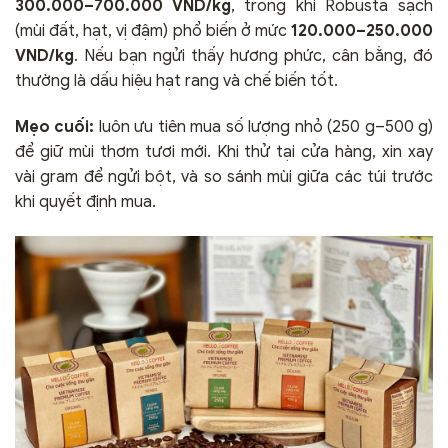
300.000–700.000 VND/kg
, trong khi Robusta sạch
(mùi đất, hạt, vị đậm) phổ biến ở mức
120.000–250.000
VND/kg
. Nếu bạn ngửi thấy hương phức, cân bằng, đó
thường là dấu hiệu hạt rang và chế biến tốt.
Mẹo cuối:
luôn ưu tiên mua số lượng nhỏ (250 g–500 g)
để giữ mùi thơm tươi mới. Khi thử tại cửa hàng, xin xay
vài gram để ngửi bột, và so sánh mùi giữa các túi trước
khi quyết định mua.