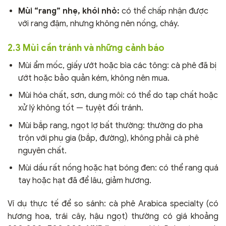
Mùi “rang” nhẹ, khói nhỏ:
có thể chấp nhận được
với rang đậm, nhưng không nên nồng, cháy.
2.3 Mùi cần tránh và những cảnh báo
Mùi ẩm mốc, giấy ướt hoặc bìa các tông: cà phê đã bị
ướt hoặc bảo quản kém, không nên mua.
Mùi hóa chất, sơn, dung môi: có thể do tạp chất hoặc
xử lý không tốt — tuyệt đối tránh.
Mùi bắp rang, ngọt lợ bất thường: thường do pha
trộn với phụ gia (bắp, đường), không phải cà phê
nguyên chất.
Mùi dầu rất nồng hoặc hạt bóng đen: có thể rang quá
tay hoặc hạt đã để lâu, giảm hương.
Ví dụ thực tế để so sánh: cà phê Arabica specialty (có
hương hoa, trái cây, hậu ngọt) thường có giá khoảng