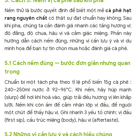
5. Cách 5: Nếm vị cà phê sau khi pha
Nếm thử là bước quyết định để biết một mẻ
cà phê hạt
rang nguyên chất
có thật sự đạt chuẩn hay không. Sau
khi pha, chúng ta cần đánh giá nhanh các tầng hương vị:
độ đắng, độ chua, hậu vị và cảm giác miệng. Phần này
hướng dẫn cách nếm đúng, những vị cần lưu ý và ví dụ
minh họa để bạn tự tin chọn mua hoặc đánh giá cà phê.
5.1 Cách nếm đúng — bước đơn giản nhưng quan
trọng
Chuẩn bị một tách pha theo tỉ lệ phổ biến 15g cà phê :
240–250ml nước ở 92–96°C. Khi nếm, hãy húp mạnh
(slurp) để hơi khí hoà vào, giúp trải đều hương vị lên khắp
lưỡi. Nếm khi còn ấm để cảm nhận lớp vị đầu, để nguội
một chút để thấy hậu vị. Ghi nhanh 3 yếu tố chính: vị đầu
(first sip), cấu trúc miệng (body), hậu vị (aftertaste).
5.2 Những vị cần lưu ý và cách hiểu chúng