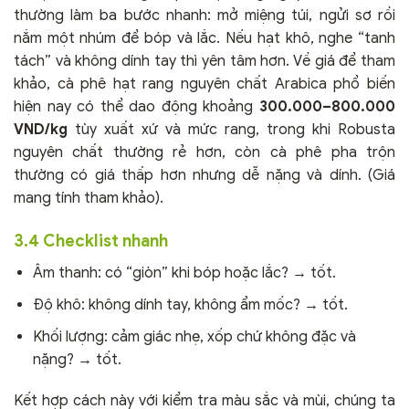
thường làm ba bước nhanh: mở miệng túi, ngửi sơ rồi
nắm một nhúm để bóp và lắc. Nếu hạt khô, nghe “tanh
tách” và không dính tay thì yên tâm hơn. Về giá để tham
khảo, cà phê hạt rang nguyên chất Arabica phổ biến
hiện nay có thể dao động khoảng
300.000–800.000
VND/kg
tùy xuất xứ và mức rang, trong khi Robusta
nguyên chất thường rẻ hơn, còn cà phê pha trộn
thường có giá thấp hơn nhưng dễ nặng và dính. (Giá
mang tính tham khảo).
3.4 Checklist nhanh
Âm thanh: có “giòn” khi bóp hoặc lắc? → tốt.
Độ khô: không dính tay, không ẩm mốc? → tốt.
Khối lượng: cảm giác nhẹ, xốp chứ không đặc và
nặng? → tốt.
Kết hợp cách này với kiểm tra màu sắc và mùi, chúng ta