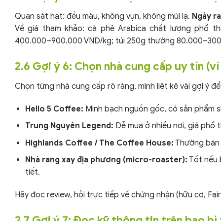
Quan sát hạt: đều màu, không vụn, không mùi lạ.
Ngày r
Về giá tham khảo: cà phê Arabica chất lượng phổ th
400.000–900.000 VND/kg; túi 250g thường 80.000–300
2.6 Gợi ý 6: Chọn nhà cung cấp uy tín (ví
Chọn từng nhà cung cấp rõ ràng, mình liệt kê vài gợi ý đ
Hello 5 Coffee:
Minh bạch nguồn gốc, có sản phẩm sin
Trung Nguyên Legend:
Dễ mua ở nhiều nơi, giá phổ 
Highlands Coffee / The Coffee House:
Thường bán h
Nhà rang xay địa phương (micro-roaster):
Tốt nếu 
tiết.
Hãy đọc review, hỏi trực tiếp về chứng nhận (hữu cơ, Fai
2.7 Gợi ý 7: Đọc kỹ thông tin trên bao b