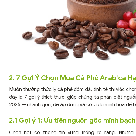
2. 7 Gợi Ý Chọn Mua Cà Phê Arabica Hạ
Muốn thưởng thức ly cà phê đậm đà, tinh tế thì việc ch
đây là 7 gợi ý thiết thực, giúp chúng ta phân biệt ng
2025 — nhanh gọn, dễ áp dụng và có ví dụ minh họa để 
2.1 Gợi ý 1: Ưu tiên nguồn gốc minh bạch
Chọn hạt có thông tin vùng trồng rõ ràng. Những