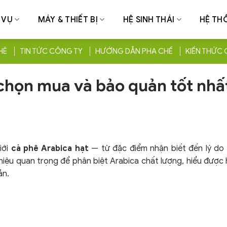
 VỤ
MÁY & THIẾT BỊ
HỆ SINH THÁI
HỆ TH
HÊ
TIN TỨC CÔNG TY
HƯỚNG DẪN PHA CHẾ
KIẾN THỨC 
 chọn mua và bảo quản tốt nhấ
iới
cà phê Arabica hạt
— từ đặc điểm nhận biết đến lý do 
iệu quan trọng để phân biệt Arabica chất lượng, hiểu được 
ản.