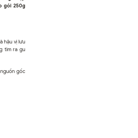
o gói 250g
à hậu vị lưu
g tìm ra gu
ừ nguồn gốc