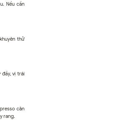
au. Nếu cần
 khuyên thử
đầy, vị trái
presso cân
y rang.