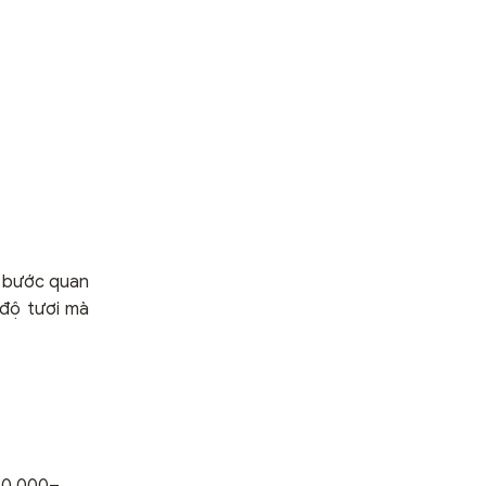
 bước quan
 độ tươi mà
~50.000–