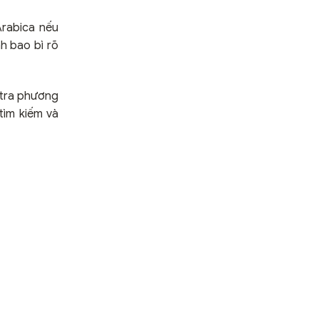
Arabica nếu
h bao bì rõ
 tra phương
tìm kiếm và