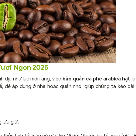
Tươi Ngon 2025
h dịu như lúc mới rang, việc
bảo quản cà phê arabica hạt
là
ế, dễ áp dụng ở nhà hoặc quán nhỏ, giúp chúng ta kéo dài
 lưu giữ.
c thủy tinh tối màu có nắp kín. Ví dụ: Mason jar tối màu (giá 