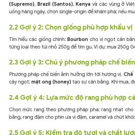
(Supremo)
,
Brazil (Santos)
,
Kenya
và các vùng ở Việt
uống hàng ngày, chọn single-origin để khám phá; nếu muố
2.2 Gợi ý 2: Chọn giống phù hợp khẩu vị
Tìm hiểu các giống chính:
Bourbon
cho vị ngọt cân bằ
từng loại theo túi nhỏ 250g để tìm gu. Ví dụ: mua 250g G
2.3 Gợi ý 3: Chú ý phương pháp chế biến
Phương pháp chế biến ảnh hưởng lớn tới hương vị.
Chế 
cây ngọt;
mật ong (honey)
tạo sự cân bằng. Khi mua, đ
2.4 Gợi ý 4: Lựa mức độ rang phù hợp c
Chọn mức rang theo phương pháp pha: rang nhạt cho 
bằng, rang đậm cho phin ưa vị đậm, caramel và chút khói.
2.5 Gợi ý 5: Kiểm tra độ tươi và chất lư