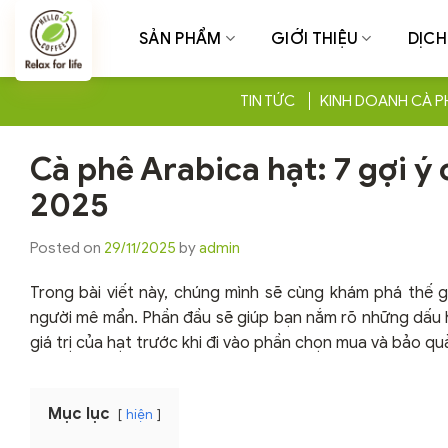
Chuyển
đến
SẢN PHẨM
GIỚI THIỆU
DỊCH
nội
dung
TIN TỨC
KINH DOANH CÀ P
Cà phê Arabica hạt: 7 gợi ý
2025
Posted on
29/11/2025
by
admin
Trong bài viết này, chúng mình sẽ cùng khám phá thế g
người mê mẩn. Phần đầu sẽ giúp bạn nắm rõ những dấu h
giá trị của hạt trước khi đi vào phần chọn mua và bảo qu
Mục lục
hiện