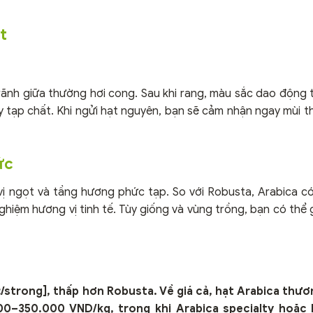
t
rãnh giữa thường hơi cong. Sau khi rang, màu sắc dao động 
y tạp chất. Khi ngửi hạt nguyên, bạn sẽ cảm nhận ngay mùi
ức
ị ngọt và tầng hương phức tạp. So với Robusta, Arabica có 
nghiệm hương vị tinh tế. Tùy giống và vùng trồng, bạn có thể 
/strong], thấp hơn Robusta. Về giá cả, hạt Arabica thư
00–350.000 VND/kg
, trong khi Arabica specialty hoặc