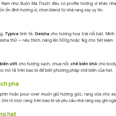
 Nam như Buôn Ma Thuột đều có profile hương vị khác nh
n ổn định hương vị, chọn blend từ nhà rang xay uy tín.
ng,
Typica
tinh tế,
Geisha
cho hương hoa trái nổi bật. Mình
eisha thử — nếu thích, nâng lên 500g hoặc 1kg cho tiết kiệm.
biến ướt
cho hương sạch, chua nổi;
chế biến khô
cho body 
ọc mô tả trên bao bì để biết phương pháp chế biến của hạt.
ách pha
phin hoặc pour-over muốn giữ hương gốc, rang vừa cho es
 Ghi rõ mức rang trên bao bì và yêu cầu nhà rang xay ghi ngà
ợng hạt