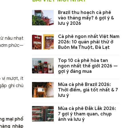
Brazil thu hoạch cà phê
vào tháng mấy? 6 gợi ý &
lưu ý 2026
Cà phê ngon nhất Việt Nam
từ nâu nhạt
2026: 10 quán phải thử ở
 thơm phức—
Buôn Ma Thuột, Đà Lạt
Top 10 cà phê hòa tan
ngon nhất thế giới 2026 —
gợi ý đáng mua
vị mượt, ít
Mùa cà phê Brazil 2026:
gặp ghi chú
Thời điểm, giá tốt nhất & 7
lưu ý
Mùa cà phê Đắk Lắk 2026:
7 gợi ý tham quan, chụp
ơng mại phổ
ảnh và lưu ý
 hàng nhập