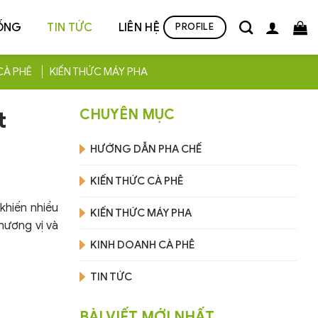
ỐNG
TIN TỨC
LIÊN HỆ
PROFILE
CÀ PHÊ
KIẾN THỨC MÁY PHA
t
CHUYÊN MỤC
HƯỚNG DẪN PHA CHẾ
KIẾN THỨC CÀ PHÊ
khiến nhiều
KIẾN THỨC MÁY PHA
hương vị và
KINH DOANH CÀ PHÊ
TIN TỨC
BÀI VIẾT MỚI NHẤT