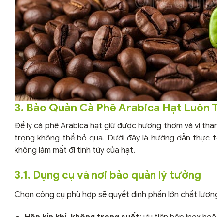
3. Bảo Quản Cà Phê Arabica Hạt Luôn 
Để ly cà phê Arabica hạt giữ được hương thơm và vị than
trọng không thể bỏ qua. Dưới đây là hướng dẫn thực t
không làm mất đi tinh túy của hạt.
3.1. Dụng cụ và nơi bảo quản lý tưởng
Chọn công cụ phù hợp sẽ quyết định phần lớn chất lượng
Hộp kín khí, không trong suốt
: ưu tiên hộp inox hoặ