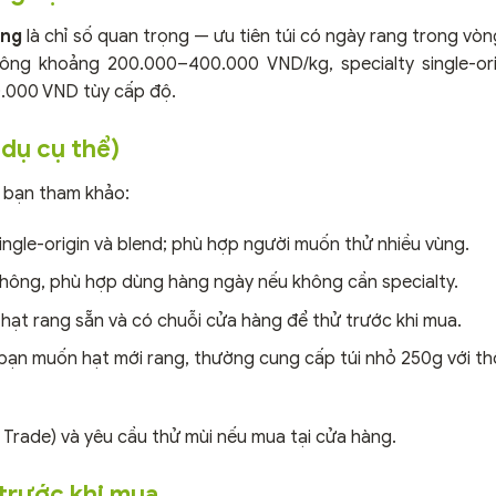
ang
là chỉ số quan trọng — ưu tiên túi có ngày rang trong vòn
ông khoảng 200.000–400.000 VND/kg, specialty single-ori
.000 VND tùy cấp độ.
 dụ cụ thể)
ể bạn tham khảo:
gle-origin và blend; phù hợp người muốn thử nhiều vùng.
thông, phù hợp dùng hàng ngày nếu không cần specialty.
ạt rang sẵn và có chuỗi cửa hàng để thử trước khi mua.
bạn muốn hạt mới rang, thường cung cấp túi nhỏ 250g với thô
r Trade) và yêu cầu thử mùi nếu mua tại cửa hàng.
ì trước khi mua