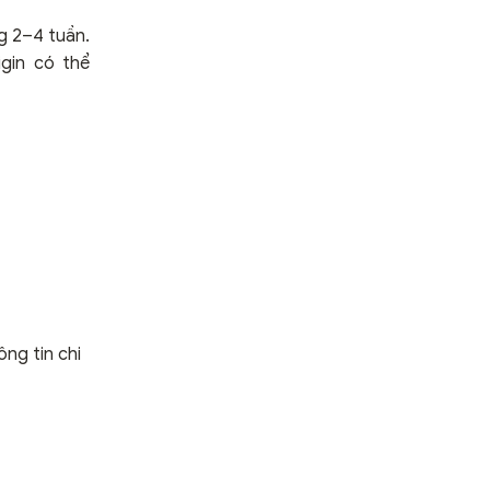
g 2–4 tuần.
gin có thể
ng tin chi