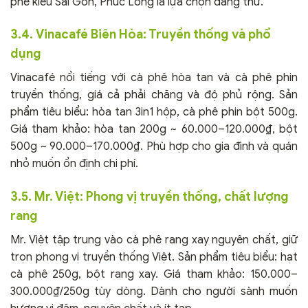
phê kiểu Sài Gòn, Phúc Long là lựa chọn đáng thử.
3.4.
Vinacafé Biên Hòa
: Truyền thống và phổ
dụng
Vinacafé nổi tiếng với cà phê hòa tan và cà phê phin
truyền thống, giá cả phải chăng và độ phủ rộng. Sản
phẩm tiêu biểu: hòa tan 3in1 hộp, cà phê phin bột 500g.
Giá tham khảo: hòa tan 200g ~ 60.000–120.000₫, bột
500g ~ 90.000–170.000₫. Phù hợp cho gia đình và quán
nhỏ muốn ổn định chi phí.
3.5.
Mr. Việt
: Phong vị truyền thống, chất lượng
rang
Mr. Việt tập trung vào cà phê rang xay nguyên chất, giữ
trọn phong vị truyền thống Việt. Sản phẩm tiêu biểu: hạt
cà phê 250g, bột rang xay. Giá tham khảo: 150.000–
300.000₫/250g tùy dòng. Dành cho người sành muốn