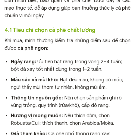
bạn nhận biết, bảo quản và pha chế. Dưới đây là các
mẹo thực tế, dễ áp dụng giúp bạn thưởng thức ly cà phê
chuẩn vị mỗi ngày.
4.1 Tiêu chí chọn cà phê chất lượng
Khi mua, mình thường kiểm tra những điểm sau để chọn
được
cà phê ngon
:
Ngày rang:
Ưu tiên hạt rang trong vòng 2–4 tuần;
bột đã xay tốt nhất dùng trong 1–2 tuần.
Màu sắc và mùi khô:
Hạt đều màu, không có mốc;
ngửi thấy mùi thơm tự nhiên, không mùi ẩm.
Thông tin nguồn gốc:
Nên chọn sản phẩm ghi rõ
vùng trồng, quy trình (rửa/khô), cấp độ rang.
Hương vị mong muốn:
Nếu thích đậm, chọn
Robusta/Culi; thích thanh, chọn Arabica/Moka.
Giá tham khảo:
Cà phê phổ thông rang xay: