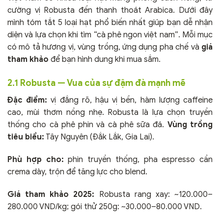
cường vị Robusta đến thanh thoát Arabica. Dưới đây
mình tóm tắt 5 loại hạt phổ biến nhất giúp bạn dễ nhận
diện và lựa chọn khi tìm “cà phê ngon việt nam”. Mỗi mục
có mô tả hương vị, vùng trồng, ứng dụng pha chế và
giá
tham khảo
để bạn hình dung khi mua sắm.
2.1 Robusta — Vua của sự đậm đà mạnh mẽ
Đặc điểm:
vị đắng rõ, hậu vị bền, hàm lượng caffeine
cao, mùi thơm nồng nhẹ. Robusta là lựa chọn truyền
thống cho cà phê phin và cà phê sữa đá.
Vùng trồng
tiêu biểu:
Tây Nguyên (Đắk Lắk, Gia Lai).
Phù hợp cho:
phin truyền thống, pha espresso cần
crema dày, trộn để tăng lực cho blend.
Giá tham khảo 2025:
Robusta rang xay: ~120.000–
280.000 VND/kg; gói thử 250g: ~30.000–80.000 VND.