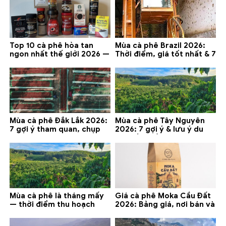
Top 10 cà phê hòa tan
Mùa cà phê Brazil 2026:
ngon nhất thế giới 2026 —
Thời điểm, giá tốt nhất & 7
gợi ý đáng mua
lưu ý
Mùa cà phê Đắk Lắk 2026:
Mùa cà phê Tây Nguyên
7 gợi ý tham quan, chụp
2026: 7 gợi ý & lưu ý du
ảnh và lưu ý
lịch tốt nhất
Mùa cà phê là tháng mấy
Giá cà phê Moka Cầu Đất
— thời điểm thu hoạch
2026: Bảng giá, nơi bán và
chính và lưu ý 2026
gợi ý đáng mua