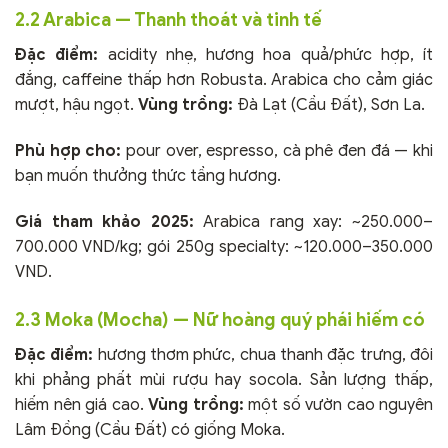
2.2 Arabica — Thanh thoát và tinh tế
Đặc điểm:
acidity nhẹ, hương hoa quả/phức hợp, ít
đắng, caffeine thấp hơn Robusta. Arabica cho cảm giác
mượt, hậu ngọt.
Vùng trồng:
Đà Lạt (Cầu Đất), Sơn La.
Phù hợp cho:
pour over, espresso, cà phê đen đá — khi
bạn muốn thưởng thức tầng hương.
Giá tham khảo 2025:
Arabica rang xay: ~250.000–
700.000 VND/kg; gói 250g specialty: ~120.000–350.000
VND.
2.3 Moka (Mocha) — Nữ hoàng quý phái hiếm có
Đặc điểm:
hương thơm phức, chua thanh đặc trưng, đôi
khi phảng phất mùi rượu hay socola. Sản lượng thấp,
hiếm nên giá cao.
Vùng trồng:
một số vườn cao nguyên
Lâm Đồng (Cầu Đất) có giống Moka.