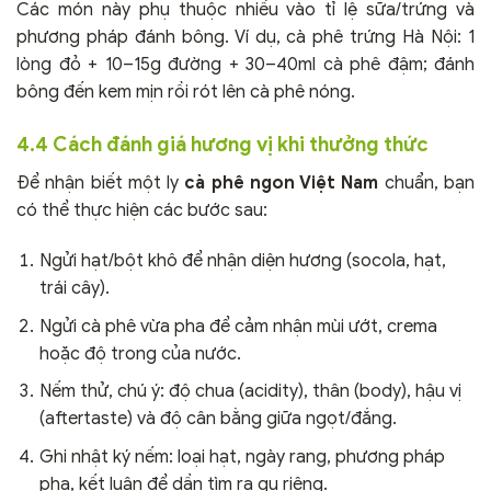
Các món này phụ thuộc nhiều vào tỉ lệ sữa/trứng và
phương pháp đánh bông. Ví dụ, cà phê trứng Hà Nội: 1
lòng đỏ + 10–15g đường + 30–40ml cà phê đậm; đánh
bông đến kem mịn rồi rót lên cà phê nóng.
4.4 Cách đánh giá hương vị khi thưởng thức
Để nhận biết một ly
cà phê ngon Việt Nam
chuẩn, bạn
có thể thực hiện các bước sau:
Ngửi hạt/bột khô để nhận diện hương (socola, hạt,
trái cây).
Ngửi cà phê vừa pha để cảm nhận mùi ướt, crema
hoặc độ trong của nước.
Nếm thử, chú ý: độ chua (acidity), thân (body), hậu vị
(aftertaste) và độ cân bằng giữa ngọt/đắng.
Ghi nhật ký nếm: loại hạt, ngày rang, phương pháp
pha, kết luận để dần tìm ra gu riêng.