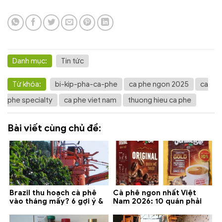
Danh mục:
Tin tức
Từ khóa:
bi-kip-pha-ca-phe
ca phe ngon 2025
ca
phe specialty
ca phe viet nam
thuong hieu ca phe
Bài viết cùng chủ đề:
Brazil thu hoạch cà phê
Cà phê ngon nhất Việt
vào tháng mấy? 6 gợi ý &
Nam 2026: 10 quán phải
lưu ý 2026
thử ở Buôn Ma Thuột, Đà
Lạt