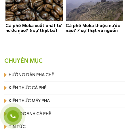
Cà phê Moka xuất phát từ
Cà phê Moka thuộc nước
nước nào? 6 sự thật bất
nào? 7 sự thật và nguồn
ngờ về Yemen
gốc bạn nên biết
CHUYÊN MỤC
HƯỚNG DẪN PHA CHẾ
KIẾN THỨC CÀ PHÊ
KIẾN THỨC MÁY PHA
KINH DOANH CÀ PHÊ
TIN TỨC