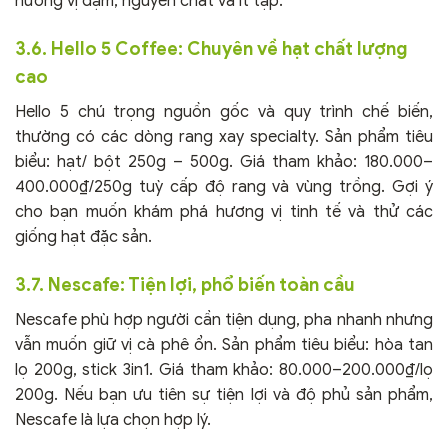
hương vị đậm, nguyên chất và ít tạp.
3.6.
Hello 5 Coffee
: Chuyên về hạt chất lượng
cao
Hello 5 chú trọng nguồn gốc và quy trình chế biến,
thường có các dòng rang xay specialty. Sản phẩm tiêu
biểu: hạt/ bột 250g – 500g. Giá tham khảo: 180.000–
400.000₫/250g tuỳ cấp độ rang và vùng trồng. Gợi ý
cho bạn muốn khám phá hương vị tinh tế và thử các
giống hạt đặc sản.
3.7.
Nescafe
: Tiện lợi, phổ biến toàn cầu
Nescafe phù hợp người cần tiện dụng, pha nhanh nhưng
vẫn muốn giữ vị cà phê ổn. Sản phẩm tiêu biểu: hòa tan
lọ 200g, stick 3in1. Giá tham khảo: 80.000–200.000₫/lọ
200g. Nếu bạn ưu tiên sự tiện lợi và độ phủ sản phẩm,
Nescafe là lựa chọn hợp lý.