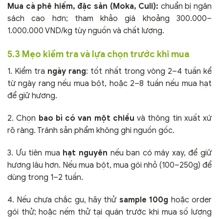
Mua cà phê hiếm, đặc sản (Moka, Culi):
chuẩn bị ngân
sách cao hơn; tham khảo giá khoảng 300.000–
1.000.000 VND/kg tùy nguồn và chất lượng.
5.3 Mẹo kiểm tra và lựa chọn trước khi mua
1. Kiểm tra
ngày rang
: tốt nhất trong vòng 2–4 tuần kể
từ ngày rang nếu mua bột, hoặc 2–8 tuần nếu mua hạt
để giữ hương.
2. Chọn
bao bì có van một chiều
và thông tin xuất xứ
rõ ràng. Tránh sản phẩm không ghi nguồn gốc.
3. Ưu tiên mua
hạt nguyên
nếu bạn có máy xay, để giữ
hương lâu hơn. Nếu mua bột, mua gói nhỏ (100–250g) để
dùng trong 1–2 tuần.
4. Nếu chưa chắc gu, hãy thử
sample 100g
hoặc order
gói thử; hoặc nếm thử tại quán trước khi mua số lượng