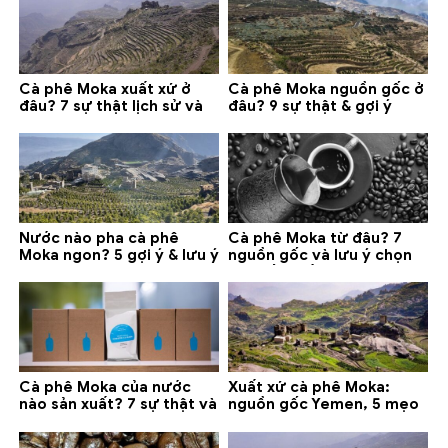
Cà phê Moka xuất xứ ở
Cà phê Moka nguồn gốc ở
đâu? 7 sự thật lịch sử và
đâu? 9 sự thật & gợi ý
lưu ý chọn mua (2026)
chọn mua 2026
Nước nào pha cà phê
Cà phê Moka từ đâu? 7
Moka ngon? 5 gợi ý & lưu ý
nguồn gốc và lưu ý chọn
quan trọng
loại tốt nhất
Cà phê Moka của nước
Xuất xứ cà phê Moka:
nào sản xuất? 7 sự thật và
nguồn gốc Yemen, 5 mẹo
gợi ý đáng mua
phân biệt và gợi ý mua