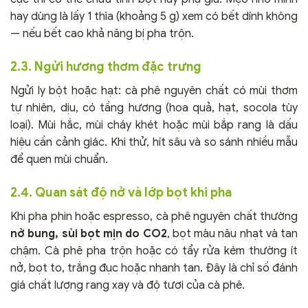
hay dùng là lấy 1 thìa (khoảng 5 g) xem có bết dính không
— nếu bết cao khả năng bị pha trộn.
2.3. Ngửi hương thơm đặc trưng
Ngửi ly bột hoặc hạt: cà phê nguyên chất có mùi thơm
tự nhiên, dịu, có tầng hương (hoa quả, hạt, socola tùy
loại). Mùi hắc, mùi cháy khét hoặc mùi bắp rang là dấu
hiệu cần cảnh giác. Khi thử, hít sâu và so sánh nhiều mẫu
để quen mùi chuẩn.
2.4. Quan sát độ nở và lớp bọt khi pha
Khi pha phin hoặc espresso, cà phê nguyên chất thường
nở bung, sủi bọt mịn do CO2
, bọt màu nâu nhạt và tan
chậm. Cà phê pha trộn hoặc có tẩy rửa kém thường ít
nở, bọt to, trắng đục hoặc nhanh tan. Đây là chỉ số đánh
giá chất lượng rang xay và độ tươi của cà phê.