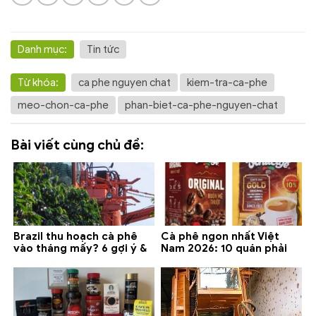
Danh mục:
Tin tức
Từ khóa:
ca phe nguyen chat
kiem-tra-ca-phe
meo-chon-ca-phe
phan-biet-ca-phe-nguyen-chat
Bài viết cùng chủ đề:
Brazil thu hoạch cà phê
Cà phê ngon nhất Việt
vào tháng mấy? 6 gợi ý &
Nam 2026: 10 quán phải
lưu ý 2026
thử ở Buôn Ma Thuột, Đà
Lạt