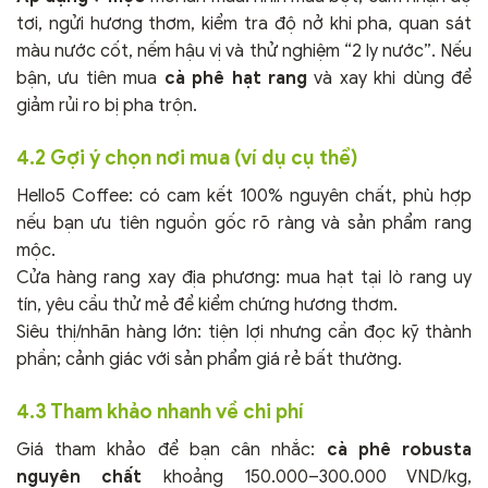
tơi, ngửi hương thơm, kiểm tra độ nở khi pha, quan sát
màu nước cốt, nếm hậu vị và thử nghiệm “2 ly nước”. Nếu
bận, ưu tiên mua
cà phê hạt rang
và xay khi dùng để
giảm rủi ro bị pha trộn.
4.2 Gợi ý chọn nơi mua (ví dụ cụ thể)
Hello5 Coffee: có cam kết 100% nguyên chất, phù hợp
nếu bạn ưu tiên nguồn gốc rõ ràng và sản phẩm rang
mộc.
Cửa hàng rang xay địa phương: mua hạt tại lò rang uy
tín, yêu cầu thử mẻ để kiểm chứng hương thơm.
Siêu thị/nhãn hàng lớn: tiện lợi nhưng cần đọc kỹ thành
phần; cảnh giác với sản phẩm giá rẻ bất thường.
4.3 Tham khảo nhanh về chi phí
Giá tham khảo để bạn cân nhắc:
cà phê robusta
nguyên chất
khoảng 150.000–300.000 VND/kg,