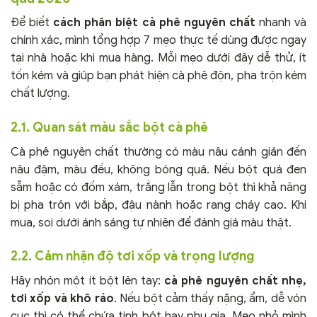
Để biết
cách phân biệt cà phê nguyên chất
nhanh và
chính xác, mình tổng hợp 7 mẹo thực tế dùng được ngay
tại nhà hoặc khi mua hàng. Mỗi mẹo dưới đây dễ thử, ít
tốn kém và giúp bạn phát hiện cà phê độn, pha trộn kém
chất lượng.
2.1. Quan sát màu sắc bột cà phê
Cà phê nguyên chất thường có màu nâu cánh gián đến
nâu đậm, màu đều, không bóng quá. Nếu bột quá đen
sẫm hoặc có đốm xám, trắng lẫn trong bột thì khả năng
bị pha trộn với bắp, đậu nành hoặc rang cháy cao. Khi
mua, soi dưới ánh sáng tự nhiên để đánh giá màu thật.
2.2. Cảm nhận độ tơi xốp và trọng lượng
Hãy nhón một ít bột lên tay:
cà phê nguyên chất nhẹ,
tơi xốp và khô ráo
. Nếu bột cảm thấy nặng, ẩm, dễ vón
cục thì có thể chứa tinh bột hay phụ gia. Mẹo nhỏ mình