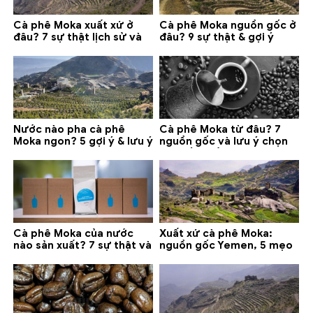
Cà phê Moka xuất xứ ở
Cà phê Moka nguồn gốc ở
đâu? 7 sự thật lịch sử và
đâu? 9 sự thật & gợi ý
lưu ý chọn mua (2026)
chọn mua 2026
Nước nào pha cà phê
Cà phê Moka từ đâu? 7
Moka ngon? 5 gợi ý & lưu ý
nguồn gốc và lưu ý chọn
quan trọng
loại tốt nhất
Cà phê Moka của nước
Xuất xứ cà phê Moka:
nào sản xuất? 7 sự thật và
nguồn gốc Yemen, 5 mẹo
gợi ý đáng mua
phân biệt và gợi ý mua