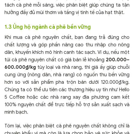
tách cà phê mỗi sáng, việc phân biệt giúp chúng ta tận
hưởng đầy đủ mùi thơm và tầng vị tinh tế của hạt thật.
1.3 Ủng hộ ngành cà phê bền vững
Khi mua cà phê nguyên chất, bạn đang trả đúng cho
chất lượng và góp phần nâng cao thu nhập cho nông
dân, khuyến khích mô hình canh tác sạch. Ví dụ, nếu một
túi cà phê nguyên chất có giá bán lẻ khoảng
200.000–
600.000₫/kg
tùy loại và nhà rang, thì giá ấy giúp chuỗi
cung ứng (nông dân, nhà rang) có nguồn thu bền vững
hơn so với sản phẩm pha trộn bán dưới 120.000₫/kg.
Chúng ta có thể ưu tiên các thương hiệu uy tín như Hello
5 Coffee hoặc các nhà rang xay địa phương cam kết
100% nguyên chất để trực tiếp hỗ trợ sản xuất sạch và
minh bạch.
Tóm lại, việc phân biệt cà phê nguyên chất không chỉ là
chuyện khẩu vị mà còn là lựa chọn bảo vệ sức khỏe và