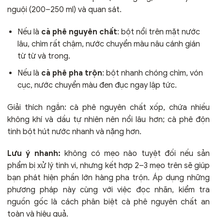
nguội (200–250 ml) và quan sát.
Nếu là
cà phê nguyên chất
: bột nổi trên mặt nước
lâu, chìm rất chậm, nước chuyển màu nâu cánh gián
từ từ và trong.
Nếu là
cà phê pha trộn
: bột nhanh chóng chìm, vón
cục, nước chuyển màu đen đục ngay lập tức.
Giải thích ngắn: cà phê nguyên chất xốp, chứa nhiều
không khí và dầu tự nhiên nên nổi lâu hơn; cà phê độn
tinh bột hút nước nhanh và nặng hơn.
Lưu ý nhanh:
không có mẹo nào tuyệt đối nếu sản
phẩm bị xử lý tinh vi, nhưng kết hợp 2–3 mẹo trên sẽ giúp
bạn phát hiện phần lớn hàng pha trộn. Áp dụng những
phương pháp này cùng với việc đọc nhãn, kiểm tra
nguồn gốc là cách phân biệt cà phê nguyên chất an
toàn và hiệu quả.