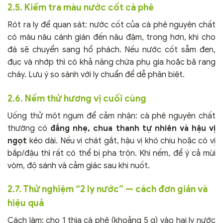
2.5. Kiểm tra màu nước cốt cà phê
Rót ra ly để quan sát: nước cốt của cà phê nguyên chất
có màu nâu cánh gián đến nâu đậm, trong hơn, khi cho
đá sẽ chuyển sang hổ phách. Nếu nước cốt sẫm đen,
đục và nhớp thì có khả năng chứa phụ gia hoặc bã rang
cháy. Lưu ý so sánh với ly chuẩn để dễ phân biệt.
2.6. Nếm thử hương vị cuối cùng
Uống thử một ngụm để cảm nhận: cà phê nguyên chất
thường có
đắng nhẹ, chua thanh tự nhiên và hậu vị
ngọt
kéo dài. Nếu vị chát gắt, hậu vị khó chịu hoặc có vị
bắp/đậu thì rất có thể bị pha trộn. Khi nếm, để ý cả mùi
vòm, độ sánh và cảm giác sau khi nuốt.
2.7. Thử nghiệm “2 ly nước” — cách đơn giản và
hiệu quả
Cách làm: cho 1 thìa cà phê (khoảng 5 g) vào hai ly nước