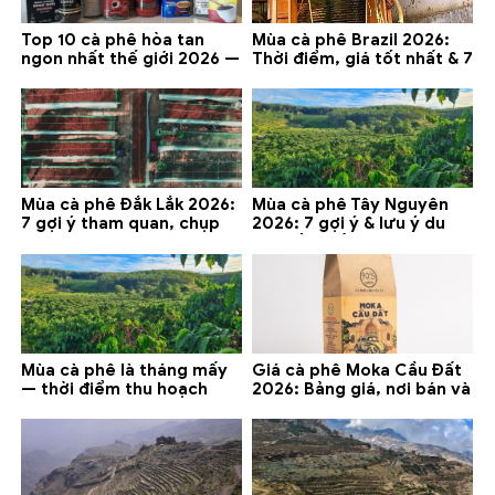
Top 10 cà phê hòa tan
Mùa cà phê Brazil 2026:
ngon nhất thế giới 2026 —
Thời điểm, giá tốt nhất & 7
gợi ý đáng mua
lưu ý
Mùa cà phê Đắk Lắk 2026:
Mùa cà phê Tây Nguyên
7 gợi ý tham quan, chụp
2026: 7 gợi ý & lưu ý du
ảnh và lưu ý
lịch tốt nhất
Mùa cà phê là tháng mấy
Giá cà phê Moka Cầu Đất
— thời điểm thu hoạch
2026: Bảng giá, nơi bán và
chính và lưu ý 2026
gợi ý đáng mua