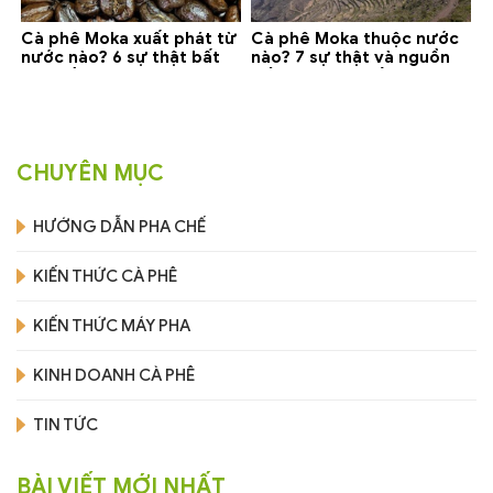
Cà phê Moka xuất phát từ
Cà phê Moka thuộc nước
nước nào? 6 sự thật bất
nào? 7 sự thật và nguồn
ngờ về Yemen
gốc bạn nên biết
CHUYÊN MỤC
HƯỚNG DẪN PHA CHẾ
KIẾN THỨC CÀ PHÊ
KIẾN THỨC MÁY PHA
KINH DOANH CÀ PHÊ
TIN TỨC
BÀI VIẾT MỚI NHẤT