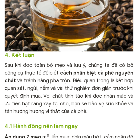
4. Kết luận
Sau khi đọc toàn bộ mẹo và lưu ý, chúng ta đã có bộ
công cụ thực tế để biết
cách phân biệt cà phê nguyên
chất
và tránh hàng pha trộn. Điều quan trọng là kết hợp
quan sát, ngửi, nếm và vài thử nghiệm đơn giản trước khi
quyết định mua. Với chút tỉnh táo khi đọc nhãn mác và
ưu tiên hạt rang xay tại chỗ, bạn sẽ bảo vệ sức khỏe và
tận hưởng hương vị thật của cà phê.
4.1 Hành động nên làm ngay
Áp dụng 7 mẹo
mỗi lần mua: nhìn màu bột, cảm nhận độ