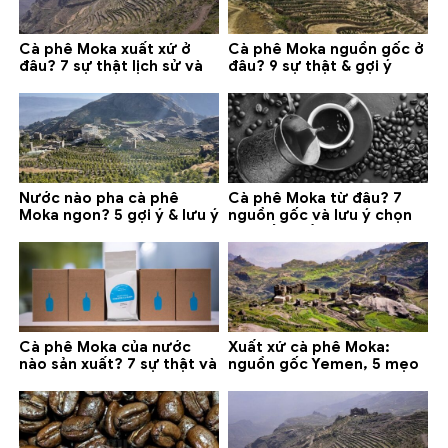
Cà phê Moka xuất xứ ở
Cà phê Moka nguồn gốc ở
đâu? 7 sự thật lịch sử và
đâu? 9 sự thật & gợi ý
lưu ý chọn mua (2026)
chọn mua 2026
Nước nào pha cà phê
Cà phê Moka từ đâu? 7
Moka ngon? 5 gợi ý & lưu ý
nguồn gốc và lưu ý chọn
quan trọng
loại tốt nhất
Cà phê Moka của nước
Xuất xứ cà phê Moka:
nào sản xuất? 7 sự thật và
nguồn gốc Yemen, 5 mẹo
gợi ý đáng mua
phân biệt và gợi ý mua