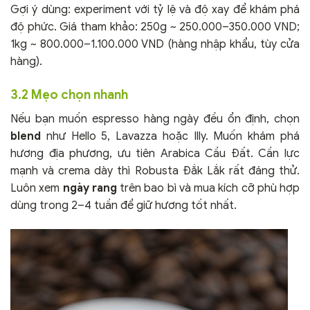
Gợi ý dùng: experiment với tỷ lệ và độ xay để khám phá
độ phức. Giá tham khảo: 250g ~ 250.000–350.000 VND;
1kg ~ 800.000–1.100.000 VND (hàng nhập khẩu, tùy cửa
hàng).
3.2 Mẹo chọn nhanh
Nếu bạn muốn espresso hàng ngày đều ổn định, chọn
blend
như Hello 5, Lavazza hoặc Illy. Muốn khám phá
hương địa phương, ưu tiên Arabica Cầu Đất. Cần lực
mạnh và crema dày thì Robusta Đắk Lắk rất đáng thử.
Luôn xem
ngày rang
trên bao bì và mua kích cỡ phù hợp
dùng trong 2–4 tuần để giữ hương tốt nhất.