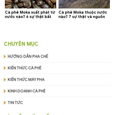
Cà phê Moka xuất phát từ
Cà phê Moka thuộc nước
nước nào? 6 sự thật bất
nào? 7 sự thật và nguồn
ngờ về Yemen
gốc bạn nên biết
CHUYÊN MỤC
HƯỚNG DẪN PHA CHẾ
KIẾN THỨC CÀ PHÊ
KIẾN THỨC MÁY PHA
KINH DOANH CÀ PHÊ
TIN TỨC