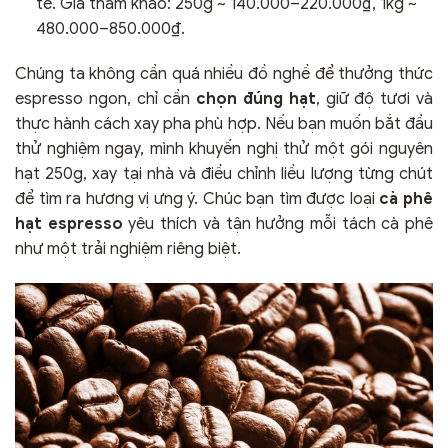
tế. Giá tham khảo: 250g ~ 140.000–220.000₫, 1kg ~
480.000–850.000₫.
Chúng ta không cần quá nhiều đồ nghề để thưởng thức
espresso ngon, chỉ cần
chọn đúng hạt
, giữ độ tươi và
thực hành cách xay pha phù hợp. Nếu bạn muốn bắt đầu
thử nghiệm ngay, mình khuyến nghị thử một gói nguyên
hạt 250g, xay tại nhà và điều chỉnh liều lượng từng chút
để tìm ra hương vị ưng ý. Chúc bạn tìm được loại
cà phê
hạt espresso
yêu thích và tận hưởng mỗi tách cà phê
như một trải nghiệm riêng biệt.