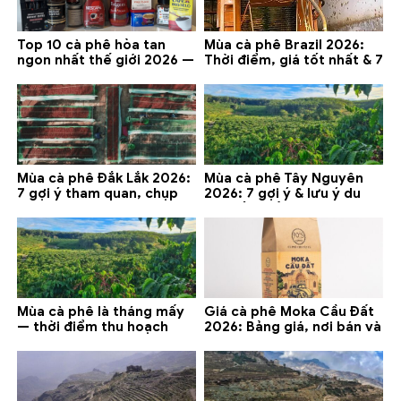
Top 10 cà phê hòa tan
Mùa cà phê Brazil 2026:
ngon nhất thế giới 2026 —
Thời điểm, giá tốt nhất & 7
gợi ý đáng mua
lưu ý
Mùa cà phê Đắk Lắk 2026:
Mùa cà phê Tây Nguyên
7 gợi ý tham quan, chụp
2026: 7 gợi ý & lưu ý du
ảnh và lưu ý
lịch tốt nhất
Mùa cà phê là tháng mấy
Giá cà phê Moka Cầu Đất
— thời điểm thu hoạch
2026: Bảng giá, nơi bán và
chính và lưu ý 2026
gợi ý đáng mua