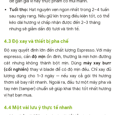
để gần gia vị hay thực phẩm có mùi mạnh.
Tuổi thọ:
Hạt nguyên vẹn ngon nhất trong 2–4 tuần
sau ngày rang. Nếu giữ kín trong điều kiện tốt, có thể
kéo dài hương vị chấp nhận được đến 2–3 tháng
nhưng sẽ giảm dần độ tươi và tinh tế.
4.3 Độ xay và thiết bị pha chế
Độ xay quyết định lớn đến chất lượng Espresso. Với máy
espresso, cần
độ mịn
ổn định, thường là mịn hơn đường
cát nhưng không thành bột mịn. Dùng
máy xay burr
(cối nghiền)
thay vì blade để có độ mịn đều. Chỉ xay đủ
lượng dùng cho 1–3 ngày — nếu xay cả gói thì hương
thơm sẽ bay rất nhanh. Ngoài ra, đầu tư một máy pha và
tay nén (tamper) chuẩn sẽ giúp khai thác tốt nhất hương
vị hạt bạn mua.
4.4 Một vài lưu ý thực tế nhanh