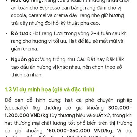
Mức độ rang:
Rang vừa (medium) thường là lựa chọn
an toàn cho Espresso cân bằng; rang đậm cho vị
socola, caramel và crema dày; rang nhẹ giữ hương
trái cây nhưng đòi hỏi kỹ thuật pha cao.
Độ tươi:
Hạt rang tươi trong vòng 2–4 tuần sau khi
rang cho hương vị tối ưu. Hạt để lâu sẽ mất mùi và
giảm crema.
Nguồn gốc:
Vùng trồng như Cầu Đất hay Đắk Lắk
tạo dấu ấn hương vị khác nhau, nên chọn theo sở
thích cá nhân.
1.3 Ví dụ minh họa (giá và đặc tính)
Để bạn dễ hình dung: hạt cà phê chuyên nghiệp
(specialty) 1kg thường có giá khoảng
300.000–
1.200.000 VND/kg
tùy thương hiệu và xuất xứ, trong khi
hạt thương mại chất lượng tốt phổ biến trên thị trường
có giá khoảng
150.000–350.000 VND/kg
. Ví dụ,