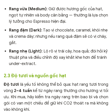
Rang vừa (Medium)
: Giữ được hương gốc của hạt,
ngọt tự nhiên và body cân bằng — thường là lựa chọn
lý tưởng cho Espresso hiện đại.
Rang đậm (Dark)
: Tạo vị chocolate, caramel, khói nhẹ
và crema dày; nhưng nếu rang quá đậm sẽ có vị cháy,
gắt.
Rang nhẹ (Light)
: Lộ rõ vị trái cây, hoa quả; đòi hỏi kỹ
thuật pha và điều chỉnh độ xay khắt khe hơn để tránh
under-extract.
2.3 Độ tươi và nguồn gốc hạt
Độ tươi
là yếu tố không thể bỏ qua: hạt rang tươi trong
vòng
2–4 tuần
kể từ ngày rang thường cho hương vị tối
ưu. Khi mua, hãy kiểm tra ngày rang trên bao bì và chọn
gói có van một chiều để giữ khí CO2 thoát ra mà không
vào không khí.