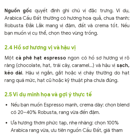
Nguồn gốc
quyết định ghi chú vị đặc trưng. Ví dụ,
Arabica Cầu Đất thường có hương hoa quả, chua thanh;
Robusta Đắk Lắk mang vị đậm, đất và crema tốt. Nếu
bạn muốn vị cụ thể, chọn theo vùng trồng.
2.4 Hồ sơ hương vị và hậu vị
Một
cà phê hạt espresso
ngon có hồ sơ hương vị rõ
ràng (chocolate, hạt, trái cây, caramel…) và hậu vị
sạch,
kéo dài
. Hậu vị ngắn, gắt hoặc vị cháy thường do hạt
rang quá mức, hạt cũ hoặc kỹ thuật pha chưa đúng.
2.5 Ví dụ minh họa và gợi ý thực tế
Nếu bạn muốn Espresso mạnh, crema dày: chọn blend
có 20–40% Robusta, rang vừa đến đậm.
Ưa hương thơm phức tạp, nhẹ nhàng: chọn 100%
Arabica rang vừa, ưu tiên nguồn Cầu Đất, giá tham