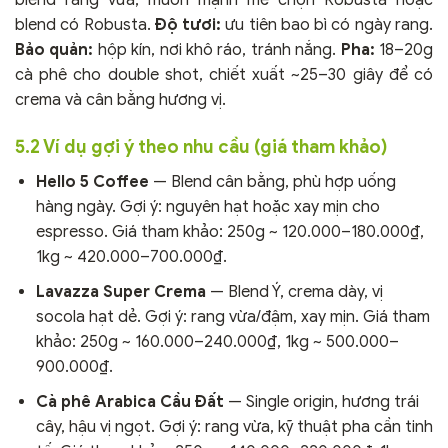
blend có Robusta.
Độ tươi:
ưu tiên bao bì có ngày rang.
Bảo quản:
hộp kín, nơi khô ráo, tránh nắng.
Pha:
18–20g
cà phê cho double shot, chiết xuất ~25–30 giây để có
crema và cân bằng hương vị.
5.2 Ví dụ gợi ý theo nhu cầu (giá tham khảo)
Hello 5 Coffee
— Blend cân bằng, phù hợp uống
hàng ngày. Gợi ý: nguyên hạt hoặc xay mịn cho
espresso. Giá tham khảo: 250g ~ 120.000–180.000₫,
1kg ~ 420.000–700.000₫.
Lavazza Super Crema
— Blend Ý, crema dày, vị
socola hạt dẻ. Gợi ý: rang vừa/đậm, xay mịn. Giá tham
khảo: 250g ~ 160.000–240.000₫, 1kg ~ 500.000–
900.000₫.
Cà phê Arabica Cầu Đất
— Single origin, hương trái
cây, hậu vị ngọt. Gợi ý: rang vừa, kỹ thuật pha cần tinh