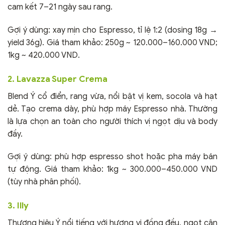
cam kết 7–21 ngày sau rang.
Gợi ý dùng: xay mịn cho Espresso, tỉ lệ 1:2 (dosing 18g →
yield 36g). Giá tham khảo: 250g ~ 120.000–160.000 VND;
1kg ~ 420.000 VND.
2. Lavazza Super Crema
Blend Ý cổ điển, rang vừa, nổi bật vị kem, socola và hạt
dẻ. Tạo crema dày, phù hợp máy Espresso nhà. Thường
là lựa chọn an toàn cho người thích vị ngọt dịu và body
đầy.
Gợi ý dùng: phù hợp espresso shot hoặc pha máy bán
tự động. Giá tham khảo: 1kg ~ 300.000–450.000 VND
(tùy nhà phân phối).
3. Illy
Thương hiệu Ý nổi tiếng với hương vị đồng đều, ngọt cân