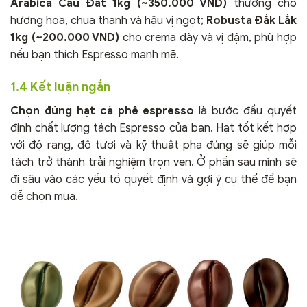
Arabica Cầu Đất 1kg (~350.000 VND)
thường cho
hương hoa, chua thanh và hậu vị ngọt;
Robusta Đắk Lắk
1kg (~200.000 VND)
cho crema dày và vị đậm, phù hợp
nếu bạn thích Espresso mạnh mẽ.
1.4 Kết luận ngắn
Chọn đúng hạt cà phê espresso
là bước đầu quyết
định chất lượng tách Espresso của bạn. Hạt tốt kết hợp
với độ rang, độ tươi và kỹ thuật pha đúng sẽ giúp mỗi
tách trở thành trải nghiệm trọn vẹn. Ở phần sau mình sẽ
đi sâu vào các yếu tố quyết định và gợi ý cụ thể để bạn
dễ chọn mua.