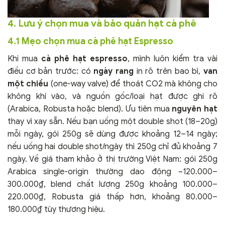
4. Lưu ý chọn mua và bảo quản hạt cà phê
4.1 Mẹo chọn mua cà phê hạt Espresso
Khi mua
cà phê hạt espresso
, mình luôn kiểm tra vài
điều cơ bản trước: có
ngày rang
in rõ trên bao bì,
van
một chiều
(one-way valve) để thoát CO2 mà không cho
không khí vào, và nguồn gốc/loại hạt được ghi rõ
(Arabica, Robusta hoặc blend). Ưu tiên mua
nguyên hạt
thay vì xay sẵn. Nếu bạn uống một double shot (18–20g)
mỗi ngày, gói 250g sẽ dùng được khoảng 12–14 ngày;
nếu uống hai double shot/ngày thì 250g chỉ đủ khoảng 7
ngày. Về giá tham khảo ở thị trường Việt Nam: gói 250g
Arabica single-origin thường dao động ~120.000–
300.000₫, blend chất lượng 250g khoảng 100.000–
220.000₫, Robusta giá thấp hơn, khoảng 80.000–
180.000₫ tùy thương hiệu.