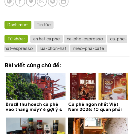
Danh mục:
Tin tức
Từ khóa:
an hat ca phe
ca-phe-espresso
ca-phe-
hat-espresso
lua-chon-hat
meo-pha-cafe
Bài viết cùng chủ đề:
Brazil thu hoạch cà phê
Cà phê ngon nhất Việt
vào tháng mấy? 6 gợi ý &
Nam 2026: 10 quán phải
lưu ý 2026
thử ở Buôn Ma Thuột, Đà
Lạt