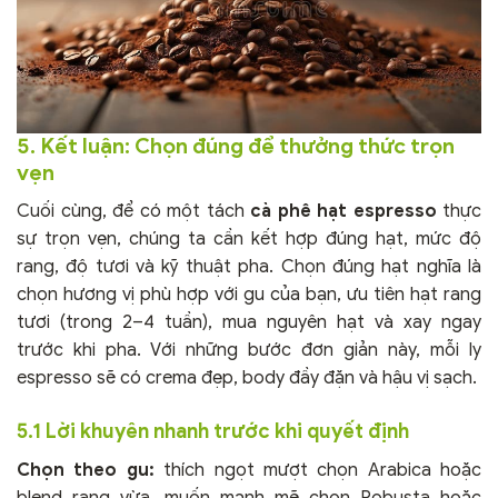
5. Kết luận: Chọn đúng để thưởng thức trọn
vẹn
Cuối cùng, để có một tách
cà phê hạt espresso
thực
sự trọn vẹn, chúng ta cần kết hợp đúng hạt, mức độ
rang, độ tươi và kỹ thuật pha. Chọn đúng hạt nghĩa là
chọn hương vị phù hợp với gu của bạn, ưu tiên hạt rang
tươi (trong 2–4 tuần), mua nguyên hạt và xay ngay
trước khi pha. Với những bước đơn giản này, mỗi ly
espresso sẽ có crema đẹp, body đầy đặn và hậu vị sạch.
5.1 Lời khuyên nhanh trước khi quyết định
Chọn theo gu:
thích ngọt mượt chọn Arabica hoặc
blend rang vừa, muốn mạnh mẽ chọn Robusta hoặc