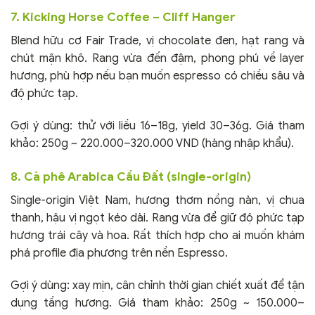
7. Kicking Horse Coffee – Cliff Hanger
Blend hữu cơ Fair Trade, vị chocolate đen, hạt rang và
chút mận khô. Rang vừa đến đậm, phong phú về layer
hương, phù hợp nếu bạn muốn espresso có chiều sâu và
độ phức tạp.
Gợi ý dùng: thử với liều 16–18g, yield 30–36g. Giá tham
khảo: 250g ~ 220.000–320.000 VND (hàng nhập khẩu).
8. Cà phê Arabica Cầu Đất (single-origin)
Single-origin Việt Nam, hương thơm nồng nàn, vị chua
thanh, hậu vị ngọt kéo dài. Rang vừa để giữ độ phức tạp
hương trái cây và hoa. Rất thích hợp cho ai muốn khám
phá profile địa phương trên nền Espresso.
Gợi ý dùng: xay mịn, cân chỉnh thời gian chiết xuất để tận
dụng tầng hương. Giá tham khảo: 250g ~ 150.000–