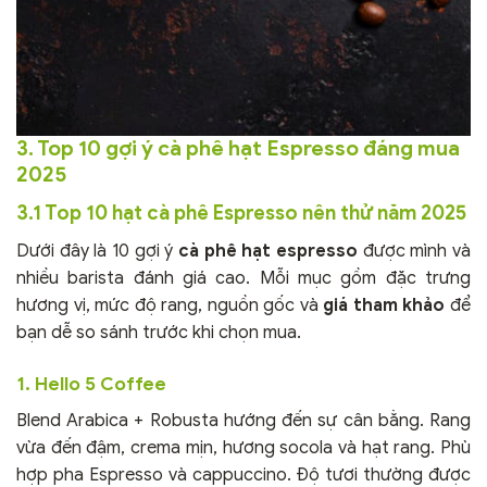
3. Top 10 gợi ý cà phê hạt Espresso đáng mua
2025
3.1 Top 10 hạt cà phê Espresso nên thử năm 2025
Dưới đây là 10 gợi ý
cà phê hạt espresso
được mình và
nhiều barista đánh giá cao. Mỗi mục gồm đặc trưng
hương vị, mức độ rang, nguồn gốc và
giá tham khảo
để
bạn dễ so sánh trước khi chọn mua.
1. Hello 5 Coffee
Blend Arabica + Robusta hướng đến sự cân bằng. Rang
vừa đến đậm, crema mịn, hương socola và hạt rang. Phù
hợp pha Espresso và cappuccino. Độ tươi thường được