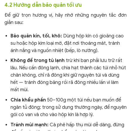
4.2 Hướng dẫn bảo quản tối ưu
Để giữ trọn hương vị, hãy nhớ những nguyên tắc đơn
giản sau:
Bảo quản kín, tối, khô:
Dùng hộp kín có gioăng cao
su hoặc hộp kim loại mờ, đặt nơi thoáng mát, tránh
ánh nắng và nguồn nhiệt (bếp, lò nướng).
Không để trong tủ lạnh
trừ khi bạn phải lưu trữ rất
lâu. Nếu cần đông lạnh, chia hạt thành các túi nhỏ hút
chân không, chỉ rã đông khi giữ nguyên túi và dùng
hết — tránh đóng băng rồi rã đông nhiều lần vì làm
mất mùi.
Chia khẩu phần
50–100g một túi nếu bạn muốn để
ngăn tủ đông; trong sử dụng thường ngày, để nguyên
gói có van và cho vào hộp kín là hợp lý.
Tránh mùi mạnh:
Cà phê hấp thụ mùi dễ dàng, đừng