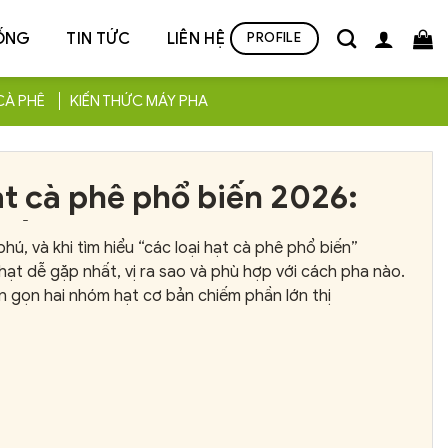
ỐNG
TIN TỨC
LIÊN HỆ
PROFILE
CÀ PHÊ
KIẾN THỨC MÁY PHA
ạt cà phê phổ biến 2026:
hất & đáng mua
hú, và khi tìm hiểu “các loại hạt cà phê phổ biến”
hạt dễ gặp nhất, vị ra sao và phù hợp với cách pha nào.
n gọn hai nhóm hạt cơ bản chiếm phần lớn thị