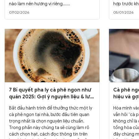
nào làm nên hương vị riêng......
hợp trước khi
07/02/2026
05/01/2026
7 Bí quyết pha ly cà phê ngon như
Cà phê ngo
quán 2025: Gợi ý nguyên liệu & lưu
hiệu và gợ
ý
Bắt đầu hành trình để thưởng thức một ly
Hòa mình vào
cà phê ngon tại nhà, bước đầu tiên quan
vẫn hỏi “cà 
trọng nhất là chọn nguyên liệu chuẩn.
không chỉ là
Trong phần này chúng ta sẽ cùng làm rõ
tổng hòa của
cách chọn hạt, cách đọc thông tin trên
đây chúng mì