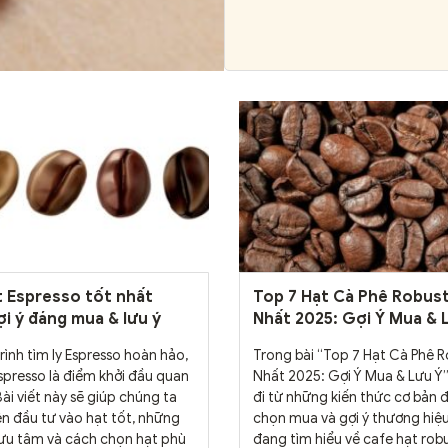
t Espresso tốt nhất
Top 7 Hạt Cà Phê Robus
ợi ý đáng mua & lưu ý
Nhất 2025: Gợi Ý Mua & 
rình tìm ly Espresso hoàn hảo,
Trong bài “Top 7 Hạt Cà Phê 
spresso là điểm khởi đầu quan
Nhất 2025: Gợi Ý Mua & Lưu Ý”
ài viết này sẽ giúp chúng ta
đi từ những kiến thức cơ bản đ
nên đầu tư vào hạt tốt, những
chọn mua và gợi ý thương hiệ
 lưu tâm và cách chọn hạt phù
đang tìm hiểu về cafe hạt robus