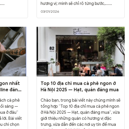
...
hương vị; mình sẽ chỉ rõ từng bước,......
03/01/2026
ngon nhất
Top 10 địa chỉ mua cà phê ngon ở
line đáng
Hà Nội 2025 — Hạt, quán đáng mua
ách cà phê
Chào bạn, trong bài viết này chúng mình sẽ
uổi sáng —
tổng hợp “Top 10 địa chỉ mua cà phê ngon
mua ở đâu”
ở Hà Nội 2025 — Hạt, quán đáng mua”, vừa
lời. Bài viết
giới thiệu những quán có hương vị đặc
êu chí chọn
trưng, vừa dẫn đến các nơi uy tín để mua