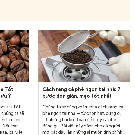
ta Tốt
Cách rang cà phê ngon tại nhà: 7
Lưu Ý
bước đơn giản, mẹo tốt nhất
Robusta Tốt
Chúng ta sẽ cùng khám phá cách rang cà
 chúng ta sẽ
phê ngon tại nhà — từ chọn hạt, dụng cụ
ến tiêu chí
tới những bước cơ bản để có ly cà phê
u. Nếu bạn
đúng gu. Bài viết này dành cho cả người
ta, bài viết
mới bắt đầu lẫn những ai muốn tinh chỉnh