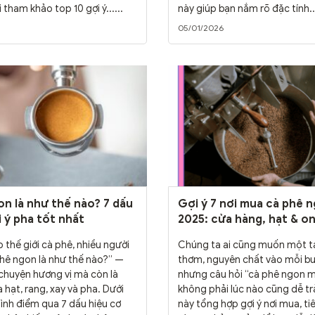
 tham khảo top 10 gợi ý......
này giúp bạn nắm rõ đặc tính...
05/01/2026
n là như thế nào? 7 dấu
Gợi ý 7 nơi mua cà phê 
i ý pha tốt nhất
2025: cửa hàng, hạt & on
mua
 thế giới cà phê, nhiều người
Chúng ta ai cũng muốn một t
phê ngon là như thế nào?” —
thơm, nguyên chất vào mỗi b
 chuyện hương vị mà còn là
nhưng câu hỏi “cà phê ngon 
 hạt, rang, xay và pha. Dưới
không phải lúc nào cũng dễ trả 
nh điểm qua 7 dấu hiệu cơ
này tổng hợp gợi ý nơi mua, ti