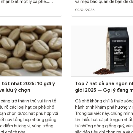
nhận biết một ly cà phê......
và mẹo bảo quản để bạn dễ dàn
02/01/2026
 tốt nhất 2025: 10 gợi ý
Top 7 hạt cà phê ngon n
và lưu ý chọn
giới 2025 — Gợi ý đáng 
càng trở thành thú vui tinh tế
Cà phê không chỉ là thức uống
iểu rõ các loại hạt cà phê phổ
hành trình khám phá hương vị
 bạn chọn được hạt phù hợp với
Trong bài viết này, chúng mìn
 viết này tổng hợp những giống
tìm hiểu hạt cà phê ngon nhất
ặc điểm hương vị, vùng trồng
từ những dòng giống quý, vùn
ợi ý cách pha......
sắc đến tiêu chí chọn mua và