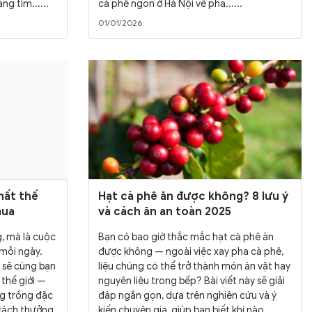
g tìm......
cà phê ngon ở Hà Nội về pha......
01/01/2026
hất thế
Hạt cà phê ăn được không? 8 lưu ý
mua
và cách ăn an toàn 2025
, mà là cuộc
Bạn có bao giờ thắc mắc hạt cà phê ăn
 mỗi ngày.
được không — ngoài việc xay pha cà phê,
h sẽ cùng bạn
liệu chúng có thể trở thành món ăn vặt hay
 thế giới —
nguyên liệu trong bếp? Bài viết này sẽ giải
g trồng đặc
đáp ngắn gọn, dựa trên nghiên cứu và ý
 cách thưởng
kiến chuyên gia, giúp bạn biết khi nào......