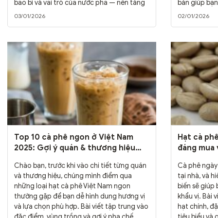
bao bì và vai trò của nước pha — nền tảng
bản giúp bạn 
quyết định......
03/01/2026
02/01/2026
Top 10 cà phê ngon ở Việt Nam
Hạt cà phê
2025: Gợi ý quán & thương hiệu
đáng mua 
tốt nhất
Chào bạn, trước khi vào chi tiết từng quán
Cà phê ngày 
và thương hiệu, chúng mình điểm qua
tại nhà, và h
những loại hạt cà phê Việt Nam ngon
biến sẽ giúp
thường gặp để bạn dễ hình dung hương vị
khẩu vị. Bài
và lựa chọn phù hợp. Bài viết tập trung vào
hạt chính, đ
đặc điểm, vùng trồng và gợi ý pha chế,
tiêu biểu và g