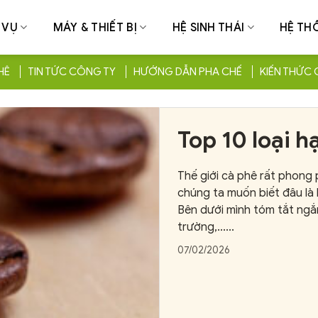
 VỤ
MÁY & THIẾT BỊ
HỆ SINH THÁI
HỆ TH
HÊ
TIN TỨC CÔNG TY
HƯỚNG DẪN PHA CHẾ
KIẾN THỨC 
Top 10 loại h
Gợi ý ngon n
Thế giới cà phê rất phong p
chúng ta muốn biết đâu là 
Bên dưới mình tóm tắt ngắ
trường,......
07/02/2026