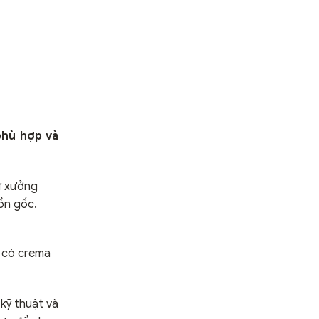
phù hợp và
ừ xưởng
ồn gốc.
ể có crema
kỹ thuật và