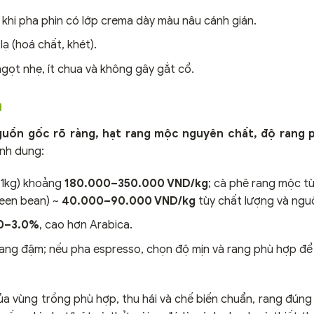
 khi pha phin có lớp crema dày màu nâu cánh gián.
ạ (hoá chất, khét).
ngọt nhẹ, ít chua và không gây gắt cổ.
a
guồn gốc rõ ràng, hạt rang mộc nguyên chất, độ rang 
ình dung:
(1kg) khoảng
180.000–350.000 VND/kg
; cà phê rang mộc t
reen bean) ~
40.000–90.000 VND/kg
tùy chất lượng và ngu
0–3.0%
, cao hơn Arabica.
rang đậm; nếu pha espresso, chọn độ mịn và rang phù hợp đ
a vùng trồng phù hợp, thu hái và chế biến chuẩn, rang đúng 