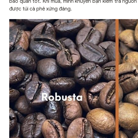
bảo quản tốt. Khi mua, mình khuyên bạn kiểm tra nguồn 
được túi cà phê xứng đáng.