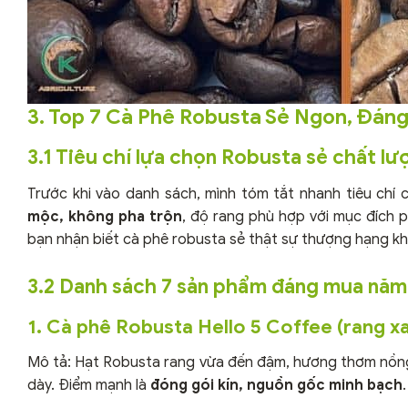
3. Top 7 Cà Phê Robusta Sẻ Ngon, Đán
3.1 Tiêu chí lựa chọn Robusta sẻ chất lư
Trước khi vào danh sách, mình tóm tắt nhanh tiêu chí 
mộc, không pha trộn
, độ rang phù hợp với mục đích p
bạn nhận biết cà phê robusta sẻ thật sự thượng hạng kh
3.2 Danh sách 7 sản phẩm đáng mua năm
1. Cà phê Robusta Hello 5 Coffee (rang x
Mô tả: Hạt Robusta rang vừa đến đậm, hương thơm nồng,
dày. Điểm mạnh là
đóng gói kín, nguồn gốc minh bạch
.