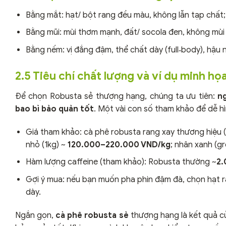
Bằng mắt: hạt/ bột rang đều màu, không lẫn tạp chất;
Bằng mũi: mùi thơm mạnh, đất/ socola đen, không mùi l
Bằng nếm: vị đắng đậm, thể chất dày (full‑body), hậu 
2.5 Tiêu chí chất lượng và ví dụ minh họ
Để chọn Robusta sẻ thượng hạng, chúng ta ưu tiên:
n
bao bì bảo quản tốt
. Một vài con số tham khảo để dễ h
Giá tham khảo: cà phê robusta rang xay thương hiệu 
nhỏ (1kg) ~
120.000–220.000 VND/kg
; nhân xanh (g
Hàm lượng caffeine (tham khảo): Robusta thường ~
2.
Gợi ý mua: nếu bạn muốn pha phin đậm đà, chọn hạt 
dày.
Ngắn gọn,
cà phê robusta sẻ
thượng hạng là kết quả củ