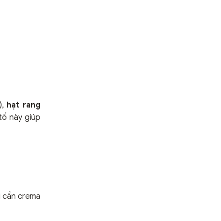
),
hạt rang
tố này giúp
i cần crema