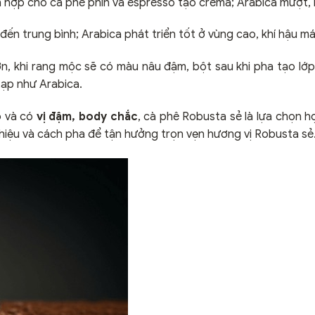
h hợp cho cà phê phin và espresso tạo crema; Arabica mượt, 
ến trung bình; Arabica phát triển tốt ở vùng cao, khí hậu má
, khi rang mộc sẽ có màu nâu đậm, bột sau khi pha tạo lớ
ạp như Arabica.
o và có
vị đậm, body chắc
, cà phê Robusta sẻ là lựa chọn h
g hiệu và cách pha để tận hưởng trọn vẹn hương vị Robusta sẻ