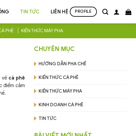
ỐNG
TIN TỨC
LIÊN HỆ
PROFILE
CÀ PHÊ
KIẾN THỨC MÁY PHA
CHUYÊN MỤC
HƯỚNG DẪN PHA CHẾ
KIẾN THỨC CÀ PHÊ
õ về
cà phê
ặc điểm cảm
KIẾN THỨC MÁY PHA
hế.
KINH DOANH CÀ PHÊ
TIN TỨC
BÀI VIẾT MỚI NHẤT