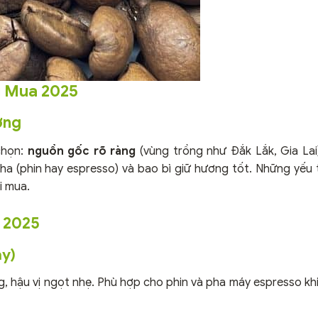
g Mua 2025
ợng
chọn:
nguồn gốc rõ ràng
(vùng trồng như Đắk Lắk, Gia Lai
ha (phin hay espresso) và bao bì giữ hương tốt. Những yếu 
i mua.
 2025
ay)
 hậu vị ngọt nhẹ. Phù hợp cho phin và pha máy espresso kh