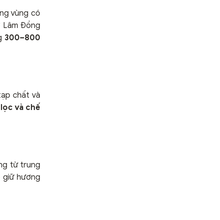
ng vùng có
 ở Lâm Đồng
ng
300–800
tạp chất và
lọc và chế
ng từ trung
p giữ hương