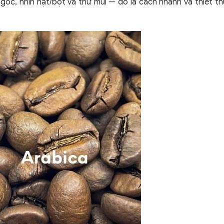
gốc, nhìn hạt/bột và thử mùi — đó là cách nhanh và thiết t