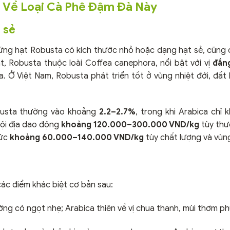
n Về Loại Cà Phê Đậm Đà Này
 sẻ
ững hạt Robusta có kích thước nhỏ hoặc dạng hạt sẻ, cũng 
, Robusta thuộc loài Coffea canephora, nổi bật với vị
đắn
. Ở Việt Nam, Robusta phát triển tốt ở vùng nhiệt đới, đất 
obusta thường vào khoảng
2.2–2.7%
, trong khi Arabica chỉ
nội địa dao động
khoảng 120.000–300.000 VND/kg
tùy thư
mức
khoảng 60.000–140.000 VND/kg
tùy chất lượng và vùn
các điểm khác biệt cơ bản sau:
ường có ngọt nhẹ; Arabica thiên về vị chua thanh, mùi thơm p