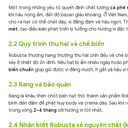
Một trong những yếu tố quyết định chất lượng
cà phê 
khí hậu nóng ẩm, đất đỏ bazan giàu khoáng. Ở Việt Nam
cho ra hạt có thể chất dày, vị đắng đậm và hậu ngọt.
mét
, tạo điều kiện phát triển lý tưởng cho hương vị đặc 
2.2 Quy trình thu hái và chế biến
Robusta thượng hạng thường thu hái chín đều và chế bi
sấy ở nhiệt độ ổn định. Nếu hạt bị ẩm nhiều ngày hoặc p
biến chuẩn
giúp giữ được vị đắng mượt, ít gắt và hậu vị
2.3 Rang và bảo quản
Rang là khâu then chốt biến hạt thô thành sản phẩm Ro
bình đến đậm để phát huy body và crema dày. Sau khi ra
trong vòng
2–4 tháng
với hương vị tốt nhất.
2.4 Nhận biết Robusta sẻ nguyên chất (