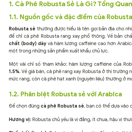
1. Cà Phê Robusta Sẻ Là Gì? Tổng Qua
1.1. Nguồn gốc và đặc điểm của Robusta
Robusta sẻ
thường được hiểu là tên gọi bản địa cho nh
để chỉ cà phê Robusta rang xay phổ thông. Về bản chất
chất (body) dày
và hàm lượng caffeine cao hơn Arabica
một trong những sản phẩm xuất khẩu chủ lực.
Một vài chỉ số tham khảo: hàm lượng caffeine của R
1.5%
. Về giá bán, cà phê rang xay Robusta ở thị trường 
mức rang, còn cà phê hạt xanh (nguyên liệu) thường ở 
1.2. Phân biệt Robusta sẻ với Arabica
Để chọn đúng
cà phê Robusta sẻ
, bạn có thể dựa vào 
Hương vị:
Robusta chủ yếu là vị đắng, ít chua, hậu vị th