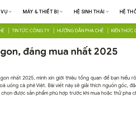
 VỤ
MÁY & THIẾT BỊ
HỆ SINH THÁI
HỆ TH
HÊ
TIN TỨC CÔNG TY
HƯỚNG DẪN PHA CHẾ
KIẾN THỨC 
 ngon, đáng mua nhất 2025
gon nhất 2025, mình xin giới thiệu tổng quan để bạn hiểu r
á uống cà phê Việt. Bài viết này sẽ giải thích nguồn gốc, đ
ạn chọn được sản phẩm phù hợp trước khi mua hoặc thử pha c