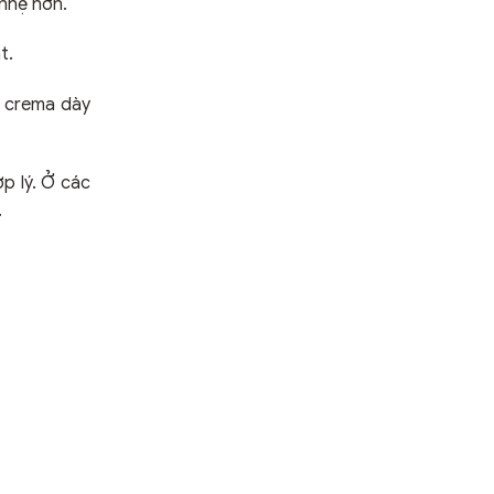
nhẹ hơn.
t.
p crema dày
ợp lý. Ở các
.