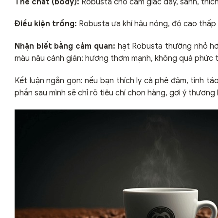
Thể chất (body):
Robusta cho cảm giác đầy, sánh, thíc
Điều kiện trồng:
Robusta ưa khí hậu nóng, độ cao thấp đ
Nhận biết bằng cảm quan:
hạt Robusta thường nhỏ hơn
màu nâu cánh gián; hương thơm mạnh, không quá phức t
Kết luận ngắn gọn: nếu bạn thích ly cà phê đậm, tỉnh tá
phần sau mình sẽ chỉ rõ tiêu chí chọn hàng, gợi ý thươn