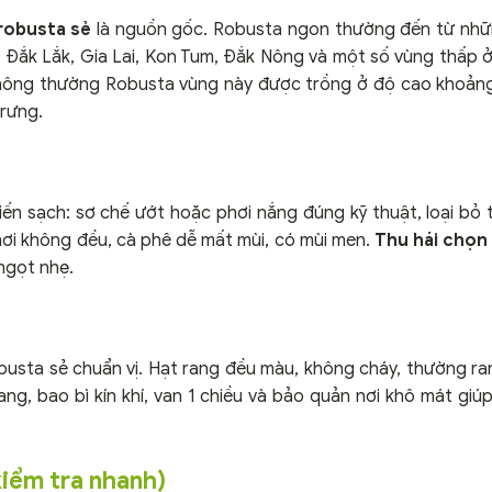
robusta sẻ
là nguồn gốc. Robusta ngon thường đến từ nhữ
, Đắk Lắk, Gia Lai, Kon Tum, Đắk Nông và một số vùng thấp
 Thông thường Robusta vùng này được trồng ở độ cao khoả
trưng.
ến sạch: sơ chế ướt hoặc phơi nắng đúng kỹ thuật, loại bỏ 
hơi không đều, cà phê dễ mất mùi, có mùi men.
Thu hái chọn 
 ngọt nhẹ.
busta sẻ chuẩn vị. Hạt rang đều màu, không cháy, thường ra
ng, bao bì kín khí, van 1 chiều và bảo quản nơi khô mát giú
kiểm tra nhanh)