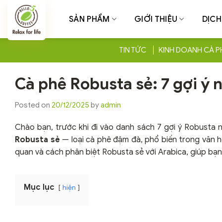
Chuyển
đến
SẢN PHẨM
GIỚI THIỆU
DỊCH
nội
dung
TIN TỨC
KINH DOANH CÀ P
Cà phê Robusta sẻ: 7 gợi ý
Posted on
20/12/2025
by
admin
Chào bạn, trước khi đi vào danh sách 7 gợi ý Robusta n
Robusta sẻ
— loại cà phê đậm đà, phổ biến trong văn ho
quan và cách phân biệt Robusta sẻ với Arabica, giúp b
Mục lục
hiện