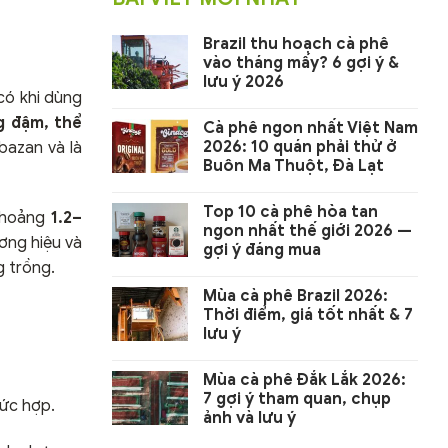
Brazil thu hoạch cà phê
vào tháng mấy? 6 gợi ý &
lưu ý 2026
có khi dùng
g đậm, thể
Cà phê ngon nhất Việt Nam
2026: 10 quán phải thử ở
bazan và là
Buôn Ma Thuột, Đà Lạt
Top 10 cà phê hòa tan
 khoảng
1.2–
ngon nhất thế giới 2026 —
ơng hiệu và
gợi ý đáng mua
g trồng.
Mùa cà phê Brazil 2026:
Thời điểm, giá tốt nhất & 7
lưu ý
Mùa cà phê Đắk Lắk 2026:
7 gợi ý tham quan, chụp
hức hợp.
ảnh và lưu ý