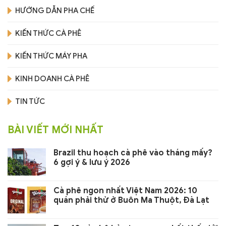
HƯỚNG DẪN PHA CHẾ
KIẾN THỨC CÀ PHÊ
KIẾN THỨC MÁY PHA
KINH DOANH CÀ PHÊ
TIN TỨC
BÀI VIẾT MỚI NHẤT
Brazil thu hoạch cà phê vào tháng mấy?
6 gợi ý & lưu ý 2026
Cà phê ngon nhất Việt Nam 2026: 10
quán phải thử ở Buôn Ma Thuột, Đà Lạt