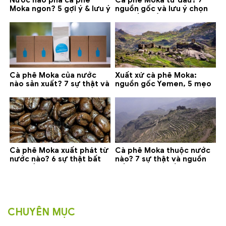
Nước nào pha cà phê
Cà phê Moka từ đâu? 7
Moka ngon? 5 gợi ý & lưu ý
nguồn gốc và lưu ý chọn
quan trọng
loại tốt nhất
Cà phê Moka của nước
Xuất xứ cà phê Moka:
nào sản xuất? 7 sự thật và
nguồn gốc Yemen, 5 mẹo
gợi ý đáng mua
phân biệt và gợi ý mua
Cà phê Moka xuất phát từ
Cà phê Moka thuộc nước
nước nào? 6 sự thật bất
nào? 7 sự thật và nguồn
ngờ về Yemen
gốc bạn nên biết
CHUYÊN MỤC