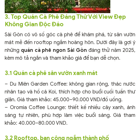
3. Top Quán Cà Phê Đáng Thử Với View Đẹp
Không Gian Độc Đáo
Sài Gòn có vô số góc cà phê để khám phá, từ sân vườn
mát mẻ đến rooftop ngắm hoàng hôn. Dưới đây là gợi ý
những
quán cà phê ngon Sài Gòn
đáng thử năm 2025,
kèm mô tả ngắn và tham khảo giá để bạn dễ chọn.
3.1 Quán cà phê sân vườn xanh mát
– Du Miên Garden Coffee: không gian rộng, thác nước
nhân tạo và hồ cá Koi, thích hợp cho buổi cuối tuần thư
giãn. Giá tham khảo: 45.000–90.000 VND/đồ uống.
– Oromia Coffee Lounge: thiết kế nhiều cây xanh, ánh
sáng tự nhiên, phù hợp làm việc buổi sáng. Giá tham
khảo: 40.000–80.000 VND.
3.2 Rooftop, ban công ngắm thành phố