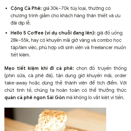
Cộng Cà Phê:
giá 30k–70k tùy loại, thường có
chương trình giảm cho khách hàng thân thiết và ưu
đãi dịp lễ.
Hello 5 Coffee (ví dụ chuỗi đang lên):
giá đồ uống
28k–55k, hay có khuyến mãi giờ vàng và combo học
tập/làm việc, phù hợp với sinh viên và freelancer muốn
tiết kiệm.
Mẹo tiết kiệm khi đi cà phê:
chọn đồ truyền thống
(phin sữa, cà phê đá), tận dụng giờ khuyến mãi, order
take-away hoặc dùng thẻ thành viên để tích điểm. Với
chút tinh tế, chúng ta hoàn toàn có thể thưởng thức
quán cà phê ngon Sài Gòn
mà không lo vắt kiệt ví tiền.