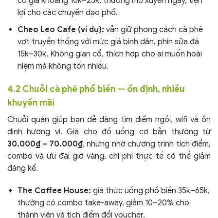
có giá khoảng 10k–25k, thường mở xuyên ngày, tiện
lợi cho các chuyến dạo phố.
Cheo Leo Cafe (ví dụ):
vẫn giữ phong cách cà phê
vợt truyền thống với mức giá bình dân, phin sữa đá
15k–30k. Không gian cổ, thích hợp cho ai muốn hoài
niệm mà không tốn nhiều.
4.2 Chuỗi cà phê phổ biến — ổn định, nhiều
khuyến mãi
Chuỗi quán giúp bạn dễ dàng tìm điểm ngồi, wifi và ổn
định hương vị. Giá cho đồ uống cơ bản thường từ
30.000₫ – 70.000₫
, nhưng nhờ chương trình tích điểm,
combo và ưu đãi giờ vàng, chi phí thực tế có thể giảm
đáng kể.
The Coffee House:
giá thức uống phổ biến 35k–65k,
thường có combo take-away, giảm 10–20% cho
thành viên và tích điểm đổi voucher.