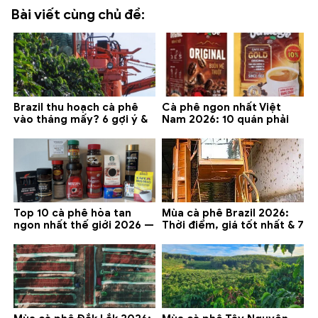
Bài viết cùng chủ đề:
Brazil thu hoạch cà phê
Cà phê ngon nhất Việt
vào tháng mấy? 6 gợi ý &
Nam 2026: 10 quán phải
lưu ý 2026
thử ở Buôn Ma Thuột, Đà
Lạt
Top 10 cà phê hòa tan
Mùa cà phê Brazil 2026:
ngon nhất thế giới 2026 —
Thời điểm, giá tốt nhất & 7
gợi ý đáng mua
lưu ý