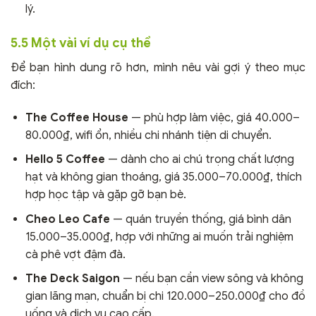
lý.
5.5 Một vài ví dụ cụ thể
Để bạn hình dung rõ hơn, mình nêu vài gợi ý theo mục
đích:
The Coffee House
— phù hợp làm việc, giá 40.000–
80.000₫, wifi ổn, nhiều chi nhánh tiện di chuyển.
Hello 5 Coffee
— dành cho ai chú trọng chất lượng
hạt và không gian thoáng, giá 35.000–70.000₫, thích
hợp học tập và gặp gỡ bạn bè.
Cheo Leo Cafe
— quán truyền thống, giá bình dân
15.000–35.000₫, hợp với những ai muốn trải nghiệm
cà phê vợt đậm đà.
The Deck Saigon
— nếu bạn cần view sông và không
gian lãng mạn, chuẩn bị chi 120.000–250.000₫ cho đồ
uống và dịch vụ cao cấp.