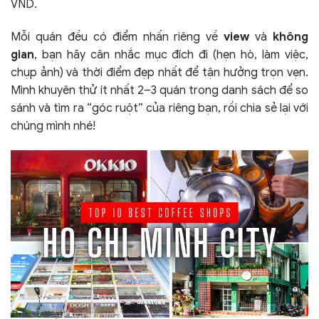
VND.
Mỗi quán đều có điểm nhấn riêng về
view
và
không
gian
, bạn hãy cân nhắc mục đích đi (hẹn hò, làm việc,
chụp ảnh) và thời điểm đẹp nhất để tận hưởng trọn vẹn.
Mình khuyên thử ít nhất 2–3 quán trong danh sách để so
sánh và tìm ra “góc ruột” của riêng bạn, rồi chia sẻ lại với
chúng mình nhé!