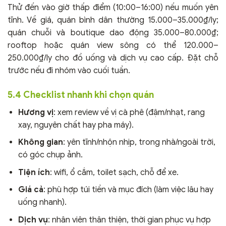
Thử đến vào giờ thấp điểm (10:00–16:00) nếu muốn yên
tĩnh. Về giá, quán bình dân thường 15.000–35.000₫/ly;
quán chuỗi và boutique dao động 35.000–80.000₫;
rooftop hoặc quán view sông có thể 120.000–
250.000₫/ly cho đồ uống và dịch vụ cao cấp. Đặt chỗ
trước nếu đi nhóm vào cuối tuần.
5.4 Checklist nhanh khi chọn quán
Hương vị
: xem review về vị cà phê (đậm/nhạt, rang
xay, nguyên chất hay pha máy).
Không gian
: yên tĩnh/nhộn nhịp, trong nhà/ngoài trời,
có góc chụp ảnh.
Tiện ích
: wifi, ổ cắm, toilet sạch, chỗ để xe.
Giá cả
: phù hợp túi tiền và mục đích (làm việc lâu hay
uống nhanh).
Dịch vụ
: nhân viên thân thiện, thời gian phục vụ hợp