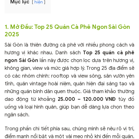
Mục lục
hiện
1. Mở Đầu: Top 25 Quán Cà Phê Ngon Sài Gòn
2025
Sài Gòn là thiên đường cà phê với nhiều phong cách và
hương vị khác nhau. Danh sách
Top 25 quán cà phê
ngon Sài Gòn
lần này được chọn lọc dựa trên hương vị,
không gian, view và mức giá hợp lý. Trong 25 địa điểm sẽ
có các nhóm chính: rooftop và view sông, sân vườn yên
tĩnh, quán vintage hoài niệm, quán hiện đại sáng tạo và
những quán bình dân quen thuộc. Giá tham khảo thường
dao động từ khoảng
25.000 – 120.000 VNĐ
tùy đồ
uống và loại hình quán, giúp bạn dễ dàng lựa chọn theo
ngân sách.
Trong phần chi tiết phía sau, chúng mình sẽ nêu rõ vị trí,
điểm mạnh nổi bật và một vài mẹo nhỏ khi đến mỗi quán.