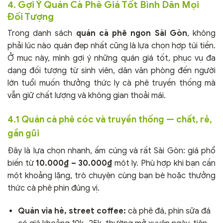
4. Gợi Ý Quán Cà Phê Giá Tốt Bình Dân Mọi
Đối Tượng
Trong danh sách
quán cà phê ngon Sài Gòn
, không
phải lúc nào quán đẹp nhất cũng là lựa chọn hợp túi tiền.
Ở mục này, mình gợi ý những quán giá tốt, phục vụ đa
dạng đối tượng từ sinh viên, dân văn phòng đến người
lớn tuổi muốn thưởng thức ly cà phê truyền thống mà
vẫn giữ chất lượng và không gian thoải mái.
4.1 Quán cà phê cóc và truyền thống — chất, rẻ,
gần gũi
Đây là lựa chọn nhanh, ấm cúng và rất Sài Gòn: giá phổ
biến từ
10.000₫ – 30.000₫
một ly. Phù hợp khi bạn cần
một khoảng lặng, trò chuyện cùng bạn bè hoặc thưởng
thức cà phê phin đúng vị.
Quán vỉa hè, street coffee:
cà phê đá, phin sữa đá