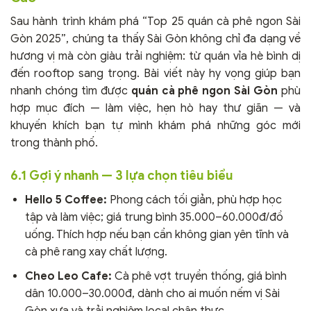
Sau hành trình khám phá “Top 25 quán cà phê ngon Sài
Gòn 2025”, chúng ta thấy Sài Gòn không chỉ đa dạng về
hương vị mà còn giàu trải nghiệm: từ quán vỉa hè bình dị
đến rooftop sang trọng. Bài viết này hy vọng giúp bạn
nhanh chóng tìm được
quán cà phê ngon Sài Gòn
phù
hợp mục đích — làm việc, hẹn hò hay thư giãn — và
khuyến khích bạn tự mình khám phá những góc mới
trong thành phố.
6.1 Gợi ý nhanh — 3 lựa chọn tiêu biểu
Hello 5 Coffee:
Phong cách tối giản, phù hợp học
tập và làm việc; giá trung bình 35.000–60.000đ/đồ
uống. Thích hợp nếu bạn cần không gian yên tĩnh và
cà phê rang xay chất lượng.
Cheo Leo Cafe:
Cà phê vợt truyền thống, giá bình
dân 10.000–30.000đ, dành cho ai muốn nếm vị Sài