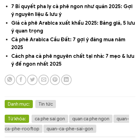
7 Bí quyết pha ly cà phê ngon như quán 2025: Gợi
ý nguyên liệu & lưu ý
Giá cà phê Arabica xuất khẩu 2025: Bảng giá, 5 lưu
ý quan trọng
Cà phê Arabica Cầu Đất: 7 gợi ý đáng mua năm
2025
Cách pha cà phê nguyên chất tại nhà: 7 mẹo & lưu
ý để ngon nhất 2025
Danh mục:
Tin tức
Từ khóa:
ca phe sai gon
quan ca phe ngon
quan-
ca-phe-rooftop
quan-ca-phe-sai-gon