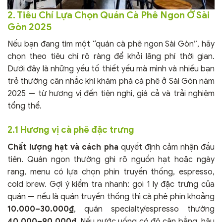
2. Tiêu Chí Lựa Chọn Quán Cà Phê Ngon Ở Sài
Gòn 2025
Nếu bạn đang tìm một “quán cà phê ngon Sài Gòn”, hãy
chọn theo tiêu chí rõ ràng để khỏi lãng phí thời gian.
Dưới đây là những yếu tố thiết yếu mà mình và nhiều bạn
trẻ thường cân nhắc khi khám phá cà phê ở Sài Gòn năm
2025 — từ hương vị đến tiện nghi, giá cả và trải nghiệm
tổng thể.
2.1 Hương vị cà phê đặc trưng
Chất lượng hạt và cách pha
quyết định cảm nhận đầu
tiên. Quán ngon thường ghi rõ nguồn hạt hoặc ngày
rang, menu có lựa chọn phin truyền thống, espresso,
cold brew. Gợi ý kiểm tra nhanh: gọi 1 ly đặc trưng của
quán — nếu là quán truyền thống thì cà phê phin khoảng
10.000–30.000₫
, quán specialty/espresso thường
40.000–90.000₫
. Nếu nước uống có độ cân bằng, hậu