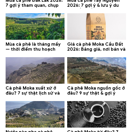
Mùa cà phê Đắk Lắk 2026:
Mùa cà phê Tây Nguyên
7 gợi ý tham quan, chụp
2026: 7 gợi ý & lưu ý du
ảnh và lưu ý
lịch tốt nhất
Mùa cà phê là tháng mấy
Giá cà phê Moka Cầu Đất
— thời điểm thu hoạch
2026: Bảng giá, nơi bán và
chính và lưu ý 2026
gợi ý đáng mua
Cà phê Moka xuất xứ ở
Cà phê Moka nguồn gốc ở
đâu? 7 sự thật lịch sử và
đâu? 9 sự thật & gợi ý
lưu ý chọn mua (2026)
chọn mua 2026