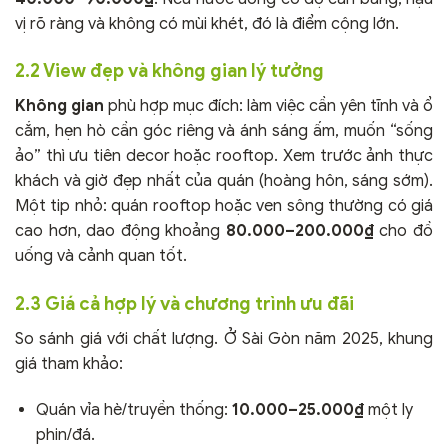
vị rõ ràng và không có mùi khét, đó là điểm cộng lớn.
2.2 View đẹp và không gian lý tưởng
Không gian
phù hợp mục đích: làm việc cần yên tĩnh và ổ
cắm, hẹn hò cần góc riêng và ánh sáng ấm, muốn “sống
ảo” thì ưu tiên decor hoặc rooftop. Xem trước ảnh thực
khách và giờ đẹp nhất của quán (hoàng hôn, sáng sớm).
Một tip nhỏ: quán rooftop hoặc ven sông thường có giá
cao hơn, dao động khoảng
80.000–200.000₫
cho đồ
uống và cảnh quan tốt.
2.3 Giá cả hợp lý và chương trình ưu đãi
So sánh giá với chất lượng. Ở Sài Gòn năm 2025, khung
giá tham khảo:
Quán vỉa hè/truyền thống:
10.000–25.000₫
một ly
phin/đá.