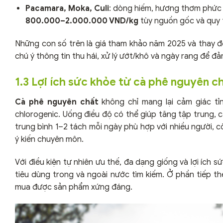
Pacamara, Moka, Culi
: dòng hiếm, hương thơm phức 
800.000–2.000.000 VND/kg
tùy nguồn gốc và quy t
Những con số trên là giá tham khảo năm 2025 và thay đổ
chú ý thông tin thu hái, xử lý ướt/khô và ngày rang để đả
1.3 Lợi ích sức khỏe từ cà phê nguyên c
Cà phê nguyên chất
không chỉ mang lại cảm giác tỉ
chlorogenic. Uống điều độ có thể giúp tăng tập trung, cải
trung bình 1–2 tách mỗi ngày phù hợp với nhiều người, 
ý kiến chuyên môn.
Với điều kiện tự nhiên ưu thế, đa dạng giống và lợi ích s
tiêu dùng trong và ngoài nước tìm kiếm. Ở phần tiếp t
mua được sản phẩm xứng đáng.