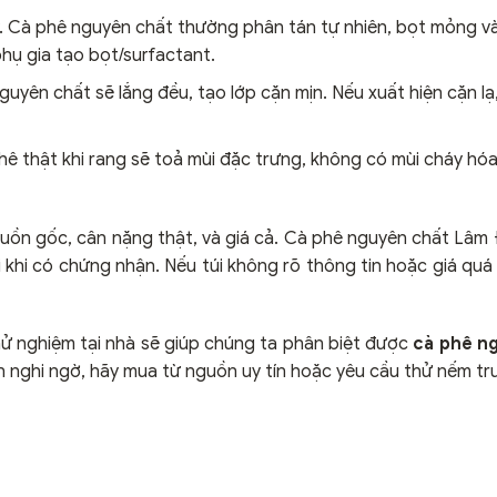
y. Cà phê nguyên chất thường phân tán tự nhiên, bọt mỏng v
phụ gia tạo bọt/surfactant.
guyên chất sẽ lắng đều, tạo lớp cặn mịn. Nếu xuất hiện cặn lạ
phê thật khi rang sẽ toả mùi đặc trưng, không có mùi cháy hóa
guồn gốc, cân nặng thật, và giá cả. Cà phê nguyên chất Lâm
khi có chứng nhận. Nếu túi không rõ thông tin hoặc giá quá 
hử nghiệm tại nhà sẽ giúp chúng ta phân biệt được
cà phê n
 nghi ngờ, hãy mua từ nguồn uy tín hoặc yêu cầu thử nếm tr