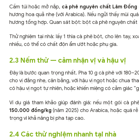
Cầm túi hoặc mở nắp,
cà phê nguyên chất Lâm Đồng
hương hoa quả nhẹ (với Arabica). Nếu ngửi thấy mùi qu
hương tổng hợp. Quan sát bột: bột cà phê nguyên chất 
Thử nghiệm tại nhà: lấy 1 thìa cà phê bột, cho lên tay, 
nhiều, có thể có chất độn ẩm ướt hoặc phụ gia.
2.3 Nếm thử — cảm nhận vị và hậu vị
Đây là bước quan trọng nhất. Pha 10 g cà phê với 180–20
cho vị đắng nhẹ, cân bằng, với hậu vị ngọt hoặc chua th
có hậu vị ngọt tự nhiên, hoặc khiến miệng có cảm giác “
Ví dụ giá tham khảo giúp đánh giá: nếu một gói cà p
150.000 đồng/kg
(năm 2025) cho Arabica, hoặc quá rẻ 
trọng vì khả năng bị pha tạp cao.
2.4 Các thử nghiệm nhanh tại nhà