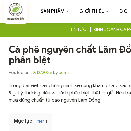
Chuyển
đến
SẢN PHẨM
GIỚI THIỆU
DỊCH
nội
dung
TIN TỨC
KINH DOANH CÀ P
Cà phê nguyên chất Lâm Đồn
phân biệt
Posted on
27/12/2025
by
admin
Trong bài viết này chúng mình sẽ cùng khám phá vì sao
9 gợi ý thương hiệu và cách phân biệt thật — giả. Nếu b
mua đúng chuẩn từ cao nguyên Lâm Đồng.
Mục lục
hiện