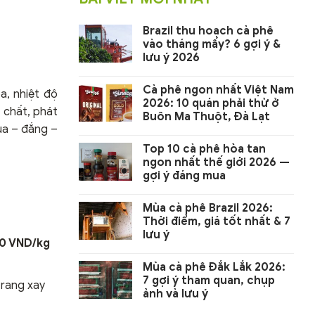
Brazil thu hoạch cà phê
vào tháng mấy? 6 gợi ý &
lưu ý 2026
Cà phê ngon nhất Việt Nam
a, nhiệt độ
2026: 10 quán phải thử ở
 chất, phát
Buôn Ma Thuột, Đà Lạt
ua – đắng –
Top 10 cà phê hòa tan
ngon nhất thế giới 2026 —
gợi ý đáng mua
Mùa cà phê Brazil 2026:
Thời điểm, giá tốt nhất & 7
lưu ý
0 VND/kg
Mùa cà phê Đắk Lắk 2026:
7 gợi ý tham quan, chụp
rang xay
ảnh và lưu ý