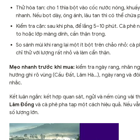
Thử hòa tan: cho 1 thìa bột vào cốc nước nóng, khuấ
nhanh. Nếu bọt dày, óng ánh, lâu tan thì có thể chứa 
Kiểm tra cặn: sau khi pha, để lắng 5–10 phút. Cà phê n
to hoặc lớp màng dính, cần thận trọng.
So sánh mùi khi rang lại một ít bột trên chảo nhỏ: cà 
chỉ thử với lượng rất nhỏ và làm cẩn thận.
Mẹo nhanh trước khi mua:
kiểm tra ngày rang, nhãn n
hướng ghi rõ vùng (Cầu Đất, Lâm Hà…), ngày rang và đôi 
nhắc.
Kết luận ngắn: kết hợp quan sát, ngửi và nếm cùng vài t
Lâm Đồng
và cà phê pha tạp một cách hiệu quả. Nếu vẫn
số lượng lớn.