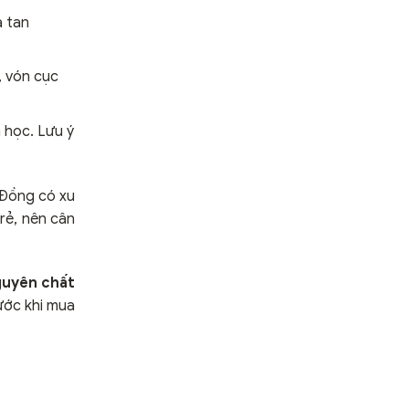
à tan
, vón cục
 học. Lưu ý
 Đồng có xu
rẻ, nên cân
guyên chất
ước khi mua