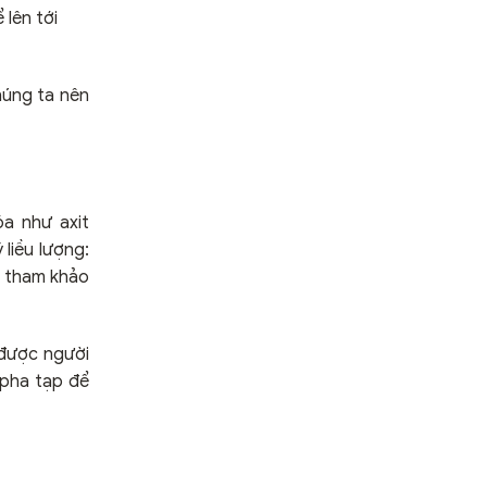
lên tới
húng ta nên
a như axit
 liều lượng:
n tham khảo
được người
 pha tạp để