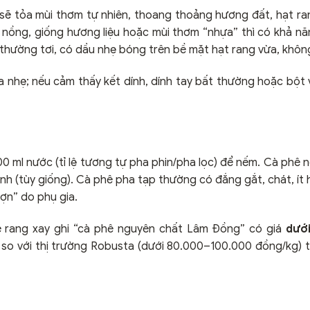
sẽ tỏa mùi thơm tự nhiên, thoang thoảng hương đất, hạt ra
á nồng, giống hương liệu hoặc mùi thơm “nhựa” thì có khả n
thường tơi, có dầu nhẹ bóng trên bề mặt hạt rang vừa, khôn
xoa nhẹ; nếu cảm thấy kết dính, dính tay bất thường hoặc bột
0 ml nước (tỉ lệ tương tự pha phin/pha lọc) để nếm. Cà phê 
anh (tùy giống). Cà phê pha tạp thường có đắng gắt, chát, ít
gợn” do phụ gia.
hê rang xay ghi “cà phê nguyên chất Lâm Đồng” có giá
dướ
so với thị trường Robusta (dưới 80.000–100.000 đồng/kg) t