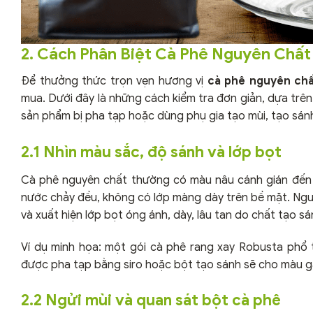
2. Cách Phân Biệt Cà Phê Nguyên Chất
Để thưởng thức trọn vẹn hương vị
cà phê nguyên ch
mua. Dưới đây là những cách kiểm tra đơn giản, dựa trên
sản phẩm bị pha tạp hoặc dùng phụ gia tạo mùi, tạo sán
2.1 Nhìn màu sắc, độ sánh và lớp bọt
Cà phê nguyên chất thường có màu nâu cánh gián đến n
nước chảy đều, không có lớp màng dày trên bề mặt. Ngượ
và xuất hiện lớp bọt óng ánh, dày, lâu tan do chất tạo s
Ví dụ minh họa: một gói cà phê rang xay Robusta phổ
được pha tạp bằng siro hoặc bột tạo sánh sẽ cho màu g
2.2 Ngửi mùi và quan sát bột cà phê