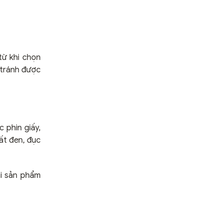
từ khi chọn
 tránh được
 phin giấy,
ất đen, đục
hi sản phẩm