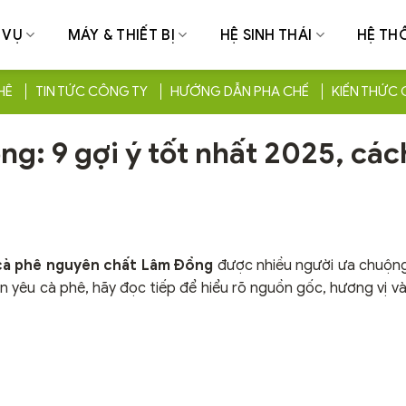
 VỤ
MÁY & THIẾT BỊ
HỆ SINH THÁI
HỆ TH
HÊ
TIN TỨC CÔNG TY
HƯỚNG DẪN PHA CHẾ
KIẾN THỨC 
g: 9 gợi ý tốt nhất 2025, các
cà phê nguyên chất Lâm Đồng
được nhiều người ưa chuộn
ạn yêu cà phê, hãy đọc tiếp để hiểu rõ nguồn gốc, hương vị v