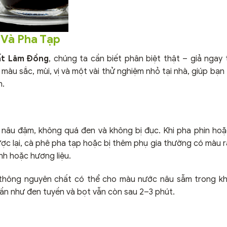
 Và Pha Tạp
ất Lâm Đồng
, chúng ta cần biết phân biệt thật – giả ngay 
 màu sắc, mùi, vị và một vài thử nghiệm nhỏ tại nhà, giúp bạn
h.
âu đậm, không quá đen và không bị đục. Khi pha phin hoặc
c lại, cà phê pha tạp hoặc bị thêm phụ gia thường có màu r
ánh hoặc hương liệu.
 thông nguyên chất có thể cho màu nước nâu sẫm trong k
ần như đen tuyền và bọt vẫn còn sau 2–3 phút.