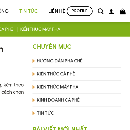
ỐNG
TIN TỨC
LIÊN HỆ
PROFILE
CÀ PHÊ
KIẾN THỨC MÁY PHA
h
CHUYÊN MỤC
HƯỚNG DẪN PHA CHẾ
KIẾN THỨC CÀ PHÊ
g, kèm theo
KIẾN THỨC MÁY PHA
à cách chọn
KINH DOANH CÀ PHÊ
TIN TỨC
BÀI VIẾT MỚI NHẤT