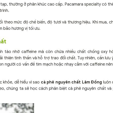
tạp, thường ở phân khúc cao cấp. Pacamara specialty có thể 
rình.
i theo mức độ chế biến, độ tươi và thương hiệu. Khi mua, c
m bảo hương vị tối ưu.
hất
nh táo nhờ caffeine mà còn chứa nhiều chất chống oxy hó
 thiện tinh thần và hỗ trợ trao đổi chất. Tuy nhiên, cần lưu ý
còn người có vấn đề tim mạch hoặc nhạy cảm với caffeine nê
ức khỏe, dễ hiểu vì sao
cà phê nguyên chất Lâm Đồng
luôn 
heo, chúng ta sẽ học cách phân biệt cà phê nguyên chất và