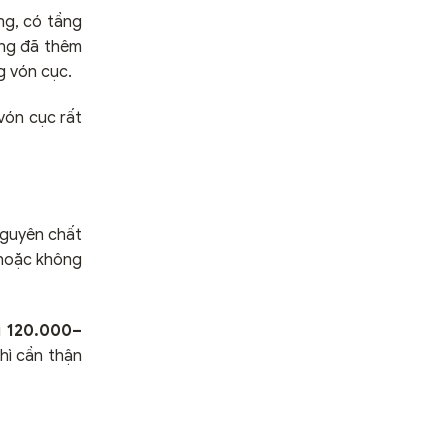
ng, có tầng
ăng đã thêm
g vón cục.
 vón cục rất
nguyên chất
 hoặc không
i 120.000–
hì cần thận