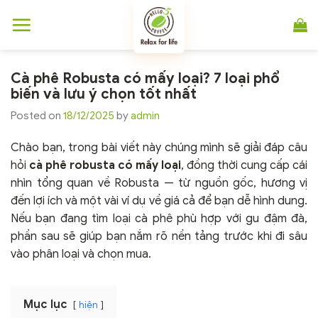
Chuyển
đến
nội
dung
Cà phê Robusta có mấy loại? 7 loại phổ
biến và lưu ý chọn tốt nhất
Posted on
18/12/2025
by
admin
Chào bạn, trong bài viết này chúng mình sẽ giải đáp câu
hỏi
cà phê robusta có mấy loại
, đồng thời cung cấp cái
nhìn tổng quan về Robusta — từ nguồn gốc, hương vị
đến lợi ích và một vài ví dụ về giá cả để bạn dễ hình dung.
Nếu bạn đang tìm loại cà phê phù hợp với gu đậm đà,
phần sau sẽ giúp bạn nắm rõ nền tảng trước khi đi sâu
vào phân loại và chọn mua.
Mục lục
hiện