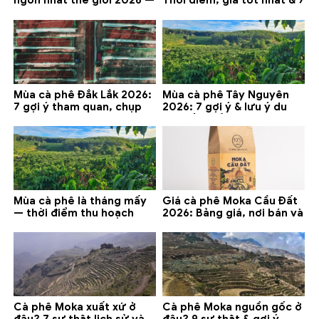
ngon nhất thế giới 2026 —
Thời điểm, giá tốt nhất & 7
gợi ý đáng mua
lưu ý
Mùa cà phê Đắk Lắk 2026:
Mùa cà phê Tây Nguyên
7 gợi ý tham quan, chụp
2026: 7 gợi ý & lưu ý du
ảnh và lưu ý
lịch tốt nhất
Mùa cà phê là tháng mấy
Giá cà phê Moka Cầu Đất
— thời điểm thu hoạch
2026: Bảng giá, nơi bán và
chính và lưu ý 2026
gợi ý đáng mua
Cà phê Moka xuất xứ ở
Cà phê Moka nguồn gốc ở
đâu? 7 sự thật lịch sử và
đâu? 9 sự thật & gợi ý