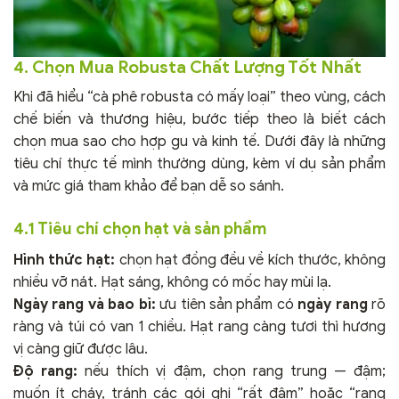
4. Chọn Mua Robusta Chất Lượng Tốt Nhất
Khi đã hiểu “cà phê robusta có mấy loại” theo vùng, cách
chế biến và thương hiệu, bước tiếp theo là biết cách
chọn mua sao cho hợp gu và kinh tế. Dưới đây là những
tiêu chí thực tế mình thường dùng, kèm ví dụ sản phẩm
và mức giá tham khảo để bạn dễ so sánh.
4.1 Tiêu chí chọn hạt và sản phẩm
Hình thức hạt:
chọn hạt đồng đều về kích thước, không
nhiều vỡ nát. Hạt sáng, không có mốc hay mùi lạ.
Ngày rang và bao bì:
ưu tiên sản phẩm có
ngày rang
rõ
ràng và túi có van 1 chiều. Hạt rang càng tươi thì hương
vị càng giữ được lâu.
Độ rang:
nếu thích vị đậm, chọn rang trung — đậm;
muốn ít cháy, tránh các gói ghi “rất đậm” hoặc “rang