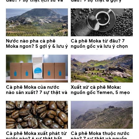
lưu ý chọn mua (2026)
chọn mua 2026
Nước nào pha cà phê
Cà phê Moka từ đâu? 7
Moka ngon? 5 gợi ý & lưu ý
nguồn gốc và lưu ý chọn
quan trọng
loại tốt nhất
Cà phê Moka của nước
Xuất xứ cà phê Moka:
nào sản xuất? 7 sự thật và
nguồn gốc Yemen, 5 mẹo
gợi ý đáng mua
phân biệt và gợi ý mua
Cà phê Moka xuất phát từ
Cà phê Moka thuộc nước
nước nào? 6 sự thật bất
nào? 7 sự thật và nguồn