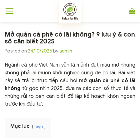
Chuyển
đến
nội
dung
Mở quán cà phê có lãi không? 9 lưu ý & con
số cần biết 2025
Posted on
24/10/2025
by
admin
Ngành cà phê Việt Nam vẫn là mảnh đất màu mỡ nhưng
không phải ai muốn khởi nghiệp cũng dễ có lãi. Bài viết
này sẽ trả lời trực tiếp câu hỏi
mở quán cà phê có lãi
không
từ góc nhìn 2025, đưa ra các con số thực tế và
những rủi ro bạn cần biết để lập kế hoạch khôn ngoan
trước khi đầu tư.
Mục lục
hiện