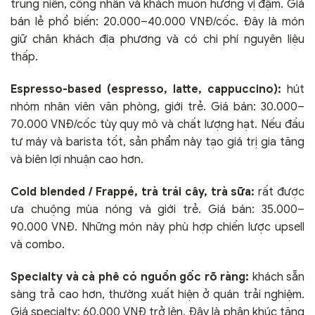
trung niên, công nhân và khách muốn hương vị đậm. Giá
bán lẻ phổ biến: 20.000–40.000 VNĐ/cốc. Đây là món
giữ chân khách địa phương và có chi phí nguyên liệu
thấp.
Espresso-based (espresso, latte, cappuccino):
hút
nhóm nhân viên văn phòng, giới trẻ. Giá bán: 30.000–
70.000 VNĐ/cốc tùy quy mô và chất lượng hạt. Nếu đầu
tư máy và barista tốt, sản phẩm này tạo giá trị gia tăng
và biên lợi nhuận cao hơn.
Cold blended / Frappé, trà trái cây, trà sữa:
rất được
ưa chuộng mùa nóng và giới trẻ. Giá bán: 35.000–
90.000 VNĐ. Những món này phù hợp chiến lược upsell
và combo.
Specialty và cà phê có nguồn gốc rõ ràng:
khách sẵn
sàng trả cao hơn, thường xuất hiện ở quán trải nghiệm.
Giá specialty: 60.000 VNĐ trở lên. Đây là phân khúc tăng