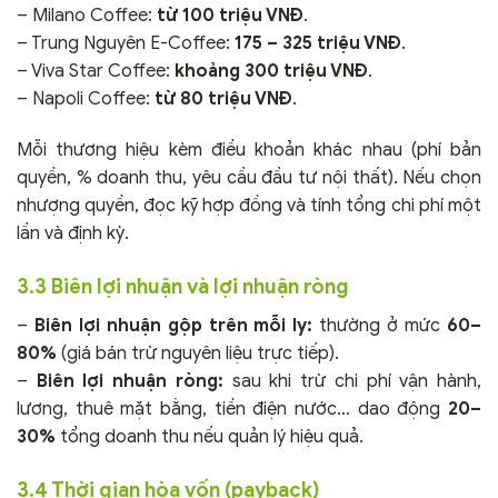
– Milano Coffee:
từ 100 triệu VNĐ
.
– Trung Nguyên E-Coffee:
175 – 325 triệu VNĐ
.
– Viva Star Coffee:
khoảng 300 triệu VNĐ
.
– Napoli Coffee:
từ 80 triệu VNĐ
.
Mỗi thương hiệu kèm điều khoản khác nhau (phí bản
quyền, % doanh thu, yêu cầu đầu tư nội thất). Nếu chọn
nhượng quyền, đọc kỹ hợp đồng và tính tổng chi phí một
lần và định kỳ.
3.3 Biên lợi nhuận và lợi nhuận ròng
–
Biên lợi nhuận gộp trên mỗi ly:
thường ở mức
60–
80%
(giá bán trừ nguyên liệu trực tiếp).
–
Biên lợi nhuận ròng:
sau khi trừ chi phí vận hành,
lương, thuê mặt bằng, tiền điện nước… dao động
20–
30%
tổng doanh thu nếu quản lý hiệu quả.
3.4 Thời gian hòa vốn (payback)