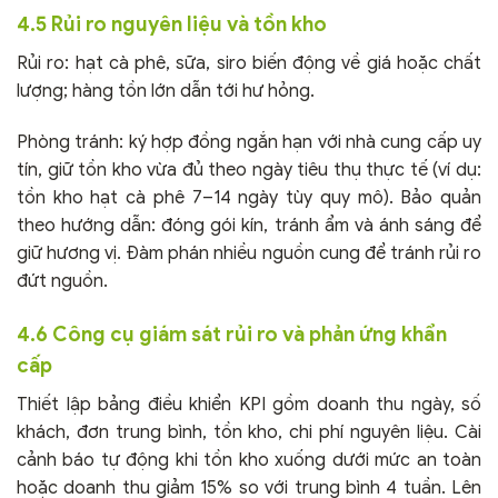
4.5 Rủi ro nguyên liệu và tồn kho
Rủi ro: hạt cà phê, sữa, siro biến động về giá hoặc chất
lượng; hàng tồn lớn dẫn tới hư hỏng.
Phòng tránh: ký hợp đồng ngắn hạn với nhà cung cấp uy
tín, giữ tồn kho vừa đủ theo ngày tiêu thụ thực tế (ví dụ:
tồn kho hạt cà phê 7–14 ngày tùy quy mô). Bảo quản
theo hướng dẫn: đóng gói kín, tránh ẩm và ánh sáng để
giữ hương vị. Đàm phán nhiều nguồn cung để tránh rủi ro
đứt nguồn.
4.6 Công cụ giám sát rủi ro và phản ứng khẩn
cấp
Thiết lập bảng điều khiển KPI gồm doanh thu ngày, số
khách, đơn trung bình, tồn kho, chi phí nguyên liệu. Cài
cảnh báo tự động khi tồn kho xuống dưới mức an toàn
hoặc doanh thu giảm 15% so với trung bình 4 tuần. Lên