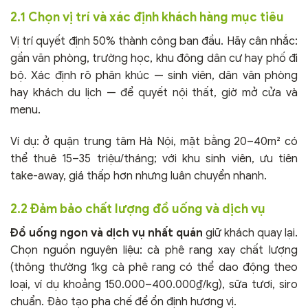
2.1 Chọn vị trí và xác định khách hàng mục tiêu
Vị trí quyết định 50% thành công ban đầu. Hãy cân nhắc:
gần văn phòng, trường học, khu đông dân cư hay phố đi
bộ. Xác định rõ phân khúc — sinh viên, dân văn phòng
hay khách du lịch — để quyết nội thất, giờ mở cửa và
menu.
Ví dụ: ở quận trung tâm Hà Nội, mặt bằng 20–40m² có
thể thuê 15–35 triệu/tháng; với khu sinh viên, ưu tiên
take-away, giá thấp hơn nhưng luân chuyển nhanh.
2.2 Đảm bảo chất lượng đồ uống và dịch vụ
Đồ uống ngon và dịch vụ nhất quán
giữ khách quay lại.
Chọn nguồn nguyên liệu: cà phê rang xay chất lượng
(thông thường 1kg cà phê rang có thể dao động theo
loại, ví dụ khoảng 150.000–400.000₫/kg), sữa tươi, siro
chuẩn. Đào tạo pha chế để ổn định hương vị.