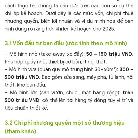
cách thực tế, chúng ta cần dựa trên các con số cụ thể
khi lập kế hoạch. Dưới đây là các mức vốn, chi phí thuê
nhượng quyền, biên lợi nhuận và ví dụ minh họa để bạn
hình dung rõ ràng hơn khi lên kế hoạch cho 2025.
3.1 Vốn đầu tư ban đầu (ước tính theo mô hình)
– Mô hình nhỏ (take-away, xe đẩy):
50 – 150 triệu VNĐ
.
Phù hợp quầy nhỏ, thiết bị cơ bản, ít nội thất.
– Mô hình vừa (quán quy mô trung bình 30–60m²):
300 –
500 triệu VNĐ
. Bao gồm sửa sang, máy pha, tủ lạnh, nội
thất, kho ban đầu.
– Mô hình lớn (sân vườn, chuỗi, mặt bằng rộng):
trên
500 triệu VNĐ
, có thể lên tới hàng tỷ đồng tùy vị trí và
tiêu chuẩn thiết kế.
3.2 Chi phí nhượng quyền một số thương hiệu
(tham khảo)