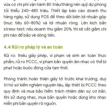
vừa có chi phí vận hành 80 triệu/tháng nên quỹ dự phòng
tối thiểu 240–480 triệu. Thiết lập báo cáo doanh thu
hàng ngày, sử dụng POS để theo dõi biên lợi nhuận gộp
(mục tiêu 60–80%) và lợi nhuận ròng. Lên kịch bản
stress-test: nếu doanh thu giảm 20% thì sẽ cắt giảm chi
phí nào để bảo vệ dòng tiền.
4.4 Rủi ro pháp lý và an toàn
Rủi ro: thiếu giấy phép, vi phạm vệ sinh an toàn thực
phẩm, rủi ro PCCC, vi phạm bản quyền âm nhạc có thể bị
phạt hoặc buộc đóng cửa tạm thời.
Phòng tránh: hoàn thiện giấy tờ trước khai trương, duy
trì hồ sơ kiểm nghiệm nguyên liệu, lắp thiết bị PCCC theo
quy định và mua bảo hiểm trách nhiệm dân sự cơ bản.
Khi sử dụng nhạc, mua bản quyền hoặc dùng kho nhạc
miễn phí bản quyền rõ nguồn.