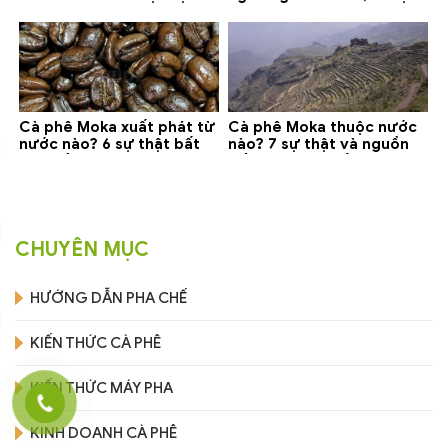
gợi ý đáng mua
phân biệt và gợi ý mua
Cà phê Moka xuất phát từ
Cà phê Moka thuộc nước
nước nào? 6 sự thật bất
nào? 7 sự thật và nguồn
ngờ về Yemen
gốc bạn nên biết
CHUYÊN MỤC
HƯỚNG DẪN PHA CHẾ
KIẾN THỨC CÀ PHÊ
KIẾN THỨC MÁY PHA
KINH DOANH CÀ PHÊ