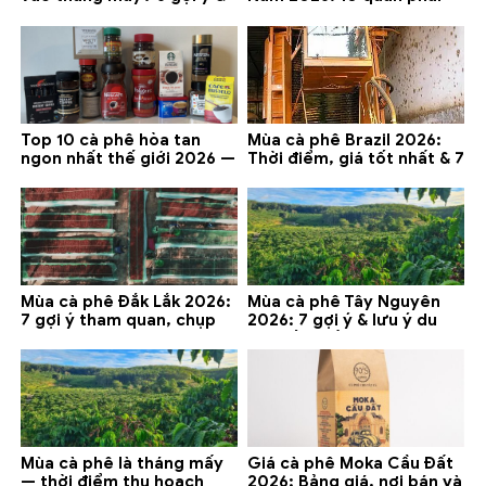
lưu ý 2026
thử ở Buôn Ma Thuột, Đà
Lạt
Top 10 cà phê hòa tan
Mùa cà phê Brazil 2026:
ngon nhất thế giới 2026 —
Thời điểm, giá tốt nhất & 7
gợi ý đáng mua
lưu ý
Mùa cà phê Đắk Lắk 2026:
Mùa cà phê Tây Nguyên
7 gợi ý tham quan, chụp
2026: 7 gợi ý & lưu ý du
ảnh và lưu ý
lịch tốt nhất
Mùa cà phê là tháng mấy
Giá cà phê Moka Cầu Đất
— thời điểm thu hoạch
2026: Bảng giá, nơi bán và