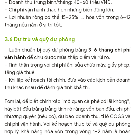
– Doanh thu trung bình/tháng: 40–60 triệu VNĐ.
– Chi phí vận hành thấp hơn nhưng biến động lớn.
– Lợi nhuận ròng có thể 15–25% → hòa vốn trong 6–12
tháng nếu nằm ở vị trí tốt.
3.6 Dự trù và quỹ dự phòng
– Luôn chuẩn bị quỹ dự phòng bằng
3–6 tháng chi phí
vận hành
để chịu được mùa thấp điểm và rủi ro.
– Tính thận trọng với chi phí ẩn: sửa chữa máy, giấy phép,
tăng giá thuê.
– Khi lập kế hoạch tài chính, đưa vào các kịch bản doanh
thu khác nhau để đánh giá tính khả thi.
Tóm lại, để biết chính xác “mở quán cà phê có lãi không”,
hãy bắt đầu bằng bảng tính rõ ràng: vốn ban đầu, chi phí
nhượng quyền (nếu có), dự báo doanh thu, tỉ lệ COGS và
chi phí vận hành. Với kế hoạch thực tế và quỹ dự phòng
hợp lý, khả năng hòa vốn trong vòng 1–2 năm là hoàn