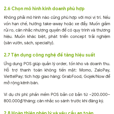
2.6 Chọn mô hình kinh doanh phù hợp
Không phải mô hình nào cũng phù hợp với mọi vị trí. Nếu
vốn hạn chế, hướng take-away hoặc xe đẩy. Muốn giảm
rủi ro, cân nhắc nhượng quyền để có quy trình và thương
hiệu. Muốn khác biệt, phát triển concept trải nghiệm
(sân vườn, sách, specialty).
2.7 Tận dụng công nghệ để tăng hiệu suất
Ứng dụng POS giúp quản lý order, tồn kho và doanh thu.
Hỗ trợ thanh toán không tiền mặt: Momo, ZaloPay,
ViettelPay; tích hợp giao hàng: GrabFood, Gojek/Now để
mở rộng kênh bán.
Ví dụ chi phí: phần mềm POS bản cơ bản từ ~200.000–
800.000₫/tháng; cân nhắc so sánh trước khi đăng ký.
2.8 Hoàn thiện pháp lý và yêu cầu an toàn