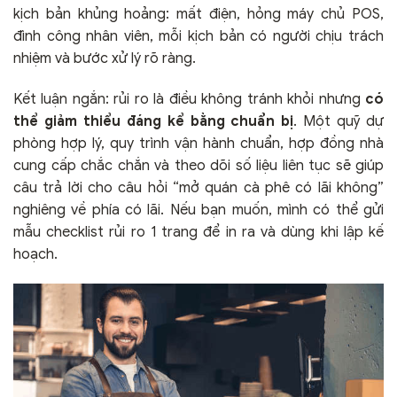
kịch bản khủng hoảng: mất điện, hỏng máy chủ POS,
đình công nhân viên, mỗi kịch bản có người chịu trách
nhiệm và bước xử lý rõ ràng.
Kết luận ngắn: rủi ro là điều không tránh khỏi nhưng
có
thể giảm thiểu đáng kể bằng chuẩn bị
. Một quỹ dự
phòng hợp lý, quy trình vận hành chuẩn, hợp đồng nhà
cung cấp chắc chắn và theo dõi số liệu liên tục sẽ giúp
câu trả lời cho câu hỏi “mở quán cà phê có lãi không”
nghiêng về phía có lãi. Nếu bạn muốn, mình có thể gửi
mẫu checklist rủi ro 1 trang để in ra và dùng khi lập kế
hoạch.