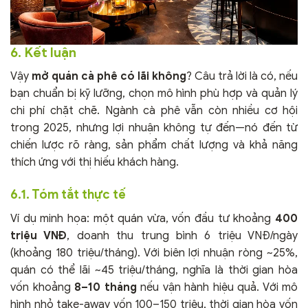
6. Kết luận
Vậy
mở quán cà phê có lãi không
? Câu trả lời là có, nếu
bạn chuẩn bị kỹ lưỡng, chọn mô hình phù hợp và quản lý
chi phí chặt chẽ. Ngành cà phê vẫn còn nhiều cơ hội
trong 2025, nhưng lợi nhuận không tự đến—nó đến từ
chiến lược rõ ràng, sản phẩm chất lượng và khả năng
thích ứng với thị hiếu khách hàng.
6.1. Tóm tắt thực tế
Ví dụ minh họa: một quán vừa, vốn đầu tư khoảng
400
triệu VNĐ
, doanh thu trung bình 6 triệu VNĐ/ngày
(khoảng 180 triệu/tháng). Với biên lợi nhuận ròng ~25%,
quán có thể lãi ~45 triệu/tháng, nghĩa là thời gian hòa
vốn khoảng
8–10 tháng
nếu vận hành hiệu quả. Với mô
hình nhỏ take-away vốn 100–150 triệu, thời gian hòa vốn