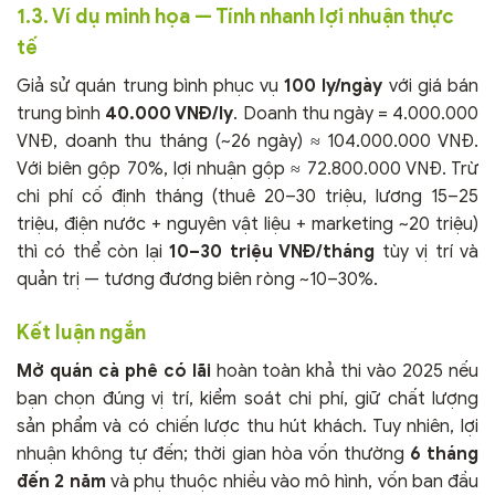
1.3. Ví dụ minh họa — Tính nhanh lợi nhuận thực
tế
Giả sử quán trung bình phục vụ
100 ly/ngày
với giá bán
trung bình
40.000 VNĐ/ly
. Doanh thu ngày = 4.000.000
VNĐ, doanh thu tháng (~26 ngày) ≈ 104.000.000 VNĐ.
Với biên gộp 70%, lợi nhuận gộp ≈ 72.800.000 VNĐ. Trừ
chi phí cố định tháng (thuê 20–30 triệu, lương 15–25
triệu, điện nước + nguyên vật liệu + marketing ~20 triệu)
thì có thể còn lại
10–30 triệu VNĐ/tháng
tùy vị trí và
quản trị — tương đương biên ròng ~10–30%.
Kết luận ngắn
Mở quán cà phê có lãi
hoàn toàn khả thi vào 2025 nếu
bạn chọn đúng vị trí, kiểm soát chi phí, giữ chất lượng
sản phẩm và có chiến lược thu hút khách. Tuy nhiên, lợi
nhuận không tự đến; thời gian hòa vốn thường
6 tháng
đến 2 năm
và phụ thuộc nhiều vào mô hình, vốn ban đầu