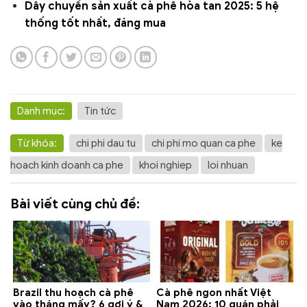
Dây chuyền sản xuất cà phê hòa tan 2025: 5 hệ
thống tốt nhất, đáng mua
Danh mục:
Tin tức
Từ khóa:
chi phi dau tu
chi phi mo quan ca phe
ke
hoach kinh doanh ca phe
khoi nghiep
loi nhuan
Bài viết cùng chủ đề:
Brazil thu hoạch cà phê
Cà phê ngon nhất Việt
vào tháng mấy? 6 gợi ý &
Nam 2026: 10 quán phải