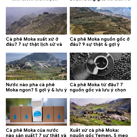
chính và lưu ý 2026
gợi ý đáng mua
Cà phê Moka xuất xứ ở
Cà phê Moka nguồn gốc ở
đâu? 7 sự thật lịch sử và
đâu? 9 sự thật & gợi ý
lưu ý chọn mua (2026)
chọn mua 2026
Nước nào pha cà phê
Cà phê Moka từ đâu? 7
Moka ngon? 5 gợi ý & lưu ý
nguồn gốc và lưu ý chọn
quan trọng
loại tốt nhất
Cà phê Moka của nước
Xuất xứ cà phê Moka:
nào sản xuất? 7 sự thật và
nguồn gốc Yemen, 5 mẹo