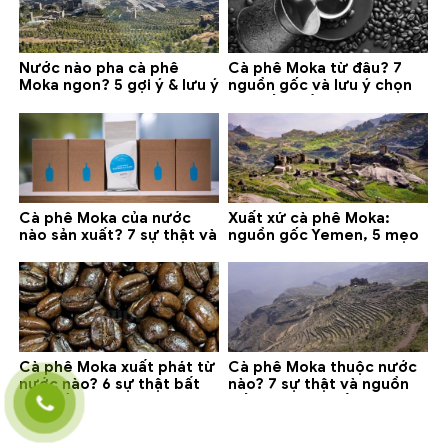
Nước nào pha cà phê
Cà phê Moka từ đâu? 7
Moka ngon? 5 gợi ý & lưu ý
nguồn gốc và lưu ý chọn
quan trọng
loại tốt nhất
Cà phê Moka của nước
Xuất xứ cà phê Moka:
nào sản xuất? 7 sự thật và
nguồn gốc Yemen, 5 mẹo
gợi ý đáng mua
phân biệt và gợi ý mua
Cà phê Moka xuất phát từ
Cà phê Moka thuộc nước
nước nào? 6 sự thật bất
nào? 7 sự thật và nguồn
ngờ về Yemen
gốc bạn nên biết