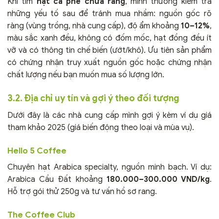
Khi tìm
hạt cà phê chưa rang
, mình thường kiểm tra
những yếu tố sau để tránh mua nhầm: nguồn gốc rõ
ràng (vùng trồng, nhà cung cấp), độ ẩm khoảng
10–12%
,
màu sắc xanh đều, không có đốm mốc, hạt đồng đều ít
vỡ và có thông tin chế biến (ướt/khô). Ưu tiên sản phẩm
có chứng nhận truy xuất nguồn gốc hoặc chứng nhận
chất lượng nếu bạn muốn mua số lượng lớn.
3.2. Địa chỉ uy tín và gợi ý theo đối tượng
Dưới đây là các nhà cung cấp mình gợi ý kèm ví dụ giá
tham khảo 2025 (giá biến động theo loại và mùa vụ).
Hello 5 Coffee
Chuyên hạt Arabica specialty, nguồn minh bạch. Ví dụ:
Arabica Cầu Đất khoảng
180.000–300.000 VND/kg
.
Hỗ trợ gói thử 250g và tư vấn hồ sơ rang.
The Coffee Club