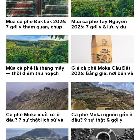
Mùa cà phê Đắk Lắk 2026:
Mùa cà phê Tây Nguyên
7 gợi ý tham quan, chụp
2026: 7 gợi ý & lưu ý du
ảnh và lưu ý
lịch tốt nhất
Mùa cà phê là tháng mấy
Giá cà phê Moka Cầu Đất
— thời điểm thu hoạch
2026: Bảng giá, nơi bán và
chính và lưu ý 2026
gợi ý đáng mua
Cà phê Moka xuất xứ ở
Cà phê Moka nguồn gốc ở
đâu? 7 sự thật lịch sử và
đâu? 9 sự thật & gợi ý
lưu ý chọn mua (2026)
chọn mua 2026