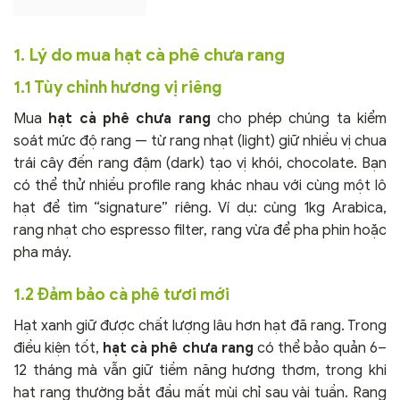
1. Lý do mua hạt cà phê chưa rang
1.1 Tùy chỉnh hương vị riêng
Mua
hạt cà phê chưa rang
cho phép chúng ta kiểm
soát mức độ rang — từ rang nhạt (light) giữ nhiều vị chua
trái cây đến rang đậm (dark) tạo vị khói, chocolate. Bạn
có thể thử nhiều profile rang khác nhau với cùng một lô
hạt để tìm “signature” riêng. Ví dụ: cùng 1kg Arabica,
rang nhạt cho espresso filter, rang vừa để pha phin hoặc
pha máy.
1.2 Đảm bảo cà phê tươi mới
Hạt xanh giữ được chất lượng lâu hơn hạt đã rang. Trong
điều kiện tốt,
hạt cà phê chưa rang
có thể bảo quản 6–
12 tháng mà vẫn giữ tiềm năng hương thơm, trong khi
hạt rang thường bắt đầu mất mùi chỉ sau vài tuần. Rang