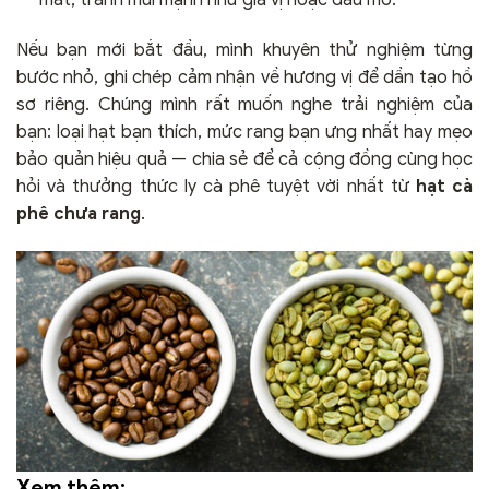
mát, tránh mùi mạnh như gia vị hoặc dầu mỡ.
Nếu bạn mới bắt đầu, mình khuyên thử nghiệm từng
bước nhỏ, ghi chép cảm nhận về hương vị để dần tạo hồ
sơ riêng. Chúng mình rất muốn nghe trải nghiệm của
bạn: loại hạt bạn thích, mức rang bạn ưng nhất hay mẹo
bảo quản hiệu quả — chia sẻ để cả cộng đồng cùng học
hỏi và thưởng thức ly cà phê tuyệt vời nhất từ
hạt cà
phê chưa rang
.
Xem thêm: