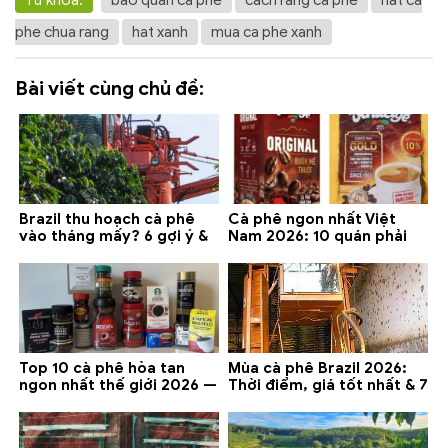
Từ khóa:
bao quan ca phe
cach rang ca phe
hat ca
phe chua rang
hat xanh
mua ca phe xanh
Bài viết cùng chủ đề:
Brazil thu hoạch cà phê
Cà phê ngon nhất Việt
vào tháng mấy? 6 gợi ý &
Nam 2026: 10 quán phải
lưu ý 2026
thử ở Buôn Ma Thuột, Đà
Lạt
Top 10 cà phê hòa tan
Mùa cà phê Brazil 2026:
ngon nhất thế giới 2026 —
Thời điểm, giá tốt nhất & 7
gợi ý đáng mua
lưu ý