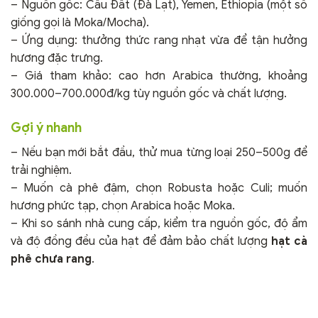
– Nguồn gốc: Cầu Đất (Đà Lạt), Yemen, Ethiopia (một số
giống gọi là Moka/Mocha).
– Ứng dụng: thưởng thức rang nhạt vừa để tận hưởng
hương đặc trưng.
– Giá tham khảo: cao hơn Arabica thường, khoảng
300.000–700.000đ/kg tùy nguồn gốc và chất lượng.
Gợi ý nhanh
– Nếu bạn mới bắt đầu, thử mua từng loại 250–500g để
trải nghiệm.
– Muốn cà phê đậm, chọn Robusta hoặc Culi; muốn
hương phức tạp, chọn Arabica hoặc Moka.
– Khi so sánh nhà cung cấp, kiểm tra nguồn gốc, độ ẩm
và độ đồng đều của hạt để đảm bảo chất lượng
hạt cà
phê chưa rang
.