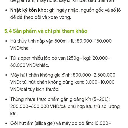
để giảm ẩm; thay hoặc sấy lại khi bắt đầu thấm ẩm.
Nhật ký tồn kho:
ghi ngày nhập, nguồn gốc và số lô
để dễ theo dõi và xoay vòng.
5.4 Sản phẩm và chi phí tham khảo
Hũ thủy tinh nắp vặn 500ml–1L: 80.000–150.000
VND/chai.
Túi zipper nhiều lớp có van (250g–1kg): 20.000–
60.000 VND/chiếc.
Máy hút chân không gia đình: 800.000–2.500.000
VND; túi hút chân không dùng kèm: 3.000–10.000
VND/cái tùy kích thước.
Thùng nhựa thực phẩm gắn gioăng kín (5–20L):
200.000–600.000 VND/cái phù hợp lưu trữ số lượng
lớn.
Gói hút ẩm (silica gel) và máy đo độ ẩm: 10.000–