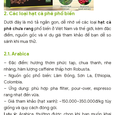
2. Các loại hạt cà phê phổ biến
Dưới đây là mô tả ngắn gọn, dễ nhớ về các loại
hạt cà
phê chưa rang
phổ biến ở Việt Nam và thế giới, kèm đặc
điểm, nguồn gốc và ví dụ giá tham khảo để bạn dễ so
sánh khi mua thử.
2.1. Arabica
– Đặc điểm: hương thơm phức tạp, chua thanh, nhẹ
nhàng, hàm lượng caffeine thấp hơn Robusta.
– Nguồn gốc phổ biến: Lâm Đồng, Sơn La, Ethiopia,
Colombia.
– Ứng dụng: phù hợp pha filter, pour-over, espresso
rang nhạt đến vừa.
– Giá tham khảo (hạt xanh): ~150.000–350.000đ/kg tùy
giống và quy cách đóng gói.
Lưu ý:
Arabica thường được chọn khi bạn muốn khai