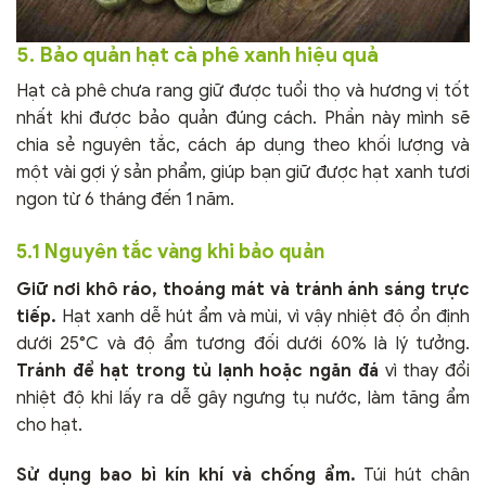
5. Bảo quản hạt cà phê xanh hiệu quả
Hạt cà phê chưa rang giữ được tuổi thọ và hương vị tốt
nhất khi được bảo quản đúng cách. Phần này mình sẽ
chia sẻ nguyên tắc, cách áp dụng theo khối lượng và
một vài gợi ý sản phẩm, giúp bạn giữ được hạt xanh tươi
ngon từ 6 tháng đến 1 năm.
5.1 Nguyên tắc vàng khi bảo quản
Giữ nơi khô ráo, thoáng mát và tránh ánh sáng trực
tiếp.
Hạt xanh dễ hút ẩm và mùi, vì vậy nhiệt độ ổn định
dưới 25°C và độ ẩm tương đối dưới 60% là lý tưởng.
Tránh để hạt trong tủ lạnh hoặc ngăn đá
vì thay đổi
nhiệt độ khi lấy ra dễ gây ngưng tụ nước, làm tăng ẩm
cho hạt.
Sử dụng bao bì kín khí và chống ẩm.
Túi hút chân