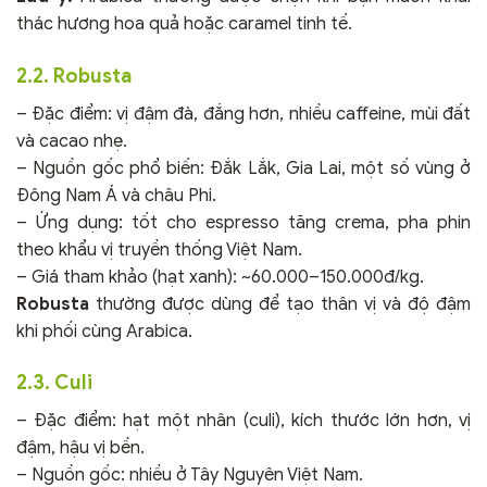
thác hương hoa quả hoặc caramel tinh tế.
2.2. Robusta
– Đặc điểm: vị đậm đà, đắng hơn, nhiều caffeine, mùi đất
và cacao nhẹ.
– Nguồn gốc phổ biến: Đắk Lắk, Gia Lai, một số vùng ở
Đông Nam Á và châu Phi.
– Ứng dụng: tốt cho espresso tăng crema, pha phin
theo khẩu vị truyền thống Việt Nam.
– Giá tham khảo (hạt xanh): ~60.000–150.000đ/kg.
Robusta
thường được dùng để tạo thân vị và độ đậm
khi phối cùng Arabica.
2.3. Culi
– Đặc điểm: hạt một nhân (culi), kích thước lớn hơn, vị
đậm, hậu vị bền.
– Nguồn gốc: nhiều ở Tây Nguyên Việt Nam.