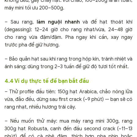
không đều, gây cháy hạt. Với chảo, 100–200g là an toàn;
máy mini tối ưu 200–500g.
– Sau rang,
làm nguội nhanh
và để hạt thoát khí
(degassing): 12–24 giờ cho rang nhạt/vừa, 24–48 giờ
cho rang vừa đậm/đậm. Pha ngay khi cần, xay ngay
trước pha để giữ hương.
– Bảo quản hạt sau khi rang trong hộp kín, tránh nhiệt và
ánh sáng; dùng trong 2–3 tuần để giữ độ tươi tốt nhất.
4.4 Ví dụ thực tế để bạn bắt đầu
– Thử profile đầu tiên: 150g hạt Arabica, chảo nóng lửa
vừa, đảo đều, dừng sau first crack (~9 phút) — bạn sẽ có
rang nhạt, nhiều hương trái cây.
– Nếu muốn thử máy: mua máy rang mini 300g, rang
300g hạt Robusta, canh đến đầu second crack (~11–13
phút) để có cà phê đậm, thích hợp pha phin hoặc