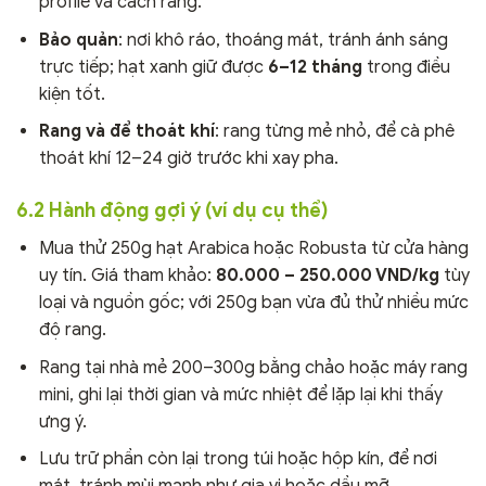
profile và cách rang.
Bảo quản
: nơi khô ráo, thoáng mát, tránh ánh sáng
trực tiếp; hạt xanh giữ được
6–12 tháng
trong điều
kiện tốt.
Rang và để thoát khí
: rang từng mẻ nhỏ, để cà phê
thoát khí 12–24 giờ trước khi xay pha.
6.2 Hành động gợi ý (ví dụ cụ thể)
Mua thử 250g hạt Arabica hoặc Robusta từ cửa hàng
uy tín. Giá tham khảo:
80.000 – 250.000 VND/kg
tùy
loại và nguồn gốc; với 250g bạn vừa đủ thử nhiều mức
độ rang.
Rang tại nhà mẻ 200–300g bằng chảo hoặc máy rang
mini, ghi lại thời gian và mức nhiệt để lặp lại khi thấy
ưng ý.
Lưu trữ phần còn lại trong túi hoặc hộp kín, để nơi