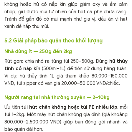
không hoặc hũ có nắp kín giúp giảm oxy và ẩm xâm
nhập, giữ được mùi tự nhiên của hạt cà phê chưa rang.
Tránh để gần đồ có mùi mạnh như gia vị, dầu ăn vì hạt
xanh dễ hấp thụ mùi.
5.2 Giải pháp bảo quản theo khối lượng
Nhà dùng ít — 250g đến 2kg
Rút gọn: chia nhỏ ra từng túi 250–500g. Dùng
hũ thủy
tinh có nắp kín
(500ml–1L) để tiện sử dụng hàng tuần.
Ví dụ: hũ thủy tinh 1L giá tham khảo 80.000–150.000
VND, túi zipper có van giá 20.000–50.000 VND/chiếc.
Người rang tại nhà thường xuyên — 2–10kg
Ưu tiên
túi hút chân không hoặc túi PE nhiều lớp
, mỗi
túi 1–2kg. Một máy hút chân không gia đình (giá khoảng
800.000–2.500.000 VND) giúp bạn đóng gói nhanh và
bảo quản dài hơn.