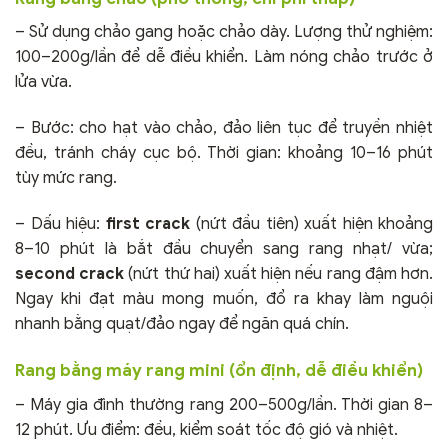
– Sử dụng chảo gang hoặc chảo dày. Lượng thử nghiệm:
100–200g/lần để dễ điều khiển. Làm nóng chảo trước ở
lửa vừa.
– Bước: cho hạt vào chảo, đảo liên tục để truyền nhiệt
đều, tránh cháy cục bộ. Thời gian: khoảng 10–16 phút
tùy mức rang.
– Dấu hiệu:
first crack
(nứt đầu tiên) xuất hiện khoảng
8–10 phút là bắt đầu chuyển sang rang nhạt/ vừa;
second crack
(nứt thứ hai) xuất hiện nếu rang đậm hơn.
Ngay khi đạt màu mong muốn, đổ ra khay làm nguội
nhanh bằng quạt/đảo ngay để ngăn quá chín.
Rang bằng máy rang mini (ổn định, dễ điều khiển)
– Máy gia đình thường rang 200–500g/lần. Thời gian 8–
12 phút. Ưu điểm: đều, kiểm soát tốc độ gió và nhiệt.