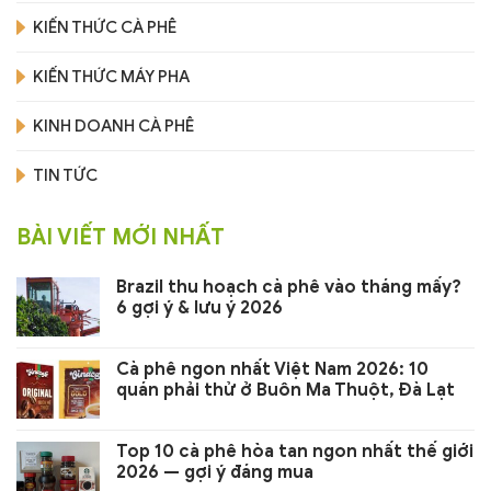
KIẾN THỨC CÀ PHÊ
KIẾN THỨC MÁY PHA
KINH DOANH CÀ PHÊ
TIN TỨC
BÀI VIẾT MỚI NHẤT
Brazil thu hoạch cà phê vào tháng mấy?
6 gợi ý & lưu ý 2026
Cà phê ngon nhất Việt Nam 2026: 10
quán phải thử ở Buôn Ma Thuột, Đà Lạt
Top 10 cà phê hòa tan ngon nhất thế giới
2026 — gợi ý đáng mua