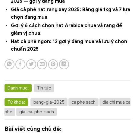
2025 — gợi ý đáng mua
Giá cà phê hạt rang xay 2025: Bảng giá 1kg và 7 lựa
chọn đáng mua
Gợi ý 6 cách chọn hạt Arabica chua và rang để
giảm vị chua
Hạt cà phê ngon: 12 gợi ý đáng mua và lưu ý chọn
chuẩn 2025
Danh mục:
Tin tức
Từ khóa:
bang-gia-2025
ca phe sach
dia chi mua ca
phe
gia-ca-phe-sach
Bài viết cùng chủ đề: