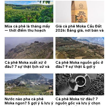
Mùa cà phê là tháng mấy
Giá cà phê Moka Cầu Đất
— thời điểm thu hoạch
2026: Bảng giá, nơi bán và
chính và lưu ý 2026
gợi ý đáng mua
Cà phê Moka xuất xứ ở
Cà phê Moka nguồn gốc ở
đâu? 7 sự thật lịch sử và
đâu? 9 sự thật & gợi ý
lưu ý chọn mua (2026)
chọn mua 2026
Nước nào pha cà phê
Cà phê Moka từ đâu? 7
Moka ngon? 5 gợi ý & lưu ý
nguồn gốc và lưu ý chọn
quan trọng
loại tốt nhất