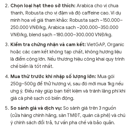
Chọn loại hạt theo sở thích:
Arabica cho vị chua
thanh, Robusta cho vị đậm và độ caffeine cao. Ví dụ
minh họa về giá tham khảo: Robusta sạch ~150.000–
250.000 VNĐ/kg, Arabica sạch ~200.000–350.000
VNĐ/kg, blend sạch ~180.000–300.000 VNĐ/kg.
Kiểm tra chứng nhận và cam kết:
VietGAP, Organic
hoặc các cam kết không tạp chất, không hương liệu
là điểm cộng lớn. Nếu thương hiệu công khai quy trình
chế biến là tốt nhất.
Mua thử trước khi nhập số lượng lớn:
Mua gói
250g–500g để thử hương vị, sau đó mới mua 1kg nếu
ưng ý. Điều này giúp bạn tiết kiệm và tránh lãng phí khi
giá cà phê sạch có biến động.
So sánh giá và dịch vụ:
So sánh giá trên 3 nguồn
(cửa hàng chính hãng, sàn TMĐT, quán cà phê) và chú
ý chính sách đổi trả, tư vấn pha chế và bảo quản.