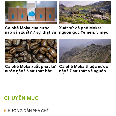
Cà phê Moka của nước
Xuất xứ cà phê Moka:
nào sản xuất? 7 sự thật và
nguồn gốc Yemen, 5 mẹo
gợi ý đáng mua
phân biệt và gợi ý mua
Cà phê Moka xuất phát từ
Cà phê Moka thuộc nước
nước nào? 6 sự thật bất
nào? 7 sự thật và nguồn
ngờ về Yemen
gốc bạn nên biết
CHUYÊN MỤC
HƯỚNG DẪN PHA CHẾ