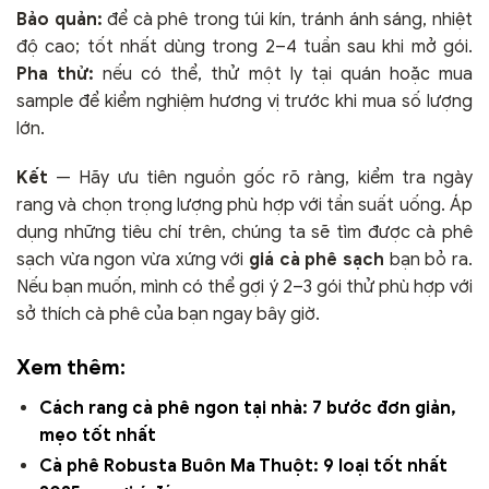
Bảo quản:
để cà phê trong túi kín, tránh ánh sáng, nhiệt
độ cao; tốt nhất dùng trong 2–4 tuần sau khi mở gói.
Pha thử:
nếu có thể, thử một ly tại quán hoặc mua
sample để kiểm nghiệm hương vị trước khi mua số lượng
lớn.
Kết
— Hãy ưu tiên nguồn gốc rõ ràng, kiểm tra ngày
rang và chọn trọng lượng phù hợp với tần suất uống. Áp
dụng những tiêu chí trên, chúng ta sẽ tìm được cà phê
sạch vừa ngon vừa xứng với
giá cà phê sạch
bạn bỏ ra.
Nếu bạn muốn, mình có thể gợi ý 2–3 gói thử phù hợp với
sở thích cà phê của bạn ngay bây giờ.
Xem thêm:
Cách rang cà phê ngon tại nhà: 7 bước đơn giản,
mẹo tốt nhất
Cà phê Robusta Buôn Ma Thuột: 9 loại tốt nhất