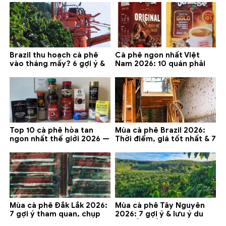
Brazil thu hoạch cà phê
Cà phê ngon nhất Việt
vào tháng mấy? 6 gợi ý &
Nam 2026: 10 quán phải
lưu ý 2026
thử ở Buôn Ma Thuột, Đà
Lạt
Top 10 cà phê hòa tan
Mùa cà phê Brazil 2026:
ngon nhất thế giới 2026 —
Thời điểm, giá tốt nhất & 7
gợi ý đáng mua
lưu ý
Mùa cà phê Đắk Lắk 2026:
Mùa cà phê Tây Nguyên
7 gợi ý tham quan, chụp
2026: 7 gợi ý & lưu ý du
ảnh và lưu ý
lịch tốt nhất