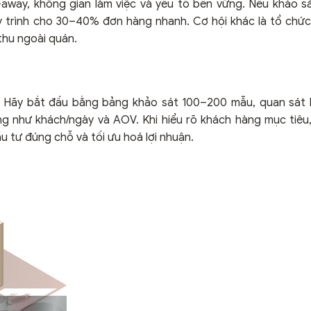
-away, không gian làm việc và yếu tố bền vững. Nếu khảo s
 trình cho 30–40% đơn hàng nhanh. Cơ hội khác là tổ chứ
thu ngoài quán.
n. Hãy bắt đầu bằng bảng khảo sát 100–200 mẫu, quan sát 
àng như khách/ngày và AOV. Khi hiểu rõ khách hàng mục tiêu
u tư đúng chỗ và tối ưu hoá lợi nhuận.