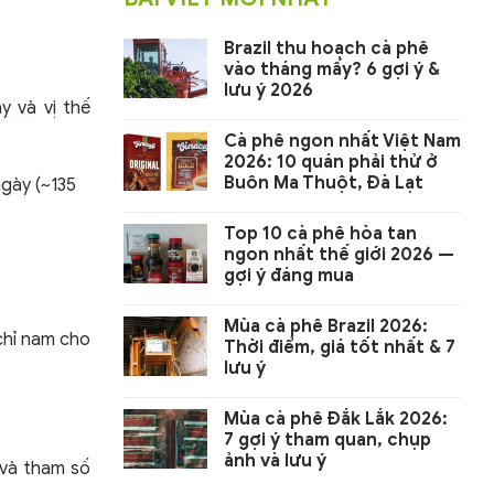
Brazil thu hoạch cà phê
vào tháng mấy? 6 gợi ý &
lưu ý 2026
y và vị thế
Cà phê ngon nhất Việt Nam
2026: 10 quán phải thử ở
Buôn Ma Thuột, Đà Lạt
ngày (~135
Top 10 cà phê hòa tan
ngon nhất thế giới 2026 —
gợi ý đáng mua
Mùa cà phê Brazil 2026:
 chỉ nam cho
Thời điểm, giá tốt nhất & 7
lưu ý
Mùa cà phê Đắk Lắk 2026:
7 gợi ý tham quan, chụp
ảnh và lưu ý
và tham số