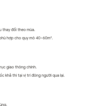
u thay đổi theo mùa.
 phù hợp cho quy mô 40–60m².
trục giao thông chính.
khả thi tại vị trí đông người qua lại.
úng.