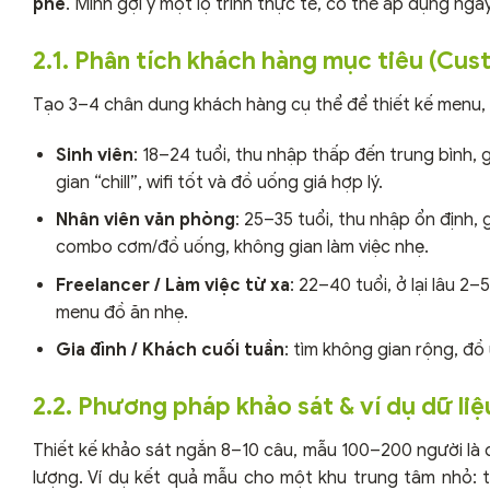
phê
. Mình gợi ý một lộ trình thực tế, có thể áp dụng ngay
2.1. Phân tích khách hàng mục tiêu (Cu
Tạo 3–4 chân dung khách hàng cụ thể để thiết kế menu, g
Sinh viên
: 18–24 tuổi, thu nhập thấp đến trung bình, 
gian “chill”, wifi tốt và đồ uống giá hợp lý.
Nhân viên văn phòng
: 25–35 tuổi, thu nhập ổn định,
combo cơm/đồ uống, không gian làm việc nhẹ.
Freelancer / Làm việc từ xa
: 22–40 tuổi, ở lại lâu 2
menu đồ ăn nhẹ.
Gia đình / Khách cuối tuần
: tìm không gian rộng, đồ
2.2. Phương pháp khảo sát & ví dụ dữ liệ
Thiết kế khảo sát ngắn 8–10 câu, mẫu 100–200 người là đ
lượng. Ví dụ kết quả mẫu cho một khu trung tâm nhỏ: t