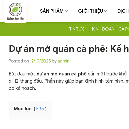
Chuyển
đến
SẢN PHẨM
GIỚI THIỆU
DỊCH
nội
dung
TIN TỨC
KINH DOANH CÀ P
Dự án mở quán cà phê: Kế h
Posted on
12/10/2025
by
admin
Bắt đầu một
dự án mở quán cà phê
cần một bước khởi đ
6–12 tháng đầu. Phần này giúp bạn định hình tầm nhìn,
bộ kế hoạch.
Mục lục
hiện