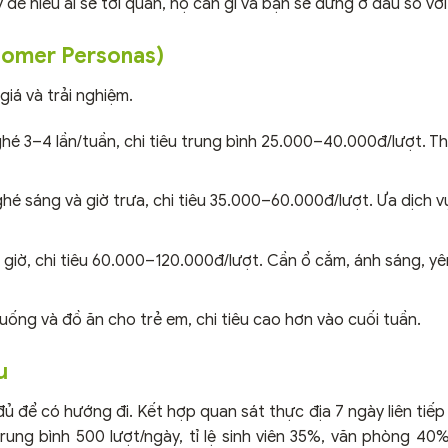
 để hiểu ai sẽ tới quán, họ cần gì và bạn sẽ đứng ở đâu so với
stomer Personas)
iá và trải nghiệm.
ghé 3–4 lần/tuần, chi tiêu trung bình 25.000–40.000đ/lượt. T
 ghé sáng và giờ trưa, chi tiêu 35.000–60.000đ/lượt. Ưa dịch v
–5 giờ, chi tiêu 60.000–120.000đ/lượt. Cần ổ cắm, ánh sáng, yê
 uống và đồ ăn cho trẻ em, chi tiêu cao hơn vào cuối tuần.
u
ủ để có hướng đi. Kết hợp quan sát thực địa 7 ngày liên tiếp
rung bình 500 lượt/ngày, tỉ lệ sinh viên 35%, văn phòng 40