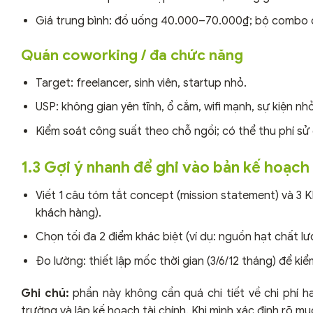
Giá trung bình: đồ uống 40.000–70.000₫; bộ combo c
Quán coworking / đa chức năng
Target: freelancer, sinh viên, startup nhỏ.
USP: không gian yên tĩnh, ổ cắm, wifi mạnh, sự kiện nh
Kiểm soát công suất theo chỗ ngồi; có thể thu phí sử
1.3 Gợi ý nhanh để ghi vào bản kế hoạch
Viết 1 câu tóm tắt concept (mission statement) và 3 KP
khách hàng).
Chọn tối đa 2 điểm khác biệt (ví dụ: nguồn hạt chất 
Đo lường: thiết lập mốc thời gian (3/6/12 tháng) để kiể
Ghi chú:
phần này không cần quá chi tiết về chi phí h
trường và lập kế hoạch tài chính. Khi mình xác định rõ m