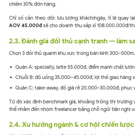
chiếm 30% đơn hàng.
Chỉ số cần theo dõi: lưu lượng khách/ngày, tỉ lệ quay l
AOV 45.000đ
sẽ cho doanh thu xấp xỉ 108.000.000đ/thá
2.3. Đánh giá đối thủ cạnh tranh — làm 
Chọn 3 đối thủ quanh khu vực trong bán kính 300–500m. Gh
Quán A: specialty, latte 55.000đ, điểm mạnh chất lượng
Chuỗi B: đồ uống 35.000–45.000đ, lợi thế giao hàng 
Quán C: take-away, đồ giá rẻ 20.000–30.000đ, phục v
Từ đó xác định benchmark giá, khoảng trống thị trường v
thể nhắm đến nhóm freelancer bằng chỗ ngồi tiện nghi v
2.4. Xu hướng ngành & cơ hội chiến lược