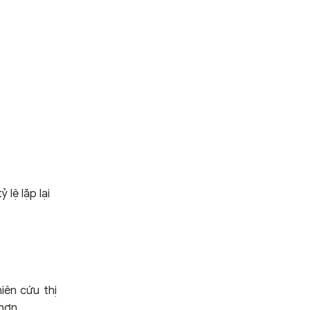
lệ lặp lại
iên cứu thị
hơn.