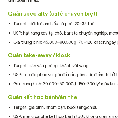
kinh doanh mẫu:
Quán specialty (café chuyên biệt)
Target: giới trẻ am hiểu cà phê, 20–35 tuổi.
USP: hạt rang xay tại chỗ, barista chuyên nghiệp, men
Giá trung bình: 45.000–80.000₫. 70–120 khách/ngày
Quán take-away / kiosk
Target: dân văn phòng, khách vội vàng.
USP: tốc độ phục vụ, gói đồ uống tiện lợi, điểm đặt ở 
Giá trung bình: 30.000–50.000₫. 150–300 ly/ngày là mốc 
Quán kết hợp bánh/ăn nhẹ
Target: gia đình, nhóm bạn, buổi sáng/chiều.
USP: menu cà phê kết hợp bánh tươi, không gian ấm c