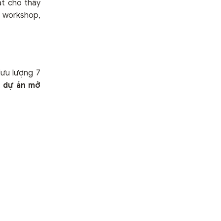
át cho thấy
c workshop,
lưu lượng 7
,
dự án mở