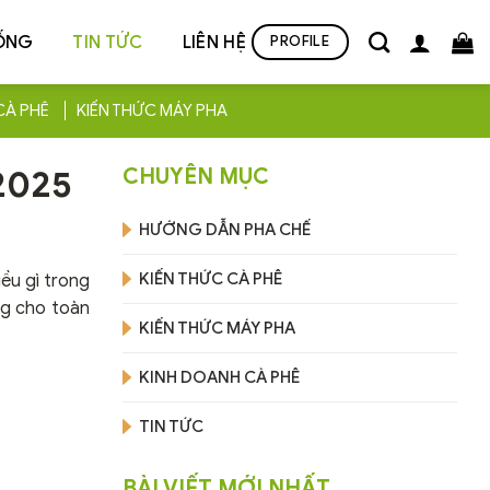
ỐNG
TIN TỨC
LIÊN HỆ
PROFILE
CÀ PHÊ
KIẾN THỨC MÁY PHA
 2025
CHUYÊN MỤC
HƯỚNG DẪN PHA CHẾ
KIẾN THỨC CÀ PHÊ
ều gì trong
ng cho toàn
KIẾN THỨC MÁY PHA
KINH DOANH CÀ PHÊ
TIN TỨC
BÀI VIẾT MỚI NHẤT