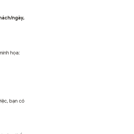
hách/ngày,
minh họa:
iệc, bạn có