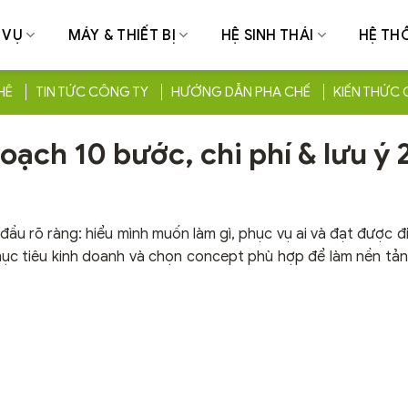
 VỤ
MÁY & THIẾT BỊ
HỆ SINH THÁI
HỆ TH
HÊ
TIN TỨC CÔNG TY
HƯỚNG DẪN PHA CHẾ
KIẾN THỨC 
oạch 10 bước, chi phí & lưu ý
ầu rõ ràng: hiểu mình muốn làm gì, phục vụ ai và đạt được đi
 mục tiêu kinh doanh và chọn concept phù hợp để làm nền tả