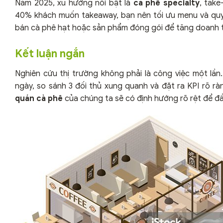
Năm 2025, xu hướng nổi bật là
cà phê specialty
, take
40% khách muốn takeaway, bạn nên tối ưu menu và quy
bán cà phê hạt hoặc sản phẩm đóng gói để tăng doanh 
Kết luận ngắn
Nghiên cứu thị trường không phải là công việc một lầ
ngày, so sánh 3 đối thủ xung quanh và đặt ra KPI rõ r
quán cà phê
của chúng ta sẽ có định hướng rõ rệt để đầ