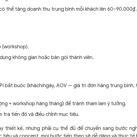
ó thể tăng doanh thu trung bình mỗi khách lên 60–90.000₫.
ỏ (workshop).
 dụng không gian hoặc bán gói thành viên.
I bắt buộc (khách/ngày, AOV — giá trị đơn hàng trung bình, tỷ 
lượng + workshop hàng tháng) để tránh tham lam ý tưởng.
m tra tiến độ và điều chỉnh mục tiêu.
ay thiết kế, nhưng phải cụ thể đủ để chuyển sang bước ngh
ục tiêu và concept, mọi bước tiếp theo sẽ dễ dàng và thực tế 