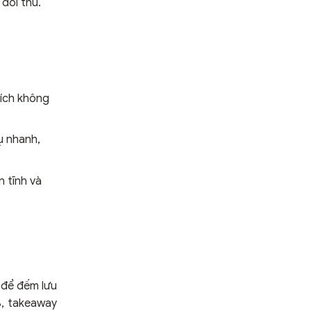
 đối thủ.
hích không
ụ nhanh,
n tĩnh và
 để đếm lưu
%, takeaway