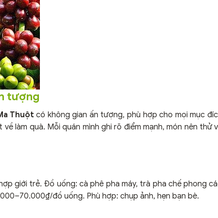
ấn tượng
Ma Thuột
có không gian ấn tượng, phù hợp cho mọi mục đíc
 về làm quà. Mỗi quán mình ghi rõ điểm mạnh, món nên thử 
hợp giới trẻ. Đồ uống: cà phê pha máy, trà pha chế phong các
35.000–70.000₫/đồ uống. Phù hợp: chụp ảnh, hẹn bạn bè.