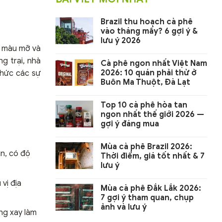
Brazil thu hoạch cà phê
vào tháng mấy? 6 gợi ý &
lưu ý 2026
n màu mỡ và
g trại, nhà
Cà phê ngon nhất Việt Nam
2026: 10 quán phải thử ở
chức các sự
Buôn Ma Thuột, Đà Lạt
Top 10 cà phê hòa tan
ngon nhất thế giới 2026 —
gợi ý đáng mua
Mùa cà phê Brazil 2026:
n, có độ
Thời điểm, giá tốt nhất & 7
lưu ý
vị địa
Mùa cà phê Đắk Lắk 2026:
7 gợi ý tham quan, chụp
ảnh và lưu ý
ng xay làm