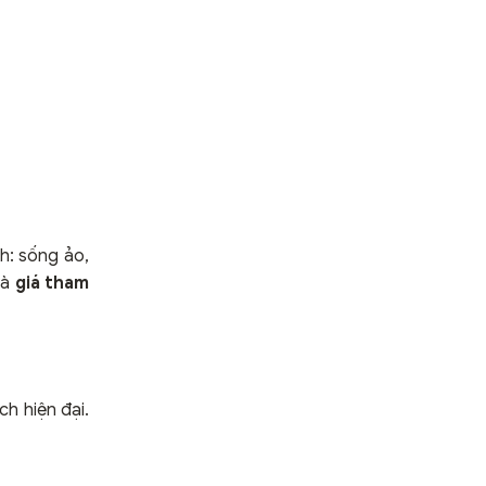
h: sống ảo,
và
giá tham
h hiện đại.