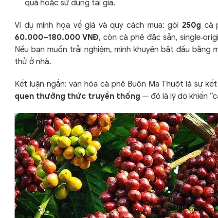
quà hoặc sử dụng tại gia.
Ví dụ minh họa về giá và quy cách mua: gói
250g
cà 
60.000–180.000 VNĐ
, còn cà phê đặc sản, single‑ori
Nếu bạn muốn trải nghiệm, mình khuyên bắt đầu bằng m
thử ở nhà.
Kết luận ngắn: văn hóa cà phê Buôn Ma Thuột là sự kế
quen thưởng thức truyền thống
— đó là lý do khiến 