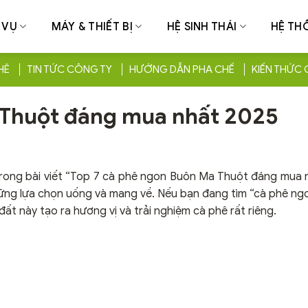
 VỤ
MÁY & THIẾT BỊ
HỆ SINH THÁI
HỆ TH
HÊ
TIN TỨC CÔNG TY
HƯỚNG DẪN PHA CHẾ
KIẾN THỨC 
 Thuột đáng mua nhất 2025
 Trong bài viết “Top 7 cà phê ngon Buôn Ma Thuột đáng mua 
hững lựa chọn uống và mang về. Nếu bạn đang tìm “cà phê n
ất này tạo ra hương vị và trải nghiệm cà phê rất riêng.