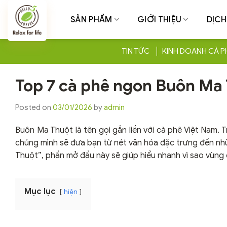
Chuyển
đến
SẢN PHẨM
GIỚI THIỆU
DỊCH
nội
dung
TIN TỨC
KINH DOANH CÀ P
Top 7 cà phê ngon Buôn Ma
Posted on
03/01/2026
by
admin
Buôn Ma Thuột là tên gọi gắn liền với cà phê Việt Nam.
chúng mình sẽ đưa bạn từ nét văn hóa đặc trưng đến n
Thuột”, phần mở đầu này sẽ giúp hiểu nhanh vì sao vùng đ
Mục lục
hiện