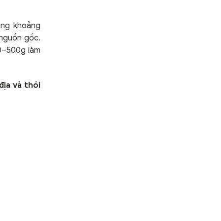
ộng khoảng
 nguồn gốc.
50–500g làm
địa và thói