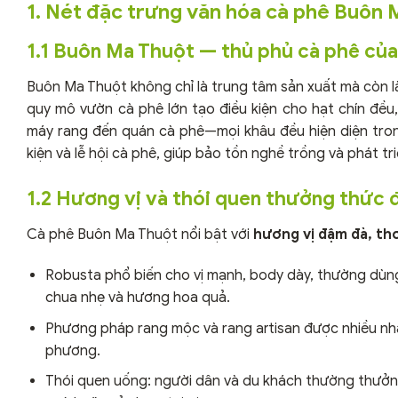
1. Nét đặc trưng văn hóa cà phê Buôn 
1.1 Buôn Ma Thuột — thủ phủ cà phê củ
Buôn Ma Thuột không chỉ là trung tâm sản xuất mà còn 
quy mô vườn cà phê lớn tạo điều kiện cho hạt chín đều, 
máy rang đến quán cà phê—mọi khâu đều hiện diện tro
kiện và lễ hội cà phê, giúp bảo tồn nghề trồng và phát tr
1.2 Hương vị và thói quen thưởng thức 
Cà phê Buôn Ma Thuột nổi bật với
hương vị đậm đà, th
Robusta phổ biến cho vị mạnh, body dày, thường dùng 
chua nhẹ và hương hoa quả.
Phương pháp rang mộc và rang artisan được nhiều nhà 
phương.
Thói quen uống: người dân và du khách thường thưởng