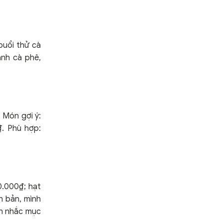
buổi thử cà
ành cà phê,
 Món gợi ý:
. Phù hợp:
.000₫; hạt
 bản, mình
ân nhắc mục