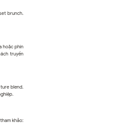
set brunch.
a hoặc phin
ách truyền
ture blend.
nghiệp.
 tham khảo: