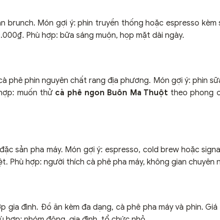
n brunch. Món gợi ý: phin truyền thống hoặc espresso kèm 
.000₫. Phù hợp: bữa sáng muộn, họp mặt dài ngày.
cà phê phin nguyên chất rang địa phương. Món gợi ý: phin sữ
 hợp: muốn thử
cà phê ngon Buôn Ma Thuột
theo phong c
à đặc sản pha máy. Món gợi ý: espresso, cold brew hoặc signa
. Phù hợp: người thích cà phê pha máy, không gian chuyên 
p gia đình. Đồ ăn kèm đa dạng, cà phê pha máy và phin. Giá
hợp: nhóm đông, gia đình, tổ chức nhỏ.