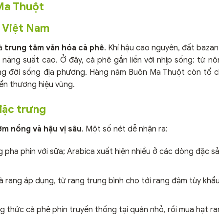
Ma Thuột
a Việt Nam
là
trung tâm văn hóa cà phê
. Khí hậu cao nguyên, đất baza
năng suất cao. Ở đây, cà phê gắn liền với nhịp sống: từ nôn
ng đời sống địa phương. Hàng năm Buôn Ma Thuột còn tổ 
iển thương hiệu vùng.
đặc trưng
ơm nồng và hậu vị sâu
. Một số nét dễ nhận ra:
pha phin với sữa; Arabica xuất hiện nhiều ở các dòng đặc sả
rang áp dụng, từ rang trung bình cho tới rang đậm tùy khẩu 
 thức cà phê phin truyền thống tại quán nhỏ, rồi mua hạt ra