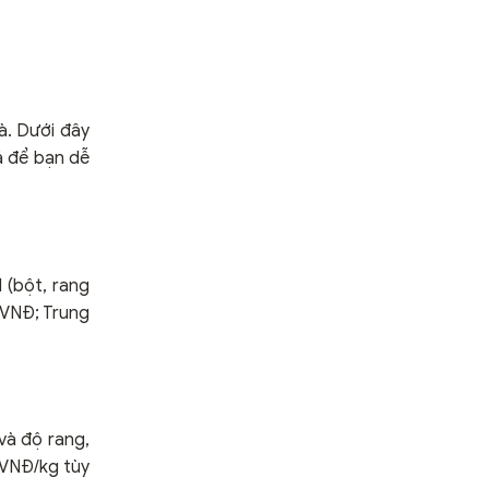
à. Dưới đây
á để bạn dễ
 (bột, rang
 VNĐ; Trung
và độ rang,
 VNĐ/kg tùy