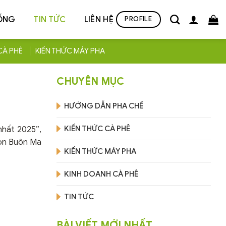
ỐNG
TIN TỨC
LIÊN HỆ
PROFILE
CÀ PHÊ
KIẾN THỨC MÁY PHA
CHUYÊN MỤC
HƯỚNG DẪN PHA CHẾ
KIẾN THỨC CÀ PHÊ
nhất 2025”,
gon Buôn Ma
KIẾN THỨC MÁY PHA
KINH DOANH CÀ PHÊ
TIN TỨC
BÀI VIẾT MỚI NHẤT