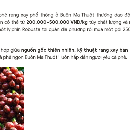
phê rang xay phổ thông ở Buôn Ma Thuột thường dao đ
gin có thể từ
200.000–500.000 VNĐ/kg
tùy chất lượng và
ột ly phin Robusta tại quán địa phương rồi mua một gói 2
t hợp giữa
nguồn gốc thiên nhiên, kỹ thuật rang xay bản 
“cà phê ngon Buôn Ma Thuột” luôn hấp dẫn người yêu cà phê.