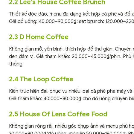
2.2 Lee’s House Coffee Brunch
Thiết kế độc đáo, menu đa dạng kết hợp cà phê và đồ ă
Giá đồ uống: 40.000–90.000₫; set brunch: 120.000–220
2.3 D Home Coffee
Không gian mở, yên bình, thích hợp để thư giãn. Chuyên 
đen đậm vị. Giá tham khảo: 20.000–45.000₫/phin. Phù
thống.
2.4 The Loop Coffee
Kiến trúc hiện đại, phục vụ nhiều loại cà phê pha máy v
Giá tham khảo: 40.000–80.000₫ cho đồ uống chuyên biệt
2.5 House Of Lens Coffee Food
Không gian rộng rãi, nhiều góc chụp ảnh và menu phù hợ
30.000–90.000₫/đồ uống, món ăn 50.000–180.000₫. Phù 