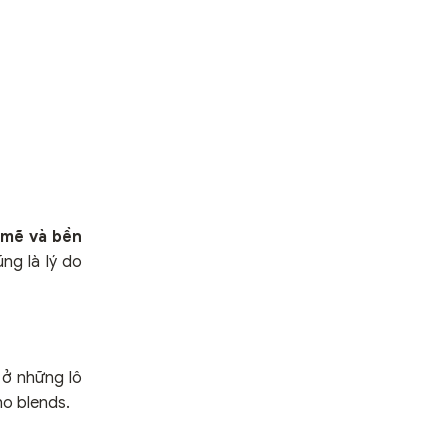
 mẽ và bền
ng là lý do
y ở những lô
ho blends.