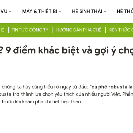
 VỤ
MÁY & THIẾT BỊ
HỆ SINH THÁI
HỆ TH
HÊ
TIN TỨC CÔNG TY
HƯỚNG DẪN PHA CHẾ
KIẾN THỨC 
? 9 điểm khác biệt và gợi ý ch
, chúng ta hãy cùng hiểu rõ ngay từ đầu:
“cà phê robusta là
ta trở thành lựa chọn yêu thích của nhiều người Việt. Phần 
rước khi khám phá chi tiết tiếp theo.