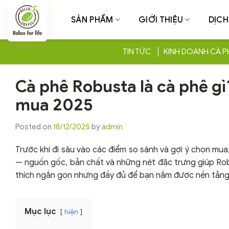
Chuyển
đến
SẢN PHẨM
GIỚI THIỆU
DỊCH
nội
dung
TIN TỨC
KINH DOANH CÀ P
Cà phê Robusta là cà phê gì
mua 2025
Posted on
18/12/2025
by
admin
Trước khi đi sâu vào các điểm so sánh và gợi ý chọn mua
— nguồn gốc, bản chất và những nét đặc trưng giúp Robus
thích ngắn gọn nhưng đầy đủ để bạn nắm được nền tảng t
Mục lục
hiện