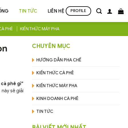
ỐNG
TIN TỨC
LIÊN HỆ
PROFILE
CÀ PHÊ
KIẾN THỨC MÁY PHA
ọn
CHUYÊN MỤC
HƯỚNG DẪN PHA CHẾ
KIẾN THỨC CÀ PHÊ
 cà phê gì”
KIẾN THỨC MÁY PHA
này sẽ giải
KINH DOANH CÀ PHÊ
TIN TỨC
BÀI VIẾT MỚI NHẤT