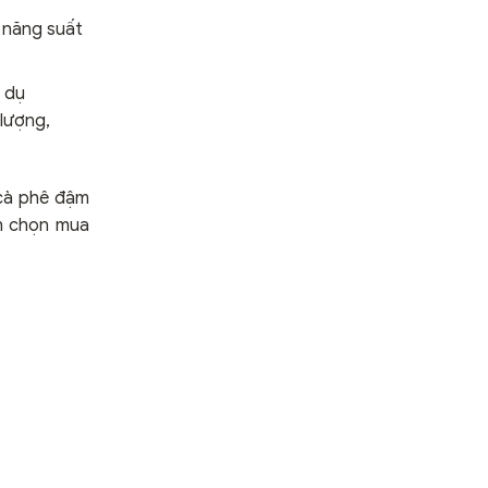
 năng suất
í dụ
lượng,
 cà phê đậm
ch chọn mua