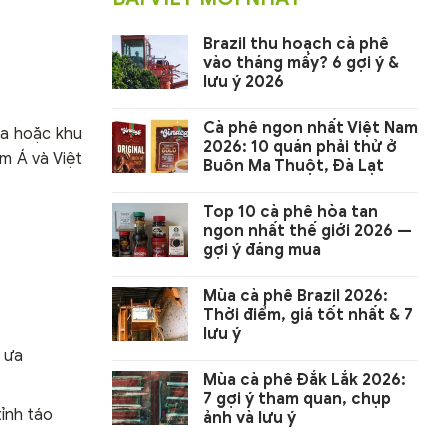
Brazil thu hoạch cà phê
vào tháng mấy? 6 gợi ý &
lưu ý 2026
Cà phê ngon nhất Việt Nam
ia hoặc khu
2026: 10 quán phải thử ở
m Á và Việt
Buôn Ma Thuột, Đà Lạt
Top 10 cà phê hòa tan
ngon nhất thế giới 2026 —
gợi ý đáng mua
Mùa cà phê Brazil 2026:
Thời điểm, giá tốt nhất & 7
lưu ý
c ưa
Mùa cà phê Đắk Lắk 2026:
7 gợi ý tham quan, chụp
ỉnh táo
ảnh và lưu ý