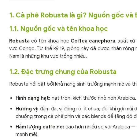
1. Cà phê Robusta là gì? Nguồn gốc và
1.1. Nguồn gốc và tên khoa học
Robusta
có tên khoa học
Coffea canephora
, xuất x
vực Congo. Từ thế kỷ 19, giống này đã được nhân rộng 
Nam là những khu vực trồng nhiều.
1.2. Đặc trưng chung của Robusta
Robusta nổi bật bởi khả năng sinh trưởng mạnh mẽ và thu
Hình dạng hạt:
hạt tròn, kích thước nhỏ hơn Arabica,
Hương vị:
đậm đà, vị đắng rõ, ít chua; đôi khi gợi mù
chuộng trong cà phê phin và các blends để tăng độ 
Hàm lượng caffeine:
cao hơn nhiều so với Arabica —
mạnh mẽ).