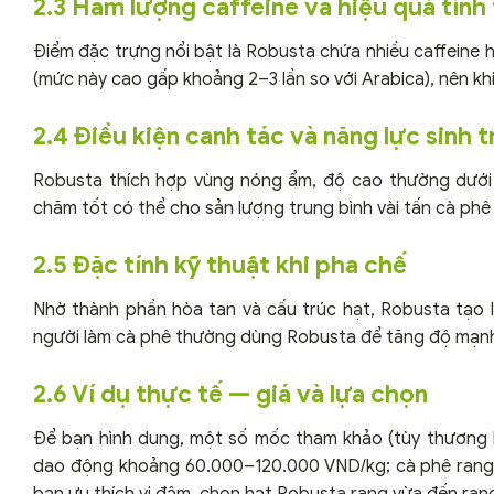
2.3 Hàm lượng caffeine và hiệu quả tỉnh
Điểm đặc trưng nổi bật là Robusta chứa nhiều caffein
(mức này cao gấp khoảng 2–3 lần so với Arabica), nên kh
2.4 Điều kiện canh tác và năng lực sinh 
Robusta thích hợp vùng nóng ẩm, độ cao thường dưới 
chăm tốt có thể cho sản lượng trung bình vài tấn cà phê 
2.5 Đặc tính kỹ thuật khi pha chế
Nhờ thành phần hòa tan và cấu trúc hạt, Robusta tạo
người làm cà phê thường dùng Robusta để tăng độ mạnh 
2.6 Ví dụ thực tế — giá và lựa chọn
Để bạn hình dung, một số mốc tham khảo (tùy thương h
dao động khoảng 60.000–120.000 VND/kg; cà phê rang x
bạn ưu thích vị đậm, chọn hạt Robusta rang vừa đến ran