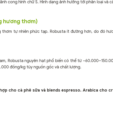
rãnh cong hình chữ S. Hình dạng ảnh hưởng tới phân loại và c
ng hương thơm)
g thơm tự nhiên phức tạp. Robusta ít đường hơn, do đó h
t Nam, Robusta nguyên hạt phổ biến có thể từ ~60.000–150.0
.000 đồng/kg tùy nguồn gốc và chất lượng.
 hợp cho cà phê sữa và blends espresso. Arabica cho 