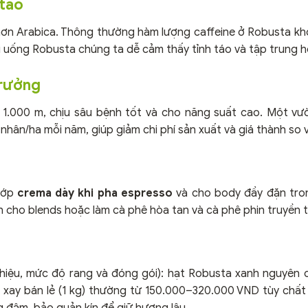
 táo
e hơn Arabica. Thông thường hàm lượng caffeine ở Robusta 
i uống Robusta chúng ta dễ cảm thấy tỉnh táo và tập trung h
trưởng
1.000 m, chịu sâu bệnh tốt và cho năng suất cao. Một v
nhân/ha mỗi năm, giúp giảm chi phí sản xuất và giá thành so v
 lớp
crema dày khi pha espresso
và cho body đầy đặn trong
cho blends hoặc làm cà phê hòa tan và cà phê phin truyền 
iệu, mức độ rang và đóng gói): hạt Robusta xanh nguyên 
ay bán lẻ (1 kg) thường từ 150.000–320.000 VND tùy chất
g đậm, bảo quản kín để giữ hương lâu.