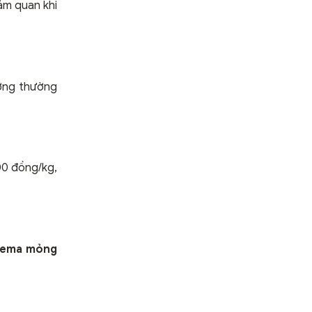
ảm quan khi
ương thường
00 đồng/kg,
crema mỏng