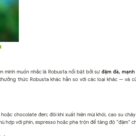
a
iên mình muốn nhắc là Robusta nổi bật bởi sự
đậm đà, mạnh
 thưởng thức Robusta khác hẳn so với các loại khác — và cũ
ỗ hoặc chocolate đen; đôi khi xuất hiện mùi khói, cao su chá
 phù hợp với phin, espresso hoặc pha trộn để tăng độ “đậm” c