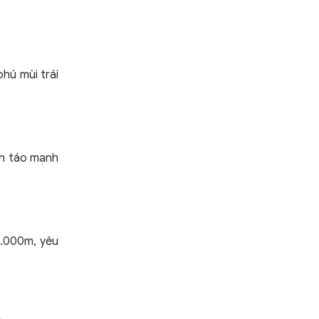
hú mùi trái
nh táo mạnh
1.000m, yêu