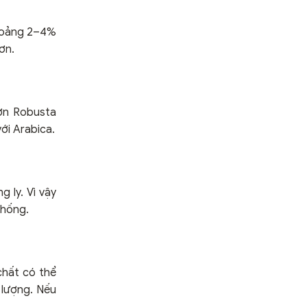
khoảng 2–4%
ơn.
ườn Robusta
ới Arabica.
 ly. Vì vậy
thống.
chất có thể
 lượng. Nếu