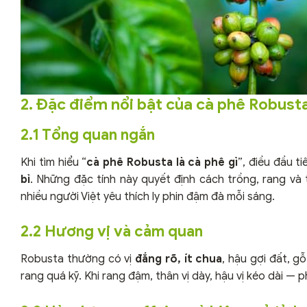
2. Đặc điểm nổi bật của cà phê Robust
2.1 Tổng quan ngắn
Khi tìm hiểu “
cà phê Robusta là cà phê gì
”, điều đầu t
bỉ
. Những đặc tính này quyết định cách trồng, rang và
nhiều người Việt yêu thích ly phin đậm đà mỗi sáng.
2.2 Hương vị và cảm quan
Robusta thường có vị
đắng rõ, ít chua
, hậu gợi đất, g
rang quá kỹ. Khi rang đậm, thân vị dày, hậu vị kéo dài —