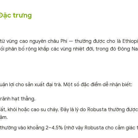
 Đặc trưng
ứ từ vùng cao nguyên châu Phi — thường được cho là Ethiop
rồi phân bố rộng khắp các vùng nhiệt đới, trong đó Đông Na
ận lợi cho sản xuất đại trà. Một số đặc điểm dễ nhận biết:
 rãnh hạt thẳng.
i đất, khói hoặc cao su cháy. Đây là lý do Robusta thường đượ
đậm.
 thường vào khoảng 2–4.5% (nhờ vậy Robusta cho cảm giác t