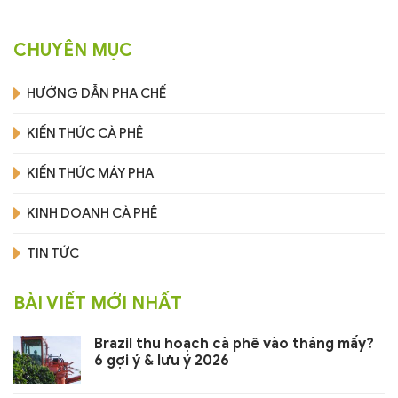
CHUYÊN MỤC
HƯỚNG DẪN PHA CHẾ
KIẾN THỨC CÀ PHÊ
KIẾN THỨC MÁY PHA
KINH DOANH CÀ PHÊ
TIN TỨC
BÀI VIẾT MỚI NHẤT
Brazil thu hoạch cà phê vào tháng mấy?
6 gợi ý & lưu ý 2026