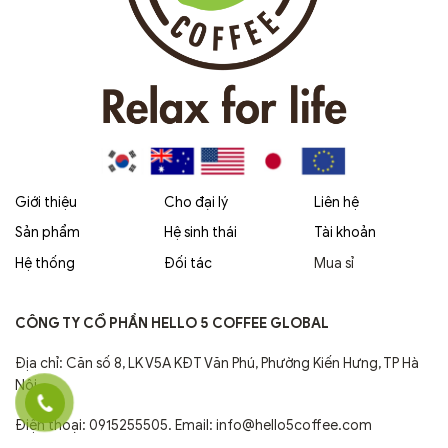
Giới thiệu
Cho đại lý
Liên hệ
Sản phẩm
Hệ sinh thái
Tài khoản
Hệ thống
Đối tác
Mua sỉ
CÔNG TY CỔ PHẦN HELLO 5 COFFEE GLOBAL
Địa chỉ: Căn số 8, LK V5A KĐT Văn Phú, Phường Kiến Hưng, TP Hà
Nội.
Điện thoại: 0915255505. Email: info@hello5coffee.com