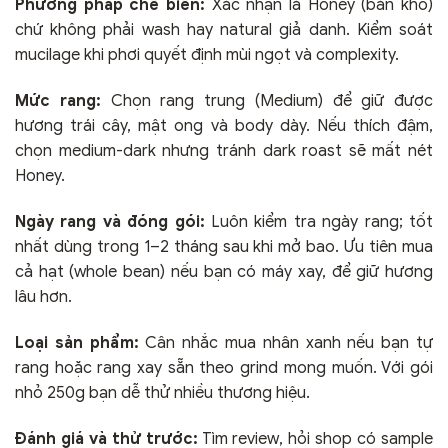
Phương pháp chế biến:
Xác nhận là Honey (bán khô)
chứ không phải wash hay natural giả danh. Kiểm soát
mucilage khi phơi quyết định mùi ngọt và complexity.
Mức rang:
Chọn rang trung (Medium) để giữ được
hương trái cây, mật ong và body dày. Nếu thích đậm,
chọn medium-dark nhưng tránh dark roast sẽ mất nét
Honey.
Ngày rang và đóng gói:
Luôn kiểm tra ngày rang; tốt
nhất dùng trong 1–2 tháng sau khi mở bao. Ưu tiên mua
cả hạt (whole bean) nếu bạn có máy xay, để giữ hương
lâu hơn.
Loại sản phẩm:
Cân nhắc mua nhân xanh nếu bạn tự
rang hoặc rang xay sẵn theo grind mong muốn. Với gói
nhỏ 250g bạn dễ thử nhiều thương hiệu.
Đánh giá và thử trước:
Tìm review, hỏi shop có sample