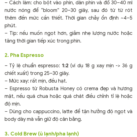
– Cách làm: cho bột vào phin, dàn phin và đổ 30–40 ml
nước nóng để “bloom” 20–30 giây, sau đó từ từ rót
thêm đến mức cần thiết. Thời gian chảy ổn định ~4–5
phút.
– Tip: nếu muốn ngọt hơn, giảm nhẹ lượng nước hoặc
tăng thời gian tiếp xúc trong phin.
2. Pha Espresso
– Tỷ lệ chuẩn espresso:
1:2
(ví dụ 18 g xay mịn -> 36 g
chiết xuất) trong 25–30 giây.
– Mức xay: rất mịn, đều hạt.
– Espresso từ Robusta Honey có crema đẹp và hương
mật, nếu quá chua hoặc quá chát điều chỉnh tỉ lệ hoặc
độ mịn.
– Dùng cho cappuccino, latte để tận hưởng độ ngọt và
body dày mà vẫn giữ độ cân bằng.
3. Cold Brew (ủ lạnh/pha lạnh)