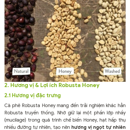
2. Hương vị & Lợi ích Robusta Honey
2.1 Hương vị đặc trưng
Cà phê Robusta Honey mang đến trải nghiệm khác hẳn
Robusta truyền thống. Nhờ giữ lại một phần lớp nhầy
(mucilage) trong quá trình chế biến Honey, hạt hấp thụ
nhiều đường tự nhiên, tạo nên
hương vị ngọt tự nhiên