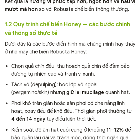
Kết quả là
hương vị phức tạp hơn, ngọt hơn và hậu vị
mượt mà hơn
so với Robusta chế biến thông thường.
1.2 Quy trình chế biến Honey — các bước chính
và thông số thực tế
Dưới đây là các bước điển hình mà chúng mình hay thấy
ở nhà máy chế biến Robusta Honey:
Chọn quả chín đều: thu hoạch quả chín để đảm bảo
đường tự nhiên cao và tránh vị xanh.
Tách vỏ (depulping): bóc lớp vỏ ngoài
(pergamino/skin) nhưng
giữ lại mucilage
quanh hạt.
Phơi khô trên giàn hoặc sân phơi có che nắng linh
hoạt, xoay đều để khô đều. Thời gian phơi thường từ
4 đến 14 ngày
tùy điều kiện thời tiết.
Kiểm soát độ ẩm hạt cuối cùng ở khoảng
11–12%
để
bảo quản lâu dài và tránh mốc, đồng thời ngăn quá