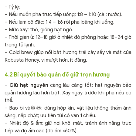
– Tỷ lệ:
– Nếu muốn pha trực tiếp uống: 1:8 – 1:10 (cà : nước).
– Nếu làm cô đặc: 1:4 – 1:6 rồi pha loãng khi uống.
– Mức xay: thô, giống hạt ngô.
– Thời gian ủ: 12–18 giờ ở nhiệt độ phòng hoặc 18–24 giờ
trong tủ lạnh.
– Cold brew giúp nổi bật hương trái cây sấy và mật của
Robusta Honey, vị mượt hơn, ít đắng.
4.2 Bí quyết bảo quản để giữ trọn hương
–
Giữ hạt nguyên
càng lâu càng tốt: hạt nguyên bảo
quản hương lâu hơn bột. Xay ngay trước khi pha nếu có
thể.
– Bao bì và容器: dùng hộp kín, vật liệu không thấm ánh
sáng, nắp chặt; ưu tiên túi có van 1 chiều.
– Nhiệt độ & ẩm: giữ nơi khô, mát, tránh ánh nắng trực
tiếp và độ ẩm cao (độ ẩm <60%).