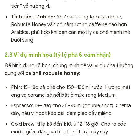
tiến” về hương vị.
Tỉnh táo tự nhiên:
Như các dòng Robusta khác,
Robusta Honey vẫn có hàm lượng caffeine cao hơn
Arabica, phù hợp khi bạn cần một ly cà phê mạnh mẽ
buổi sáng.
2.3 Ví dụ minh họa (tỷ lệ pha & cảm nhận)
Để hình dung rõ hơn, chúng mình để vài ví dụ pha thường
dùng với
cà phê robusta honey
:
Phin: 15–18g cà phê cho 150–180ml nước. Hương mật
ong và caramel sẽ nổi bật ở mức rang Medium.
Espresso: 18–20g cho 36–40ml (double shot). Crema
dày, hậu vị ngọt kéo dài, cảm giác đầy miệng.
Cold brew: tỉ lệ 1:8 đến 1:10, ủ 12–16 giờ. Cho ra cốc
mượt, giảm đắng và bộc lộ nốt trái cây sấy.