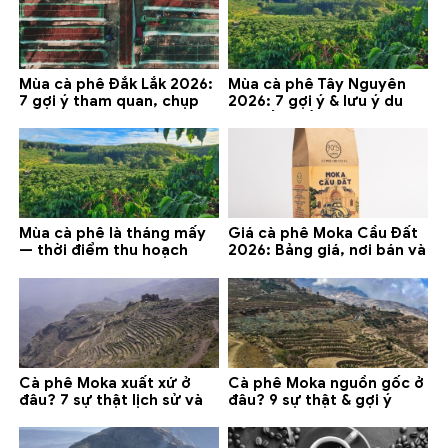
Mùa cà phê Đắk Lắk 2026:
Mùa cà phê Tây Nguyên
7 gợi ý tham quan, chụp
2026: 7 gợi ý & lưu ý du
ảnh và lưu ý
lịch tốt nhất
Mùa cà phê là tháng mấy
Giá cà phê Moka Cầu Đất
— thời điểm thu hoạch
2026: Bảng giá, nơi bán và
chính và lưu ý 2026
gợi ý đáng mua
Cà phê Moka xuất xứ ở
Cà phê Moka nguồn gốc ở
đâu? 7 sự thật lịch sử và
đâu? 9 sự thật & gợi ý
lưu ý chọn mua (2026)
chọn mua 2026