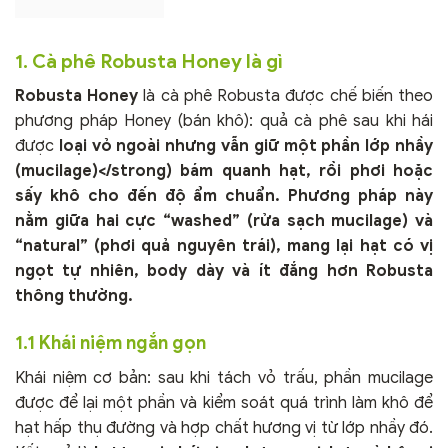
1. Cà phê Robusta Honey là gì
Robusta Honey
là cà phê Robusta được chế biến theo
phương pháp Honey (bán khô): quả cà phê sau khi hái
được
loại vỏ ngoài nhưng vẫn giữ một phần lớp nhầy
(mucilage)</strong) bám quanh hạt, rồi phơi hoặc
sấy khô cho đến độ ẩm chuẩn. Phương pháp này
nằm giữa hai cực “washed” (rửa sạch mucilage) và
“natural” (phơi quả nguyên trái), mang lại hạt có vị
ngọt tự nhiên, body dày và ít đắng hơn Robusta
thông thường.
1.1 Khái niệm ngắn gọn
Khái niệm cơ bản: sau khi tách vỏ trấu, phần mucilage
được để lại một phần và kiểm soát quá trình làm khô để
hạt hấp thụ đường và hợp chất hương vị từ lớp nhầy đó.