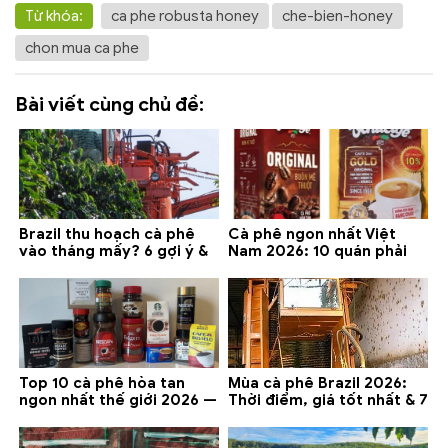
Từ khóa:
ca phe robusta honey
che-bien-honey
chon mua ca phe
Bài viết cùng chủ đề:
Brazil thu hoạch cà phê
Cà phê ngon nhất Việt
vào tháng mấy? 6 gợi ý &
Nam 2026: 10 quán phải
lưu ý 2026
thử ở Buôn Ma Thuột, Đà
Lạt
Top 10 cà phê hòa tan
Mùa cà phê Brazil 2026:
ngon nhất thế giới 2026 —
Thời điểm, giá tốt nhất & 7
gợi ý đáng mua
lưu ý