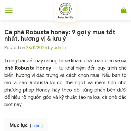
Chuyển
đến
nội
dung
Cà phê Robusta honey: 9 gợi ý mua tốt
nhất, hương vị & lưu ý
Posted on
28/11/2025
by
admin
Trong bài viết này chúng ta sẽ khám phá toàn diện về
cà
phê Robusta Honey
— từ khái niệm đến quy trình chế
biến, hương vị đặc trưng và cách chọn mua. Nếu bạn tò
mò vì sao Robusta lại có thể ngọt và mềm hơn nhờ
phương pháp Honey, hãy theo dõi từng phần bên dưới
để hiểu rõ nguồn gốc và kỹ thuật tạo ra loại cà phê đặc
biệt này.
Mục lục
hiện