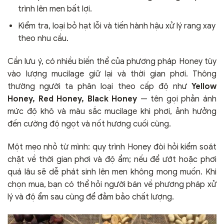
trình lên men bất lợi.
Kiểm tra, loại bỏ hạt lỗi và tiến hành hậu xử lý rang xay
theo nhu cầu.
Cần lưu ý, có nhiều biến thể của phương pháp Honey tùy
vào lượng mucilage giữ lại và thời gian phơi. Thông
thường người ta phân loại theo cấp độ như
Yellow
Honey, Red Honey, Black Honey
— tên gọi phản ánh
mức độ khô và màu sắc mucilage khi phơi, ảnh hưởng
đến cường độ ngọt và nốt hương cuối cùng.
Một mẹo nhỏ từ mình: quy trình Honey đòi hỏi kiểm soát
chặt về thời gian phơi và độ ẩm; nếu để ướt hoặc phơi
quá lâu sẽ dễ phát sinh lên men không mong muốn. Khi
chọn mua, bạn có thể hỏi người bán về phương pháp xử
lý và độ ẩm sau cùng để đảm bảo chất lượng.