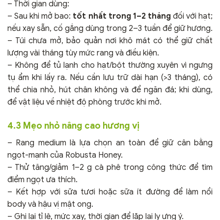
– Thời gian dùng:
– Sau khi mở bao:
tốt nhất trong 1–2 tháng
đối với hạt;
nếu xay sẵn, cố gắng dùng trong 2–3 tuần để giữ hương.
– Túi chưa mở, bảo quản nơi khô mát có thể giữ chất
lượng vài tháng tùy mức rang và điều kiện.
– Không để tủ lạnh cho hạt/bột thường xuyên vì ngưng
tụ ẩm khi lấy ra. Nếu cần lưu trữ dài hạn (>3 tháng), có
thể chia nhỏ, hút chân không và để ngăn đá; khi dùng,
để vật liệu về nhiệt độ phòng trước khi mở.
4.3 Mẹo nhỏ nâng cao hương vị
– Rang medium là lựa chọn an toàn để giữ cân bằng
ngọt-mạnh của Robusta Honey.
– Thử tăng/giảm 1–2 g cà phê trong công thức để tìm
điểm ngọt ưa thích.
– Kết hợp với sữa tươi hoặc sữa ít đường để làm nổi
body và hậu vị mật ong.
– Ghi lại tỉ lệ, mức xay, thời gian để lặp lại ly ưng ý.