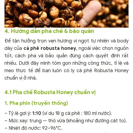
4. Hướng dẫn pha chế & bảo quản
Để tận hưởng trọn vẹn hương vị ngọt tự nhiên và body
dày của
cà phê robusta honey
, ngoài việc chọn nguồn
tốt, cách pha và bảo quản đúng cách quyết định rất
nhiều. Dưới đây mình tóm gọn những công thức, tỉ lệ và
mẹo thực tế để bạn luôn có ly cà phê Robusta Honey
chuẩn vị ở nhà.
4.1 Pha chế Robusta Honey chuẩn vị
1. Pha phin (truyền thống)
– Tỷ lệ gợi ý:
1:10
(ví dụ 18 g cà phê : 180 ml nước).
– Mức xay: trung — thô vừa (khoảng như đường cát to).
– Nhiệt độ nước: 92–96°C.