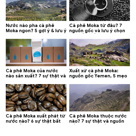
Nước nào pha cà phê
Cà phê Moka từ đâu? 7
Moka ngon? 5 gợi ý & lưu ý
nguồn gốc và lưu ý chọn
quan trọng
loại tốt nhất
Cà phê Moka của nước
Xuất xứ cà phê Moka:
nào sản xuất? 7 sự thật và
nguồn gốc Yemen, 5 mẹo
gợi ý đáng mua
phân biệt và gợi ý mua
Cà phê Moka xuất phát từ
Cà phê Moka thuộc nước
nước nào? 6 sự thật bất
nào? 7 sự thật và nguồn
ngờ về Yemen
gốc bạn nên biết