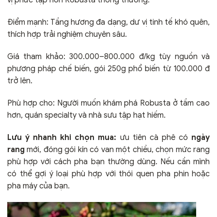
vị phức tạp hơn Robusta thông thường.
Điểm mạnh: Tầng hương đa dạng, dư vị tinh tế khó quên,
thích hợp trải nghiệm chuyên sâu.
Giá tham khảo: 300.000–800.000 đ/kg tùy nguồn và
phương pháp chế biến, gói 250g phổ biến từ 100.000 đ
trở lên.
Phù hợp cho: Người muốn khám phá Robusta ở tầm cao
hơn, quán specialty và nhà sưu tập hạt hiếm.
Lưu ý nhanh khi chọn mua:
ưu tiên cà phê có
ngày
rang
mới, đóng gói kín có van một chiều, chọn mức rang
phù hợp với cách pha bạn thường dùng. Nếu cần mình
có thể gợi ý loại phù hợp với thói quen pha phin hoặc
pha máy của bạn.