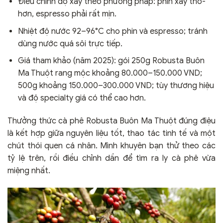
Điều chỉnh độ xay theo phương pháp: phin xay thô-
hơn, espresso phải rất mịn.
Nhiệt độ nước 92–96°C cho phin và espresso; tránh
dùng nước quá sôi trực tiếp.
Giá tham khảo (năm 2025): gói 250g Robusta Buôn
Ma Thuột rang mộc khoảng 80.000–150.000 VND;
500g khoảng 150.000–300.000 VND; tùy thương hiệu
và độ specialty giá có thể cao hơn.
Thưởng thức cà phê Robusta Buôn Ma Thuột đúng điệu
là kết hợp giữa nguyên liệu tốt, thao tác tinh tế và một
chút thói quen cá nhân. Mình khuyên bạn thử theo các
tỷ lệ trên, rồi điều chỉnh dần để tìm ra ly cà phê vừa
miệng nhất.