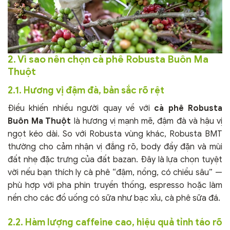
2. Vì sao nên chọn cà phê Robusta Buôn Ma
Thuột
2.1. Hương vị đậm đà, bản sắc rõ rệt
Điều khiến nhiều người quay về với
cà phê Robusta
Buôn Ma Thuột
là hương vị mạnh mẽ, đậm đà và hậu vị
ngọt kéo dài. So với Robusta vùng khác, Robusta BMT
thường cho cảm nhận vị đắng rõ, body đầy đặn và mùi
đất nhẹ đặc trưng của đất bazan. Đây là lựa chọn tuyệt
vời nếu bạn thích ly cà phê “đậm, nồng, có chiều sâu” —
phù hợp với pha phin truyền thống, espresso hoặc làm
nền cho các đồ uống có sữa như bạc xỉu, cà phê sữa đá.
2.2. Hàm lượng caffeine cao, hiệu quả tỉnh táo rõ