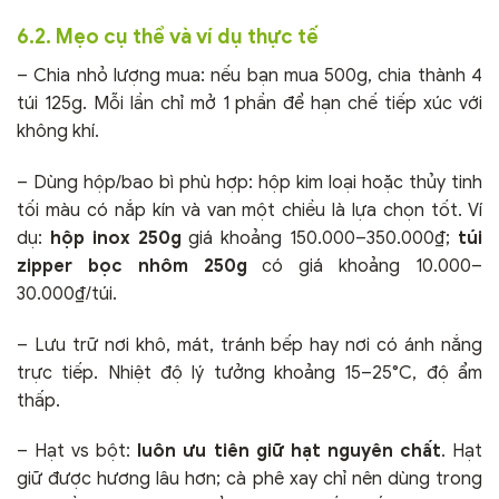
6.2. Mẹo cụ thể và ví dụ thực tế
– Chia nhỏ lượng mua: nếu bạn mua 500g, chia thành 4
túi 125g. Mỗi lần chỉ mở 1 phần để hạn chế tiếp xúc với
không khí.
– Dùng hộp/bao bì phù hợp: hộp kim loại hoặc thủy tinh
tối màu có nắp kín và van một chiều là lựa chọn tốt. Ví
dụ:
hộp inox 250g
giá khoảng 150.000–350.000₫;
túi
zipper bọc nhôm 250g
có giá khoảng 10.000–
30.000₫/túi.
– Lưu trữ nơi khô, mát, tránh bếp hay nơi có ánh nắng
trực tiếp. Nhiệt độ lý tưởng khoảng 15–25°C, độ ẩm
thấp.
– Hạt vs bột:
luôn ưu tiên giữ hạt nguyên chất
. Hạt
giữ được hương lâu hơn; cà phê xay chỉ nên dùng trong