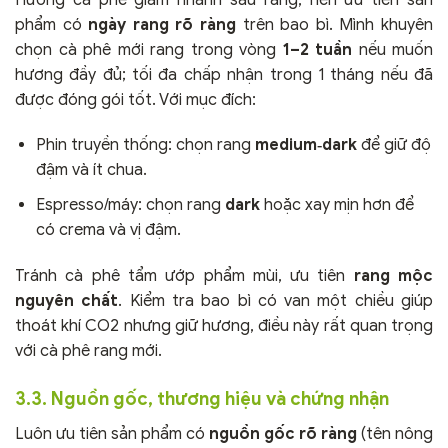
phẩm có
ngày rang rõ ràng
trên bao bì. Mình khuyên
chọn cà phê mới rang trong vòng
1–2 tuần
nếu muốn
hương đầy đủ; tối đa chấp nhận trong 1 tháng nếu đã
được đóng gói tốt. Với mục đích:
Phin truyền thống: chọn rang
medium‑dark
để giữ độ
đậm và ít chua.
Espresso/máy: chọn rang
dark
hoặc xay mịn hơn để
có crema và vị đậm.
Tránh cà phê tẩm ướp phẩm mùi, ưu tiên
rang mộc
nguyên chất
. Kiểm tra bao bì có van một chiều giúp
thoát khí CO2 nhưng giữ hương, điều này rất quan trọng
với cà phê rang mới.
3.3. Nguồn gốc, thương hiệu và chứng nhận
Luôn ưu tiên sản phẩm có
nguồn gốc rõ ràng
(tên nông