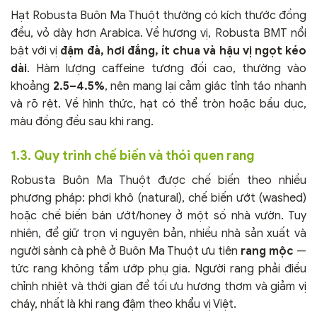
Hạt Robusta Buôn Ma Thuột thường có kích thước đồng
đều, vỏ dày hơn Arabica. Về hương vị, Robusta BMT nổi
bật với vị
đậm đà, hơi đắng, ít chua và hậu vị ngọt kéo
dài
. Hàm lượng caffeine tương đối cao, thường vào
khoảng
2.5–4.5%
, nên mang lại cảm giác tỉnh táo nhanh
và rõ rệt. Về hình thức, hạt có thể tròn hoặc bầu dục,
màu đồng đều sau khi rang.
1.3. Quy trình chế biến và thói quen rang
Robusta Buôn Ma Thuột được chế biến theo nhiều
phương pháp: phơi khô (natural), chế biến ướt (washed)
hoặc chế biến bán ướt/honey ở một số nhà vườn. Tuy
nhiên, để giữ trọn vị nguyên bản, nhiều nhà sản xuất và
người sành cà phê ở Buôn Ma Thuột ưu tiên
rang mộc
—
tức rang không tẩm ướp phụ gia. Người rang phải điều
chỉnh nhiệt và thời gian để tối ưu hương thơm và giảm vị
cháy, nhất là khi rang đậm theo khẩu vị Việt.