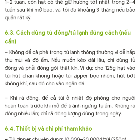
1–2 tuần, còn hạt có thể giữ hương tốt nhất trong 2–4
tuần sau khi mở bao, và tối đa khoảng 3 tháng nếu bảo
quản rất kỹ.
6.3. Cách dùng tủ đông/tủ lạnh đúng cách (nếu
cần)
– Không để cà phê trong tủ lạnh thông thường vì dễ hấp
thụ mùi và độ ẩm. Nếu muốn kéo dài lâu, chỉ dùng tủ
đông và phải đóng gói thật kín. Ví dụ: cho 125g hạt vào
túi hút chân không hoặc túi zipper bọc nhôm, hút bớt
không khí, sau đó cho vào ngăn đá.
– Khi rã đông, để cả túi ở nhiệt độ phòng cho nguội
hoàn toàn trước khi mở để tránh ngưng tụ ẩm. Không rã
đông nhiều lần; chỉ rã đông lượng dùng trong ngày.
6.4. Thiết bị và chi phí tham khảo
– Túi zipper chuyên dụng: 10.000–30.000₫/túi (250g).