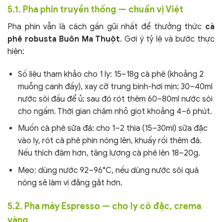
5.1. Pha phin truyền thống — chuẩn vị Việt
Pha phin vẫn là cách gần gũi nhất để thưởng thức
cà
phê robusta Buôn Ma Thuột
. Gợi ý tỷ lệ và bước thực
hiện:
Số liệu tham khảo cho 1 ly: 15–18g cà phê (khoảng 2
muỗng canh đầy), xay cỡ trung bình-hơi mịn; 30–40ml
nước sôi đầu để ủ; sau đó rót thêm 60–80ml nước sôi
cho ngấm. Thời gian chậm nhỏ giọt khoảng 4–6 phút.
Muốn cà phê sữa đá: cho 1–2 thìa (15–30ml) sữa đặc
vào ly, rót cà phê phin nóng lên, khuấy rồi thêm đá.
Nếu thích đậm hơn, tăng lượng cà phê lên 18–20g.
Mẹo: dùng nước 92–96°C, nếu dùng nước sôi quá
nóng sẽ làm vị đắng gắt hơn.
5.2. Pha máy Espresso — cho ly cô đặc, crema
vàng