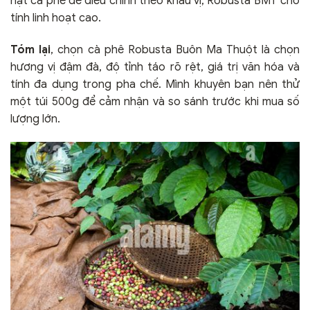
hạt cà phê dễ điều chỉnh theo khẩu vị, Robusta BMT cho
tính linh hoạt cao.
Tóm lại
, chọn cà phê Robusta Buôn Ma Thuột là chọn
hương vị đậm đà, độ tỉnh táo rõ rệt, giá trị văn hóa và
tính đa dụng trong pha chế. Mình khuyên bạn nên thử
một túi 500g để cảm nhận và so sánh trước khi mua số
lượng lớn.