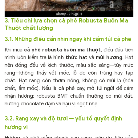
3. Tiêu chí lựa chọn cà phê Robusta Buôn Ma
Thuột chất lượng
3.1. Những điều cần nhìn ngay khi cầm túi cà phê
Khi mua
cà phê robusta buôn ma thuột
, điều đầu tiên
mình luôn kiểm tra là
hình thức hạt
và
mùi hương
. Hạt
nên đồng đều về kích thước, màu sắc sáng—tùy mức
rang—không thấy vết mốc, lỗ do côn trùng hay tạp
chất. Hạt rang còn thơm nồng, không có mùi lạ (hóa
chất, ẩm mốc). Nếu là cà phê xay, mở túi ngửi để cảm
nhận hương: robusta BMT chuẩn thường có mùi đất,
hương chocolate đậm và hậu vị ngọt nhẹ.
3.2. Rang xay và độ tươi — yếu tố quyết định
hương vị
Hương cà phê giảm nhanh sau rang, nên ưu tiên sản