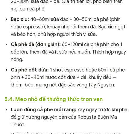
20–30ml sữa đặc + đá. Giá trị tiện lợi, phổ biến trên
mọi bàn cà phê.
Bạc xỉu:
40–60ml sữa đặc + 30–50ml cà phê (phin
hoặc espresso), khuấy nhẹ rồi thêm đá. Bạc xỉu ngọt
và béo hơn, phù hợp người thích vị sữa.
Cà phê đá (đơn giản):
60–120ml cà phê phin cho 1
cốc lớn, thêm đá và ít sữa nếu muốn. Thích hợp ngày
nóng.
Cà phê cốt dừa:
1 shot espresso hoặc 50ml cà phê
phin + 30–40ml nước cốt dừa + đá, khuấy đều —
thơm, béo, mang nét đặc sắc vùng Tây Nguyên.
5.4. Mẹo nhỏ để thưởng thức trọn vẹn
Luôn dùng cà phê mới rang:
xay ngay trước khi pha
để giữ hương nguyên bản của Robusta Buôn Ma
Thuột.