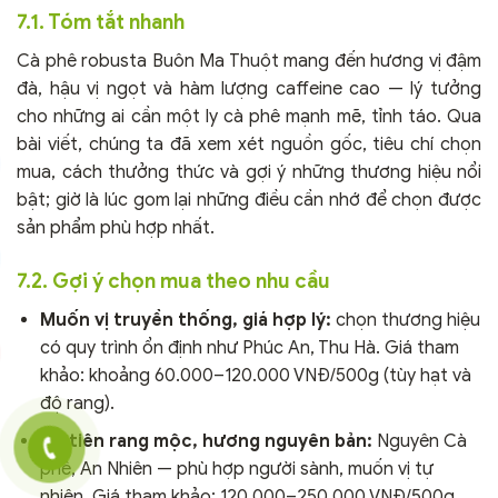
7.1. Tóm tắt nhanh
Cà phê robusta Buôn Ma Thuột mang đến hương vị đậm
đà, hậu vị ngọt và hàm lượng caffeine cao — lý tưởng
cho những ai cần một ly cà phê mạnh mẽ, tỉnh táo. Qua
bài viết, chúng ta đã xem xét nguồn gốc, tiêu chí chọn
mua, cách thưởng thức và gợi ý những thương hiệu nổi
bật; giờ là lúc gom lại những điều cần nhớ để chọn được
sản phẩm phù hợp nhất.
7.2. Gợi ý chọn mua theo nhu cầu
Muốn vị truyền thống, giá hợp lý:
chọn thương hiệu
có quy trình ổn định như Phúc An, Thu Hà. Giá tham
khảo: khoảng 60.000–120.000 VNĐ/500g (tùy hạt và
độ rang).
Ưu tiên rang mộc, hương nguyên bản:
Nguyên Cà
phê, An Nhiên — phù hợp người sành, muốn vị tự
nhiên. Giá tham khảo: 120.000–250.000 VNĐ/500g.