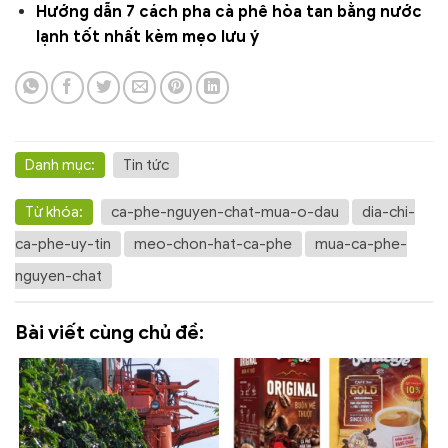
Hướng dẫn 7 cách pha cà phê hòa tan bằng nước
lạnh tốt nhất kèm mẹo lưu ý
Danh mục:
Tin tức
Từ khóa:
ca-phe-nguyen-chat-mua-o-dau
dia-chi-
ca-phe-uy-tin
meo-chon-hat-ca-phe
mua-ca-phe-
nguyen-chat
Bài viết cùng chủ đề: