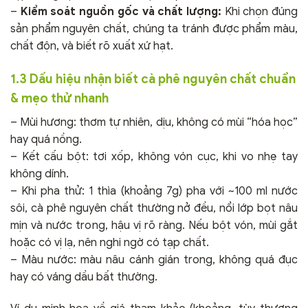
–
Kiểm soát nguồn gốc và chất lượng:
Khi chọn đúng
sản phẩm nguyên chất, chúng ta tránh được phẩm màu,
chất độn, và biết rõ xuất xứ hạt.
1.3 Dấu hiệu nhận biết cà phê nguyên chất chuẩn
& mẹo thử nhanh
– Mùi hương: thơm tự nhiên, dịu, không có mùi “hóa học”
hay quá nồng.
– Kết cấu bột: tơi xốp, không vón cục, khi vo nhẹ tay
không dính.
– Khi pha thử: 1 thìa (khoảng 7g) pha với ~100 ml nước
sôi, cà phê nguyên chất thường nở đều, nổi lớp bọt nâu
mịn và nước trong, hậu vị rõ ràng. Nếu bột vón, mùi gắt
hoặc có vị lạ, nên nghi ngờ có tạp chất.
– Màu nước: màu nâu cánh gián trong, không quá đục
hay có váng dầu bất thường.