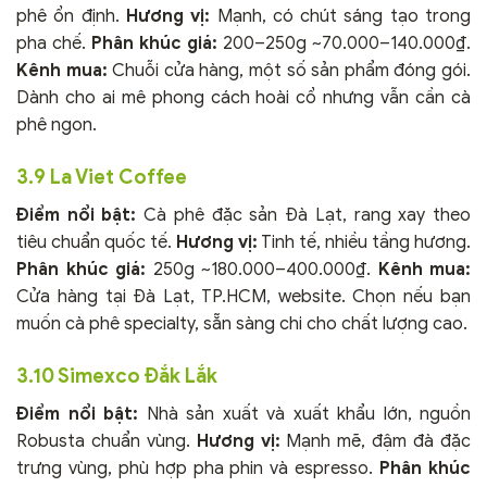
phê ổn định.
Hương vị:
Mạnh, có chút sáng tạo trong
pha chế.
Phân khúc giá:
200–250g ~70.000–140.000₫.
Kênh mua:
Chuỗi cửa hàng, một số sản phẩm đóng gói.
Dành cho ai mê phong cách hoài cổ nhưng vẫn cần cà
phê ngon.
3.9 La Viet Coffee
Điểm nổi bật:
Cà phê đặc sản Đà Lạt, rang xay theo
tiêu chuẩn quốc tế.
Hương vị:
Tinh tế, nhiều tầng hương.
Phân khúc giá:
250g ~180.000–400.000₫.
Kênh mua:
Cửa hàng tại Đà Lạt, TP.HCM, website. Chọn nếu bạn
muốn cà phê specialty, sẵn sàng chi cho chất lượng cao.
3.10 Simexco Đắk Lắk
Điểm nổi bật:
Nhà sản xuất và xuất khẩu lớn, nguồn
Robusta chuẩn vùng.
Hương vị:
Mạnh mẽ, đậm đà đặc
trưng vùng, phù hợp pha phin và espresso.
Phân khúc