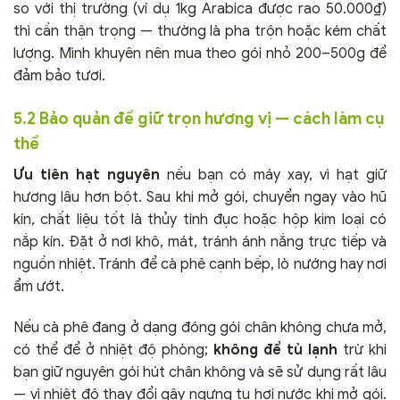
so với thị trường (ví dụ 1kg Arabica được rao 50.000₫)
thì cần thận trọng — thường là pha trộn hoặc kém chất
lượng. Mình khuyên nên mua theo gói nhỏ 200–500g để
đảm bảo tươi.
5.2 Bảo quản để giữ trọn hương vị — cách làm cụ
thể
Ưu tiên hạt nguyên
nếu bạn có máy xay, vì hạt giữ
hương lâu hơn bột. Sau khi mở gói, chuyển ngay vào hũ
kín, chất liệu tốt là thủy tinh đục hoặc hộp kim loại có
nắp kín. Đặt ở nơi khô, mát, tránh ánh nắng trực tiếp và
nguồn nhiệt. Tránh để cà phê cạnh bếp, lò nướng hay nơi
ẩm ướt.
Nếu cà phê đang ở dạng đóng gói chân không chưa mở,
có thể để ở nhiệt độ phòng;
không để tủ lạnh
trừ khi
bạn giữ nguyên gói hút chân không và sẽ sử dụng rất lâu
— vì nhiệt độ thay đổi gây ngưng tụ hơi nước khi mở gói.