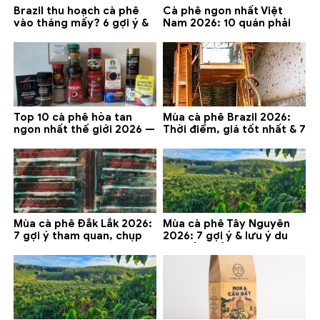
Brazil thu hoạch cà phê
Cà phê ngon nhất Việt
vào tháng mấy? 6 gợi ý &
Nam 2026: 10 quán phải
lưu ý 2026
thử ở Buôn Ma Thuột, Đà
Lạt
Top 10 cà phê hòa tan
Mùa cà phê Brazil 2026:
ngon nhất thế giới 2026 —
Thời điểm, giá tốt nhất & 7
gợi ý đáng mua
lưu ý
Mùa cà phê Đắk Lắk 2026:
Mùa cà phê Tây Nguyên
7 gợi ý tham quan, chụp
2026: 7 gợi ý & lưu ý du
ảnh và lưu ý
lịch tốt nhất