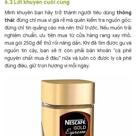
6.3 Lời khuyên cuối cùng
Mình khuyên bạn hãy trở thành người tiêu dùng
thông
thái
: đừng chỉ mua vì giá rẻ mà quên kiểm tra nguồn gốc;
đừng chỉ tin quảng cáo mà nên thử trước. Nếu muốn trải
nghiệm chuẩn, ưu tiên mua từ cửa hàng rang xay nhỏ,
mua gói 250g để thử rồi nâng dần. Khi đã tìm được gu và
nguồn tin cậy, bạn sẽ ít còn phải băn khoăn “cà phê
nguyên chất mua ở đâu” nữa và luôn có được ly cà phê
đúng điệu, giữ trọn hương vị mỗi ngày.