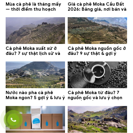
Mùa cà phê là tháng mấy
Giá cà phê Moka Cầu Đất
— thời điểm thu hoạch
2026: Bảng giá, nơi bán và
chính và lưu ý 2026
gợi ý đáng mua
Cà phê Moka xuất xứ ở
Cà phê Moka nguồn gốc ở
đâu? 7 sự thật lịch sử và
đâu? 9 sự thật & gợi ý
lưu ý chọn mua (2026)
chọn mua 2026
Nước nào pha cà phê
Cà phê Moka từ đâu? 7
Moka ngon? 5 gợi ý & lưu ý
nguồn gốc và lưu ý chọn
quan trọng
loại tốt nhất