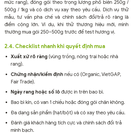
mức rang), đóng gói theo trọng lượng phổ biến 250g /
500g / 1kg và có dịch vụ xay theo yêu cầu. Dịch vụ thử
mẫu, tư vấn pha chế và chính sách đổi/trả rõ ràng là
điểm cộng lớn. Ví dụ, khi thử thương hiệu mới, mình
thường mua gói 250–500g trước để test hương vị.
2.4. Checklist nhanh khi quyết định mua
Xuất xứ rõ ràng
(vùng trồng, nông trại hoặc nhà
rang).
Chứng nhận/kiểm định
nếu có (Organic, VietGAP,
Fair Trade).
Ngày rang hoặc số lô
được in trên bao bì.
Bao bì kín, có van 1 chiều hoặc đóng gói chân không.
Đa dạng sản phẩm (hạt/bột) và có xay theo yêu cầu.
Đánh giá khách hàng tích cực và chính sách đổi trả
minh bạch.