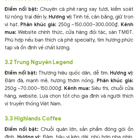
Điểm nổi bật:
Chuyên cà phê rang xay tươi, kiểm soát
từ nông trại đến ly.
Hương vị:
Tinh tế, cân bằng, giữ trọn
vị hạt.
Phân khúc giá:
250g ~150.000–300.000₫.
Kênh
mua:
Website chính thức, cửa hàng đối tác, sàn TMĐT.
Phù hợp nếu bạn thích cà phê specialty, tìm hương phức
tạp và ổn định về chất lượng.
3.2 Trung Nguyên Legend
Điểm nổi bật:
Thương hiệu quốc dân, dễ tìm.
Hương vị:
Đậm đà, mạnh mẽ, hương thơm nồng.
Phân khúc giá:
250g ~70.000–150.000₫.
Kênh mua:
Siêu thị, chuỗi cửa
hàng, website. Lựa chọn tốt cho gia đình và người thích
vị truyền thống Việt Nam.
3.3 Highlands Coffee
Điểm nổi bật:
Chuỗi quán lớn, sản phẩm đóng gói ổn
định.
Hương vị:
Đậm, hậu vị kéo dài, phù hợp pha phin.