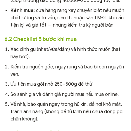
250g thường dao động 40.000–200.000₫ tùy loại.
Kênh mua:
cửa hàng rang xay chuyên biệt nếu muốn
chất lượng và tư vấn; siêu thị hoặc sàn TMĐT khi cần
tiện lợi và giá tốt — nhưng kiểm tra kỹ người bán.
6.2 Checklist 5 bước khi mua
Xác định gu (nhạt/vừa/đậm) và hình thức muốn (hạt
hay bột).
Kiểm tra nguồn gốc, ngày rang và bao bì còn nguyên
vẹn.
Ưu tiên mua gói nhỏ 250–500g để thử.
So sánh giá và đánh giá người mua nếu mua online.
Về nhà, bảo quản ngay trong hũ kín, để nơi khô mát,
tránh ánh nắng (không để tủ lạnh nếu chưa đóng gói
chân không).