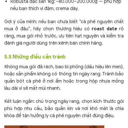
Robusta đặc sản 1kg: ~80.000–200.000₫ — phù hợp
nếu bạn thích vị đậm, crema dày.
Gợi ý của mình: nếu bạn chưa biết “cà phê nguyên chất
mua ở đâu”, hãy chọn thương hiệu có
roast date
rõ
ràng, mua gói nhỏ trước, ưu tiên hạt nguyên và kiểm tra
đánh giá người dùng trên kênh bán chính hãng.
5.5 Những điều cần tránh
Không mua gói đã rách, bao bì phồng (dấu hiệu lên men),
hoặc sản phẩm không có thông tin ngày rang. Tránh bảo
quản bột cà phê ở nơi ẩm hoặc trong hộp nhựa mỏng
lâu dài vì sẽ mất mùi nhanh.
Kết luận ngắn: chú trọng ngày rang, chọn kích thước gói
phù hợp nhu cầu, bảo quản kín và nơi khô mát là chìa
khóa để tận hưởng ly cà phê nguyên chất đúng điệu.