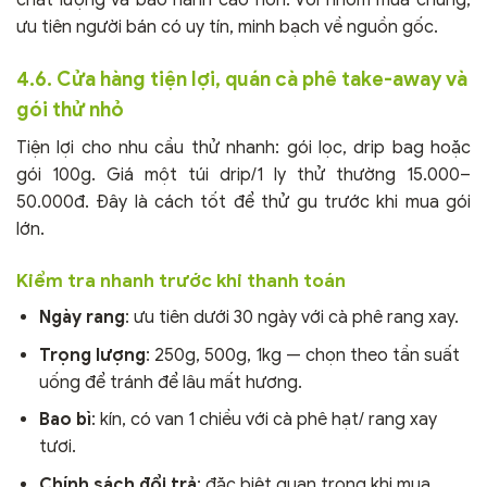
chất lượng và bảo hành cao hơn. Với nhóm mua chung,
ưu tiên người bán có uy tín, minh bạch về nguồn gốc.
4.6. Cửa hàng tiện lợi, quán cà phê take-away và
gói thử nhỏ
Tiện lợi cho nhu cầu thử nhanh: gói lọc, drip bag hoặc
gói 100g. Giá một túi drip/1 ly thử thường 15.000–
50.000đ. Đây là cách tốt để thử gu trước khi mua gói
lớn.
Kiểm tra nhanh trước khi thanh toán
Ngày rang
: ưu tiên dưới 30 ngày với cà phê rang xay.
Trọng lượng
: 250g, 500g, 1kg — chọn theo tần suất
uống để tránh để lâu mất hương.
Bao bì
: kín, có van 1 chiều với cà phê hạt/ rang xay
tươi.
Chính sách đổi trả
: đặc biệt quan trọng khi mua