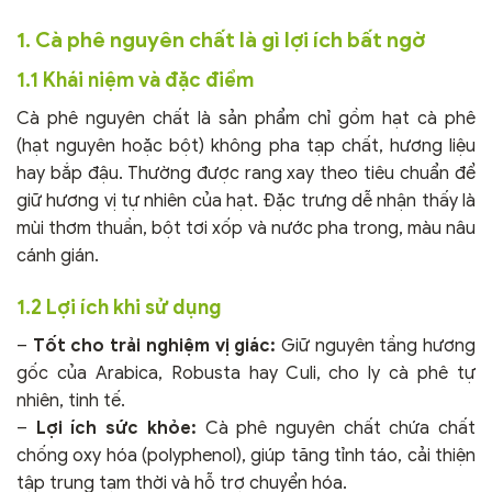
1. Cà phê nguyên chất là gì lợi ích bất ngờ
1.1 Khái niệm và đặc điểm
Cà phê nguyên chất là sản phẩm chỉ gồm hạt cà phê
(hạt nguyên hoặc bột) không pha tạp chất, hương liệu
hay bắp đậu. Thường được rang xay theo tiêu chuẩn để
giữ hương vị tự nhiên của hạt. Đặc trưng dễ nhận thấy là
mùi thơm thuần, bột tơi xốp và nước pha trong, màu nâu
cánh gián.
1.2 Lợi ích khi sử dụng
–
Tốt cho trải nghiệm vị giác:
Giữ nguyên tầng hương
gốc của Arabica, Robusta hay Culi, cho ly cà phê tự
nhiên, tinh tế.
–
Lợi ích sức khỏe:
Cà phê nguyên chất chứa chất
chống oxy hóa (polyphenol), giúp tăng tỉnh táo, cải thiện
tập trung tạm thời và hỗ trợ chuyển hóa.