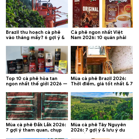
Brazil thu hoạch cà phê
Cà phê ngon nhất Việt
vào tháng mấy? 6 gợi ý &
Nam 2026: 10 quán phải
lưu ý 2026
thử ở Buôn Ma Thuột, Đà
Lạt
Top 10 cà phê hòa tan
Mùa cà phê Brazil 2026:
ngon nhất thế giới 2026 —
Thời điểm, giá tốt nhất & 7
gợi ý đáng mua
lưu ý
Mùa cà phê Đắk Lắk 2026:
Mùa cà phê Tây Nguyên
7 gợi ý tham quan, chụp
2026: 7 gợi ý & lưu ý du
ảnh và lưu ý
lịch tốt nhất