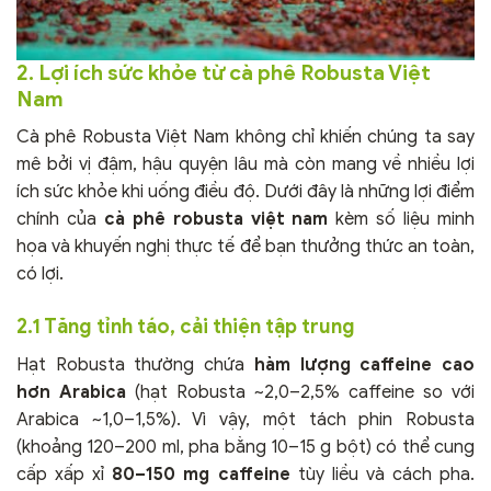
2. Lợi ích sức khỏe từ cà phê Robusta Việt
Nam
Cà phê Robusta Việt Nam không chỉ khiến chúng ta say
mê bởi vị đậm, hậu quyện lâu mà còn mang về nhiều lợi
ích sức khỏe khi uống điều độ. Dưới đây là những lợi điểm
chính của
cà phê robusta việt nam
kèm số liệu minh
họa và khuyến nghị thực tế để bạn thưởng thức an toàn,
có lợi.
2.1 Tăng tỉnh táo, cải thiện tập trung
Hạt Robusta thường chứa
hàm lượng caffeine cao
hơn Arabica
(hạt Robusta ~2,0–2,5% caffeine so với
Arabica ~1,0–1,5%). Vì vậy, một tách phin Robusta
(khoảng 120–200 ml, pha bằng 10–15 g bột) có thể cung
cấp xấp xỉ
80–150 mg caffeine
tùy liều và cách pha.