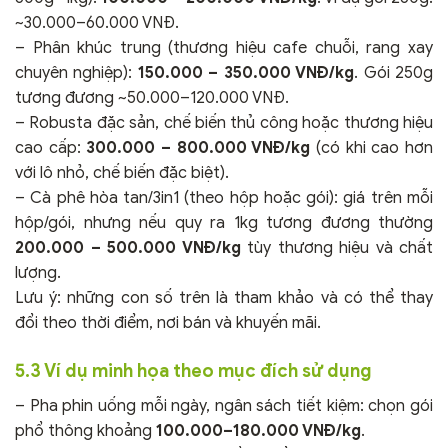
~30.000–60.000 VNĐ.
– Phân khúc trung (thương hiệu cafe chuỗi, rang xay
chuyên nghiệp):
150.000 – 350.000 VNĐ/kg
. Gói 250g
tương đương ~50.000–120.000 VNĐ.
– Robusta đặc sản, chế biến thủ công hoặc thương hiệu
cao cấp:
300.000 – 800.000 VNĐ/kg
(có khi cao hơn
với lô nhỏ, chế biến đặc biệt).
– Cà phê hòa tan/3in1 (theo hộp hoặc gói): giá trên mỗi
hộp/gói, nhưng nếu quy ra 1kg tương đương thường
200.000 – 500.000 VNĐ/kg
tùy thương hiệu và chất
lượng.
Lưu ý: những con số trên là tham khảo và có thể thay
đổi theo thời điểm, nơi bán và khuyến mãi.
5.3 Ví dụ minh họa theo mục đích sử dụng
– Pha phin uống mỗi ngày, ngân sách tiết kiệm: chọn gói
phổ thông khoảng
100.000–180.000 VNĐ/kg
.