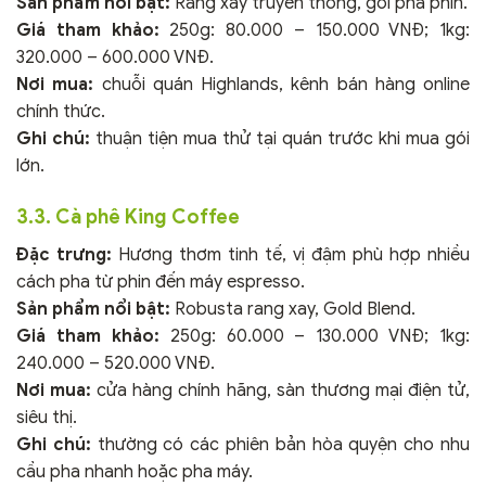
Sản phẩm nổi bật:
Rang xay truyền thống, gói pha phin.
Giá tham khảo:
250g: 80.000 – 150.000 VNĐ; 1kg:
320.000 – 600.000 VNĐ.
Nơi mua:
chuỗi quán Highlands, kênh bán hàng online
chính thức.
Ghi chú:
thuận tiện mua thử tại quán trước khi mua gói
lớn.
3.3. Cà phê King Coffee
Đặc trưng:
Hương thơm tinh tế, vị đậm phù hợp nhiều
cách pha từ phin đến máy espresso.
Sản phẩm nổi bật:
Robusta rang xay, Gold Blend.
Giá tham khảo:
250g: 60.000 – 130.000 VNĐ; 1kg:
240.000 – 520.000 VNĐ.
Nơi mua:
cửa hàng chính hãng, sàn thương mại điện tử,
siêu thị.
Ghi chú:
thường có các phiên bản hòa quyện cho nhu
cầu pha nhanh hoặc pha máy.