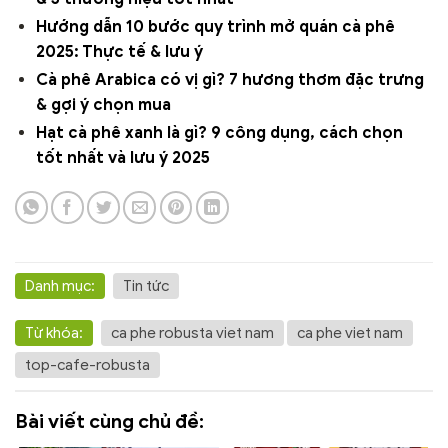
Hướng dẫn 10 bước quy trình mở quán cà phê
2025: Thực tế & lưu ý
Cà phê Arabica có vị gì? 7 hương thơm đặc trưng
& gợi ý chọn mua
Hạt cà phê xanh là gì? 9 công dụng, cách chọn
tốt nhất và lưu ý 2025
Danh mục:
Tin tức
Từ khóa:
ca phe robusta viet nam
ca phe viet nam
top-cafe-robusta
Bài viết cùng chủ đề: