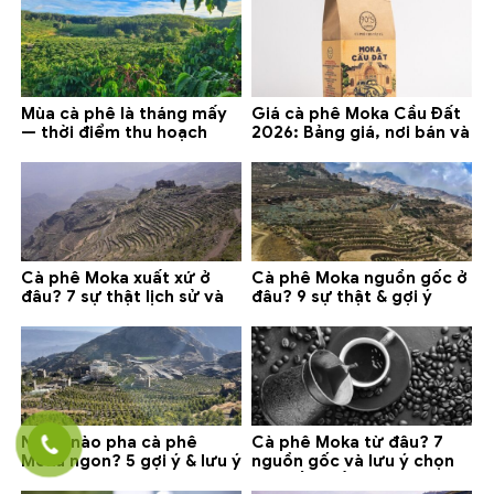
Mùa cà phê là tháng mấy
Giá cà phê Moka Cầu Đất
— thời điểm thu hoạch
2026: Bảng giá, nơi bán và
chính và lưu ý 2026
gợi ý đáng mua
Cà phê Moka xuất xứ ở
Cà phê Moka nguồn gốc ở
đâu? 7 sự thật lịch sử và
đâu? 9 sự thật & gợi ý
lưu ý chọn mua (2026)
chọn mua 2026
Nước nào pha cà phê
Cà phê Moka từ đâu? 7
Moka ngon? 5 gợi ý & lưu ý
nguồn gốc và lưu ý chọn
quan trọng
loại tốt nhất