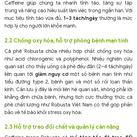
Caffeine giúp chúng ta nhanh tỉnh táo, tăng sự tập
trung và nâng cao hiệu suất làm việc trong ngắn hạn. Với
mục tiêu tỉnh táo vừa đủ,
1–3 tách/ngày
thường là mức
hợp lý cho người lớn khỏe mạnh.
2.2 Chống oxy hóa, hỗ trợ phòng bệnh mạn tính
Cà phê Robusta chứa nhiều hợp chất chống oxy hóa
như acid chlorogenic và polyphenol. Nhiều nghiên cứu
quan sát cho thấy uống cà phê đều đặn (2–4 tách/ngày)
liên quan tới
giảm nguy cơ
một số bệnh mạn tính như
tiểu đường type 2, bệnh gan và một số rối loạn thần
kinh. Cần lưu ý đây là mối liên hệ quan sát, không phải lời
khẳng định chữa bệnh, nhưng tích cực thưởng thức cà
phê chất lượng như Robusta Việt Nam có thể góp phần
bảo vệ tế bào khỏi stress oxy hóa.
2.3 Hỗ trợ trao đổi chất và quản lý cân nặng