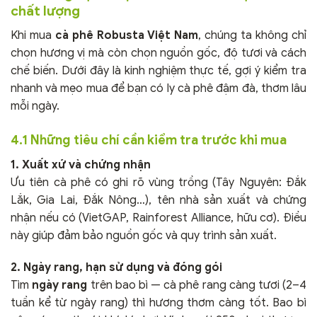
chất lượng
Khi mua
cà phê Robusta Việt Nam
, chúng ta không chỉ
chọn hương vị mà còn chọn nguồn gốc, độ tươi và cách
chế biến. Dưới đây là kinh nghiệm thực tế, gợi ý kiểm tra
nhanh và mẹo mua để bạn có ly cà phê đậm đà, thơm lâu
mỗi ngày.
4.1 Những tiêu chí cần kiểm tra trước khi mua
1. Xuất xứ và chứng nhận
Ưu tiên cà phê có ghi rõ vùng trồng (Tây Nguyên: Đắk
Lắk, Gia Lai, Đắk Nông…), tên nhà sản xuất và chứng
nhận nếu có (VietGAP, Rainforest Alliance, hữu cơ). Điều
này giúp đảm bảo nguồn gốc và quy trình sản xuất.
2. Ngày rang, hạn sử dụng và đóng gói
Tìm
ngày rang
trên bao bì — cà phê rang càng tươi (2–4
tuần kể từ ngày rang) thì hương thơm càng tốt. Bao bì