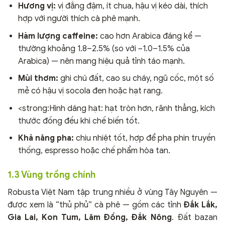
Hương vị:
vị đắng đậm, ít chua, hậu vị kéo dài, thích
hợp với người thích cà phê mạnh.
Hàm lượng caffeine:
cao hơn Arabica đáng kể —
thường khoảng 1.8–2.5% (so với ~1.0–1.5% của
Arabica) — nên mang hiệu quả tỉnh táo mạnh.
Mùi thơm:
ghi chú đất, cao su cháy, ngũ cốc, một số
mẻ có hậu vị socola đen hoặc hạt rang.
<strong:Hình dáng hạt: hạt tròn hơn, rãnh thẳng, kích
thước đồng đều khi chế biến tốt.
Khả năng pha:
chịu nhiệt tốt, hợp để pha phin truyền
thống, espresso hoặc chế phẩm hòa tan.
1.3 Vùng trồng chính
Robusta Việt Nam tập trung nhiều ở vùng Tây Nguyên —
được xem là “thủ phủ” cà phê — gồm các tỉnh
Đắk Lắk,
Gia Lai, Kon Tum, Lâm Đồng, Đắk Nông
. Đất bazan