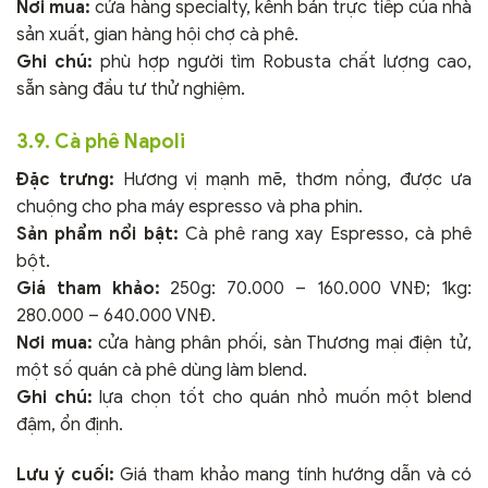
Nơi mua:
cửa hàng specialty, kênh bán trực tiếp của nhà
sản xuất, gian hàng hội chợ cà phê.
Ghi chú:
phù hợp người tìm Robusta chất lượng cao,
sẵn sàng đầu tư thử nghiệm.
3.9. Cà phê Napoli
Đặc trưng:
Hương vị mạnh mẽ, thơm nồng, được ưa
chuộng cho pha máy espresso và pha phin.
Sản phẩm nổi bật:
Cà phê rang xay Espresso, cà phê
bột.
Giá tham khảo:
250g: 70.000 – 160.000 VNĐ; 1kg:
280.000 – 640.000 VNĐ.
Nơi mua:
cửa hàng phân phối, sàn Thương mại điện tử,
một số quán cà phê dùng làm blend.
Ghi chú:
lựa chọn tốt cho quán nhỏ muốn một blend
đậm, ổn định.
Lưu ý cuối:
Giá tham khảo mang tính hướng dẫn và có