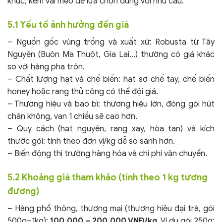
khúc, kèm vài mẹo để lựa chọn đúng với nhu cầu.
5.1 Yếu tố ảnh hưởng đến giá
– Nguồn gốc vùng trồng và xuất xứ: Robusta từ Tây
Nguyên (Buôn Ma Thuột, Gia Lai…) thường có giá khác
so với hàng pha trộn.
– Chất lượng hạt và chế biến: hạt sơ chế tay, chế biến
honey hoặc rang thủ công có thể đội giá.
– Thương hiệu và bao bì: thương hiệu lớn, đóng gói hút
chân không, van 1 chiều sẽ cao hơn.
– Quy cách (hạt nguyên, rang xay, hòa tan) và kích
thước gói: tính theo đơn vị/kg dễ so sánh hơn.
– Biến động thị trường hàng hóa và chi phí vận chuyển.
5.2 Khoảng giá tham khảo (tính theo 1 kg tương
đương)
– Hàng phổ thông, thương mại (thương hiệu đại trà, gói
500g–1kg):
100.000 – 200.000 VNĐ/kg
. Ví dụ gói 250g: