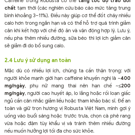
Caffeine trong Robusta có thể
tăng tốc độ trao đổi
chất
tạm thời (các nghiên cứu báo cáo mức tăng trung
bình khoảng 3–11%). Điều này giúp cơ thể đốt cháy nhiều
calo hơn trong ngắn hạn và có thể hỗ trợ quá trình giảm
cân khi kết hợp với chế độ ăn và vận động hợp lý. Lưu ý,
nếu pha thêm nhiều đường, sữa béo thì lợi ích giảm cân
sẽ giảm đi do bổ sung calo.
2.4 Lưu ý sử dụng an toàn
Mặc dù có nhiều lợi ích, chúng ta cần thận trọng: với
người khỏe mạnh giới hạn caffeine khuyến nghị là ~
400
mg/ngày
, phụ nữ mang thai nên hạn chế ~
≤200
mg/ngày
, người cao huyết áp, lo lắng hoặc rối loạn giấc
ngủ cần cân nhắc giảm liều hoặc tham khảo bác sĩ. Để an
toàn và giữ trọn hương vị Robusta Việt Nam, mình gợi ý
uống vào buổi sáng hoặc trước trưa, chọn cà phê rang
vừa hoặc đậm tùy khẩu vị và tránh thêm nhiều đường
nếu muốn hưởng lợi tối đa cho sức khỏe.