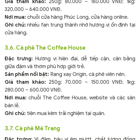
Giá tham khảo:
250g: 80.000 – 160.000 VNĐ; 1kg:
320.000 – 640.000 VNĐ.
Nơi mua:
chuỗi cửa hàng Phúc Long, cửa hàng online.
Ghi chú:
nhiều fan trung thành nhờ hương vị ổn định tại
cửa hàng.
3.6. Cà phê The Coffee House
Đặc trưng:
Hương vị hiện đại, dễ tiếp cận, cân bằng
giữa đậm và thơm phù hợp giới trẻ.
Sản phẩm nổi bật:
Rang xay Origin, cà phê viên nén.
Giá tham khảo:
250g: 70.000 – 150.000 VNĐ; 1kg:
280.000 – 600.000 VNĐ.
Nơi mua:
chuỗi The Coffee House, website và các sàn
bán lẻ.
Ghi chú:
tiện mua kèm trải nghiệm tại quán.
3.7. Cà phê Mê Trang
Đặc trưng:
Vị đậm, hậu vị êm mượt, chất lượng đồng