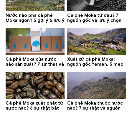
Nước nào pha cà phê
Cà phê Moka từ đâu? 7
Moka ngon? 5 gợi ý & lưu ý
nguồn gốc và lưu ý chọn
quan trọng
loại tốt nhất
Cà phê Moka của nước
Xuất xứ cà phê Moka:
nào sản xuất? 7 sự thật và
nguồn gốc Yemen, 5 mẹo
gợi ý đáng mua
phân biệt và gợi ý mua
Cà phê Moka xuất phát từ
Cà phê Moka thuộc nước
nước nào? 6 sự thật bất
nào? 7 sự thật và nguồn
ngờ về Yemen
gốc bạn nên biết