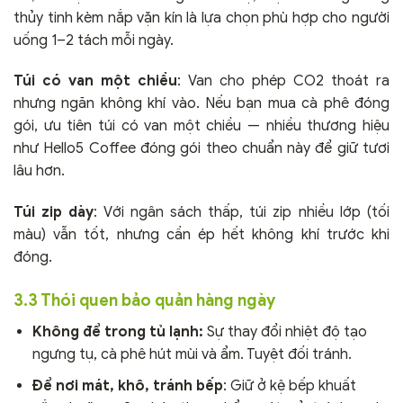
thủy tinh kèm nắp vặn kín là lựa chọn phù hợp cho người
uống 1–2 tách mỗi ngày.
Túi có van một chiều
: Van cho phép CO2 thoát ra
nhưng ngăn không khí vào. Nếu bạn mua cà phê đóng
gói, ưu tiên túi có van một chiều — nhiều thương hiệu
như Hello5 Coffee đóng gói theo chuẩn này để giữ tươi
lâu hơn.
Túi zip dày
: Với ngân sách thấp, túi zip nhiều lớp (tối
màu) vẫn tốt, nhưng cần ép hết không khí trước khi
đóng.
3.3 Thói quen bảo quản hàng ngày
Không để trong tủ lạnh:
Sự thay đổi nhiệt độ tạo
ngưng tụ, cà phê hút mùi và ẩm. Tuyệt đối tránh.
Để nơi mát, khô, tránh bếp
: Giữ ở kệ bếp khuất