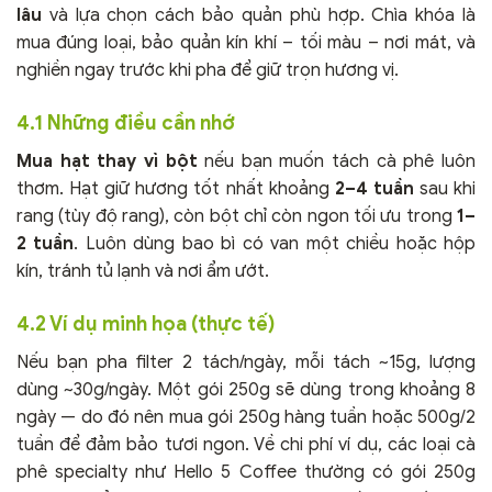
lâu
và lựa chọn cách bảo quản phù hợp. Chìa khóa là
mua đúng loại, bảo quản kín khí – tối màu – nơi mát, và
nghiền ngay trước khi pha để giữ trọn hương vị.
4.1 Những điều cần nhớ
Mua hạt thay vì bột
nếu bạn muốn tách cà phê luôn
thơm. Hạt giữ hương tốt nhất khoảng
2–4 tuần
sau khi
rang (tùy độ rang), còn bột chỉ còn ngon tối ưu trong
1–
2 tuần
. Luôn dùng bao bì có van một chiều hoặc hộp
kín, tránh tủ lạnh và nơi ẩm ướt.
4.2 Ví dụ minh họa (thực tế)
Nếu bạn pha filter 2 tách/ngày, mỗi tách ~15g, lượng
dùng ~30g/ngày. Một gói 250g sẽ dùng trong khoảng 8
ngày — do đó nên mua gói 250g hàng tuần hoặc 500g/2
tuần để đảm bảo tươi ngon. Về chi phí ví dụ, các loại cà
phê specialty như Hello 5 Coffee thường có gói 250g