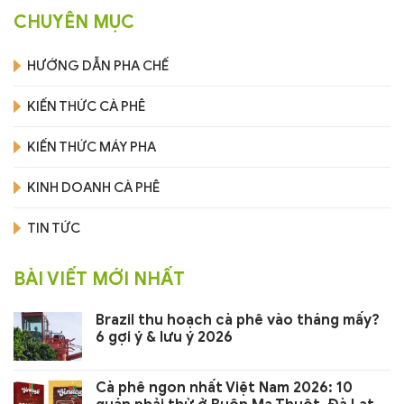
CHUYÊN MỤC
HƯỚNG DẪN PHA CHẾ
KIẾN THỨC CÀ PHÊ
KIẾN THỨC MÁY PHA
KINH DOANH CÀ PHÊ
TIN TỨC
BÀI VIẾT MỚI NHẤT
Brazil thu hoạch cà phê vào tháng mấy?
6 gợi ý & lưu ý 2026
Cà phê ngon nhất Việt Nam 2026: 10