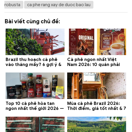
robusta
ca phe rang xay de duoc bao lau
Bài viết cùng chủ đề:
Brazil thu hoạch cà phê
Cà phê ngon nhất Việt
vào tháng mấy? 6 gợi ý &
Nam 2026: 10 quán phải
lưu ý 2026
thử ở Buôn Ma Thuột, Đà
Lạt
Top 10 cà phê hòa tan
Mùa cà phê Brazil 2026:
ngon nhất thế giới 2026 —
Thời điểm, giá tốt nhất & 7
gợi ý đáng mua
lưu ý