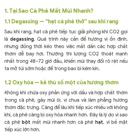
1. Tại Sao Cà Phê Mất Mùi Nhanh?
1.1 Degassing — “hạt cà phê thở” sau khi rang
Sau khi rang, hạt cà phê tiếp tục giải phóng khí CO2 gọi
là
degassing
. Quá trình này cần để hương vị ổn định,
nhưng đồng thời kéo theo việc mất dần các hợp chất
thơm dễ bay hơi. Thường thì lượng CO2 thoát mạnh
nhất trong 48–72 giờ đầu, khiến mùi thay đổi rõ rệt nếu
ta mở túi sớm hoặc để trong bao bì kém kín.
1.2 Oxy hóa — kẻ thù số một của hương thơm
Không khí chứa oxy phản ứng với dầu và hợp chất thơm
trong cà phê, gây mùi ôi, vị chua và làm phẳng hương
thơm đặc trưng. Càng để lâu khi tiếp xúc nhiều với không
khí, cà phê càng bị oxy hóa nhanh hơn. Đây là lý do vì sao
cà phê
bột
mất mùi nhanh hơn cà phê
hạt
, vì bề mặt
tiếp xúc lớn hơn.