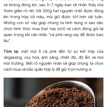
và không đóng kín, sau 5–7 ngày bạn sẽ nhận thấy mùi
thơm giảm rõ rệt. Với 250g hạt nguyên chất được đóng
kín trong hộp tối màu, mùi giữ được tốt hơn vài tuần.
Những con số này giúp chúng ta hình dung vì sao việc
chọn hình thức mua (hạt hay bột) và cách đóng gói lại
quan trọng khi cân nhắc “cà phê rang xay để được bao
lâu”.
Tóm lại
, mất mùi ở cà phê đến từ sự kết hợp của
degassing, oxy hóa, ánh sáng, nhiệt độ, độ ẩm và mùi
môi trường. Biết rõ nguyên nhân sẽ giúp chúng ta chọn
cách mua và bảo quản hợp lý để giữ trọn hương vị.