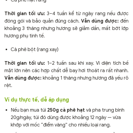
Cà phê hạt rang
Thời gian tối ưu:
3–4 tuần kể từ ngày rang nếu được
đóng gói và bảo quản đúng cách.
Vẫn dùng được:
đến
khoảng 3 tháng nhưng hương sẽ giảm dần, mất bớt lớp
hương phụ tinh tế.
Cà phê bột (rang xay)
Thời gian tối ưu:
1–2 tuần sau khi xay. Vì diện tích bề
mặt lớn nên các hợp chất dễ bay hơi thoát ra rất nhanh.
Vẫn dùng được:
khoảng 1 tháng nhưng hương đã yếu rõ
rệt.
Ví dụ thực tế, dễ áp dụng
Nếu bạn mua túi
250g cà phê hạt
và pha trung bình
20g/ngày, túi đó dùng được khoảng 12 ngày — vừa
khớp với mốc “điểm vàng” cho nhiều loại rang.