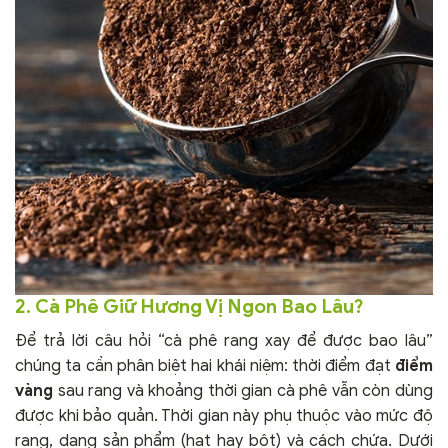
2. Cà Phê Giữ Hương Vị Ngon Bao Lâu?
Để trả lời câu hỏi “cà phê rang xay để được bao lâu”
chúng ta cần phân biệt hai khái niệm: thời điểm đạt
điểm
vàng
sau rang và khoảng thời gian cà phê vẫn còn dùng
được khi bảo quản. Thời gian này phụ thuộc vào mức độ
rang, dạng sản phẩm (hạt hay bột) và cách chứa. Dưới