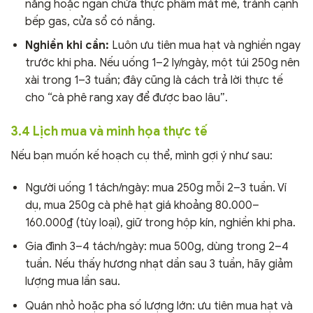
nắng hoặc ngăn chứa thực phẩm mát mẻ, tránh cạnh
bếp gas, cửa sổ có nắng.
Nghiền khi cần:
Luôn ưu tiên mua hạt và nghiền ngay
trước khi pha. Nếu uống 1–2 ly/ngày, một túi 250g nên
xài trong 1–3 tuần; đây cũng là cách trả lời thực tế
cho “cà phê rang xay để được bao lâu”.
3.4 Lịch mua và minh họa thực tế
Nếu bạn muốn kế hoạch cụ thể, mình gợi ý như sau:
Người uống 1 tách/ngày: mua 250g mỗi 2–3 tuần. Ví
dụ, mua 250g cà phê hạt giá khoảng 80.000–
160.000₫ (tùy loại), giữ trong hộp kín, nghiền khi pha.
Gia đình 3–4 tách/ngày: mua 500g, dùng trong 2–4
tuần. Nếu thấy hương nhạt dần sau 3 tuần, hãy giảm
lượng mua lần sau.
Quán nhỏ hoặc pha số lượng lớn: ưu tiên mua hạt và