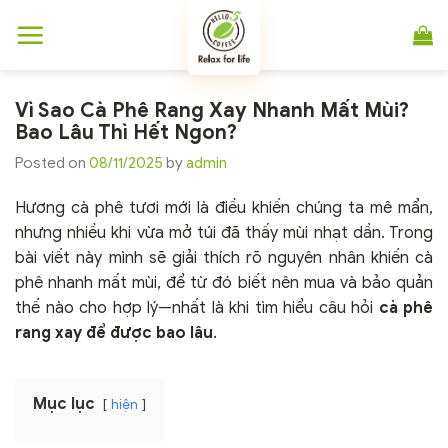
Chuyển
đến
nội
dung
Vì Sao Cà Phê Rang Xay Nhanh Mất Mùi?
Bao Lâu Thì Hết Ngon?
Posted on
08/11/2025
by
admin
Hương cà phê tươi mới là điều khiến chúng ta mê mẩn,
nhưng nhiều khi vừa mở túi đã thấy mùi nhạt dần. Trong
bài viết này mình sẽ giải thích rõ nguyên nhân khiến cà
phê nhanh mất mùi, để từ đó biết nên mua và bảo quản
thế nào cho hợp lý—nhất là khi tìm hiểu câu hỏi
cà phê
rang xay để được bao lâu
.
Mục lục
hiện