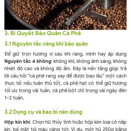
3. Bí Quyết Bảo Quản Cà Phê
3.1 Nguyên tắc vàng khi bảo quản
Để giữ trọn hương vị sau khi rang, mình hay áp dụng
Nguyên tắc 4 không
: không khí, không ánh sáng, không
nhiệt độ cao và không độ ẩm. Đây là nền tảng giúp trả
lời câu hỏi “cà phê rang xay để được bao lâu” một cách
thực tế: nếu tuân thủ tốt, cà phê hạt có thể giữ hương
tối ưu trong vài tuần, cà phê bột chỉ trong vài ngày đến
1–2 tuần.
3.2 Dụng cụ và bao bì nên dùng
Hộp kín khí
: Chọn hũ thủy tinh hoặc hộp kim loại có nắp
kín, bề mặt tối màu càng tốt. Ví dụ, một hũ 250g bằng