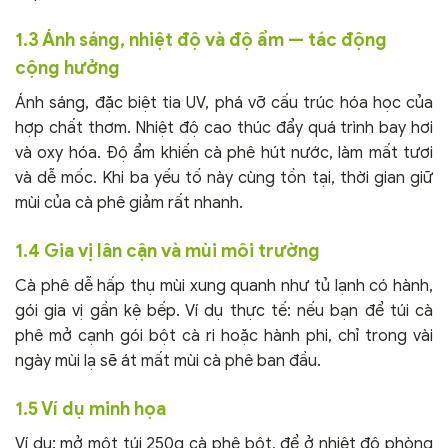
1.3 Ánh sáng, nhiệt độ và độ ẩm — tác động
cộng hưởng
Ánh sáng, đặc biệt tia UV, phá vỡ cấu trúc hóa học của
hợp chất thơm. Nhiệt độ cao thúc đẩy quá trình bay hơi
và oxy hóa. Độ ẩm khiến cà phê hút nước, làm mất tươi
và dễ mốc. Khi ba yếu tố này cùng tồn tại, thời gian giữ
mùi của cà phê giảm rất nhanh.
1.4 Gia vị lân cận và mùi môi trường
Cà phê dễ hấp thụ mùi xung quanh như tủ lạnh có hành,
gói gia vị gần kệ bếp. Ví dụ thực tế: nếu bạn để túi cà
phê mở cạnh gói bột cà ri hoặc hành phi, chỉ trong vài
ngày mùi lạ sẽ át mất mùi cà phê ban đầu.
1.5 Ví dụ minh họa
Ví dụ: mở một túi 250g cà phê bột, để ở nhiệt độ phòng