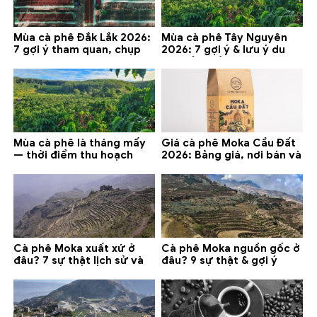
Mùa cà phê Đắk Lắk 2026:
Mùa cà phê Tây Nguyên
7 gợi ý tham quan, chụp
2026: 7 gợi ý & lưu ý du
ảnh và lưu ý
lịch tốt nhất
Mùa cà phê là tháng mấy
Giá cà phê Moka Cầu Đất
— thời điểm thu hoạch
2026: Bảng giá, nơi bán và
chính và lưu ý 2026
gợi ý đáng mua
Cà phê Moka xuất xứ ở
Cà phê Moka nguồn gốc ở
đâu? 7 sự thật lịch sử và
đâu? 9 sự thật & gợi ý
lưu ý chọn mua (2026)
chọn mua 2026