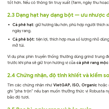
tốt hơn. Nếu có thông tin truy xuất (farm, ngày thu hoạc
2.3 Dạng hạt hay dạng bột — ưu nhược 
Cà phê hạt
: giữ hương lâu hơn, phù hợp người thích x
ngày rang.
Cà phê bột
: tiện lợi, thích hợp mua số lượng nhỏ dù
mở túi.
Ví dụ pha: phin truyền thống thường dùng grind trung đ
trước khi pha sẽ giữ trọn hương vị của
cà phê rang mộc
2.4 Chứng nhận, độ tinh khiết và kiểm s
Tìm các chứng nhận như
VietGAP, ISO, Organic
hoặc 
ghi “pha trộn” nếu bạn muốn thưởng thức vị Robusta ng
bảo độ tươi.