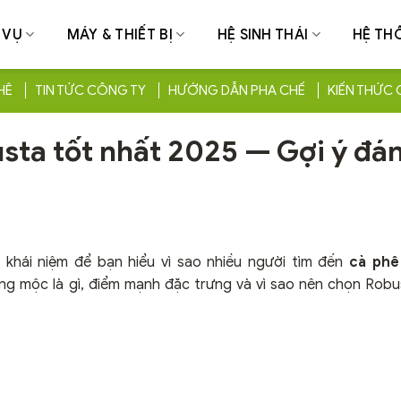
 VỤ
MÁY & THIẾT BỊ
HỆ SINH THÁI
HỆ TH
HÊ
TIN TỨC CÔNG TY
HƯỚNG DẪN PHA CHẾ
KIẾN THỨC 
sta tốt nhất 2025 — Gợi ý đá
 khái niệm để bạn hiểu vì sao nhiều người tìm đến
cà phê
rang mộc là gì, điểm mạnh đặc trưng và vì sao nên chọn Rob