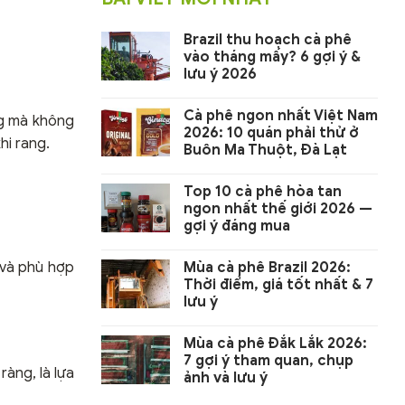
Brazil thu hoạch cà phê
vào tháng mấy? 6 gợi ý &
lưu ý 2026
Cà phê ngon nhất Việt Nam
ng mà không
2026: 10 quán phải thử ở
hi rang.
Buôn Ma Thuột, Đà Lạt
Top 10 cà phê hòa tan
ngon nhất thế giới 2026 —
gợi ý đáng mua
Mùa cà phê Brazil 2026:
t và phù hợp
Thời điểm, giá tốt nhất & 7
lưu ý
Mùa cà phê Đắk Lắk 2026:
7 gợi ý tham quan, chụp
àng, là lựa
ảnh và lưu ý