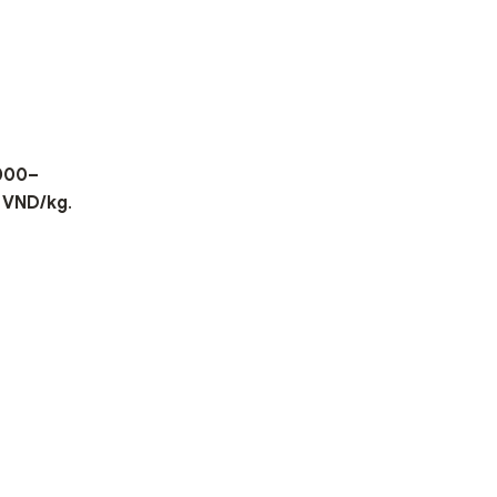
000–
 VND/kg
.