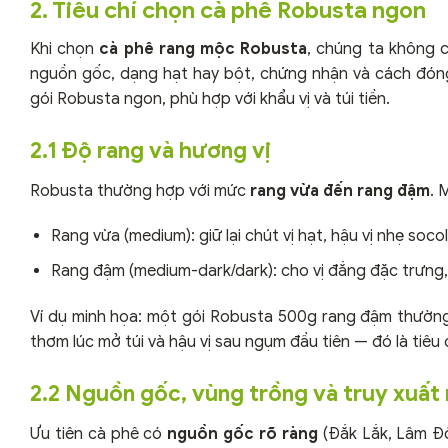
2. Tiêu chí chọn cà phê Robusta ngon
Khi chọn
cà phê rang mộc Robusta
, chúng ta không c
nguồn gốc, dạng hạt hay bột, chứng nhận và cách đóng
gói Robusta ngon, phù hợp với khẩu vị và túi tiền.
2.1 Độ rang và hương vị
Robusta thường hợp với mức
rang vừa đến rang đậm
. 
Rang vừa (medium): giữ lại chút vị hạt, hậu vị nhẹ so
Rang đậm (medium-dark/dark): cho vị đắng đặc trưng,
Ví dụ minh họa: một gói Robusta 500g rang đậm thường 
thơm lúc mở túi và hậu vị sau ngụm đầu tiên — đó là tiêu 
2.2 Nguồn gốc, vùng trồng và truy xuất
Ưu tiên cà phê có
nguồn gốc rõ ràng
(Đắk Lắk, Lâm Đồ