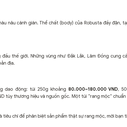
àu nâu cánh gián. Thể chất (body) của Robusta đầy đặn, t
 đầu thế giới. Những vùng như Đắk Lắk, Lâm Đồng cung c
ản địa.
ng dao động: túi 250g khoảng
80.000–180.000 VND
, 5
 tùy thương hiệu và nguồn gốc. Một túi “rang mộc” chuẩn
tiêu chí để phân biệt sản phẩm thật sự rang mộc, mời bạn t