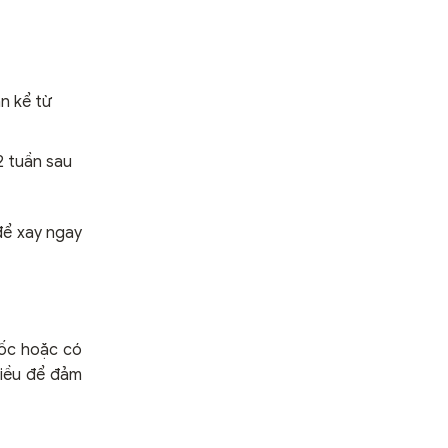
ần kể từ
2 tuần sau
để xay ngay
ốc hoặc có
iều để đảm