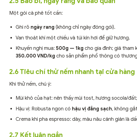
2.5 Bao bì, ngày rang và bảo quản
Một gói cà phê tốt cần:
Ghi rõ
ngày rang
(không chỉ ngày đóng gói).
Van thoát khí một chiều và túi kín hơi để giữ hương.
Khuyến nghị mua:
500g — 1kg
cho gia đình; giá tham
350.000 VND/kg
cho sản phẩm phổ thông có thương h
2.6 Tiêu chí thử nếm nhanh tại cửa hàng
Khi thử nếm, chú ý:
Mùi khô của hạt: nên thấy mùi tost, hương socola/đất
Hậu vị: Robusta ngon có
hậu vị đắng sạch
, không gắ
Crema khi pha espresso: dày, màu nâu cánh gián là dấu
2.7 Kết luận ngắn