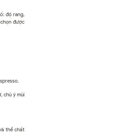
ố: độ rang,
g chọn được
espresso.
, chú ý mùi
và thể chất