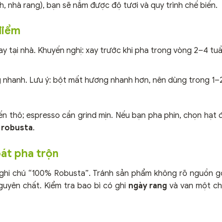
h, nhà rang), bạn sẽ nắm được độ tươi và quy trình chế biến.
điểm
ay tại nhà. Khuyến nghị: xay trước khi pha trong vòng 2–4 tu
ng nhanh. Lưu ý: bột mất hương nhanh hơn, nên dùng trong 1–
ến thô; espresso cần grind mịn. Nếu bạn pha phin, chọn hạt 
 robusta
.
oát pha trộn
ghi chú “100% Robusta”. Tránh sản phẩm không rõ nguồn g
uyên chất. Kiểm tra bao bì có ghi
ngày rang
và van một ch