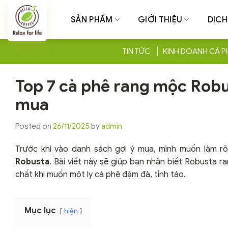
Chuyển
đến
SẢN PHẨM
GIỚI THIỆU
DỊCH
nội
dung
TIN TỨC
KINH DOANH CÀ P
Top 7 cà phê rang mộc Robu
mua
Posted on
26/11/2025
by
admin
Trước khi vào danh sách gợi ý mua, mình muốn làm rõ
Robusta
. Bài viết này sẽ giúp bạn nhận biết Robusta 
chất khi muốn một ly cà phê đậm đà, tỉnh táo.
Mục lục
hiện