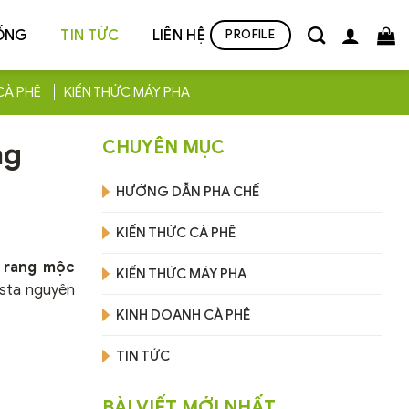
ỐNG
TIN TỨC
LIÊN HỆ
PROFILE
CÀ PHÊ
KIẾN THỨC MÁY PHA
ng
CHUYÊN MỤC
HƯỚNG DẪN PHA CHẾ
KIẾN THỨC CÀ PHÊ
 rang mộc
KIẾN THỨC MÁY PHA
usta nguyên
KINH DOANH CÀ PHÊ
TIN TỨC
BÀI VIẾT MỚI NHẤT