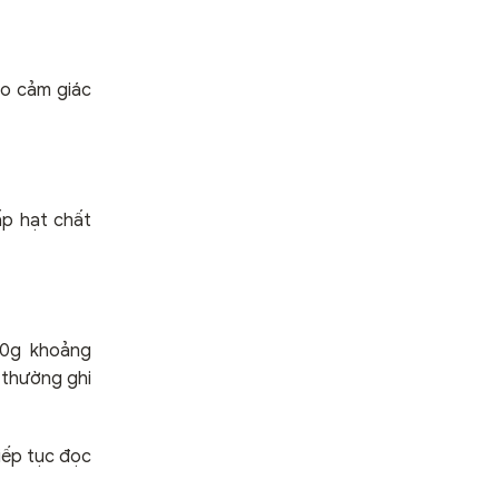
ạo cảm giác
ấp hạt chất
00g khoảng
 thường ghi
iếp tục đọc