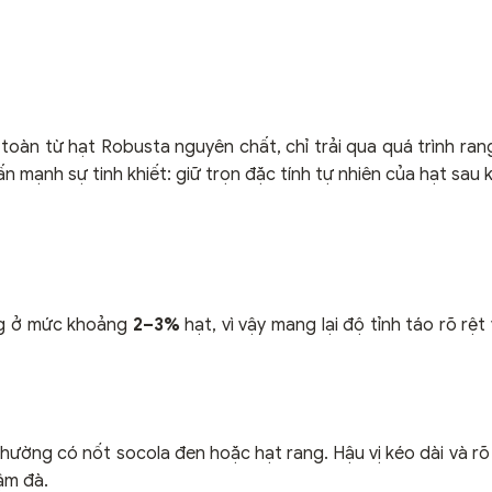
oàn từ hạt Robusta nguyên chất, chỉ trải qua quá trình ra
mạnh sự tinh khiết: giữ trọn đặc tính tự nhiên của hạt sau k
ng ở mức khoảng
2–3%
hạt, vì vậy mang lại độ tỉnh táo rõ rệ
hường có nốt socola đen hoặc hạt rang. Hậu vị kéo dài và rõ r
ậm đà.