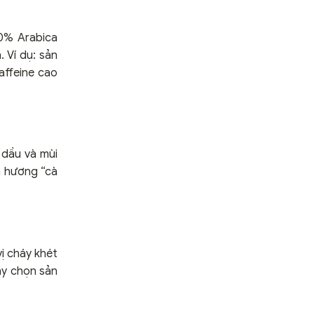
00% Arabica
 Ví dụ: sản
affeine cao
h dầu và mùi
m hương “cà
ị cháy khét
ãy chọn sản