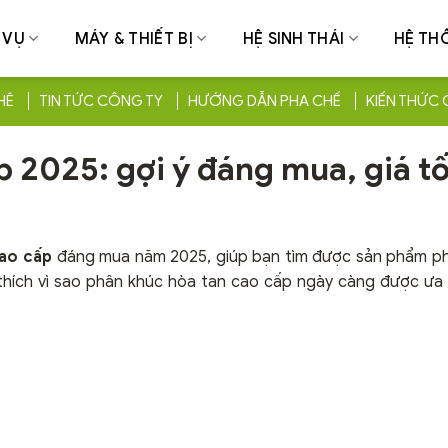
 VỤ
MÁY & THIẾT BỊ
HỆ SINH THÁI
HỆ TH
HÊ
TIN TỨC CÔNG TY
HƯỚNG DẪN PHA CHẾ
KIẾN THỨC 
p 2025: gợi ý đáng mua, giá tố
cao cấp
đáng mua năm 2025, giúp bạn tìm được sản phẩm ph
 thích vì sao phân khúc hòa tan cao cấp ngày càng được ưa