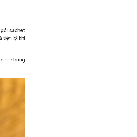
 gói sachet
tiện lợi khi
gốc — những