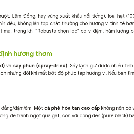
uột, Lâm Đồng, hay vùng xuất khẩu nổi tiếng), loại hạt (1
ín đều, không lẫn tạp chất thường cho hương vị tinh tế hơn.
 mà, trong khi “Robusta chọn lọc” có vị đậm, hàm lượng c
 định hương thơm
ed)
và
sấy phun (spray-dried)
. Sấy lạnh giữ được nhiều tin
hơn nhưng đôi khi mất bớt độ phức tạp hương vị. Nếu bạn tì
 vị đắng/đậm/êm. Một
cà phê hòa tan cao cấp
không nên có v
đường để tránh ngọt quá gắt, còn với dạng đen (pure black) h