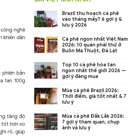
Brazil thu hoạch cà phê
vào tháng mấy? 6 gợi ý &
lưu ý 2026
à công nghệ
ớn khiến dân
Cà phê ngon nhất Việt Nam
2026: 10 quán phải thử ở
Buôn Ma Thuột, Đà Lạt
Top 10 cà phê hòa tan
ngon nhất thế giới 2026 —
c phiên bản
gợi ý đáng mua
òa tan 100g
Mùa cà phê Brazil 2026:
Thời điểm, giá tốt nhất & 7
lưu ý
Mùa cà phê Đắk Lắk 2026:
iếng tăng độ
7 gợi ý tham quan, chụp
t tốt hơn so
ảnh và lưu ý
hi rõ, giúp