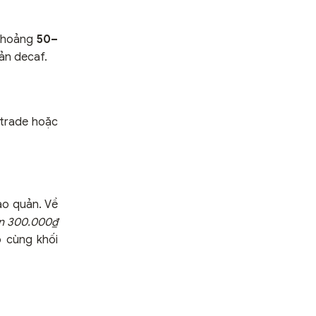
 khoảng
50–
ản decaf.
rtrade hoặc
ảo quản. Về
ến 300.000₫
 cùng khối