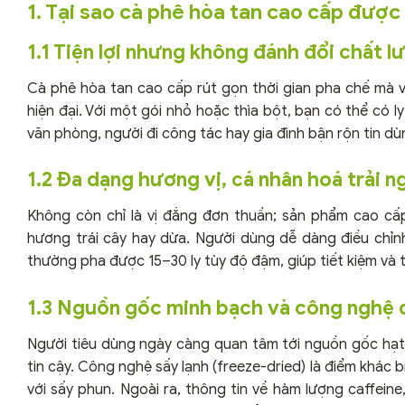
1. Tại sao cà phê hòa tan cao cấp đượ
1.1 Tiện lợi nhưng không đánh đổi chất l
Cà phê hòa tan cao cấp rút gọn thời gian pha chế mà 
hiện đại. Với một gói nhỏ hoặc thìa bột, bạn có thể có l
văn phòng, người đi công tác hay gia đình bận rộn tin dù
1.2 Đa dạng hương vị, cá nhân hoá trải 
Không còn chỉ là vị đắng đơn thuần; sản phẩm cao cấ
hương trái cây hay dừa. Người dùng dễ dàng điều chỉnh
thường pha được 15–30 ly tùy độ đậm, giúp tiết kiệm và 
1.3 Nguồn gốc minh bạch và công nghệ 
Người tiêu dùng ngày càng quan tâm tới nguồn gốc hạ
tin cậy. Công nghệ sấy lạnh (freeze-dried) là điểm khác 
với sấy phun. Ngoài ra, thông tin về hàm lượng caffei