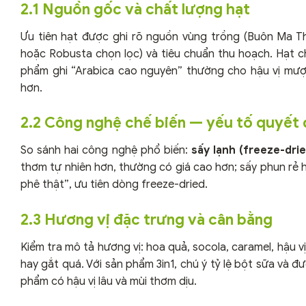
2.1 Nguồn gốc và chất lượng hạt
Ưu tiên hạt được ghi rõ nguồn vùng trồng (Buôn Ma Th
hoặc Robusta chọn lọc) và tiêu chuẩn thu hoạch. Hạt ch
phẩm ghi “Arabica cao nguyên” thường cho hậu vị mượt
hơn.
2.2 Công nghệ chế biến — yếu tố quyết
So sánh hai công nghệ phổ biến:
sấy lạnh (freeze-dri
thơm tự nhiên hơn, thường có giá cao hơn; sấy phun rẻ 
phê thật”, ưu tiên dòng freeze-dried.
2.3 Hương vị đặc trưng và cân bằng
Kiểm tra mô tả hương vị: hoa quả, socola, caramel, hậu
hay gắt quá. Với sản phẩm 3in1, chú ý tỷ lệ bột sữa và 
phẩm có hậu vị lâu và mùi thơm dịu.