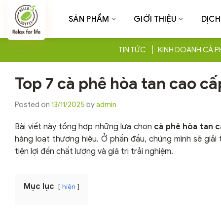
Chuyển
đến
SẢN PHẨM
GIỚI THIỆU
DỊCH
nội
dung
TIN TỨC
KINH DOANH CÀ P
Top 7 cà phê hòa tan cao cấ
Posted on
13/11/2025
by
admin
Bài viết này tổng hợp những lựa chọn
cà phê hòa tan 
hàng loạt thương hiệu. Ở phần đầu, chúng mình sẽ giải
tiện lợi đến chất lượng và giá trị trải nghiệm.
Mục lục
hiện