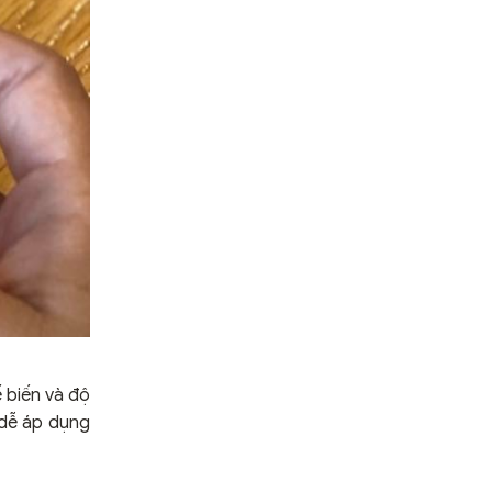
 biến và độ
 dễ áp dụng