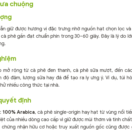
c ưa chuộng
ượng
vẫn giữ được hương vị đặc trưng nhờ nguồn hạt chọn lọc v
y cà phê gần đạt chuẩn phin trong 30–60 giây. Đây là lý do l
ng.
nghiệm
p mở rộng từ cà phê đen thanh, cà phê sữa mượt, đến cá
 độ đậm, lượng sữa hay đá để tạo ra ly ưng ý. Ví dụ, túi h
thử nhiều công thức tại nhà.
quyết định
t:
100% Arabica
, cà phê single-origin hay hạt từ vùng nổi t
biệt của nhiều dòng cao cấp vì giữ được mùi thơm và tinh chấ
ne, chứng nhận hữu cơ hoặc truy xuất nguồn gốc cũng được g