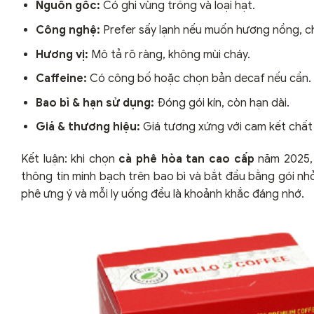
Nguồn gốc:
Có ghi vùng trồng và loại hạt.
Công nghệ:
Prefer sấy lạnh nếu muốn hương nồng, ch
Hương vị:
Mô tả rõ ràng, không mùi cháy.
Caffeine:
Có công bố hoặc chọn bản decaf nếu cần.
Bao bì & hạn sử dụng:
Đóng gói kín, còn hạn dài.
Giá & thương hiệu:
Giá tương xứng với cam kết chất
Kết luận: khi chọn
cà phê hòa tan cao cấp
năm 2025, 
thông tin minh bạch trên bao bì và bắt đầu bằng gói nh
phê ưng ý và mỗi ly uống đều là khoảnh khắc đáng nhớ.