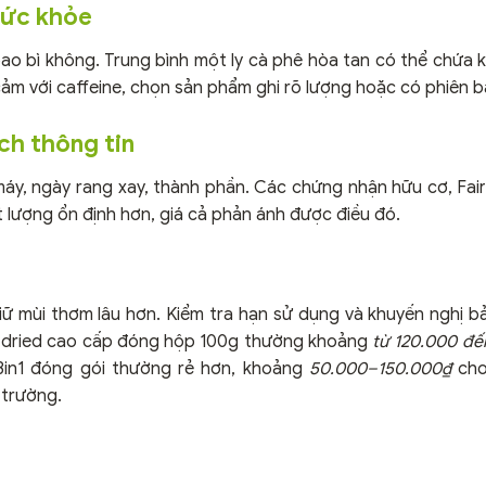
sức khỏe
ao bì không. Trung bình một ly cà phê hòa tan có thể chứa
cảm với caffeine, chọn sản phẩm ghi rõ lượng hoặc có phiên b
ch thông tin
 máy, ngày rang xay, thành phần. Các chứng nhận hữu cơ, Fai
 lượng ổn định hơn, giá cả phản ánh được điều đó.
iữ mùi thơm lâu hơn. Kiểm tra hạn sử dụng và khuyến nghị b
e-dried cao cấp đóng hộp 100g thường khoảng
từ 120.000 đ
 3in1 đóng gói thường rẻ hơn, khoảng
50.000–150.000₫
cho
 trường.