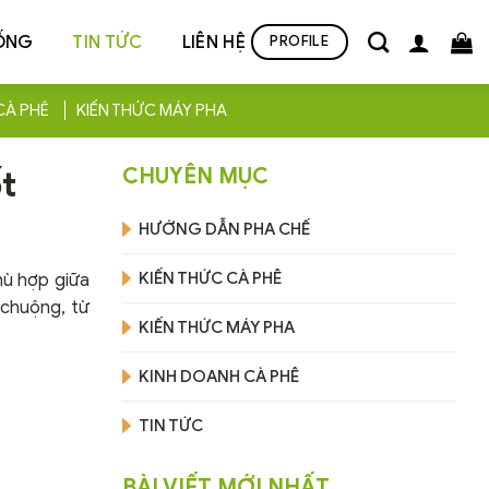
ỐNG
TIN TỨC
LIÊN HỆ
PROFILE
CÀ PHÊ
KIẾN THỨC MÁY PHA
t
CHUYÊN MỤC
HƯỚNG DẪN PHA CHẾ
KIẾN THỨC CÀ PHÊ
ù hợp giữa
 chuộng, từ
KIẾN THỨC MÁY PHA
KINH DOANH CÀ PHÊ
TIN TỨC
BÀI VIẾT MỚI NHẤT