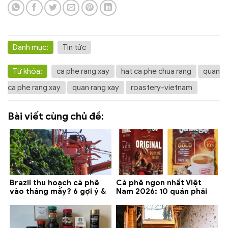
Danh mục:
Tin tức
Từ khóa:
ca phe rang xay
hat ca phe chua rang
quan
ca phe rang xay
quan rang xay
roastery-vietnam
Bài viết cùng chủ đề:
Brazil thu hoạch cà phê
Cà phê ngon nhất Việt
vào tháng mấy? 6 gợi ý &
Nam 2026: 10 quán phải
lưu ý 2026
thử ở Buôn Ma Thuột, Đà
Lạt