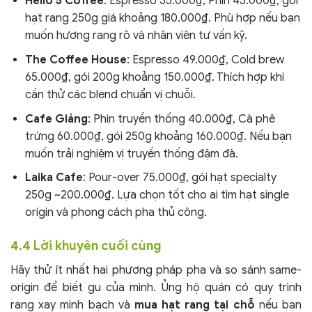
Hello 5 Coffee
: Espresso 55.000₫, Phin 45.000₫, gói
hạt rang 250g giá khoảng 180.000₫. Phù hợp nếu bạn
muốn hương rang rõ và nhân viên tư vấn kỹ.
The Coffee House
: Espresso 49.000₫, Cold brew
65.000₫, gói 200g khoảng 150.000₫. Thích hợp khi
cần thử các blend chuẩn vị chuỗi.
Cafe Giảng
: Phin truyền thống 40.000₫, Cà phê
trứng 60.000₫, gói 250g khoảng 160.000₫. Nếu bạn
muốn trải nghiệm vị truyền thống đậm đà.
Laika Cafe
: Pour-over 75.000₫, gói hạt specialty
250g ~200.000₫. Lựa chọn tốt cho ai tìm hạt single
origin và phong cách pha thủ công.
4.4 Lời khuyên cuối cùng
Hãy thử ít nhất hai phương pháp pha và so sánh same-
origin để biết gu của mình. Ủng hộ quán có quy trình
rang xay minh bạch và
mua hạt rang tại chỗ
nếu bạn