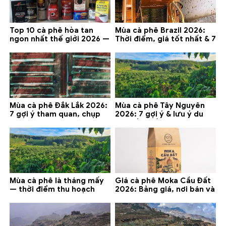
Top 10 cà phê hòa tan
Mùa cà phê Brazil 2026:
ngon nhất thế giới 2026 —
Thời điểm, giá tốt nhất & 7
gợi ý đáng mua
lưu ý
Mùa cà phê Đắk Lắk 2026:
Mùa cà phê Tây Nguyên
7 gợi ý tham quan, chụp
2026: 7 gợi ý & lưu ý du
ảnh và lưu ý
lịch tốt nhất
Mùa cà phê là tháng mấy
Giá cà phê Moka Cầu Đất
— thời điểm thu hoạch
2026: Bảng giá, nơi bán và
chính và lưu ý 2026
gợi ý đáng mua