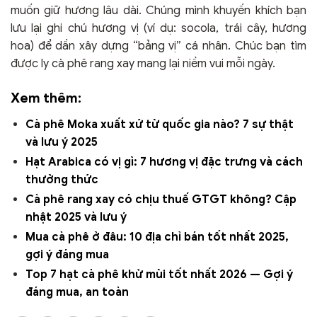
muốn giữ hương lâu dài. Chúng mình khuyến khích bạn
lưu lại ghi chú hương vị (ví dụ: socola, trái cây, hương
hoa) để dần xây dựng “bảng vị” cá nhân. Chúc bạn tìm
được ly cà phê rang xay mang lại niềm vui mỗi ngày.
Xem thêm:
Cà phê Moka xuất xứ từ quốc gia nào? 7 sự thật
và lưu ý 2025
Hạt Arabica có vị gì: 7 hương vị đặc trưng và cách
thưởng thức
Cà phê rang xay có chịu thuế GTGT không? Cập
nhật 2025 và lưu ý
Mua cà phê ở đâu: 10 địa chỉ bán tốt nhất 2025,
gợi ý đáng mua
Top 7 hạt cà phê khử mùi tốt nhất 2026 — Gợi ý
đáng mua, an toàn