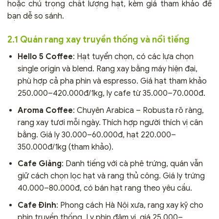
hoặc chú trọng chất lượng hạt, kèm giá tham khảo để
bạn dễ so sánh.
2.1 Quán rang xay truyền thống và nổi tiếng
Hello 5 Coffee
: Hạt tuyển chọn, có các lựa chọn
single origin và blend. Rang xay bằng máy hiện đại,
phù hợp cả pha phin và espresso. Giá hạt tham khảo
250.000–420.000đ/1kg, ly cafe từ 35.000–70.000đ.
Aroma Coffee
: Chuyên Arabica – Robusta rõ ràng,
rang xay tươi mỗi ngày. Thích hợp người thích vị cân
bằng. Giá ly 30.000–60.000đ, hạt 220.000–
350.000đ/1kg (tham khảo).
Cafe Giảng
: Danh tiếng với cà phê trứng, quán vẫn
giữ cách chọn lọc hạt và rang thủ công. Giá ly trứng
40.000–80.000đ, có bán hạt rang theo yêu cầu.
Cafe Đinh
: Phong cách Hà Nội xưa, rang xay kỹ cho
phin truyền thống. Ly phin đậm vị, giá 25.000–