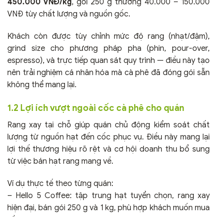
450.000 VNĐ/kg
, gói 250 g thường 40.000 – 150.000
VNĐ tùy chất lượng và nguồn gốc.
Khách còn được tùy chỉnh mức độ rang (nhạt/đậm),
grind size cho phương pháp pha (phin, pour-over,
espresso), và trực tiếp quan sát quy trình — điều này tạo
nên trải nghiệm cá nhân hóa mà cà phê đã đóng gói sẵn
không thể mang lại.
1.2 Lợi ích vượt ngoài cốc cà phê cho quán
Rang xay tại chỗ giúp quán chủ động kiểm soát chất
lượng từ nguồn hạt đến cốc phục vụ. Điều này mang lại
lợi thế thương hiệu rõ rệt và cơ hội doanh thu bổ sung
từ việc bán hạt rang mang về.
Ví dụ thực tế theo từng quán:
– Hello 5 Coffee: tập trung hạt tuyển chọn, rang xay
hiện đại, bán gói 250 g và 1 kg, phù hợp khách muốn mua