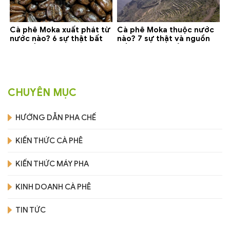
Cà phê Moka xuất phát từ
Cà phê Moka thuộc nước
nước nào? 6 sự thật bất
nào? 7 sự thật và nguồn
ngờ về Yemen
gốc bạn nên biết
CHUYÊN MỤC
HƯỚNG DẪN PHA CHẾ
KIẾN THỨC CÀ PHÊ
KIẾN THỨC MÁY PHA
KINH DOANH CÀ PHÊ
TIN TỨC