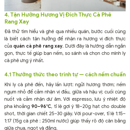
4. Tận Hưởng Hương Vị Đích Thực Cà Phê
Rang Xay
Đã thử tìm hiểu và ghé qua nhiều quán, bước cuối cùng
là biết cách tận hưởng để nhận ra hương vị đích thực
của
quán cà phê rang xay
. Dưới đây là hướng dẫn ngắn
gọn, thực tế giúp bạn nếm, so sánh và chọn cho mình ly
cà phê ưng ý nhất.
4.1 Thưởng thức theo trình tự — cách nếm chuẩn
Khi ly cà phê đến, hãy lần lượt: ngửi hương thơm; nếm
ngụm nhỏ để cảm nhận vị đầu, giữa và hậu vị; cuối cùng
nuốt và cảm nhận dư âm. Với espresso, lưu ý nhiệt độ
pha khoảng
90–96°C
, tỉ lệ gợi ý 18–20g hạt cho double
shot, thời gian chiết 25–30 giây. Với pour-over, tỉ lệ 1:15–
1:17 (15g cà phê : 250ml nước) giúp thấy rõ độ cân bằng
giữa chua, ngọt và đắng.