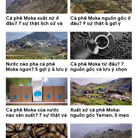
Cà phê Moka xuất xứ ở
Cà phê Moka nguồn gốc ở
đâu? 7 sự thật lịch sử và
đâu? 9 sự thật & gợi ý
lưu ý chọn mua (2026)
chọn mua 2026
Nước nào pha cà phê
Cà phê Moka từ đâu? 7
Moka ngon? 5 gợi ý & lưu ý
nguồn gốc và lưu ý chọn
quan trọng
loại tốt nhất
Cà phê Moka của nước
Xuất xứ cà phê Moka:
nào sản xuất? 7 sự thật và
nguồn gốc Yemen, 5 mẹo
gợi ý đáng mua
phân biệt và gợi ý mua