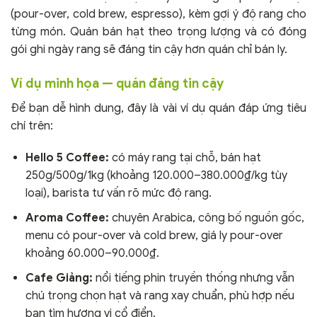
(pour-over, cold brew, espresso), kèm gợi ý độ rang cho
từng món. Quán bán hạt theo trọng lượng và có đóng
gói ghi ngày rang sẽ đáng tin cậy hơn quán chỉ bán ly.
Ví dụ minh họa — quán đáng tin cậy
Để bạn dễ hình dung, đây là vài ví dụ quán đáp ứng tiêu
chí trên:
Hello 5 Coffee:
có máy rang tại chỗ, bán hạt
250g/500g/1kg (khoảng 120.000–380.000₫/kg tùy
loại), barista tư vấn rõ mức độ rang.
Aroma Coffee:
chuyên Arabica, công bố nguồn gốc,
menu có pour-over và cold brew, giá ly pour-over
khoảng 60.000–90.000₫.
Cafe Giảng:
nổi tiếng phin truyền thống nhưng vẫn
chú trọng chọn hạt và rang xay chuẩn, phù hợp nếu
bạn tìm hương vị cổ điển.