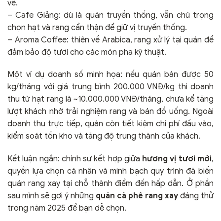
về.
– Cafe Giảng: dù là quán truyền thống, vẫn chú trọng
chọn hạt và rang cẩn thận để giữ vị truyền thống.
– Aroma Coffee: thiên về Arabica, rang xử lý tại quán để
đảm bảo độ tươi cho các món pha kỹ thuật.
Một ví dụ doanh số minh họa: nếu quán bán được 50
kg/tháng với giá trung bình 200.000 VNĐ/kg thì doanh
thu từ hạt rang là ~10.000.000 VNĐ/tháng, chưa kể tăng
lượt khách nhờ trải nghiệm rang và bán đồ uống. Ngoài
doanh thu trực tiếp, quán còn tiết kiệm chi phí đầu vào,
kiểm soát tồn kho và tăng độ trung thành của khách.
Kết luận ngắn: chính sự kết hợp giữa
hương vị tươi mới
,
quyền lựa chọn cá nhân và minh bạch quy trình đã biến
quán rang xay tại chỗ thành điểm đến hấp dẫn. Ở phần
sau mình sẽ gợi ý những
quán cà phê rang xay
đáng thử
trong năm 2025 để bạn dễ chọn.