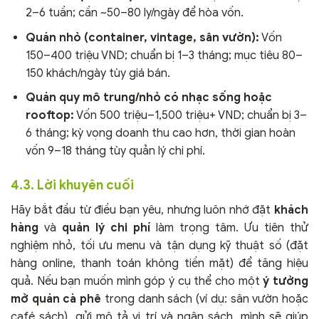
2–6 tuần; cần ~50–80 ly/ngày để hòa vốn.
Quán nhỏ (container, vintage, sân vườn):
Vốn
150–400 triệu VND; chuẩn bị 1–3 tháng; mục tiêu 80–
150 khách/ngày tùy giá bán.
Quán quy mô trung/nhỏ có nhạc sống hoặc
rooftop:
Vốn 500 triệu–1,500 triệu+ VND; chuẩn bị 3–
6 tháng; kỳ vọng doanh thu cao hơn, thời gian hoàn
vốn 9–18 tháng tùy quản lý chi phí.
4.3. Lời khuyên cuối
Hãy bắt đầu từ điều bạn yêu, nhưng luôn nhớ đặt
khách
hàng
và
quản lý chi phí
làm trọng tâm. Ưu tiên thử
nghiệm nhỏ, tối ưu menu và tận dụng kỹ thuật số (đặt
hàng online, thanh toán không tiền mặt) để tăng hiệu
quả. Nếu bạn muốn mình góp ý cụ thể cho một
ý tưởng
mở quán cà phê
trong danh sách (ví dụ: sân vườn hoặc
café sách), gửi mô tả vị trí và ngân sách, mình sẽ giúp