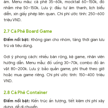
ấm. Menu mẫu: cà phê 35–60k, mocktail 60–150k, đồ
nhắm nhẹ 50–150k. Lưu ý: đầu tư âm thanh, lịch biểu
diễn, xin giấy phép liên quan. Chi phí ước tính: 250–600
triệu VND.
2.7 Cà Phê Board Game
Điểm nổi bật:
Không gian cho nhóm, tăng thời gian lưu
trú và tiêu dùng.
Gợi ý phong cách: nhiều bàn rộng, kệ game, nhân viên
hướng dẫn. Menu mẫu: đồ uống 30–70k, combo đồ ăn
vặt 80–200k. Lưu ý: bảo quản game, phí thuê theo giờ
hoặc mua game riêng. Chi phí ước tính: 150–400 triệu
VND.
2.8 Cà Phê Container
Điểm nổi bật:
Kiến trúc ấn tượng, tiết kiệm chi phí xây
dựng, dễ di chuyển.