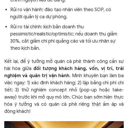
Rủi ro vận hành: đào tạo nhân viên theo SOP, có
người quản lý ca dự phòng.
Rủi ro tài chính: kịch bản doanh thu
pessimistic/realistic/optimistic; nếu doanh thu giảm
30%, cắt giảm chi phí quảng cáo và tối ưu nhân sự
theo kịch bản.
Kết lại, để ý tưởng mở quán cà phê thành công cần sự
hài hòa giữa
đối tượng khách hàng, vốn, vị trí, trải
nghiệm và quản trị vận hành
. Mình khuyên bạn làm ba
việc ngay: 1) xác định khách hàng; 2) lập bảng chi phí chi
tiết; 3) thử nghiệm concept nhỏ (pop-up hoặc take-
away) trước khi mở quy mô lớn. Chúc bạn sớm hiện thực
hóa ý tưởng và có quán cà phê riêng thật ấm áp và
đông khách!