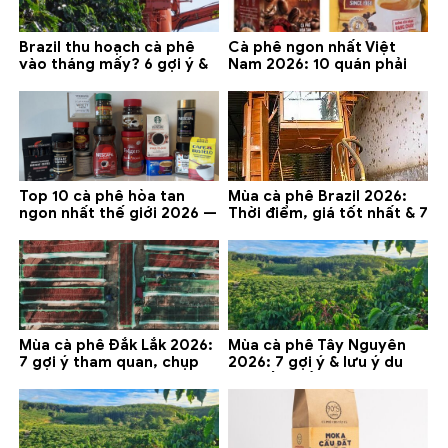
Brazil thu hoạch cà phê
Cà phê ngon nhất Việt
vào tháng mấy? 6 gợi ý &
Nam 2026: 10 quán phải
lưu ý 2026
thử ở Buôn Ma Thuột, Đà
Lạt
Top 10 cà phê hòa tan
Mùa cà phê Brazil 2026:
ngon nhất thế giới 2026 —
Thời điểm, giá tốt nhất & 7
gợi ý đáng mua
lưu ý
Mùa cà phê Đắk Lắk 2026:
Mùa cà phê Tây Nguyên
7 gợi ý tham quan, chụp
2026: 7 gợi ý & lưu ý du
ảnh và lưu ý
lịch tốt nhất