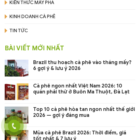
KIẾN THỨC MÁY PHA
KINH DOANH CÀ PHÊ
TIN TỨC
BÀI VIẾT MỚI NHẤT
Brazil thu hoạch cà phê vào tháng mấy?
6 gợi ý & lưu ý 2026
Cà phê ngon nhất Việt Nam 2026: 10
quán phải thử ở Buôn Ma Thuột, Đà Lạt
Top 10 cà phê hòa tan ngon nhất thế giới
2026 — gợi ý đáng mua
Mùa cà phê Brazil 2026: Thời điểm, giá
tốt nhất & 7 lưu ý