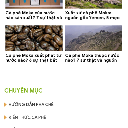
Cà phê Moka của nước
Xuất xứ cà phê Moka:
nào sản xuất? 7 sự thật và
nguồn gốc Yemen, 5 mẹo
gợi ý đáng mua
phân biệt và gợi ý mua
Cà phê Moka xuất phát từ
Cà phê Moka thuộc nước
nước nào? 6 sự thật bất
nào? 7 sự thật và nguồn
ngờ về Yemen
gốc bạn nên biết
CHUYÊN MỤC
HƯỚNG DẪN PHA CHẾ
KIẾN THỨC CÀ PHÊ