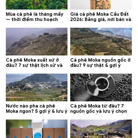
Mùa cà phê là tháng mấy
Giá cà phê Moka Cầu Đất
— thời điểm thu hoạch
2026: Bảng giá, nơi bán và
chính và lưu ý 2026
gợi ý đáng mua
Cà phê Moka xuất xứ ở
Cà phê Moka nguồn gốc ở
đâu? 7 sự thật lịch sử và
đâu? 9 sự thật & gợi ý
lưu ý chọn mua (2026)
chọn mua 2026
Nước nào pha cà phê
Cà phê Moka từ đâu? 7
Moka ngon? 5 gợi ý & lưu ý
nguồn gốc và lưu ý chọn
quan trọng
loại tốt nhất