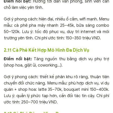
Điểm nổi bật:
Hướng tới dân văn phòng, sinh viên cần
chỗ làm việc yên tĩnh.
Gợi ý phong cách: hiện đại, nhiều ổ cắm, wifi mạnh. Menu
mẫu: cà phê pha máy nhanh 25–45k, bữa sáng combo
50–120k. Lưu ý: tốc độ phục vụ, duy trì internet và môi
trường yên tĩnh. Chi phí ước tính: 150–350 triệu VND.
2.11 Cà Phê Kết Hợp Mô Hình Đa Dịch Vụ
Điểm nổi bật:
Tăng nguồn thu bằng dịch vụ phụ trợ
(shop hoa, giặt ủi, coworking…).
Gợi ý phong cách: thiết kế phân khu rõ ràng, thuận tiện
chuyển đổi chức năng. Menu mẫu: phù hợp dịch vụ, ví dụ
quán + shop hoa: latte 35–70k, bouquet mini 150–400k.
Lưu ý: quản lý phức tạp hơn, cần đối tác tin cậy. Chi phí
ước tính: 250–700 triệu VND.