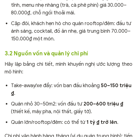
tĩnh, menu nhẹ nhàng (trà, cà phê phin) giá 30.000–
80.000₫, chỗ ngồi thoải mái.
Cặp đôi, khách hẹn hò cho quán rooftop/đêm: đầu tư
ánh sáng, cocktail, đồ ăn nhẹ, giá trung bình 70.000–
150.000₫ một món.
3.2 Nguồn vốn và quản lý chi phí
Hãy lập bảng chi tiết, mình khuyến nghị ước lượng theo
mô hình:
Take-away/xe đẩy: vốn ban đầu khoảng
50–150 triệu
₫
.
Quán nhỏ 30–50m2: vốn đầu tư
200–600 triệu ₫
(thiết kế, máy pha, nội thất, giấy tờ).
Quán lớn/rooftop/đêm: có thể từ
1 tỷ ₫ trở lên
.
Chi phí vận hành hàng tháng (ví dụ quán trung bình): tiền