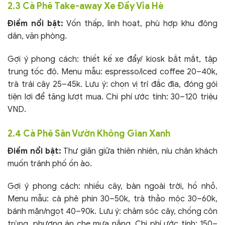
2.3 Cà Phê Take-away Xe Đẩy Vỉa Hè
Điểm nổi bật:
Vốn thấp, linh hoạt, phù hợp khu đông
dân, văn phòng.
Gợi ý phong cách: thiết kế xe đẩy/ kiosk bắt mắt, tập
trung tốc độ. Menu mẫu: espresso/iced coffee 20–40k,
trà trái cây 25–45k. Lưu ý: chọn vị trí đắc địa, đóng gói
tiện lợi để tăng lượt mua. Chi phí ước tính: 30–120 triệu
VND.
2.4 Cà Phê Sân Vườn Không Gian Xanh
Điểm nổi bật:
Thư giãn giữa thiên nhiên, níu chân khách
muốn tránh phố ồn ào.
Gợi ý phong cách: nhiều cây, bàn ngoài trời, hồ nhỏ.
Menu mẫu: cà phê phin 30–50k, trà thảo mộc 30–60k,
bánh mặn/ngọt 40–90k. Lưu ý: chăm sóc cây, chống côn
trùng, phương án che mưa nắng. Chi phí ước tính: 150–