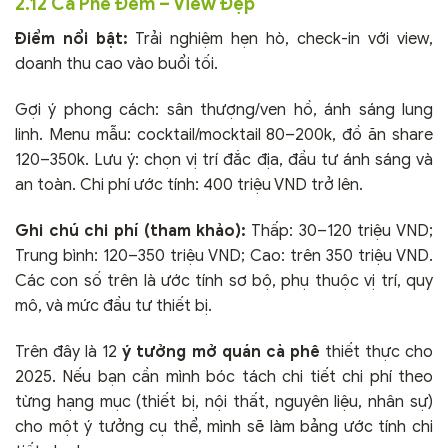
2.12 Cà Phê Đêm – View Đẹp
Điểm nổi bật:
Trải nghiệm hẹn hò, check-in với view,
doanh thu cao vào buổi tối.
Gợi ý phong cách: sân thượng/ven hồ, ánh sáng lung
linh. Menu mẫu: cocktail/mocktail 80–200k, đồ ăn share
120–350k. Lưu ý: chọn vị trí đắc địa, đầu tư ánh sáng và
an toàn. Chi phí ước tính: 400 triệu VND trở lên.
Ghi chú chi phí (tham khảo):
Thấp: 30–120 triệu VND;
Trung bình: 120–350 triệu VND; Cao: trên 350 triệu VND.
Các con số trên là ước tính sơ bộ, phụ thuộc vị trí, quy
mô, và mức đầu tư thiết bị.
Trên đây là 12
ý tưởng mở quán cà phê
thiết thực cho
2025. Nếu bạn cần mình bóc tách chi tiết chi phí theo
từng hạng mục (thiết bị, nội thất, nguyên liệu, nhân sự)
cho một ý tưởng cụ thể, mình sẽ làm bảng ước tính chi