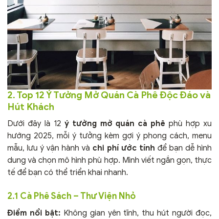
2. Top 12 Ý Tưởng Mở Quán Cà Phê Độc Đáo và
Hút Khách
Dưới đây là 12
ý tưởng mở quán cà phê
phù hợp xu
hướng 2025, mỗi ý tưởng kèm gợi ý phong cách, menu
mẫu, lưu ý vận hành và
chi phí ước tính
để bạn dễ hình
dung và chọn mô hình phù hợp. Mình viết ngắn gọn, thực
tế để bạn có thể triển khai nhanh.
2.1 Cà Phê Sách – Thư Viện Nhỏ
Điểm nổi bật:
Không gian yên tĩnh, thu hút người đọc,