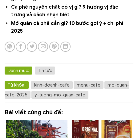
Cà phê nguyên chất có vị gì? 9 hương vị đặc
trưng và cách nhận biết
Mở quán cà phê cần gì? 10 bước gợi ý + chi phí
2025
Danh mục:
Tin tức
Từ khóa:
kinh-doanh-cafe
menu-cafe
mo-quan-
cafe-2025
y-tuong-mo-quan-cafe
Bài viết cùng chủ đề: