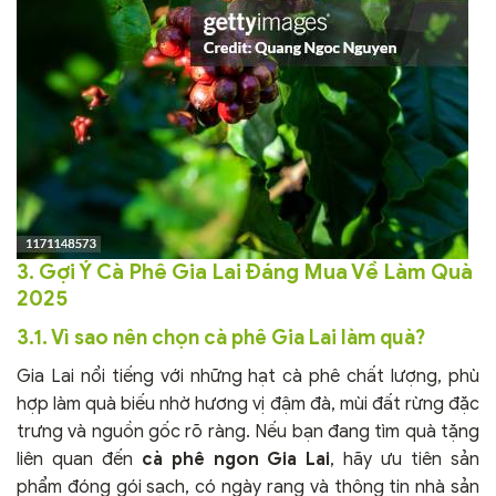
3. Gợi Ý Cà Phê Gia Lai Đáng Mua Về Làm Quà
2025
3.1. Vì sao nên chọn cà phê Gia Lai làm quà?
Gia Lai nổi tiếng với những hạt cà phê chất lượng, phù
hợp làm quà biếu nhờ hương vị đậm đà, mùi đất rừng đặc
trưng và nguồn gốc rõ ràng. Nếu bạn đang tìm quà tặng
liên quan đến
cà phê ngon Gia Lai
, hãy ưu tiên sản
phẩm đóng gói sạch, có ngày rang và thông tin nhà sản