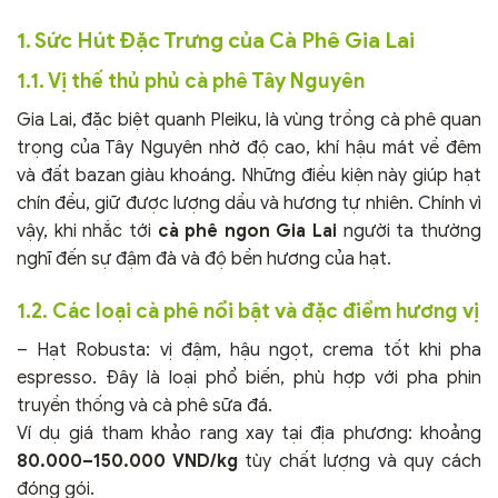
1. Sức Hút Đặc Trưng của Cà Phê Gia Lai
1.1. Vị thế thủ phủ cà phê Tây Nguyên
Gia Lai, đặc biệt quanh Pleiku, là vùng trồng cà phê quan
trọng của Tây Nguyên nhờ độ cao, khí hậu mát về đêm
và đất bazan giàu khoáng. Những điều kiện này giúp hạt
chín đều, giữ được lượng dầu và hương tự nhiên. Chính vì
vậy, khi nhắc tới
cà phê ngon Gia Lai
người ta thường
nghĩ đến sự đậm đà và độ bền hương của hạt.
1.2. Các loại cà phê nổi bật và đặc điểm hương vị
– Hạt Robusta: vị đậm, hậu ngọt, crema tốt khi pha
espresso. Đây là loại phổ biến, phù hợp với pha phin
truyền thống và cà phê sữa đá.
Ví dụ giá tham khảo rang xay tại địa phương: khoảng
80.000–150.000 VND/kg
tùy chất lượng và quy cách
đóng gói.