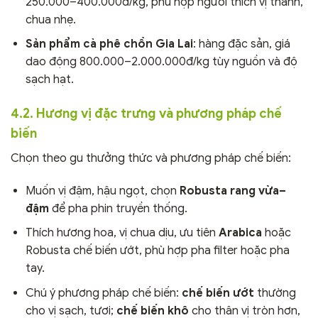
250.000–400.000đ/kg, phù hợp người thích vị thanh,
chua nhẹ.
Sản phẩm cà phê chồn Gia Lai
: hàng đặc sản, giá
dao động 800.000–2.000.000đ/kg tùy nguồn và độ
sạch hạt.
4.2. Hương vị đặc trưng và phương pháp chế
biến
Chọn theo gu thưởng thức và phương pháp chế biến:
Muốn vị đậm, hậu ngọt, chọn
Robusta rang vừa–
đậm
để pha phin truyền thống.
Thích hương hoa, vị chua dịu, ưu tiên
Arabica
hoặc
Robusta chế biến ướt, phù hợp pha filter hoặc pha
tay.
Chú ý phương pháp chế biến:
chế biến ướt
thường
cho vị sạch, tươi;
chế biến khô
cho thân vị tròn hơn,