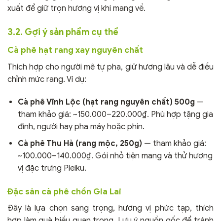
xuất để giữ trọn hương vị khi mang về.
3.2. Gợi ý sản phẩm cụ thể
Cà phê hạt rang xay nguyên chất
Thích hợp cho người mê tự pha, giữ hương lâu và dễ điều
chỉnh mức rang. Ví dụ:
Cà phê Vĩnh Lộc (hạt rang nguyên chất) 500g
—
tham khảo giá: ~150.000–220.000₫. Phù hợp tặng gia
đình, người hay pha máy hoặc phin.
Cà phê Thu Hà (rang mộc, 250g)
— tham khảo giá:
~100.000–140.000₫. Gói nhỏ tiện mang và thử hương
vị đặc trưng Pleiku.
Đặc sản cà phê chồn Gia Lai
Đây là lựa chọn sang trọng, hương vị phức tạp, thích
hợp làm quà biếu quan trọng. Lưu ý nguồn gốc để tránh