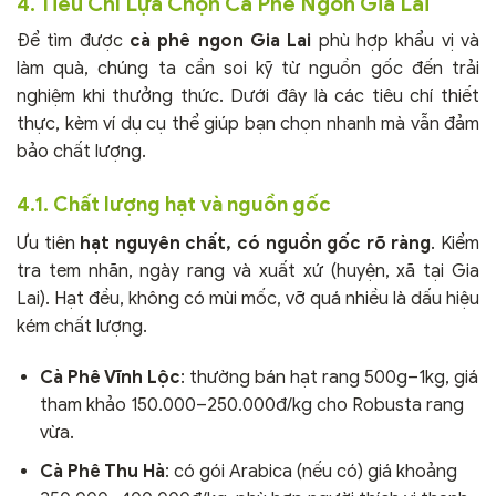
4. Tiêu Chí Lựa Chọn Cà Phê Ngon Gia Lai
Để tìm được
cà phê ngon Gia Lai
phù hợp khẩu vị và
làm quà, chúng ta cần soi kỹ từ nguồn gốc đến trải
nghiệm khi thưởng thức. Dưới đây là các tiêu chí thiết
thực, kèm ví dụ cụ thể giúp bạn chọn nhanh mà vẫn đảm
bảo chất lượng.
4.1. Chất lượng hạt và nguồn gốc
Ưu tiên
hạt nguyên chất, có nguồn gốc rõ ràng
. Kiểm
tra tem nhãn, ngày rang và xuất xứ (huyện, xã tại Gia
Lai). Hạt đều, không có mùi mốc, vỡ quá nhiều là dấu hiệu
kém chất lượng.
Cà Phê Vĩnh Lộc
: thường bán hạt rang 500g–1kg, giá
tham khảo 150.000–250.000đ/kg cho Robusta rang
vừa.
Cà Phê Thu Hà
: có gói Arabica (nếu có) giá khoảng