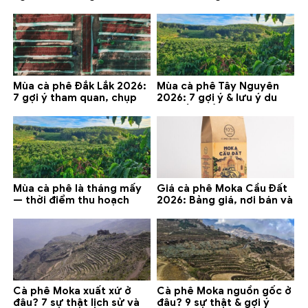
gợi ý đáng mua
lưu ý
Mùa cà phê Đắk Lắk 2026:
Mùa cà phê Tây Nguyên
7 gợi ý tham quan, chụp
2026: 7 gợi ý & lưu ý du
ảnh và lưu ý
lịch tốt nhất
Mùa cà phê là tháng mấy
Giá cà phê Moka Cầu Đất
— thời điểm thu hoạch
2026: Bảng giá, nơi bán và
chính và lưu ý 2026
gợi ý đáng mua
Cà phê Moka xuất xứ ở
Cà phê Moka nguồn gốc ở
đâu? 7 sự thật lịch sử và
đâu? 9 sự thật & gợi ý