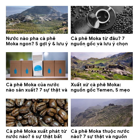
lưu ý chọn mua (2026)
chọn mua 2026
Nước nào pha cà phê
Cà phê Moka từ đâu? 7
Moka ngon? 5 gợi ý & lưu ý
nguồn gốc và lưu ý chọn
quan trọng
loại tốt nhất
Cà phê Moka của nước
Xuất xứ cà phê Moka:
nào sản xuất? 7 sự thật và
nguồn gốc Yemen, 5 mẹo
gợi ý đáng mua
phân biệt và gợi ý mua
Cà phê Moka xuất phát từ
Cà phê Moka thuộc nước
nước nào? 6 sự thật bất
nào? 7 sự thật và nguồn