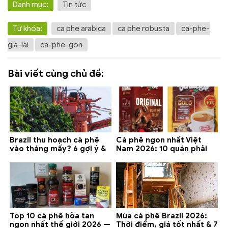
Danh mục:
Tin tức
Từ khóa:
ca phe arabica
ca phe robusta
ca-phe-
gia-lai
ca-phe-gon
Bài viết cùng chủ đề:
Brazil thu hoạch cà phê
Cà phê ngon nhất Việt
vào tháng mấy? 6 gợi ý &
Nam 2026: 10 quán phải
lưu ý 2026
thử ở Buôn Ma Thuột, Đà
Lạt
Top 10 cà phê hòa tan
Mùa cà phê Brazil 2026:
ngon nhất thế giới 2026 —
Thời điểm, giá tốt nhất & 7