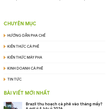
ngờ về Yemen
gốc bạn nên biết
CHUYÊN MỤC
HƯỚNG DẪN PHA CHẾ
KIẾN THỨC CÀ PHÊ
KIẾN THỨC MÁY PHA
KINH DOANH CÀ PHÊ
TIN TỨC
BÀI VIẾT MỚI NHẤT
Brazil thu hoạch cà phê vào tháng mấy?
6 gợi ý & lưu ý 2026