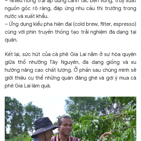
– Nhiều nông trại áp dụng canh tác bền vững, truy xuất
nguồn gốc rõ ràng, đáp ứng nhu cầu thị trường trong
nước và xuất khẩu.
– Ứng dụng kiểu pha hiện đại (cold brew, filter, espresso)
cùng với phin truyền thống tạo trải nghiệm đa dạng tại
quán.
Kết lại, sức hút của cà phê Gia Lai nằm ở sự hòa quyện
giữa thổ nhưỡng Tây Nguyên, đa dạng giống và xu
hướng nâng cao chất lượng. Ở phần sau chúng mình sẽ
giới thiệu cụ thể những quán đáng ghé và gợi ý mua cà
phê Gia Lai làm quà.